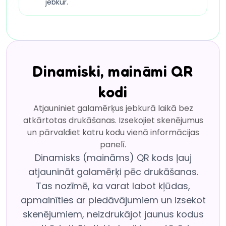
jebkur.
Dinamiski, maināmi QR
kodi
Atjauniniet galamērķus jebkurā laikā bez
atkārtotas drukāšanas. Izsekojiet skenējumus
un pārvaldiet katru kodu vienā informācijas
panelī.
Dinamisks (maināms) QR kods ļauj
atjaunināt galamērķi pēc drukāšanas.
Tas nozīmē, ka varat labot kļūdas,
apmainīties ar piedāvājumiem un izsekot
skenējumiem, neizdrukājot jaunus kodus