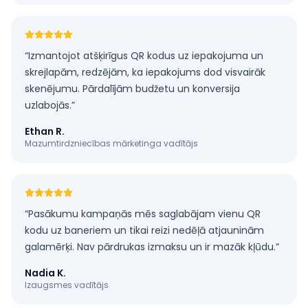
“
Izmantojot atšķirīgus QR kodus uz iepakojuma un
skrejlapām, redzējām, ka iepakojums dod visvairāk
skenējumu. Pārdalījām budžetu un konversija
uzlabojās.
”
Ethan R.
Mazumtirdzniecības mārketinga vadītājs
“
Pasākumu kampaņās mēs saglabājam vienu QR
kodu uz baneriem un tikai reizi nedēļā atjauninām
galamērķi. Nav pārdrukas izmaksu un ir mazāk kļūdu.
”
Nadia K.
Izaugsmes vadītājs