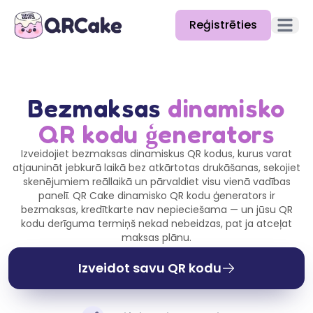
Reģistrēties
Atvērt 
Funkcijas
Cenas
Bezmaksas
dinamisko
QR kodu ģenerators
Emuārs
Izveidojiet bezmaksas dinamiskus QR kodus, kurus varat
Dokumentācija
atjaunināt jebkurā laikā bez atkārtotas drukāšanas, sekojiet
skenējumiem reāllaikā un pārvaldiet visu vienā vadības
Palīdzība
panelī. QR Cake dinamisko QR kodu ģenerators ir
bezmaksas, kredītkarte nav nepieciešama — un jūsu QR
API
kodu derīguma termiņš nekad nebeidzas, pat ja atceļat
maksas plānu.
Izveidot savu QR kodu