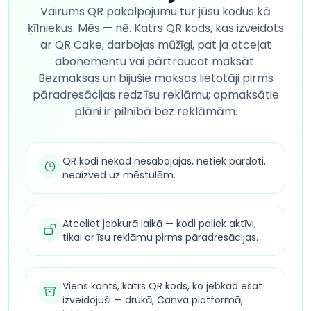
Vairums QR pakalpojumu tur jūsu kodus kā
ķīlniekus. Mēs — nē. Katrs QR kods, kas izveidots
ar QR Cake, darbojas mūžīgi, pat ja atceļat
abonementu vai pārtraucat maksāt.
Bezmaksas un bijušie maksas lietotāji pirms
pāradresācijas redz īsu reklāmu; apmaksātie
plāni ir pilnībā bez reklāmām.
QR kodi nekad nesabojājas, netiek pārdoti,
neaizved uz mēstulēm.
Atceliet jebkurā laikā — kodi paliek aktīvi,
tikai ar īsu reklāmu pirms pāradresācijas.
Viens konts, katrs QR kods, ko jebkad esat
izveidojuši — drukā, Canva platformā,