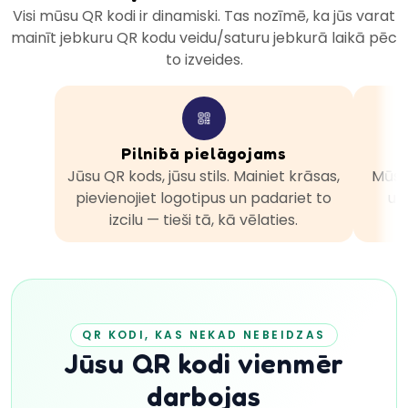
Visi mūsu QR kodi ir dinamiski. Tas nozīmē, ka jūs varat
mainīt jebkuru QR kodu veidu/saturu jebkurā laikā pēc
to izveides.
Pilnībā pielāgojams
Jūsu QR kods, jūsu stils. Mainiet krāsas,
Mūsu
pievienojiet logotipus un padariet to
un
izcilu — tieši tā, kā vēlaties.
QR KODI, KAS NEKAD NEBEIDZAS
Jūsu QR kodi vienmēr
darbojas