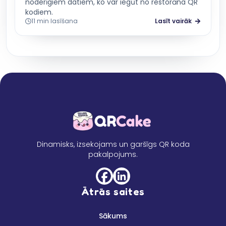
noderīgiem datiem, ko var iegūt no restorāna QR
kodiem.
11 min lasīšana
Lasīt vairāk
Dinamisks, izsekojams un garšīgs QR koda
pakalpojums.
Ātrās saites
Sākums