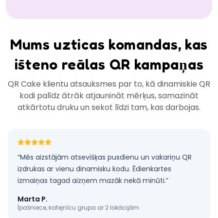
Mums uzticas komandas, kas
īsteno reālas QR kampaņas
QR Cake klientu atsauksmes par to, kā dinamiskie QR
kodi palīdz ātrāk atjaunināt mērķus, samazināt
atkārtotu druku un sekot līdzi tam, kas darbojas.
“
Mēs aizstājām atsevišķas pusdienu un vakariņu QR
izdrukas ar vienu dinamisku kodu. Ēdienkartes
izmaiņas tagad aizņem mazāk nekā minūti.
”
Marta P.
Īpašniece, kafejnīcu grupa ar 2 lokācijām