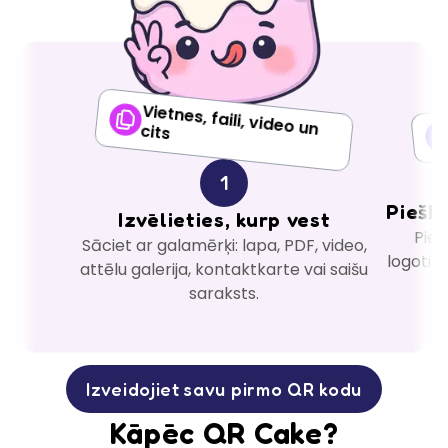
Vietnes, faili, video un cits
1
Piešķi
Izvēlieties, kurp vest
Piel
Sāciet ar galamērķi: lapa, PDF, video,
logotipu
attēlu galerija, kontaktkarte vai saišu
saraksts.
Izveidojiet savu pirmo QR kodu
Kāpēc QR Cake?