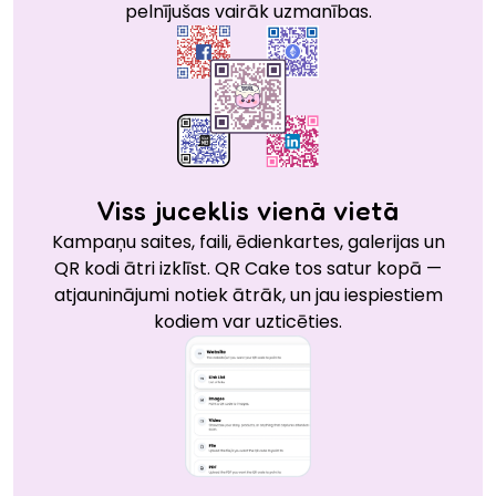
pelnījušas vairāk uzmanības.
Viss juceklis vienā vietā
Kampaņu saites, faili, ēdienkartes, galerijas un
QR kodi ātri izklīst. QR Cake tos satur kopā —
atjauninājumi notiek ātrāk, un jau iespiestiem
kodiem var uzticēties.