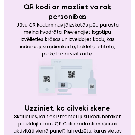
QR kodi ar mazliet vairāk
personības
Jūsu QR kodam nav jāizskatās pēc parasta
melna kvadrāta. Pievienojiet logotipu,
izvēlieties krāsas un izveidojiet kodu, kas
iederas jūsu ēdienkartē, bukletā, etiķetē,
plakātā vai vizītkartē.
Uzziniet, ko cilvēki skenē
Skatieties, kā tiek izmantoti jūsu kodi, nerakot
pa izklājlapām. QR Cake rāda skenēšanas
aktivitāti vienā panelī, lai redzētu, kuras vietas