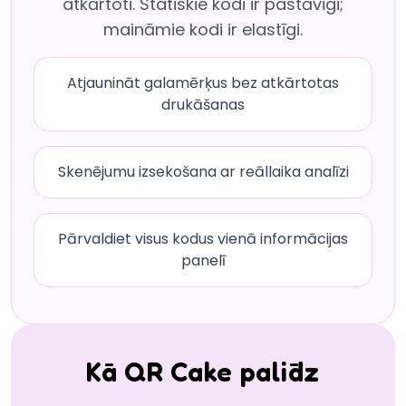
atkārtoti. Statiskie kodi ir pastāvīgi;
maināmie kodi ir elastīgi.
Atjaunināt galamērķus bez atkārtotas
drukāšanas
Skenējumu izsekošana ar reāllaika analīzi
Pārvaldiet visus kodus vienā informācijas
panelī
Kā QR Cake palīdz