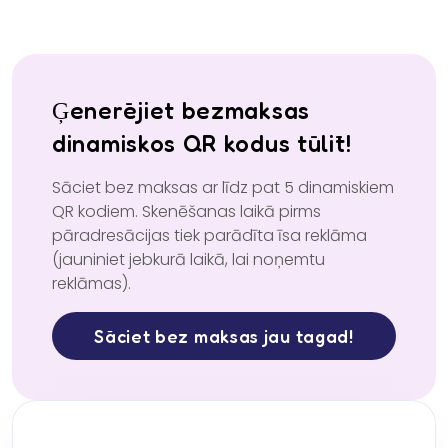
Ģenerējiet bezmaksas
dinamiskos QR kodus tūlīt!
Sāciet bez maksas ar līdz pat 5 dinamiskiem
QR kodiem. Skenēšanas laikā pirms
pāradresācijas tiek parādīta īsa reklāma
(jauniniet jebkurā laikā, lai noņemtu
reklāmas).
Sāciet bez maksas jau tagad!