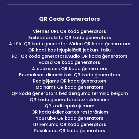
QR Code Generators
Vietnes URL QR koda ģenerators
Saites saraksta QR koda ģenerators
Attēlu QR kodu ģenerators
Video QR koda ģenerators
QR kodi, kas lejupielādē jebkuru failu
PDF QR koda ģenerators
Audio QR koda ģenerators
vCard QR koda ģenerators
Atsauksmes QR koda ģenerators
Bezmaksas dinamiskais QR koda ģenerators
Rediģējams QR koda ģenerators
Maināms QR koda ģenerators
QR koda ģenerators bez derīguma termiņa beigām
QR koda ģenerators bez reklāmām
QR kodi iepakojumam
QR koda ēdienkartes restorāniem
YouTube QR koda ģenerators
Uzņēmuma QR koda ģenerators
Pasākuma QR koda ģenerators