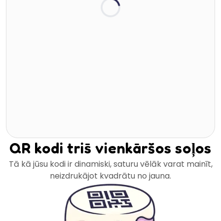
QR kodi trīs vienkāršos soļos
Tā kā jūsu kodi ir dinamiski, saturu vēlāk varat mainīt,
neizdrukājot kvadrātu no jauna.