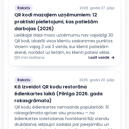
Raksts
2026. gada 27. jūlijs
QR kodi mazajiem uzņēmumiem: 12
praktiski pielietojumi, kas patiešām
darbojas (2026)
Lielākajai daļai mazo uzņēmumu nav vajadzīgi 30
QR kodi, izkaisīti visos klientu saskarsmes punktos.
Viņiem vajag 2 vai 3 vietās, kur klienti patiešām
skenē, norādot uz lietām, ko klienti patiesi vēlas.
11 min lasīšana
Lasīt vairāk
Raksts
2026. gada 20. jūlijs
Kā izveidot QR kodu restorāna
ēdienkartes laikā (Pilnīga 2026. gada
rokasgrāmata)
QR kodu ēdienkartes nemazinās popularitāti. Šī
rokasgrāmata aptver visu procesu — no
ēdienkartes izvietošanas hostēšanā līdz stendu
drukāšanai, iekļaujot sadaļas par pieejamību un