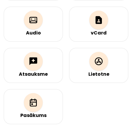
Augšupielādējiet failu(-
Augšupielādējiet PDF
us), uz kuru(-iem)
failu, uz kuru vēlaties
vēlaties norādīt QR kodā.
norādīt QR kodam
Audio
vCard
Augšupielādējiet audio
Jūsu kontaktinformācija
failu, uz kuru vēlaties
acumirklī. Skenējiet, lai
norādīt QR kodā.
kopīgotu savu
informāciju — vienmēr
aktuāla, nav
nepieciešams izdalīt
Atsauksme
Lietotne
vizītkartes.
Vāciet atsauksmes
Vietne mobilās lietotnes
Google, Trustpilot, Yelp
lejupielādei
un citos pakalpojumos
no vienas lapas.
Pasākums
Informācija par
pasākumu