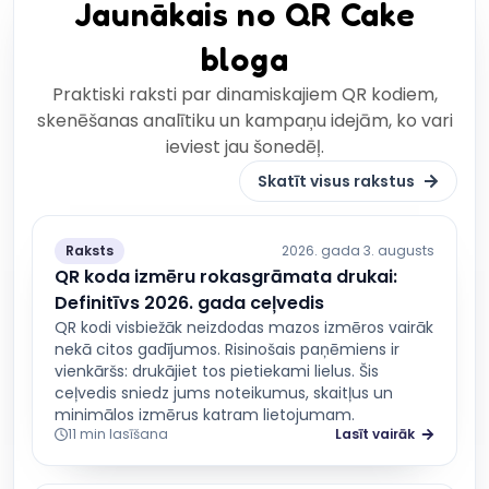
Jaunākais no QR Cake
bloga
Praktiski raksti par dinamiskajiem QR kodiem,
skenēšanas analītiku un kampaņu idejām, ko vari
ieviest jau šonedēļ.
Skatīt visus rakstus
Raksts
2026. gada 3. augusts
QR koda izmēru rokasgrāmata drukai:
Definitīvs 2026. gada ceļvedis
QR kodi visbiežāk neizdodas mazos izmēros vairāk
nekā citos gadījumos. Risinošais paņēmiens ir
vienkāršs: drukājiet tos pietiekami lielus. Šis
ceļvedis sniedz jums noteikumus, skaitļus un
minimālos izmērus katram lietojumam.
11 min lasīšana
Lasīt vairāk