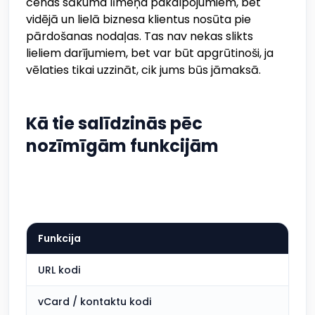
cenas sākuma līmeņa pakalpojumiem, bet
vidējā un lielā biznesa klientus nosūta pie
pārdošanas nodaļas. Tas nav nekas slikts
lieliem darījumiem, bet var būt apgrūtinoši, ja
vēlaties tikai uzzināt, cik jums būs jāmaksā.
Kā tie salīdzinās pēc
nozīmīgām funkcijām
Funkcija
URL kodi
vCard / kontaktu kodi