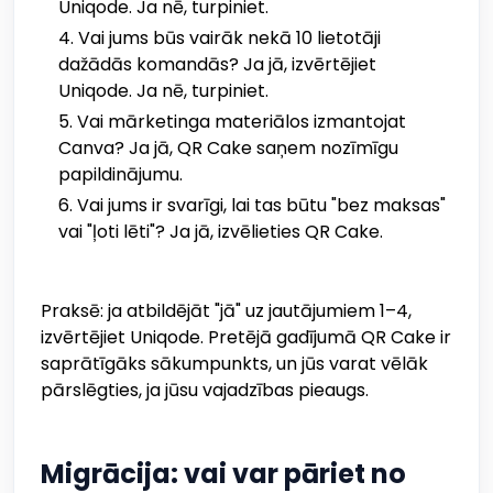
Uniqode. Ja nē, turpiniet.
Vai jums būs vairāk nekā 10 lietotāji
dažādās komandās? Ja jā, izvērtējiet
Uniqode. Ja nē, turpiniet.
Vai mārketinga materiālos izmantojat
Canva? Ja jā, QR Cake saņem nozīmīgu
papildinājumu.
Vai jums ir svarīgi, lai tas būtu "bez maksas"
vai "ļoti lēti"? Ja jā, izvēlieties QR Cake.
Praksē: ja atbildējāt "jā" uz jautājumiem 1–4,
izvērtējiet Uniqode. Pretējā gadījumā QR Cake ir
saprātīgāks sākumpunkts, un jūs varat vēlāk
pārslēgties, ja jūsu vajadzības pieaugs.
Migrācija: vai var pāriet no