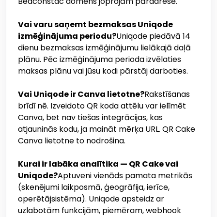
Beaconstac domēns joprojām pāradresē.
Vai varu saņemt bezmaksas Uniqode
izmēģinājuma periodu?
Uniqode piedāvā 14
dienu bezmaksas izmēģinājumu lielākajā daļā
plānu. Pēc izmēģinājuma perioda izvēlaties
maksas plānu vai jūsu kodi pārstāj darboties.
Vai Uniqode ir Canva lietotne?
Rakstīšanas
brīdī nē. Izveidoto QR koda attēlu var ielīmēt
Canva, bet nav tiešas integrācijas, kas
atjauninās kodu, ja maināt mērķa URL. QR Cake
Canva lietotne to nodrošina.
Kurai ir labāka analītika — QR Cake vai
Uniqode?
Aptuveni vienāds pamata metrikās
(skenējumi laikposmā, ģeogrāfija, ierīce,
operētājsistēma). Uniqode apsteidz ar
uzlabotām funkcijām, piemēram, webhook