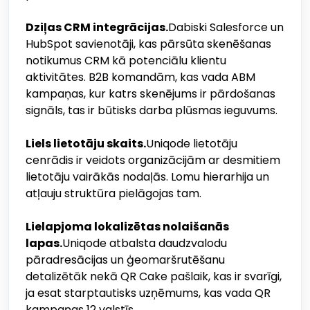
Dziļas CRM integrācijas.
Dabiski Salesforce un
HubSpot savienotāji, kas pārsūta skenēšanas
notikumus CRM kā potenciālu klientu
aktivitātes. B2B komandām, kas vada ABM
kampaņas, kur katrs skenējums ir pārdošanas
signāls, tas ir būtisks darba plūsmas ieguvums.
Liels lietotāju skaits.
Uniqode lietotāju
cenrādis ir veidots organizācijām ar desmitiem
lietotāju vairākās nodaļās. Lomu hierarhija un
atļauju struktūra pielāgojas tam.
Lielapjoma lokalizētas nolaišanās
lapas.
Uniqode atbalsta daudzvalodu
pāradresācijas un ģeomaršrutēšanu
detalizētāk nekā QR Cake pašlaik, kas ir svarīgi,
ja esat starptautisks uzņēmums, kas vada QR
kampaņas 12 valstīs.