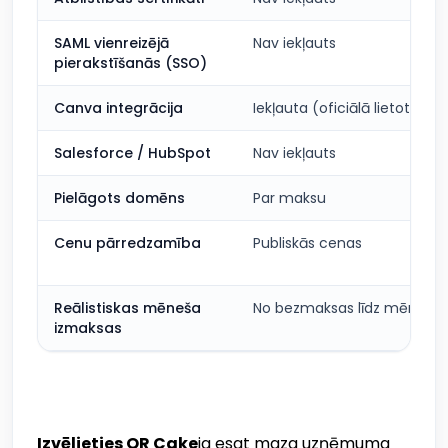
SAML vienreizējā
Nav iekļauts
pierakstīšanās (SSO)
Canva integrācija
Iekļauta (oficiālā lietotne)
Salesforce / HubSpot
Nav iekļauts
Pielāgots domēns
Par maksu
Cenu pārredzamība
Publiskās cenas
Reālistiskas mēneša
No bezmaksas līdz mērena
izmaksas
Izvēlieties QR Cake
ja esat maza uzņēmuma