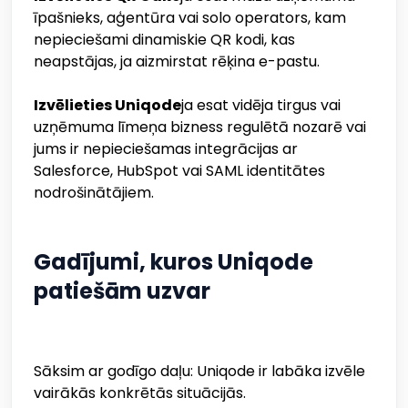
īpašnieks, aģentūra vai solo operators, kam
nepieciešami dinamiskie QR kodi, kas
neapstājas, ja aizmirstat rēķina e-pastu.
Izvēlieties Uniqode
ja esat vidēja tirgus vai
uzņēmuma līmeņa bizness regulētā nozarē vai
jums ir nepieciešamas integrācijas ar
Salesforce, HubSpot vai SAML identitātes
nodrošinātājiem.
Gadījumi, kuros Uniqode
patiešām uzvar
Sāksim ar godīgo daļu: Uniqode ir labāka izvēle
vairākās konkrētās situācijās.