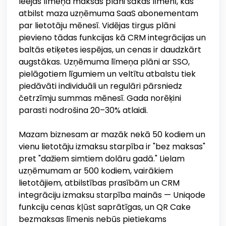
Ieejas līmeņa maksas plāni sākas līmenī, kas
atbilst maza uzņēmuma SaaS abonementam
par lietotāju mēnesī. Vidējas tirgus plāni
pievieno tādas funkcijas kā CRM integrācijas un
baltās etiķetes iespējas, un cenas ir daudzkārt
augstākas. Uzņēmuma līmeņa plāni ar SSO,
pielāgotiem līgumiem un veltītu atbalstu tiek
piedāvāti individuāli un regulāri pārsniedz
četrzīmju summas mēnesī. Gada norēķini
parasti nodrošina 20–30% atlaidi.
Mazam biznesam ar mazāk nekā 50 kodiem un
vienu lietotāju izmaksu starpība ir "bez maksas"
pret "dažiem simtiem dolāru gadā." Lielam
uzņēmumam ar 500 kodiem, vairākiem
lietotājiem, atbilstības prasībām un CRM
integrāciju izmaksu starpība mainās — Uniqode
funkciju cenas kļūst saprātīgas, un QR Cake
bezmaksas līmenis nebūs pietiekams