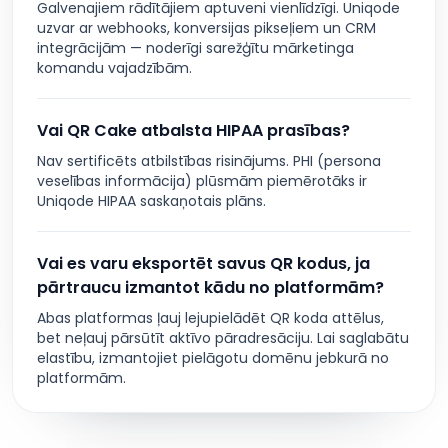
Galvenajiem rādītājiem aptuveni vienlīdzīgi. Uniqode
uzvar ar webhooks, konversijas pikseļiem un CRM
integrācijām — noderīgi sarežģītu mārketinga
komandu vajadzībām.
Vai QR Cake atbalsta HIPAA prasības?
Nav sertificēts atbilstības risinājums. PHI (persona
veselības informācija) plūsmām piemērotāks ir
Uniqode HIPAA saskaņotais plāns.
Vai es varu eksportēt savus QR kodus, ja
pārtraucu izmantot kādu no platformām?
Abas platformas ļauj lejupielādēt QR koda attēlus,
bet neļauj pārsūtīt aktīvo pāradresāciju. Lai saglabātu
elastību, izmantojiet pielāgotu domēnu jebkurā no
platformām.