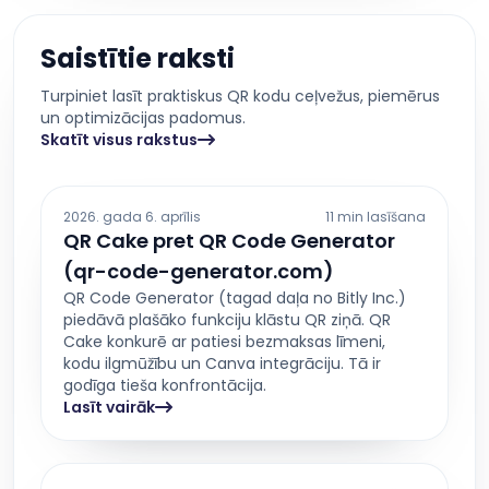
Saistītie raksti
Turpiniet lasīt praktiskus QR kodu ceļvežus, piemērus
un optimizācijas padomus.
Skatīt visus rakstus
2026. gada 6. aprīlis
11 min lasīšana
QR Cake pret QR Code Generator
(qr-code-generator.com)
QR Code Generator (tagad daļa no Bitly Inc.)
piedāvā plašāko funkciju klāstu QR ziņā. QR
Cake konkurē ar patiesi bezmaksas līmeni,
kodu ilgmūžību un Canva integrāciju. Tā ir
godīga tieša konfrontācija.
Lasīt vairāk