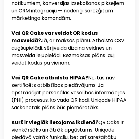
notikumiem, konversijas izsekošanas pikseļiem
un CRM integrāciju — noderīgi sarežģītām
mārketinga komandām.
Vai QR Cake var veidot QR kodus
masveidā?
Jā, ar maksas plānu. Atbalsta CSV
augšupielādi, sērijveida dizaina veidnes un
masveida lejupielādi. Bezmaksas plāns ļauj
veidot kodus pa vienam.
Vai QR Cake atbalsta HIPAA?
Nē, tas nav
sertificēts atbilstības piedāvājums. Ja
apstrādājat personálas veselības informācijas
(PHI) procesus, ko vada QR kodi, Uniqode HIPAA
saskaņotais plāns būs piemērotāks.
Kurš ir vieglāk lietojams ikdienā?
QR Cake ir
vienkāršāks un ātrāk apgūstams. Uniqode
piedāvā vairāk funkciju, bet arī sarežģītāku