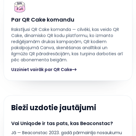
Par QR Cake komandu
Rakstījusi QR Cake komanda — cilvēki, kas veido QR
Cake, dinamisko QR kodu platformu, ko izmanto
rediģējamām drukas kampaņām, QR kodiem
pakalpojumā Canva, skenēšanas analītikai un
ilgmūža QR pāradresācijām, kas turpina darboties arī
pēc abonementa beigām.
Uzziniet vairāk par QR Cake
Bieži uzdotie jautājumi
Vai Uniqode ir tas pats, kas Beaconstac?
Jā — Beaconstac 2023. gadā pārmainīja nosaukumu