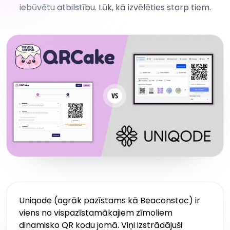
iebūvētu atbilstību. Lūk, kā izvēlēties starp tiem.
Uniqode (agrāk pazīstams kā Beaconstac) ir
viens no vispazīstamākajiem zīmoliem
dinamisko QR kodu jomā. Viņi izstrādājuši