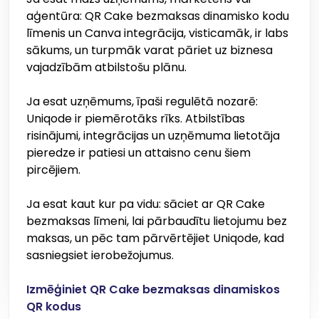
aģentūra: QR Cake bezmaksas dinamisko kodu
līmenis un Canva integrācija, visticamāk, ir labs
sākums, un turpmāk varat pāriet uz biznesa
vajadzībām atbilstošu plānu.
Ja esat uzņēmums, īpaši regulētā nozarē:
Uniqode ir piemērotāks rīks. Atbilstības
risinājumi, integrācijas un uzņēmuma lietotāja
pieredze ir patiesi un attaisno cenu šiem
pircējiem.
Ja esat kaut kur pa vidu: sāciet ar QR Cake
bezmaksas līmeni, lai pārbaudītu lietojumu bez
maksas, un pēc tam pārvērtējiet Uniqode, kad
sasniegsiet ierobežojumus.
Izmēģiniet QR Cake bezmaksas dinamiskos
QR kodus