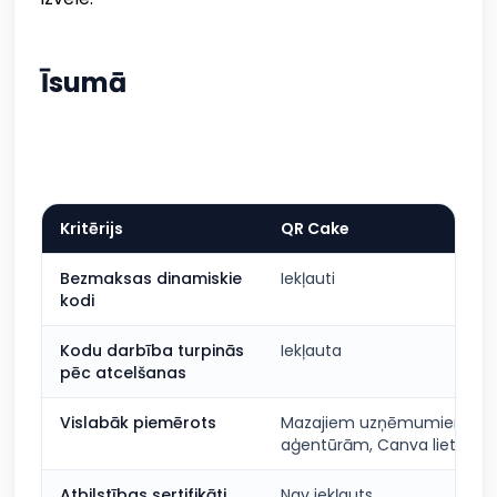
Īsumā
Kritērijs
QR Cake
Bezmaksas dinamiskie
Iekļauti
kodi
Kodu darbība turpinās
Iekļauta
pēc atcelšanas
Vislabāk piemērots
Mazajiem uzņēmumiem,
aģentūrām, Canva lietotāj
Atbilstības sertifikāti
Nav iekļauts