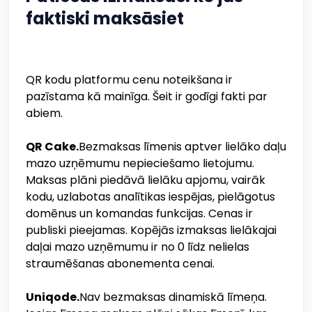
faktiski maksāsiet
QR kodu platformu cenu noteikšana ir
pazīstama kā mainīga. Šeit ir godīgi fakti par
abiem.
QR Cake.
Bezmaksas līmenis aptver lielāko daļu
mazo uzņēmumu nepieciešamo lietojumu.
Maksas plāni piedāvā lielāku apjomu, vairāk
kodu, uzlabotas analītikas iespējas, pielāgotus
domēnus un komandas funkcijas. Cenas ir
publiski pieejamas. Kopējās izmaksas lielākajai
daļai mazo uzņēmumu ir no 0 līdz nelielas
straumēšanas abonementa cenai.
Uniqode.
Nav bezmaksas dinamiskā līmeņa.