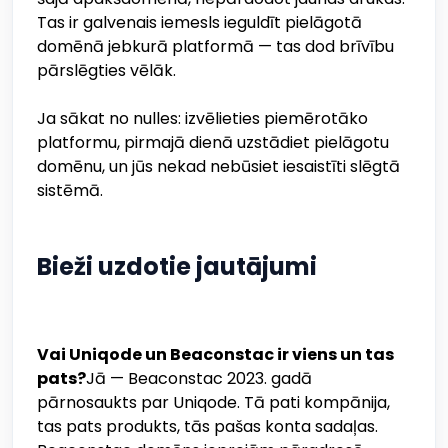
Tas ir galvenais iemesls ieguldīt pielāgotā
domēnā jebkurā platformā — tas dod brīvību
pārslēgties vēlāk.
Ja sākat no nulles: izvēlieties piemērotāko
platformu, pirmajā dienā uzstādiet pielāgotu
domēnu, un jūs nekad nebūsiet iesaistīti slēgtā
sistēmā.
Bieži uzdotie jautājumi
Vai Uniqode un Beaconstac ir viens un tas
pats?
Jā — Beaconstac 2023. gadā
pārnosaukts par Uniqode. Tā pati kompānija,
tas pats produkts, tās pašas konta sadaļas.