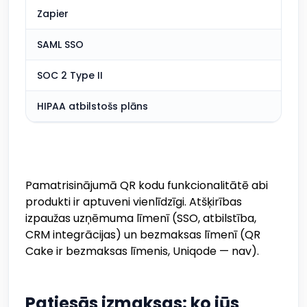
Zapier
SAML SSO
SOC 2 Type II
HIPAA atbilstošs plāns
Pamatrisinājumā QR kodu funkcionalitātē abi
produkti ir aptuveni vienlīdzīgi. Atšķirības
izpaužas uzņēmuma līmenī (SSO, atbilstība,
CRM integrācijas) un bezmaksas līmenī (QR
Cake ir bezmaksas līmenis, Uniqode — nav).
Patiesās izmaksas: ko jūs