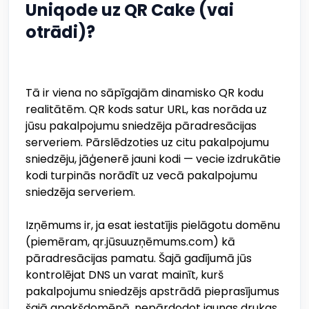
Uniqode uz QR Cake (vai
otrādi)?
Tā ir viena no sāpīgajām dinamisko QR kodu
realitātēm. QR kods satur URL, kas norāda uz
jūsu pakalpojumu sniedzēja pāradresācijas
serveriem. Pārslēdzoties uz citu pakalpojumu
sniedzēju, jāģenerē jauni kodi — vecie izdrukātie
kodi turpinās norādīt uz vecā pakalpojumu
sniedzēja serveriem.
Izņēmums ir, ja esat iestatījis pielāgotu domēnu
(piemēram, qr.jūsuuzņēmums.com) kā
pāradresācijas pamatu. Šajā gadījumā jūs
kontrolējat DNS un varat mainīt, kurš
pakalpojumu sniedzējs apstrādā pieprasījumus
šajā apakšdomēnā, nepārdodot jaunas drukas.