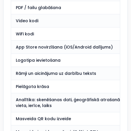
PDF / failu glabāšana
Video kodi
WiFi kodi
App Store novirzīšana (iOS/Android dalījums)
Logotipa ievietošana
Rāmji un aicinājuma uz darbību teksts
Pielāgota krāsa
Analītika: skenēšanas dati, ģeogrāfiskā atrašanās
vieta, ierīce, laiks
Masveida QR kodu izveide