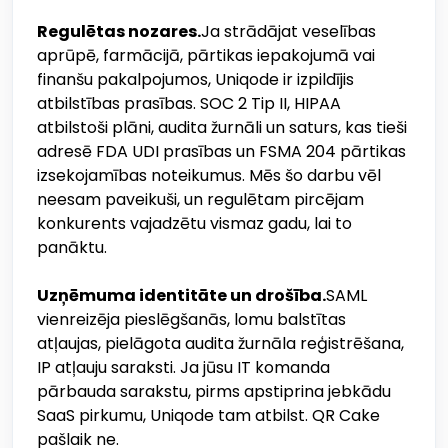
Regulētas nozares.
Ja strādājat veselības
aprūpē, farmācijā, pārtikas iepakojumā vai
finanšu pakalpojumos, Uniqode ir izpildījis
atbilstības prasības. SOC 2 Tip II, HIPAA
atbilstoši plāni, audita žurnāli un saturs, kas tieši
adresē FDA UDI prasības un FSMA 204 pārtikas
izsekojamības noteikumus. Mēs šo darbu vēl
neesam paveikuši, un regulētam pircējam
konkurents vajadzētu vismaz gadu, lai to
panāktu.
Uzņēmuma identitāte un drošība.
SAML
vienreizēja pieslēgšanās, lomu balstītas
atļaujas, pielāgota audita žurnāla reģistrēšana,
IP atļauju saraksti. Ja jūsu IT komanda
pārbauda sarakstu, pirms apstiprina jebkādu
SaaS pirkumu, Uniqode tam atbilst. QR Cake
pašlaik ne.