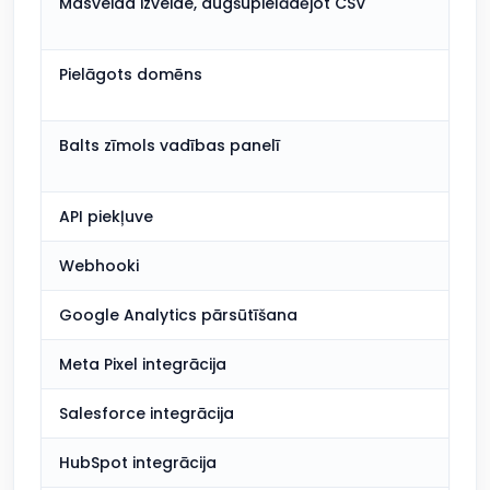
Masveida izveide, augšupielādējot CSV
Pielāgots domēns
Balts zīmols vadības panelī
API piekļuve
Webhooki
Google Analytics pārsūtīšana
Meta Pixel integrācija
Salesforce integrācija
HubSpot integrācija