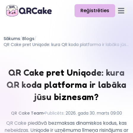
Reģistrēties
Atvērt 
Funkcijas
Sākums
/
Blogs
/
Cenas
QR Cake pret Uniqode: kura QR koda platforma ir labāka jūsu biznesam?
Emuārs
Dokumentācija
QR Cake pret Uniqode: kura
Palīdzība
QR koda platforma ir labāka
API
jūsu biznesam?
QR Cake Team
•
Publicēts
:
2026. gada 30. marts 09:00
QR Cake piedāvā bezmaksas dinamiskos kodus, kas
nebeidzas. Uniqode ir uzņēmuma līmeņa risinājums ar