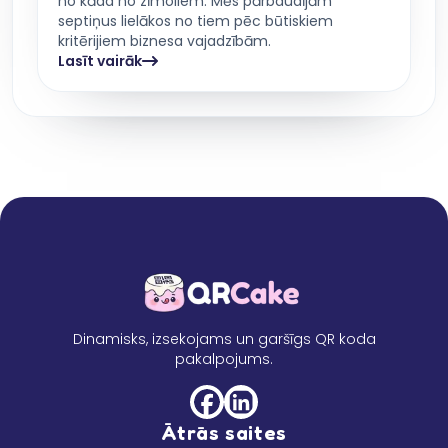
no kāda no zīmoliem. Mēs pārbaudījām
septiņus lielākos no tiem pēc būtiskiem
kritērijiem biznesa vajadzībām.
Lasīt vairāk
Dinamisks, izsekojams un garšīgs QR koda
pakalpojums.
Ātrās saites