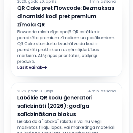
2026. gada 20. aprīlis
11 min lasīšana
QR Cake pret Flowcode: Bezmaksas
dinamiski kodi pret premium
zīmola QR
Flowcode raksturīga apaļā QR estētika ir
paredzēta premium zīmoliem un pasākumiem.
QR Cake standarta kvadrātveida kodi ir
paredzēti praktiskiem uzņēmējdarbības
mērķiem. Atšķirīgas prioritātes, atšķirīgi
produkti.
Lasīt vairāk
2026. gada 8. jūnijs
14 min lasīšana
Labākie QR kodu ģeneratori
salīdzināti (2026): godīga
salīdzināšana blakus
Lielākā daļa "labāko" rakstu ir vai nu viegli
maskētas filiāļu lapas, vai mārketinga materiāli