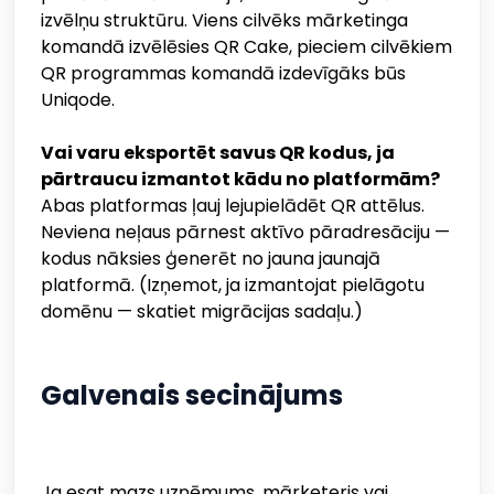
izvēlņu struktūru. Viens cilvēks mārketinga
komandā izvēlēsies QR Cake, pieciem cilvēkiem
QR programmas komandā izdevīgāks būs
Uniqode.
Vai varu eksportēt savus QR kodus, ja
pārtraucu izmantot kādu no platformām?
Abas platformas ļauj lejupielādēt QR attēlus.
Neviena neļaus pārnest aktīvo pāradresāciju —
kodus nāksies ģenerēt no jauna jaunajā
platformā. (Izņemot, ja izmantojat pielāgotu
domēnu — skatiet migrācijas sadaļu.)
Galvenais secinājums
Ja esat mazs uzņēmums, mārketeris vai