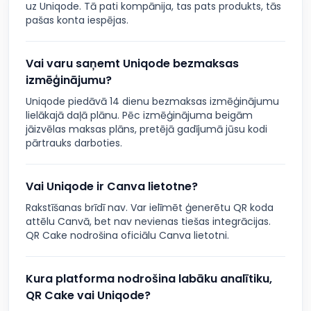
uz Uniqode. Tā pati kompānija, tas pats produkts, tās
pašas konta iespējas.
Vai varu saņemt Uniqode bezmaksas
izmēģinājumu?
Uniqode piedāvā 14 dienu bezmaksas izmēģinājumu
lielākajā daļā plānu. Pēc izmēģinājuma beigām
jāizvēlas maksas plāns, pretējā gadījumā jūsu kodi
pārtrauks darboties.
Vai Uniqode ir Canva lietotne?
Rakstīšanas brīdī nav. Var ielīmēt ģenerētu QR koda
attēlu Canvā, bet nav nevienas tiešas integrācijas.
QR Cake nodrošina oficiālu Canva lietotni.
Kura platforma nodrošina labāku analītiku,
QR Cake vai Uniqode?