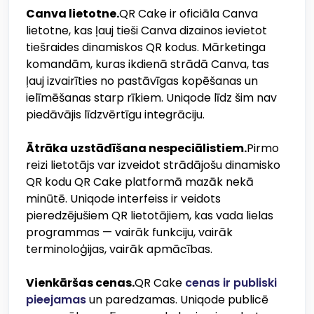
Canva lietotne.
QR Cake ir oficiāla Canva
lietotne, kas ļauj tieši Canva dizainos ievietot
tiešraides dinamiskos QR kodus. Mārketinga
komandām, kuras ikdienā strādā Canva, tas
ļauj izvairīties no pastāvīgas kopēšanas un
ielīmēšanas starp rīkiem. Uniqode līdz šim nav
piedāvājis līdzvērtīgu integrāciju.
Ātrāka uzstādīšana nespeciālistiem.
Pirmo
reizi lietotājs var izveidot strādājošu dinamisko
QR kodu QR Cake platformā mazāk nekā
minūtē. Uniqode interfeiss ir veidots
pieredzējušiem QR lietotājiem, kas vada lielas
programmas — vairāk funkciju, vairāk
terminoloģijas, vairāk apmācības.
Vienkāršas cenas.
QR Cake
cenas ir publiski
pieejamas
un paredzamas. Uniqode publicē