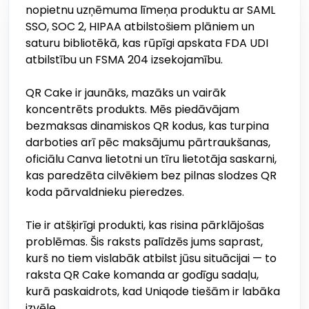
nopietnu uzņēmuma līmeņa produktu ar SAML
SSO, SOC 2, HIPAA atbilstošiem plāniem un
saturu bibliotēkā, kas rūpīgi apskata FDA UDI
atbilstību un FSMA 204 izsekojamību.
QR Cake ir jaunāks, mazāks un vairāk
koncentrēts produkts. Mēs piedāvājam
bezmaksas dinamiskos QR kodus, kas turpina
darboties arī pēc maksājumu pārtraukšanas,
oficiālu Canva lietotni un tīru lietotāja saskarni,
kas paredzēta cilvēkiem bez pilnas slodzes QR
koda pārvaldnieku pieredzes.
Tie ir atšķirīgi produkti, kas risina pārklājošas
problēmas. Šis raksts palīdzēs jums saprast,
kurš no tiem vislabāk atbilst jūsu situācijai — to
raksta QR Cake komanda ar godīgu sadaļu,
kurā paskaidrots, kad Uniqode tiešām ir labāka
izvēle.