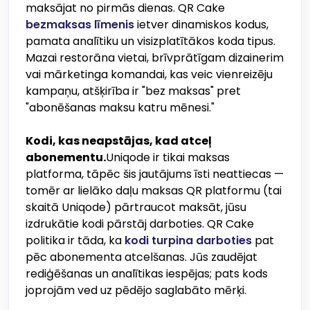
maksājat no pirmās dienas. QR Cake
bezmaksas līmenis
ietver dinamiskos kodus,
pamata analītiku un visizplatītākos koda tipus.
Mazai restorāna vietai, brīvprātīgam dizainerim
vai mārketinga komandai, kas veic vienreizēju
kampaņu, atšķirība ir "bez maksas" pret
"abonēšanas maksu katru mēnesi."
Kodi, kas neapstājas, kad atceļ
abonementu.
Uniqode ir tikai maksas
platforma, tāpēc šis jautājums īsti neattiecas —
tomēr ar lielāko daļu maksas QR platformu (tai
skaitā Uniqode) pārtraucot maksāt, jūsu
izdrukātie kodi pārstāj darboties. QR Cake
politika ir tāda, ka
kodi turpina darboties
pat
pēc abonementa atcelšanas. Jūs zaudējat
rediģēšanas un analītikas iespējas; pats kods
joprojām ved uz pēdējo saglabāto mērķi.