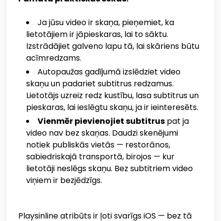
Ja jūsu video ir skaņa, pieņemiet, ka
lietotājiem ir jāpieskaras, lai to sāktu.
Izstrādājiet galveno lapu tā, lai skāriens būtu
acīmredzams.
Autopaužas gadījumā izslēdziet video
skaņu un padariet subtitrus redzamus.
Lietotājs uzreiz redz kustību, lasa subtitrus un
pieskaras, lai ieslēgtu skaņu, ja ir ieinteresēts.
Vienmēr pievienojiet subtitrus
pat ja
video nav bez skaņas. Daudzi skenējumi
notiek publiskās vietās — restorānos,
sabiedriskajā transportā, birojos — kur
lietotāji neslēgs skaņu. Bez subtitriem video
viņiem ir bezjēdzīgs.
Playsinline atribūts ir ļoti svarīgs iOS — bez tā