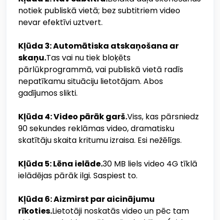
notiek publiskā vietā; bez subtitriem video
nevar efektīvi uztvert.
Kļūda 3: Automātiska atskaņošana ar
skaņu.
Tas vai nu tiek bloķēts
pārlūkprogrammā, vai publiskā vietā radīs
nepatīkamu situāciju lietotājam. Abos
gadījumos slikti.
Kļūda 4: Video pārāk garš.
Viss, kas pārsniedz
90 sekundes reklāmas video, dramatisku
skatītāju skaita kritumu izraisa. Esi nežēlīgs.
Kļūda 5: Lēna ielāde.
30 MB liels video 4G tīklā
ielādējas pārāk ilgi. Saspiest to.
Kļūda 6: Aizmirst par aicinājumu
rīkoties.
Lietotāji noskatās video un pēc tam