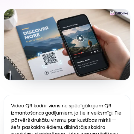
Video QR kodi ir viens no spēcīgākajiem QR
izmantošanas gadījumiem, ja tie ir veiksmīgi. Tie
pārvērš drukātu virsmu par kustības mirkli —
šefs paskaidro ēdienu, dibinātājs skaidro