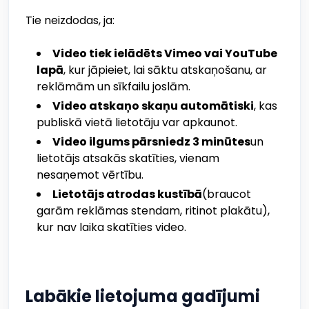
Tie neizdodas, ja:
Video tiek ielādēts Vimeo vai YouTube
lapā
, kur jāpieiet, lai sāktu atskaņošanu, ar
reklāmām un sīkfailu joslām.
Video atskaņo skaņu automātiski
, kas
publiskā vietā lietotāju var apkaunot.
Video ilgums pārsniedz 3 minūtes
un
lietotājs atsakās skatīties, vienam
nesaņemot vērtību.
Lietotājs atrodas kustībā
(braucot
garām reklāmas stendam, ritinot plakātu),
kur nav laika skatīties video.
Labākie lietojuma gadījumi