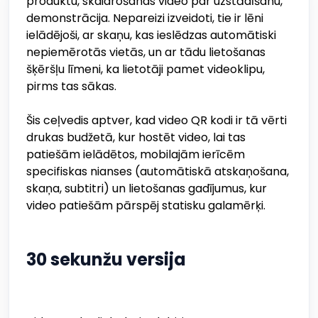
produktu, skaidrošanas video par uzstādīšanu,
demonstrācija. Nepareizi izveidoti, tie ir lēni
ielādējoši, ar skaņu, kas ieslēdzas automātiski
nepiemērotās vietās, un ar tādu lietošanas
šķēršļu līmeni, ka lietotāji pamet videoklipu,
pirms tas sākas.
Šis ceļvedis aptver, kad video QR kodi ir tā vērti
drukas budžetā, kur hostēt video, lai tas
patiešām ielādētos, mobilajām ierīcēm
specifiskas nianses (automātiskā atskaņošana,
skaņa, subtitri) un lietošanas gadījumus, kur
video patiešām pārspēj statisku galamērķi.
30 sekunžu versija