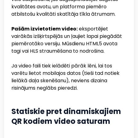
kvalitātes avotu, un platforma piemēro
atbilstošu kvalitāti skatītāja tīkla ātrumam.
Pašām izvietotiem video:
eksportējiet
vairākās izšķirtspējās un ļaujiet lapai piegādāt
piemērotāko versiju. Mūsdienu HTML5 avota
tagi vai HLS straumēšana to nodrošina.
Ja video faili tiek ielādēti pārāk lēni, lai tos
varētu lietot mobilajos datos (tieši tad notiek
lielākā daļa skenēšanu), neviens dizaina
risinājums neglābs pieredzi.
Statiskie pret dinamiskajiem
QR kodiem video saturam