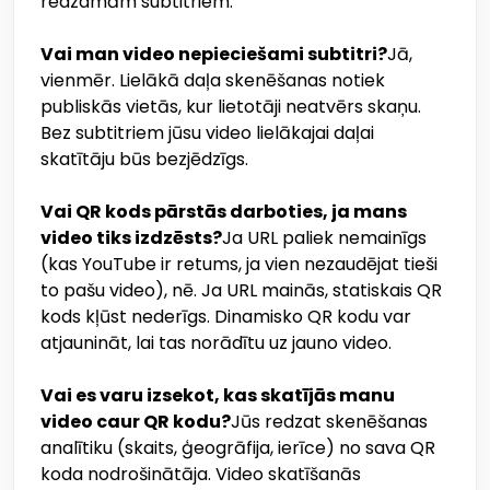
redzamām subtitriem.
Vai man video nepieciešami subtitri?
Jā,
vienmēr. Lielākā daļa skenēšanas notiek
publiskās vietās, kur lietotāji neatvērs skaņu.
Bez subtitriem jūsu video lielākajai daļai
skatītāju būs bezjēdzīgs.
Vai QR kods pārstās darboties, ja mans
video tiks izdzēsts?
Ja URL paliek nemainīgs
(kas YouTube ir retums, ja vien nezaudējat tieši
to pašu video), nē. Ja URL mainās, statiskais QR
kods kļūst nederīgs. Dinamisko QR kodu var
atjaunināt, lai tas norādītu uz jauno video.
Vai es varu izsekot, kas skatījās manu
video caur QR kodu?
Jūs redzat skenēšanas
analītiku (skaits, ģeogrāfija, ierīce) no sava QR
koda nodrošinātāja. Video skatīšanās