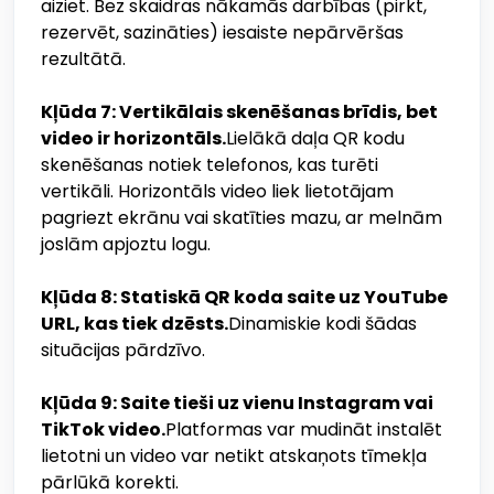
aiziet. Bez skaidras nākamās darbības (pirkt,
rezervēt, sazināties) iesaiste nepārvēršas
rezultātā.
Kļūda 7: Vertikālais skenēšanas brīdis, bet
video ir horizontāls.
Lielākā daļa QR kodu
skenēšanas notiek telefonos, kas turēti
vertikāli. Horizontāls video liek lietotājam
pagriezt ekrānu vai skatīties mazu, ar melnām
joslām apjoztu logu.
Kļūda 8: Statiskā QR koda saite uz YouTube
URL, kas tiek dzēsts.
Dinamiskie kodi šādas
situācijas pārdzīvo.
Kļūda 9: Saite tieši uz vienu Instagram vai
TikTok video.
Platformas var mudināt instalēt
lietotni un video var netikt atskaņots tīmekļa
pārlūkā korekti.