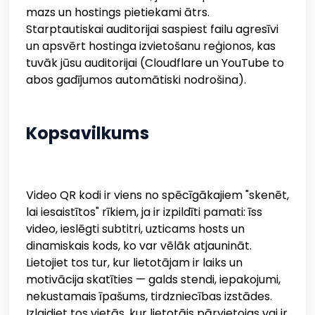
mazs un hostings pietiekami ātrs.
Starptautiskai auditorijai saspiest failu agresīvi
un apsvērt hostinga izvietošanu reģionos, kas
tuvāk jūsu auditorijai (Cloudflare un YouTube to
abos gadījumos automātiski nodrošina).
Kopsavilkums
Video QR kodi ir viens no spēcīgākajiem "skenēt,
lai iesaistītos" rīkiem, ja ir izpildīti pamati: īss
video, ieslēgti subtitri, uzticams hosts un
dinamiskais kods, ko var vēlāk atjaunināt.
Lietojiet tos tur, kur lietotājam ir laiks un
motivācija skatīties — galds stendi, iepakojumi,
nekustamais īpašums, tirdzniecības izstādes.
Izlaidiet tos vietās, kur lietotājs pārvietojas vai ir