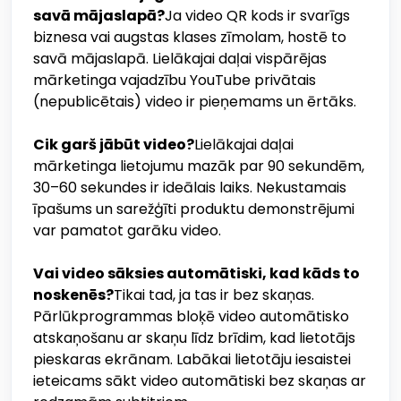
savā mājaslapā?
Ja video QR kods ir svarīgs
biznesa vai augstas klases zīmolam, hostē to
savā mājaslapā. Lielākajai daļai vispārējas
mārketinga vajadzību YouTube privātais
(nepublicētais) video ir pieņemams un ērtāks.
Cik garš jābūt video?
Lielākajai daļai
mārketinga lietojumu mazāk par 90 sekundēm,
30–60 sekundes ir ideālais laiks. Nekustamais
īpašums un sarežģīti produktu demonstrējumi
var pamatot garāku video.
Vai video sāksies automātiski, kad kāds to
noskenēs?
Tikai tad, ja tas ir bez skaņas.
Pārlūkprogrammas bloķē video automātisko
atskaņošanu ar skaņu līdz brīdim, kad lietotājs
pieskaras ekrānam. Labākai lietotāju iesaistei
ieteicams sākt video automātiski bez skaņas ar