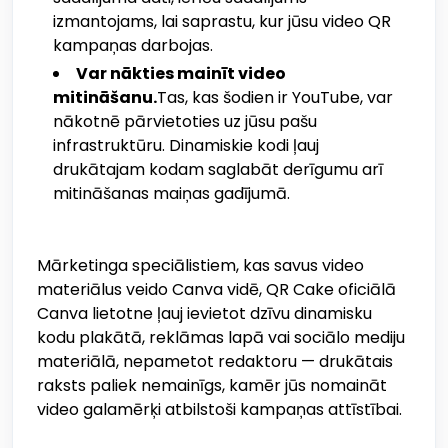
izmantojams, lai saprastu, kur jūsu video QR
kampaņas darbojas.
Var nākties mainīt video
mitināšanu.
Tas, kas šodien ir YouTube, var
nākotnē pārvietoties uz jūsu pašu
infrastruktūru. Dinamiskie kodi ļauj
drukātajam kodam saglabāt derīgumu arī
mitināšanas maiņas gadījumā.
Mārketinga speciālistiem, kas savus video
materiālus veido Canva vidē, QR Cake oficiālā
Canva lietotne ļauj ievietot dzīvu dinamisku
kodu plakātā, reklāmas lapā vai sociālo mediju
materiālā, nepametot redaktoru — drukātais
raksts paliek nemainīgs, kamēr jūs nomaināt
video galamērķi atbilstoši kampaņas attīstībai.