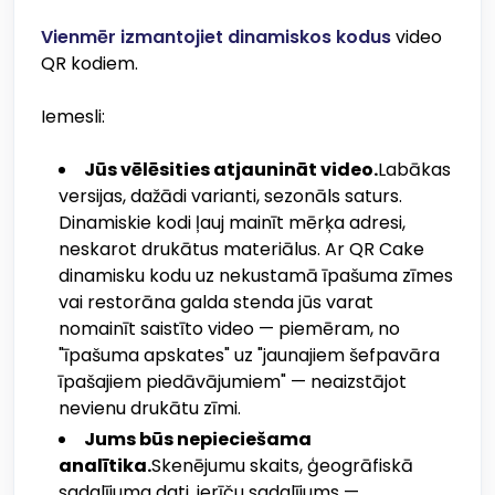
Vienmēr izmantojiet dinamiskos kodus
video
QR kodiem.
Iemesli:
Jūs vēlēsities atjaunināt video.
Labākas
versijas, dažādi varianti, sezonāls saturs.
Dinamiskie kodi ļauj mainīt mērķa adresi,
neskarot drukātus materiālus. Ar QR Cake
dinamisku kodu uz nekustamā īpašuma zīmes
vai restorāna galda stenda jūs varat
nomainīt saistīto video — piemēram, no
"īpašuma apskates" uz "jaunajiem šefpavāra
īpašajiem piedāvājumiem" — neaizstājot
nevienu drukātu zīmi.
Jums būs nepieciešama
analītika.
Skenējumu skaits, ģeogrāfiskā
sadalījuma dati, ierīču sadalījums —