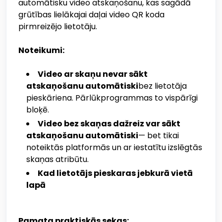
automātisku video atskaņošanu, kas sagādā
grūtības lielākajai daļai video QR koda
pirmreizējo lietotāju.
Noteikumi:
Video ar skaņu nevar sākt
atskaņošanu automātiski
bez lietotāja
pieskāriena. Pārlūkprogrammas to vispārīgi
bloķē.
Video bez skaņas dažreiz var sākt
atskaņošanu automātiski
— bet tikai
noteiktās platformās un ar iestatītu izslēgtās
skaņas atribūtu.
Kad lietotājs pieskaras jebkurā vietā
lapā
Pamata praktiskās sekas: