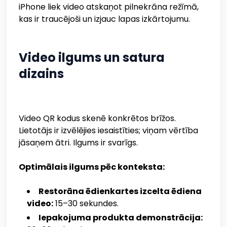
iPhone liek video atskaņot pilnekrāna režīmā,
kas ir traucējoši un izjauc lapas izkārtojumu.
Video ilgums un satura
dizains
Video QR kodus skenē konkrētos brīžos.
Lietotājs ir izvēlējies iesaistīties; viņam vērtība
jāsaņem ātri. Ilgums ir svarīgs.
Optimālais ilgums pēc konteksta:
Restorāna ēdienkartes izcelta ēdiena
video:
15–30 sekundes.
Iepakojuma produkta demonstrācija: