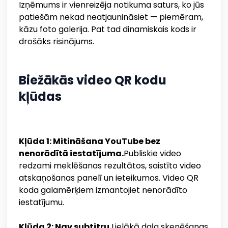
Izņēmums ir vienreizēja notikuma saturs, ko jūs
patiešām nekad neatjaunināsiet — piemēram,
kāzu foto galerija. Pat tad dinamiskais kods ir
drošāks risinājums.
Biežākās video QR kodu
kļūdas
Kļūda 1: Mitināšana YouTube bez
nenorādītā iestatījuma.
Publiskie video
redzami meklēšanas rezultātos, saistīto video
atskaņošanas panelī un ieteikumos. Video QR
koda galamērķiem izmantojiet nenorādīto
iestatījumu.
Kļūda 2: Nav subtitru.
Lielākā daļa skenēšanas