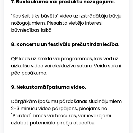
7. Būvlaukuma vai produktu nožogojumi.
"Kas šeit tiks būvēts" video uz izstrādātāju būvju
nožogojumiem. Piesaista vietējo interesi
būvniecības laikā.
8. Koncertu un festivālu preču tirdzniecība.
QR kods uz krekla vai programmas, kas ved uz
aizkulišu video vai ekskluzīvu saturu. Veido saikni
pēc pasākuma.
9. Nekustamā īpašuma video.
Dārgākām īpašumu pārdošanas sludinājumiem
2–3 minūšu video pārgājiens, pieejams no
"Pārdod" zīmes vai brošūras, var ievērojami
uzlabot potenciālo pircēju attiecību.