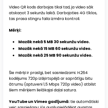
Video QR kods darbojas tikai tad, ja video sāk
atskaņot 3 sekunžu laikā. Darbojoties 4G tīklos,
tas prasa stingru faila izmēra kontroli.
Mērķi:
Mazāk nekā 5 MB 30 sekunžu video.
Mazāk nekā 15 MB 60 sekunžu video.
Mazāk nekā 25 MB 90 sekunžu video.
Šie mērķi ir prasīgi, bet sasniedzami. H.264
kodējums 720p izšķirtspējā ar saprātīgu bitu
ātrumu (aptuveni 1,5 Mbps 720p video) atbilst
šiem mērķiem lielākajai daļai satura.
YouTube un Vimeo gadījumā:
tie automātiski
veic saspiešanu; jūs augšupielādējat augstas