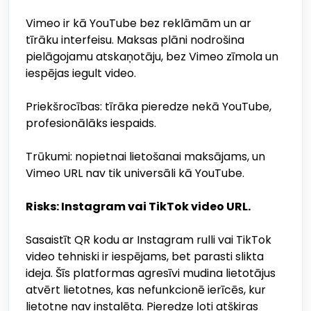
Vimeo ir kā YouTube bez reklāmām un ar
tīrāku interfeisu. Maksas plāni nodrošina
pielāgojamu atskaņotāju, bez Vimeo zīmola un
iespējas iegult video.
Priekšrocības: tīrāka pieredze nekā YouTube,
profesionālāks iespaids.
Trūkumi: nopietnai lietošanai maksājams, un
Vimeo URL nav tik universāli kā YouTube.
Risks: Instagram vai TikTok video URL.
Sasaistīt QR kodu ar Instagram rulli vai TikTok
video tehniski ir iespējams, bet parasti slikta
ideja. Šīs platformas agresīvi mudina lietotājus
atvērt lietotnes, kas nefunkcionē ierīcēs, kur
lietotne nav instalēta. Pieredze ļoti atšķiras