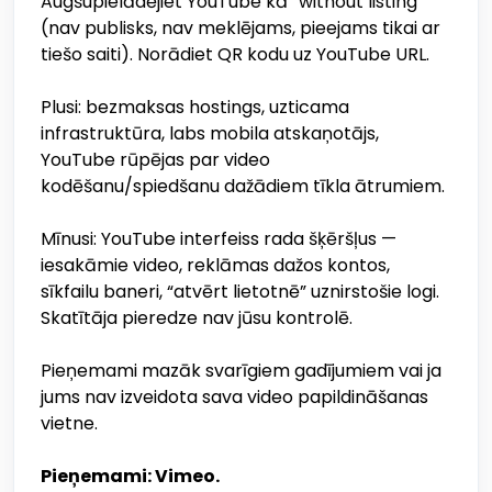
Augšupielādējiet YouTube kā “without listing”
(nav publisks, nav meklējams, pieejams tikai ar
tiešo saiti). Norādiet QR kodu uz YouTube URL.
Plusi: bezmaksas hostings, uzticama
infrastruktūra, labs mobila atskaņotājs,
YouTube rūpējas par video
kodēšanu/spiedšanu dažādiem tīkla ātrumiem.
Mīnusi: YouTube interfeiss rada šķēršļus —
iesakāmie video, reklāmas dažos kontos,
sīkfailu baneri, “atvērt lietotnē” uznirstošie logi.
Skatītāja pieredze nav jūsu kontrolē.
Pieņemami mazāk svarīgiem gadījumiem vai ja
jums nav izveidota sava video papildināšanas
vietne.
Pieņemami: Vimeo.