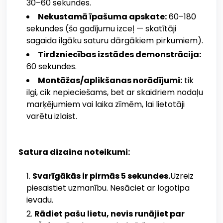
30–60 sekundes.
Nekustamā īpašuma apskate:
60–180
sekundes (šo gadījumu izceļ — skatītāji
sagaida ilgāku saturu dārgākiem pirkumiem).
Tirdzniecības izstādes demonstrācija:
60 sekundes.
Montāžas/aplikšanas norādījumi:
tik
ilgi, cik nepieciešams, bet ar skaidriem nodaļu
marķējumiem vai laika zīmēm, lai lietotāji
varētu izlaist.
Satura dizaina noteikumi:
Svarīgākās ir pirmās 5 sekundes.
Uzreiz
piesaistiet uzmanību. Nesāciet ar logotipa
ievadu.
Rādiet pašu lietu, nevis runājiet par