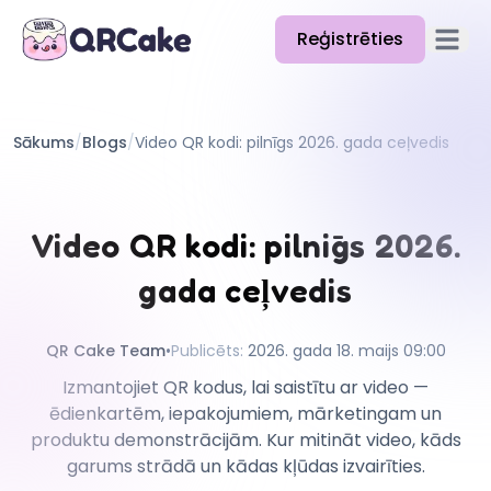
Reģistrēties
Atvērt 
Funkcijas
Sākums
/
Blogs
/
Video QR kodi: pilnīgs 2026. gada ceļvedis
Cenas
Emuārs
Video QR kodi: pilnīgs 2026.
Dokumentācija
gada ceļvedis
Palīdzība
API
QR Cake Team
•
Publicēts
:
2026. gada 18. maijs 09:00
Izmantojiet QR kodus, lai saistītu ar video —
ēdienkartēm, iepakojumiem, mārketingam un
produktu demonstrācijām. Kur mitināt video, kāds
garums strādā un kādas kļūdas izvairīties.