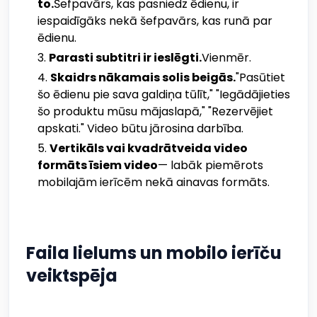
to.
Šefpavārs, kas pasniedz ēdienu, ir
iespaidīgāks nekā šefpavārs, kas runā par
ēdienu.
Parasti subtitri ir ieslēgti.
Vienmēr.
Skaidrs nākamais solis beigās.
"Pasūtiet
šo ēdienu pie sava galdiņa tūlīt," "Iegādājieties
šo produktu mūsu mājaslapā," "Rezervējiet
apskati." Video būtu jārosina darbība.
Vertikāls vai kvadrātveida video
formāts īsiem video
— labāk piemērots
mobilajām ierīcēm nekā ainavas formāts.
Faila lielums un mobilo ierīču
veiktspēja