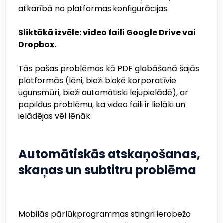
atkarībā no platformas konfigurācijas.
Sliktākā izvēle: video faili Google Drive vai
Dropbox.
Tās pašas problēmas kā PDF glabāšanā šajās
platformās (lēni, bieži bloķē korporatīvie
ugunsmūri, bieži automātiski lejupielādē), ar
papildus problēmu, ka video faili ir lielāki un
ielādējas vēl lēnāk.
Automātiskās atskaņošanas,
skaņas un subtitru problēma
Mobilās pārlūkprogrammas stingri ierobežo