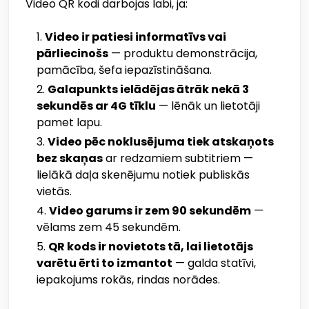
Video QR kodi darbojas labi, ja:
Video ir patiesi informatīvs vai
pārliecinošs
— produktu demonstrācija,
pamācība, šefa iepazīstināšana.
Galapunkts ielādējas ātrāk nekā 3
sekundēs ar 4G tīklu
— lēnāk un lietotāji
pamet lapu.
Video pēc noklusējuma tiek atskaņots
bez skaņas
ar redzamiem subtitriem —
lielākā daļa skenējumu notiek publiskās
vietās.
Video garums ir zem 90 sekundēm
—
vēlams zem 45 sekundēm.
QR kods ir novietots tā, lai lietotājs
varētu ērti to izmantot
— galda statīvi,
iepakojums rokās, rindas norādes.