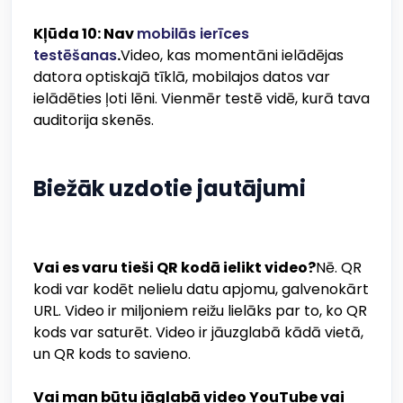
Kļūda 10: Nav
mobilās ierīces
testēšanas
.
Video, kas momentāni ielādējas
datora optiskajā tīklā, mobilajos datos var
ielādēties ļoti lēni. Vienmēr testē vidē, kurā tava
auditorija skenēs.
Biežāk uzdotie jautājumi
Vai es varu tieši QR kodā ielikt video?
Nē. QR
kodi var kodēt nelielu datu apjomu, galvenokārt
URL. Video ir miljoniem reižu lielāks par to, ko QR
kods var saturēt. Video ir jāuzglabā kādā vietā,
un QR kods to savieno.
Vai man būtu jāglabā video YouTube vai