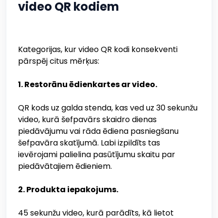
video QR kodiem
Kategorijas, kur video QR kodi konsekventi
pārspēj citus mērķus:
1. Restorānu ēdienkartes ar video.
QR kods uz galda stenda, kas ved uz 30 sekunžu
video, kurā šefpavārs skaidro dienas
piedāvājumu vai rāda ēdiena pasniegšanu
šefpavāra skatījumā. Labi izpildīts tas
ievērojami palielina pasūtījumu skaitu par
piedāvātajiem ēdieniem.
2. Produkta iepakojums.
45 sekunžu video, kurā parādīts, kā lietot