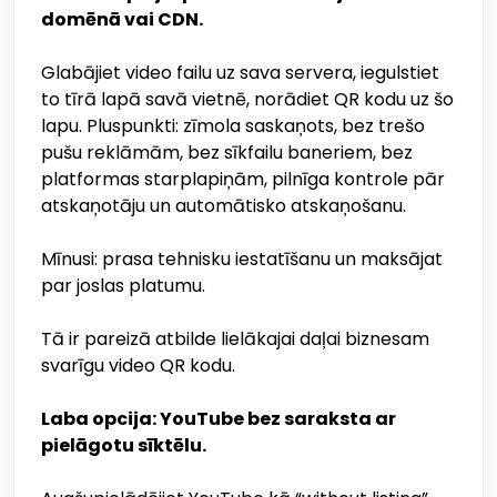
domēnā vai CDN.
Glabājiet video failu uz sava servera, iegulstiet
to tīrā lapā savā vietnē, norādiet QR kodu uz šo
lapu. Pluspunkti: zīmola saskaņots, bez trešo
pušu reklāmām, bez sīkfailu baneriem, bez
platformas starplapiņām, pilnīga kontrole pār
atskaņotāju un automātisko atskaņošanu.
Mīnusi: prasa tehnisku iestatīšanu un maksājat
par joslas platumu.
Tā ir pareizā atbilde lielākajai daļai biznesam
svarīgu video QR kodu.
Laba opcija: YouTube bez saraksta ar
pielāgotu sīktēlu.