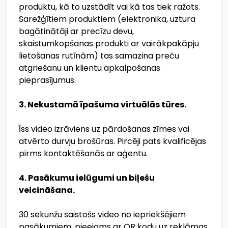
produktu, kā to uzstādīt vai kā tas tiek ražots.
Sarežģītiem produktiem (elektronika, uztura
bagātinātāji ar precīzu devu,
skaistumkopšanas produkti ar vairākpakāpju
lietošanas rutīnām) tas samazina preču
atgriešanu un klientu apkalpošanas
pieprasījumus.
3. Nekustamā īpašuma virtuālās tūres.
Īss video izrāviens uz pārdošanas zīmes vai
atvērto durvju brošūras. Pircēji pats kvalificējas
pirms kontaktēšanās ar aģentu.
4. Pasākumu ielūgumi un biļešu
veicināšana.
30 sekunžu saistošs video no iepriekšējiem
pasākumiem, pieejams ar QR kodu uz reklāmas