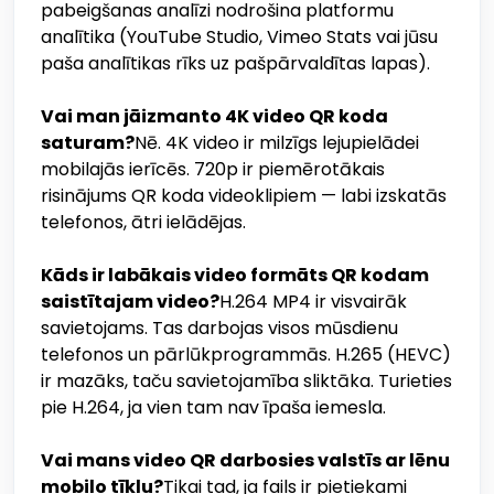
pabeigšanas analīzi nodrošina platformu
analītika (YouTube Studio, Vimeo Stats vai jūsu
paša analītikas rīks uz pašpārvaldītas lapas).
Vai man jāizmanto 4K video QR koda
saturam?
Nē. 4K video ir milzīgs lejupielādei
mobilajās ierīcēs. 720p ir piemērotākais
risinājums QR koda videoklipiem — labi izskatās
telefonos, ātri ielādējas.
Kāds ir labākais video formāts QR kodam
saistītajam video?
H.264 MP4 ir visvairāk
savietojams. Tas darbojas visos mūsdienu
telefonos un pārlūkprogrammās. H.265 (HEVC)
ir mazāks, taču savietojamība sliktāka. Turieties
pie H.264, ja vien tam nav īpaša iemesla.
Vai mans video QR darbosies valstīs ar lēnu
mobilo tīklu?
Tikai tad, ja fails ir pietiekami