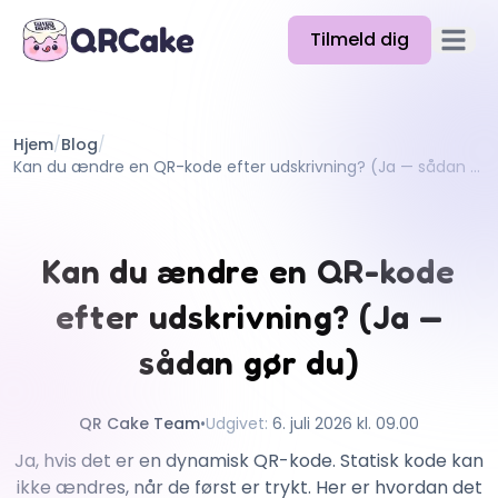
Tilmeld dig
Åbn h
Funktioner
Hjem
/
Blog
/
Priser
Kan du ændre en QR-kode efter udskrivning? (Ja — sådan gør du)
Blog
Docs
Kan du ændre en QR-kode
Hjælp
efter udskrivning? (Ja —
API
sådan gør du)
QR Cake Team
•
Udgivet
:
6. juli 2026 kl. 09.00
Ja, hvis det er en dynamisk QR-kode. Statisk kode kan
ikke ændres, når de først er trykt. Her er hvordan det