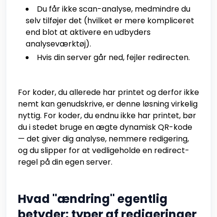
Du får ikke scan-analyse, medmindre du
selv tilføjer det (hvilket er mere kompliceret
end blot at aktivere en udbyders
analyseværktøj).
Hvis din server går ned, fejler redirecten.
For koder, du allerede har printet og derfor ikke
nemt kan genudskrive, er denne løsning virkelig
nyttig. For koder, du endnu ikke har printet, bør
du i stedet bruge en ægte dynamisk QR-kode
— det giver dig analyse, nemmere redigering,
og du slipper for at vedligeholde en redirect-
regel på din egen server.
Hvad "ændring" egentlig
betyder: typer af redigeringer