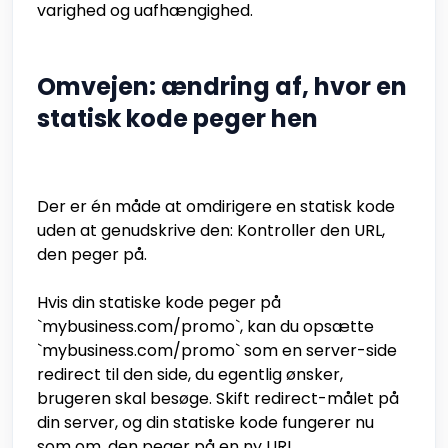
varighed og uafhængighed.
Omvejen: ændring af, hvor en
statisk kode peger hen
Der er én måde at omdirigere en statisk kode
uden at genudskrive den: Kontroller den URL,
den peger på.
Hvis din statiske kode peger på
`mybusiness.com/promo`, kan du opsætte
`mybusiness.com/promo` som en server-side
redirect til den side, du egentlig ønsker,
brugeren skal besøge. Skift redirect-målet på
din server, og din statiske kode fungerer nu
som om, den peger på en ny URL.