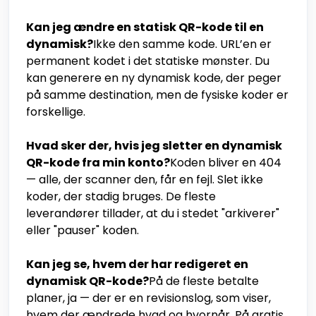
Kan jeg ændre en statisk QR-kode til en
dynamisk?
Ikke den samme kode. URL’en er
permanent kodet i det statiske mønster. Du
kan generere en ny dynamisk kode, der peger
på samme destination, men de fysiske koder er
forskellige.
Hvad sker der, hvis jeg sletter en dynamisk
QR-kode fra min konto?
Koden bliver en 404
— alle, der scanner den, får en fejl. Slet ikke
koder, der stadig bruges. De fleste
leverandører tillader, at du i stedet "arkiverer"
eller "pauser" koden.
Kan jeg se, hvem der har redigeret en
dynamisk QR-kode?
På de fleste betalte
planer, ja — der er en revisionslog, som viser,
hvem der ændrede hvad og hvornår. På gratis