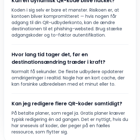
Kan en dynamisk QR-kode blive hacket?
Koden i sig selv er bare et mønster. Risikoen er, at
kontoen bliver kompromitteret — hvis nogen får
adgang til din QR-udbyderkonto, kan de ændre
destinationen til et phishing-websted. Brug stærke
adgangskoder og to-faktor autentifikation.
Hvor lang tid tager det, før en
destinationsændring træder i kraft?
Normalt få sekunder. De fleste udbydere opdaterer
omdirigeringer i realtid. Nogle har en kort cache, der
kan forsinke udbredelsen med et minut eller to.
Kan jeg redigere flere QR-koder samtidigt?
På betalte planer, som regel ja. Gratis planer kræver
typisk redigering én ad gangen. Det er nyttigt, hvis du
har snesevis af koder, der peger på en fælles
ressource, som flytter sig.