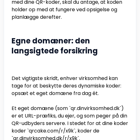
med dine QR-koder, skal du antage, at koden
holder op med at fungere ved opsigelse og
planlægge derefter.
Egne domæner: den
langsigtede forsikring
Det vigtigste skridt, enhver virksomhed kan
tage for at beskytte deres dynamiske koder:
opsæt et eget domæne fra dag ét.
Et eget domæne (som `qr.dinvirksomhed.dk`)
er et URL-præfiks, du ejer, og som peger på din
QR-udbyders servere. I stedet for at dine koder
koder `qrcake.com/r/x9k`, koder de
`qr.dinvirksomhed.dk/r/x9k`.