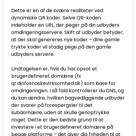
Dette er en af de svære realiteter ved
dynamiske QR koder. Selve QR-koden
indeholder en URL, der peger på din udbyders
omdirigeringsservere. Skift af udbyder betyder,
at der skal genereres nye koder – dine gamle
trykte koder vil stadig pege på den gamle
udbyders servere.
Undtagelsen er, hvis du har opsat et
brugerdefineret domæne (fx
qr.dinfosnaskevirksomhed.dk) som base for
omdirigeringen. I så fald kontrollerer du DNS, og
du kan ændre, hvilken bagvedliggende udbyder
der svarer på forespørgsler til det
subdomæne, uden at skulle genoptrykke
noget. Dette er den bedste grund til at
investere i et brugerdefineret domæne på
begge platforme – det giver dig friheden til at