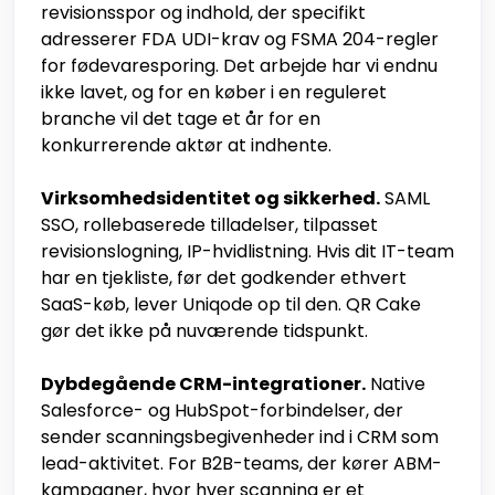
revisionsspor og indhold, der specifikt
adresserer FDA UDI-krav og FSMA 204-regler
for fødevaresporing. Det arbejde har vi endnu
ikke lavet, og for en køber i en reguleret
branche vil det tage et år for en
konkurrerende aktør at indhente.
Virksomhedsidentitet og sikkerhed.
SAML
SSO, rollebaserede tilladelser, tilpasset
revisionslogning, IP-hvidlistning. Hvis dit IT-team
har en tjekliste, før det godkender ethvert
SaaS-køb, lever Uniqode op til den. QR Cake
gør det ikke på nuværende tidspunkt.
Dybdegående CRM-integrationer.
Native
Salesforce- og HubSpot-forbindelser, der
sender scanningsbegivenheder ind i CRM som
lead-aktivitet. For B2B-teams, der kører ABM-
kampagner, hvor hver scanning er et