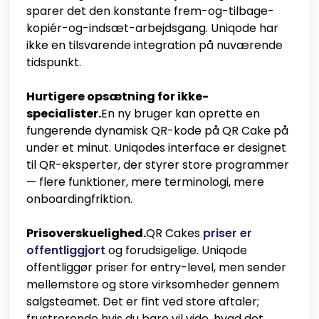
sparer det den konstante frem-og-tilbage-
kopiér-og-indsæt-arbejdsgang. Uniqode har
ikke en tilsvarende integration på nuværende
tidspunkt.
Hurtigere opsætning for ikke-
specialister.
En ny bruger kan oprette en
fungerende dynamisk QR-kode på QR Cake på
under et minut. Uniqodes interface er designet
til QR-eksperter, der styrer store programmer
— flere funktioner, mere terminologi, mere
onboardingfriktion.
Prisoverskuelighed.
QR Cakes
priser er
offentliggjort
og forudsigelige. Uniqode
offentliggør priser for entry-level, men sender
mellemstore og store virksomheder gennem
salgsteamet. Det er fint ved store aftaler;
frustrerende hvis du bare vil vide, hvad det