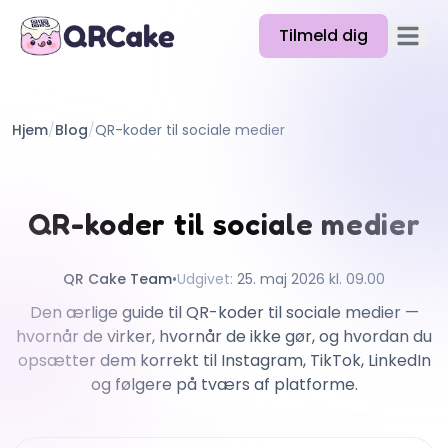
Tilmeld dig
Åbn h
Funktioner
Hjem
/
Blog
/
QR-koder til sociale medier
Priser
Blog
QR-koder til sociale medier
Docs
Hjælp
QR Cake Team
•
Udgivet
:
25. maj 2026 kl. 09.00
Den ærlige guide til QR-koder til sociale medier —
API
hvornår de virker, hvornår de ikke gør, og hvordan du
opsætter dem korrekt til Instagram, TikTok, LinkedIn
og følgere på tværs af platforme.