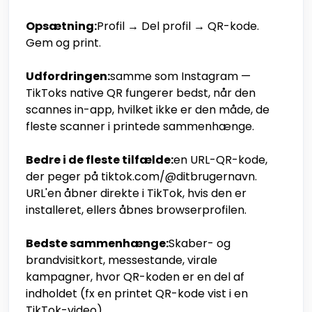
Opsætning:
Profil → Del profil → QR-kode.
Gem og print.
Udfordringen:
samme som Instagram —
TikToks native QR fungerer bedst, når den
scannes in-app, hvilket ikke er den måde, de
fleste scanner i printede sammenhænge.
Bedre i de fleste tilfælde:
en URL-QR-kode,
der peger på tiktok.com/@ditbrugernavn.
URL'en åbner direkte i TikTok, hvis den er
installeret, ellers åbnes browserprofilen.
Bedste sammenhænge:
Skaber- og
brandvisitkort, messestande, virale
kampagner, hvor QR-koden er en del af
indholdet (fx en printet QR-kode vist i en
TikTok-video).