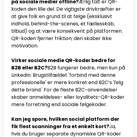
på sociale medier offline?
Ærlig talt er QR-
koden den lille del. De vigtigste drivkræfter er
at give folk en grund til at følge (eksklusivt
indhold, behind-the-scenes, et fællesskab,
tilbud) og at være konsekvent på platformen.
QR-koden fjerner friktion; den skaber ikke
motivation.
Virker sociale medie QR-koder bedre for
B2B eller B2C?
B2B fungerer bedre, men kun på
LinkedIn. Brugstilfældet 'forbind med denne
professionelle' er mere konkret end B2C’s 'følg
dette brand.' For de fleste B2C-anvendelser
skaber anmeldelses- eller loyalitets-QR-koder
mere forretning end sociale følgekoder.
Kan jeg spore, hvilken social platform der
fik flest scanninger fra et enkelt kort?
Ja,
hvis du bruger separate dynamiske QR-koder