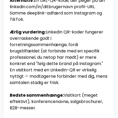
Alternativ:
En URL-QR-kode, der peger på din
linkedin.com/in/ditbrugernavn profil-URL.
Samme deeplink-adfærd som Instagram og
TikTok.
Ærlig vurdering:
LinkedIn QR-koder fungerer
overraskende godt i
forretningssammenhænge, fordi
brugstilfældet (at forbinde med en specifik
professionel, du netop har mødt) er mere
konkret end "følg dette brand på Instagram."
En visitkort med en LinkedIn-QR er virkelig
nyttigt — modtagerne forbinder med dig, mens
samtalen stadig er frisk.
Bedste sammenhænge:
Visitkort (meget
effektivt), konferencenavne, salgsbrochurer,
B2B-messer.