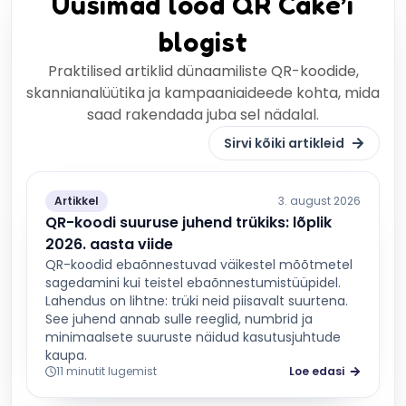
Uusimad lood QR Cake’i
blogist
Praktilised artiklid dünaamiliste QR-koodide,
skannianalüütika ja kampaaniaideede kohta, mida
saad rakendada juba sel nädalal.
Sirvi kõiki artikleid
Artikkel
3. august 2026
QR-koodi suuruse juhend trükiks: lõplik
2026. aasta viide
QR-koodid ebaõnnestuvad väikestel mõõtmetel
sagedamini kui teistel ebaõnnestumistüüpidel.
Lahendus on lihtne: trüki neid piisavalt suurtena.
See juhend annab sulle reeglid, numbrid ja
minimaalsete suuruste näidud kasutusjuhtude
kaupa.
11 minutit lugemist
Loe edasi