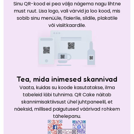
Sinu QR-kood ei pea välja nägema nagu lihtne
must ruut. Lisa logo, vali värvid ja loo kood, mis
sobib sinu menüüle, flaierile, sildile, plakatile
või visiitkaardile.
Tea, mida inimesed skannivad
Vaata, kuidas su koode kasutatakse, ilma
tabeleid läbi tuhnima. QR Cake näitab
skannimisaktiivsust ühel juhtpaneelil, et
näeksid, millised paigutused väärivad rohkem
tähelepanu.