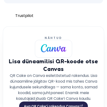
Trustpilot
NÄHTUD
Lisa dünaamilisi QR-koode otse
Canvas
QR Cake on Canva esiletõstetud rakendus. Lisa
dünaamiline jälgitav QR-kood mis tahes Canva
kujundusele sekunditega — sama konto, samad
koodid, sama juhtpaneel. Enamik meie
kasutajaid jõuab QR Cake’i Canva kaudu.
Ava QR Cake’i rakendus Canvas