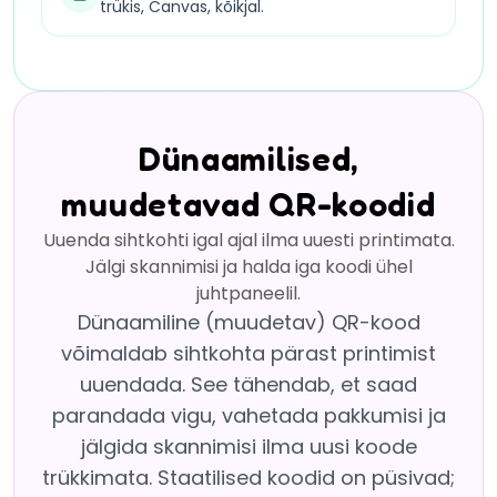
trükis, Canvas, kõikjal.
Dünaamilised,
muudetavad QR-koodid
Uuenda sihtkohti igal ajal ilma uuesti printimata.
Jälgi skannimisi ja halda iga koodi ühel
juhtpaneelil.
Dünaamiline (muudetav) QR-kood
võimaldab sihtkohta pärast printimist
uuendada. See tähendab, et saad
parandada vigu, vahetada pakkumisi ja
jälgida skannimisi ilma uusi koode
trükkimata. Staatilised koodid on püsivad;