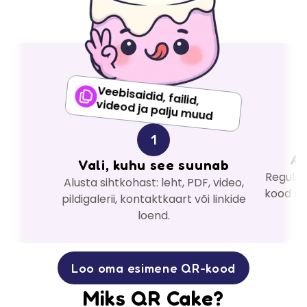
Veebisaidid, failid,
videod ja palju muud
1
An
Vali, kuhu see suunab
Reguleer
Alusta sihtkohast: leht, PDF, video,
kood sob
pildigalerii, kontaktkaart või linkide
loend.
Loo oma esimene QR-kood
Miks QR Cake?