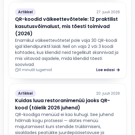
Artikkel
27. juuli 2026
QR-koodid väikeettevõtetele: 12 praktilist
kasutusvõimalust, mis tõesti toimivad
(2026)
Enamikul väikeettevõtetel pole vaja 30 QR-koodi
igal kliendipunktil laiali. Neil on vaja 2 või 3 koodi
kohtades, kus kliendid neid tegelikult skannivad ja
mis viitavad asjadele, mida kliendid tõesti
soovivad.
11 minutit lugemist
Loe edasi
Artikkel
20. juuli 2026
Kuidas luua restoranimenüü jaoks QR-
kood (täielik 2026 juhend)
QR-koodiga menüüd ei kao kuhugi. See juhend
hõlmab kogu protsessi — alates menüü
majutamisest kuni stendide trükkimiseni,
sisaldades peatükke juurdepääsetavuse ja