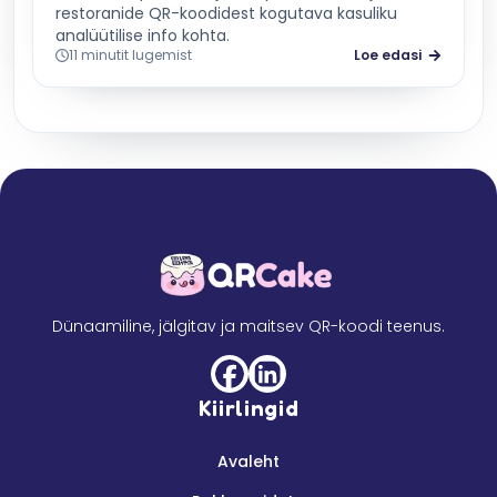
restoranide QR-koodidest kogutava kasuliku
analüütilise info kohta.
11 minutit lugemist
Loe edasi
Dünaamiline, jälgitav ja maitsev QR-koodi teenus.
Kiirlingid
Avaleht