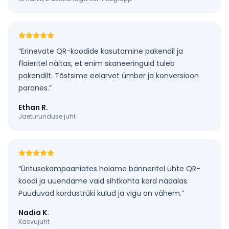
“
Erinevate QR-koodide kasutamine pakendil ja
flaieritel näitas, et enim skaneeringuid tuleb
pakendilt. Tõstsime eelarvet ümber ja konversioon
paranes.
”
Ethan R.
Jaeturunduse juht
“
Üritusekampaaniates hoiame bänneritel ühte QR-
koodi ja uuendame vaid sihtkohta kord nädalas.
Puuduvad kordustrüki kulud ja vigu on vähem.
”
Nadia K.
Kasvujuht