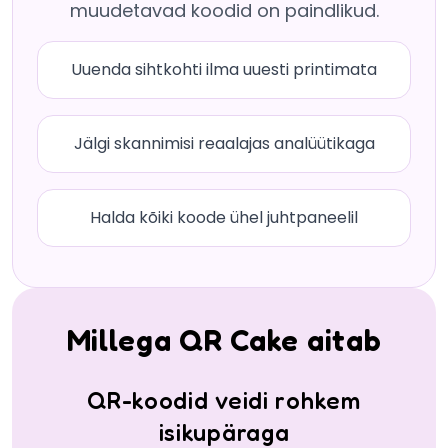
muudetavad koodid on paindlikud.
Uuenda sihtkohti ilma uuesti printimata
Jälgi skannimisi reaalajas analüütikaga
Halda kõiki koode ühel juhtpaneelil
Millega QR Cake aitab
QR-koodid veidi rohkem
isikupäraga