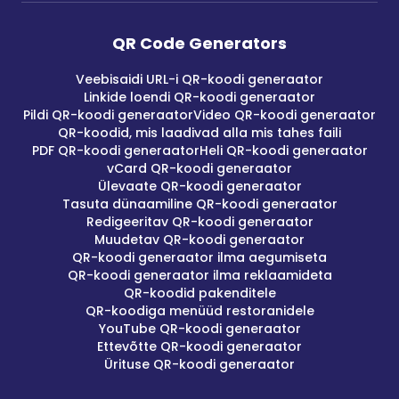
QR Code Generators
Veebisaidi URL-i QR-koodi generaator
Linkide loendi QR-koodi generaator
Pildi QR-koodi generaator
Video QR-koodi generaator
QR-koodid, mis laadivad alla mis tahes faili
PDF QR-koodi generaator
Heli QR-koodi generaator
vCard QR-koodi generaator
Ülevaate QR-koodi generaator
Tasuta dünaamiline QR-koodi generaator
Redigeeritav QR-koodi generaator
Muudetav QR-koodi generaator
QR-koodi generaator ilma aegumiseta
QR-koodi generaator ilma reklaamideta
QR-koodid pakenditele
QR-koodiga menüüd restoranidele
YouTube QR-koodi generaator
Ettevõtte QR-koodi generaator
Ürituse QR-koodi generaator