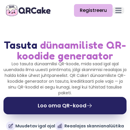
Registreeru
Ava p
Funktsioonid
Hinnakiri
Tasuta
dünaamiliste QR-
koodide generaator
Blogi
Loo tasuta dünaamilisi QR-koode, mida saad igal ajal
Dokumentatsioon
uuendada ilma uuesti printimata, jälgi skannimisi reaalajas ja
halda kõike ühest juhtpaneelist. QR Cake’i dünaamiliste QR-
Abi
koodide generaator on tasuta, krediitkaarti pole vaja — ja
sinu QR-koodid ei aegu kunagi, isegi kui tühistad tasulise
API
paketi.
Loo oma QR-kood
Muudetav igal ajal
Reaalajas skannianalüütika