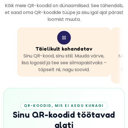
Kõik meie QR-koodid on dünaamilised. See tähendab,
et saad oma QR-koodide tüüpe ja sisu igal ajal pärast
loomist muuta.
Täielikult kohandatav
Sinu QR-kood, sinu stiil. Muuda värve,
Meie
lisa logosid ja tee see silmapaistvaks –
täpselt nii, nagu soovid.
fun
QR-KOODID, MIS EI AEGU KUNAGI
Sinu QR-koodid töötavad
alati