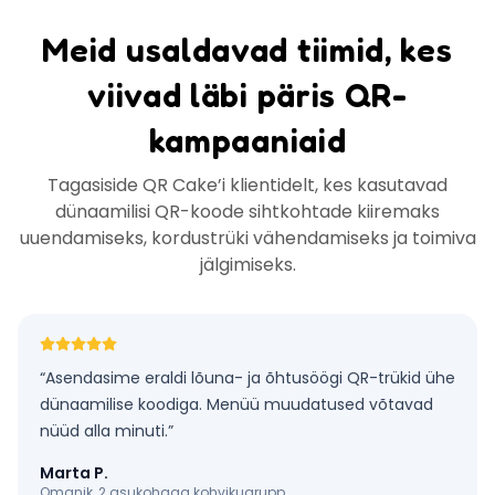
Meid usaldavad tiimid, kes
viivad läbi päris QR-
kampaaniaid
Tagasiside QR Cake’i klientidelt, kes kasutavad
dünaamilisi QR-koode sihtkohtade kiiremaks
uuendamiseks, kordustrüki vähendamiseks ja toimiva
jälgimiseks.
“
Asendasime eraldi lõuna- ja õhtusöögi QR-trükid ühe
dünaamilise koodiga. Menüü muudatused võtavad
nüüd alla minuti.
”
Marta P.
Omanik, 2 asukohaga kohvikugrupp