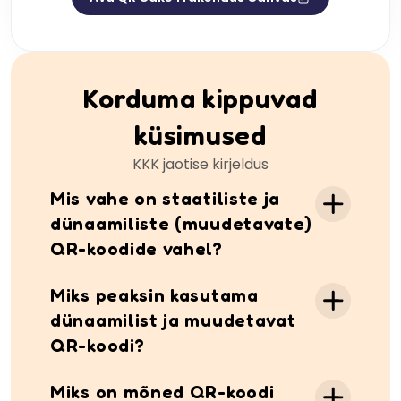
Korduma kippuvad
küsimused
KKK jaotise kirjeldus
Mis vahe on staatiliste ja
dünaamiliste (muudetavate)
QR-koodide vahel?
Kui staatiline QR-kood on loodud, ei saa
Miks peaksin kasutama
QR-koodi suunavat teavet/URL-i enam
dünaamilist ja muudetavat
muuta. Meie dünaamilised (muudetavad)
QR-koodi?
QR-koodid edastatakse QR Cake teenuse
kaudu, mis võimaldab sul sihtkohti igal ajal
Dünaamilised QR-koodid võimaldavad sul
uuendada ja kasutada skannianalüütikat.
Miks on mõned QR-koodi
muuta sihtkoha pärast koodi printimist –