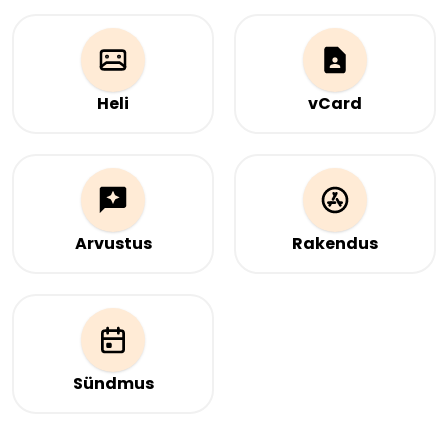
soovid, et QR-kood
millele soovid, et QR-
osutaks
kood osutaks
Heli
vCard
Laadi üles helifail, millele
Sinu kontaktandmed
soovid, et QR-kood
hetkega. Skanni, et oma
osutaks
andmeid jagada – alati
ajakohased, pole vaja
visiitkaarte jagada.
Arvustus
Rakendus
Koguge arvustusi
Veebisait
Google'is, Trustpilotil,
mobiilirakenduse
Yelpis ja muudel
allalaadimiseks
platvormidel ühelt lehelt.
Sündmus
Teave ürituse kohta