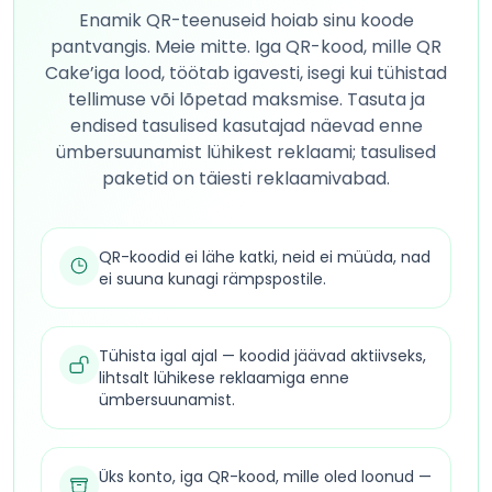
Enamik QR-teenuseid hoiab sinu koode
pantvangis. Meie mitte. Iga QR-kood, mille QR
Cake’iga lood, töötab igavesti, isegi kui tühistad
tellimuse või lõpetad maksmise. Tasuta ja
endised tasulised kasutajad näevad enne
ümbersuunamist lühikest reklaami; tasulised
paketid on täiesti reklaamivabad.
QR-koodid ei lähe katki, neid ei müüda, nad
ei suuna kunagi rämpspostile.
Tühista igal ajal — koodid jäävad aktiivseks,
lihtsalt lühikese reklaamiga enne
ümbersuunamist.
Üks konto, iga QR-kood, mille oled loonud —