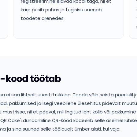
registreerimine elavad koodi taga, nii et
karp püsib puhas ja tugisisu uueneb
toodete arenedes.
R-kood töötab
 ei saa lihtsalt uuesti trükkida. Toode võib seista poeriiulil 
iad, pakkumised ja isegi veebilehe ülesehitus pidevalt muut
ustrisse, nii et päeval, mil lingitud leht kolib või pakkumine 
QR Cake'i dünaamiline QR-kood kodeerib selle asemel lühike
a ja sina suuned selle töölaualt ümber alati, kui vaja.