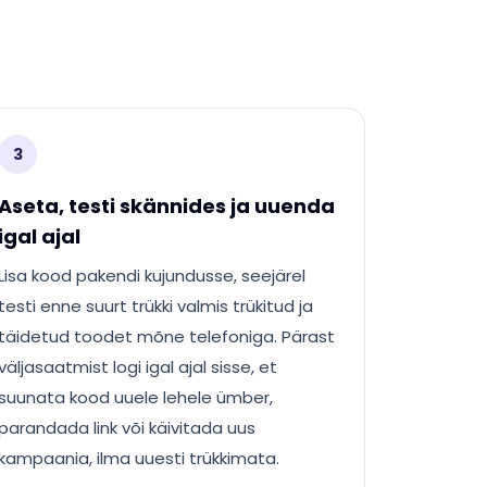
3
Aseta, testi skännides ja uuenda
igal ajal
Lisa kood pakendi kujundusse, seejärel
testi enne suurt trükki valmis trükitud ja
täidetud toodet mõne telefoniga. Pärast
väljasaatmist logi igal ajal sisse, et
suunata kood uuele lehele ümber,
parandada link või käivitada uus
kampaania, ilma uuesti trükkimata.