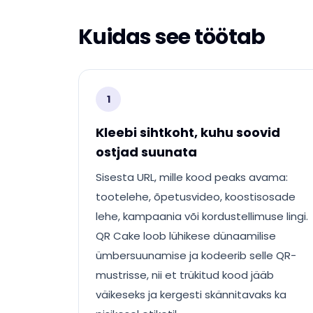
Kuidas see töötab
1
Kleebi sihtkoht, kuhu soovid
ostjad suunata
Sisesta URL, mille kood peaks avama:
tootelehe, õpetusvideo, koostisosade
lehe, kampaania või kordustellimuse lingi.
QR Cake loob lühikese dünaamilise
ümbersuunamise ja kodeerib selle QR-
mustrisse, nii et trükitud kood jääb
väikeseks ja kergesti skännitavaks ka