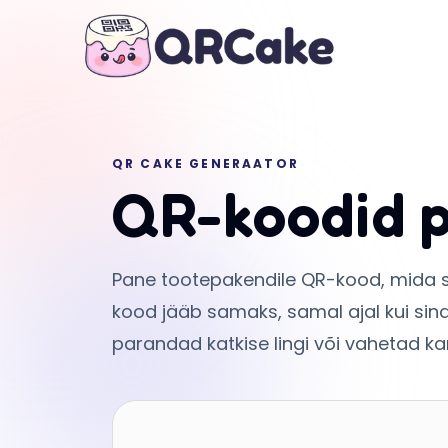
QR CAKE GENERAATOR
QR-koodid p
Pane tootepakendile QR-kood, mida s
kood jääb samaks, samal ajal kui sin
parandad katkise lingi või vahetad k