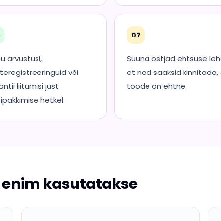
6
07
u arvustusi,
Suuna ostjad ehtsuse leh
teregistreeringuid või
et nad saaksid kinnitada,
ntii liitumisi just
toode on ehtne.
tipakkimise hetkel.
 enim kasutatakse