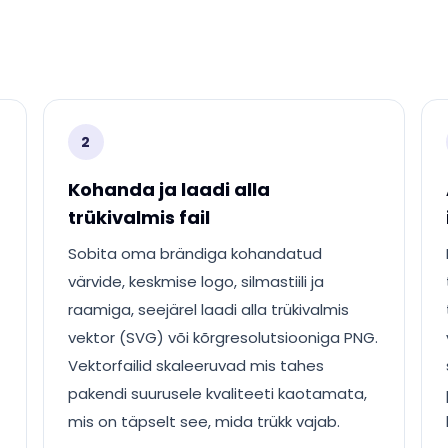
2
Kohanda ja laadi alla
trükivalmis fail
Sobita oma brändiga kohandatud
värvide, keskmise logo, silmastiili ja
raamiga, seejärel laadi alla trükivalmis
vektor (SVG) või kõrgresolutsiooniga PNG.
Vektorfailid skaleeruvad mis tahes
pakendi suurusele kvaliteeti kaotamata,
mis on täpselt see, mida trükk vajab.