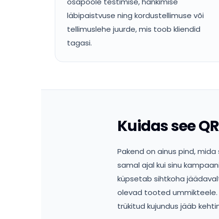
osapoole testimise, hankimise
läbipaistvuse ning kordustellimuse või
tellimuslehe juurde, mis toob kliendid
tagasi.
Kuidas see Q
Pakend on ainus pind, mida sa
samal ajal kui sinu kampaan
küpsetab sihtkoha jäädavalt m
olevad tooted ummikteele. 
trükitud kujundus jääb kehtim