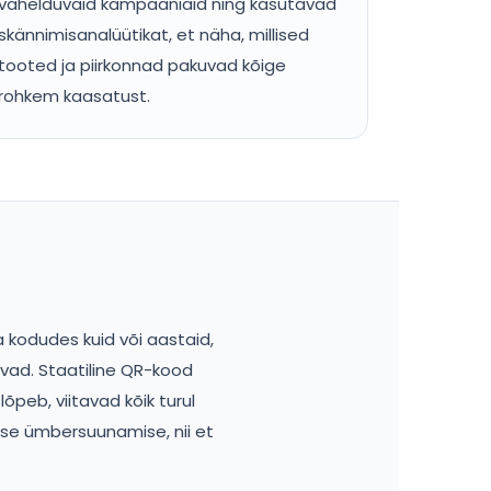
vahelduvaid kampaaniaid ning kasutavad
skännimisanalüütikat, et näha, millised
tooted ja piirkonnad pakuvad kõige
rohkem kaasatust.
ja kodudes kuid või aastaid,
uvad. Staatiline QR-kood
lõpeb, viitavad kõik turul
se ümbersuunamise, nii et