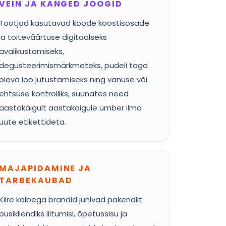
VEIN JA KANGED JOOGID
Tootjad kasutavad koode koostisosade
ja toiteväärtuse digitaalseks
avalikustamiseks,
degusteerimismärkmeteks, pudeli taga
oleva loo jutustamiseks ning vanuse või
ehtsuse kontrolliks, suunates need
aastakäigult aastakäigule ümber ilma
uute etikettideta.
MAJAPIDAMINE JA
TARBEKAUBAD
Kiire käibega brändid juhivad pakendilt
püsikliendiks liitumisi, õpetussisu ja