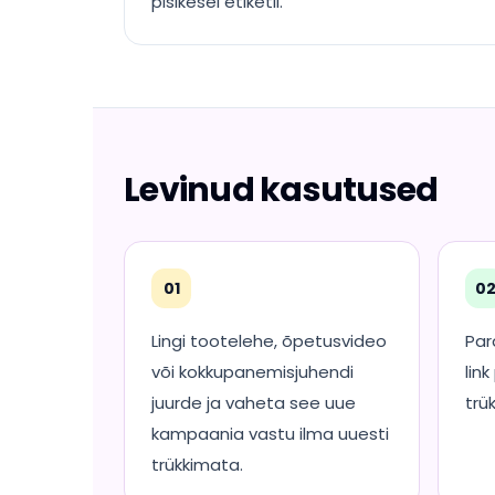
pisikesel etiketil.
Levinud kasutused
01
0
Lingi tootelehe, õpetusvideo
Par
või kokkupanemisjuhendi
link
juurde ja vaheta see uue
trük
kampaania vastu ilma uuesti
trükkimata.