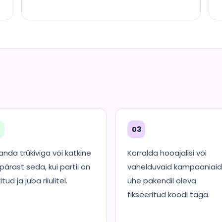
2
03
anda trükiviga või katkine
Korralda hooajalisi või
 pärast seda, kui partii on
vahelduvaid kampaaniaid
itud ja juba riiulitel.
ühe pakendil oleva
fikseeritud koodi taga.