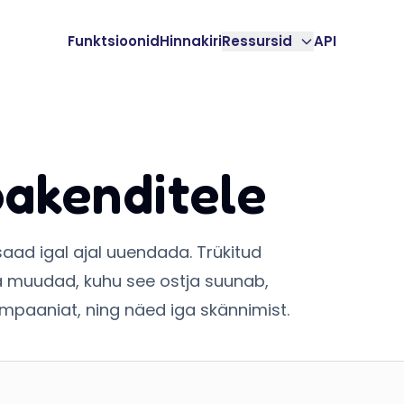
Funktsioonid
Hinnakiri
Ressursid
API
akenditele
aad igal ajal uuendada. Trükitud
a muudad, kuhu see ostja suunab,
ampaaniat, ning näed iga skännimist.