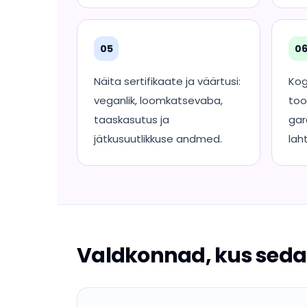
05
0
Näita sertifikaate ja väärtusi:
Kog
veganlik, loomkatsevaba,
too
taaskasutus ja
gara
jätkusuutlikkuse andmed.
lah
Valdkonnad, kus seda