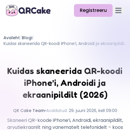
Registreeru
Ava p
Funktsioonid
Avaleht
/
Blogi
/
Hinnakiri
Kuidas skaneerida QR-koodi iPhone’i, Androidi ja ekraanipildilt (2026)
Blogi
Dokumentatsioon
Kuidas skaneerida QR-koodi
Abi
iPhone’i, Androidi ja
API
ekraanipildilt (2026)
QR Cake Team
•
Avaldatud
:
29. juuni 2026, kell 09:00
Skaneeri QR-koode iPhone’i, Androidi, ekraanipildilt,
arvutiekraanilt ning vanematelt telefonidelt – koos