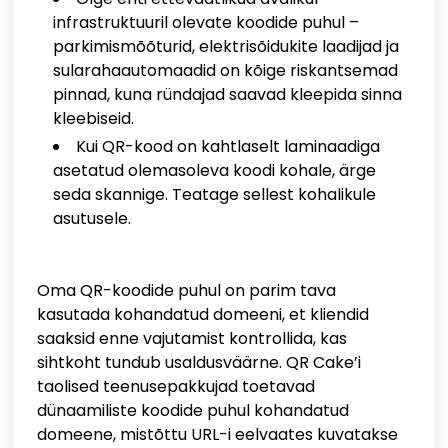
infrastruktuuril olevate koodide puhul –
parkimismõõturid, elektrisõidukite laadijad ja
sularahaautomaadid on kõige riskantsemad
pinnad, kuna ründajad saavad kleepida sinna
kleebiseid.
Kui QR-kood on kahtlaselt laminaadiga
asetatud olemasoleva koodi kohale, ärge
seda skannige. Teatage sellest kohalikule
asutusele.
Oma QR-koodide puhul on parim tava
kasutada kohandatud domeeni, et kliendid
saaksid enne vajutamist kontrollida, kas
sihtkoht tundub usaldusväärne. QR Cake’i
taolised teenusepakkujad toetavad
dünaamiliste koodide puhul kohandatud
domeene, mistõttu URL-i eelvaates kuvatakse