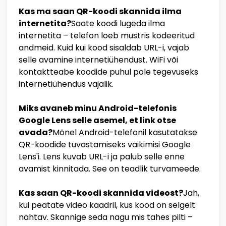
Kas ma saan QR-koodi skannida ilma
internetita?
Saate koodi lugeda ilma
internetita – telefon loeb mustris kodeeritud
andmeid. Kuid kui kood sisaldab URL-i, vajab
selle avamine internetiühendust. WiFi või
kontaktteabe koodide puhul pole tegevuseks
internetiühendus vajalik.
Miks avaneb minu Android-telefonis
Google Lens selle asemel, et link otse
avada?
Mõnel Android-telefonil kasutatakse
QR-koodide tuvastamiseks vaikimisi Google
Lens'i. Lens kuvab URL-i ja palub selle enne
avamist kinnitada. See on teadlik turvameede.
Kas saan QR-koodi skannida videost?
Jah,
kui peatate video kaadril, kus kood on selgelt
nähtav. Skannige seda nagu mis tahes pilti –