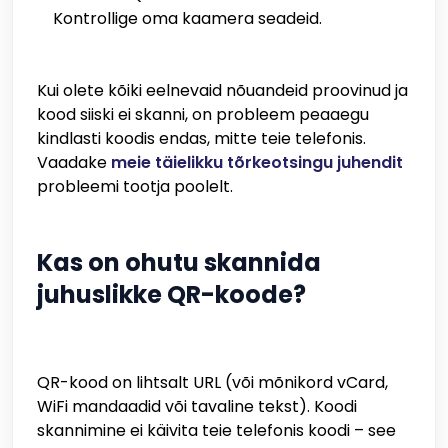
Kontrollige oma kaamera seadeid.
Kui olete kõiki eelnevaid nõuandeid proovinud ja
kood siiski ei skanni, on probleem peaaegu
kindlasti koodis endas, mitte teie telefonis.
Vaadake
meie täielikku tõrkeotsingu juhendit
probleemi tootja poolelt.
Kas on ohutu skannida
juhuslikke QR-koode?
QR-kood on lihtsalt URL (või mõnikord vCard,
WiFi mandaadid või tavaline tekst). Koodi
skannimine ei käivita teie telefonis koodi – see