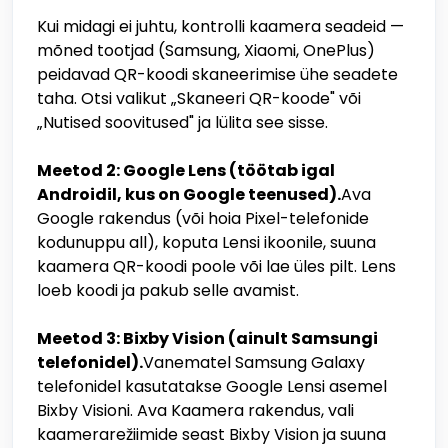
Kui midagi ei juhtu, kontrolli kaamera seadeid —
mõned tootjad (Samsung, Xiaomi, OnePlus)
peidavad QR-koodi skaneerimise ühe seadete
taha. Otsi valikut „Skaneeri QR-koode" või
„Nutised soovitused" ja lülita see sisse.
Meetod 2: Google Lens (töötab igal
Androidil, kus on Google teenused).
Ava
Google rakendus (või hoia Pixel-telefonide
kodunuppu all), koputa Lensi ikoonile, suuna
kaamera QR-koodi poole või lae üles pilt. Lens
loeb koodi ja pakub selle avamist.
Meetod 3: Bixby Vision (ainult Samsungi
telefonidel).
Vanematel Samsung Galaxy
telefonidel kasutatakse Google Lensi asemel
Bixby Visioni. Ava Kaamera rakendus, vali
kaamerarežiimide seast Bixby Vision ja suuna