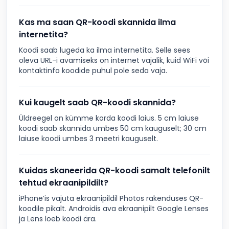
Kas ma saan QR-koodi skannida ilma
internetita?
Koodi saab lugeda ka ilma internetita. Selle sees
oleva URL-i avamiseks on internet vajalik, kuid WiFi või
kontaktinfo koodide puhul pole seda vaja.
Kui kaugelt saab QR-koodi skannida?
Üldreegel on kümme korda koodi laius. 5 cm laiuse
koodi saab skannida umbes 50 cm kauguselt; 30 cm
laiuse koodi umbes 3 meetri kauguselt.
Kuidas skaneerida QR-koodi samalt telefonilt
tehtud ekraanipildilt?
iPhone’is vajuta ekraanipildil Photos rakenduses QR-
koodile pikalt. Androidis ava ekraanipilt Google Lenses
ja Lens loeb koodi ära.