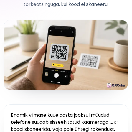
tõrkeotsinguga, kui kood ei skaneeru.
Enamik viimase kuue aasta jooksul müüdud
telefone suudab sisseehitatud kaameraga QR-
koodi skaneerida. Vaja pole ühtegi rakendust,