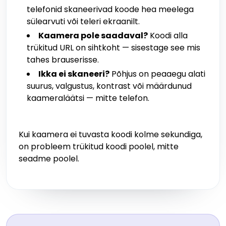
telefonid skaneerivad koode hea meelega
sülearvuti või teleri ekraanilt.
Kaamera pole saadaval?
Koodi alla
trükitud URL on sihtkoht — sisestage see mis
tahes brauserisse.
Ikka ei skaneeri?
Põhjus on peaaegu alati
suurus, valgustus, kontrast või määrdunud
kaameraläätsi — mitte telefon.
Kui kaamera ei tuvasta koodi kolme sekundiga,
on probleem trükitud koodi poolel, mitte
seadme poolel.