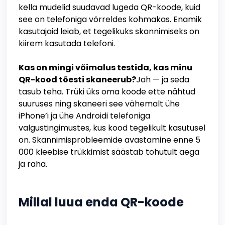
kella mudelid suudavad lugeda QR-koode, kuid
see on telefoniga võrreldes kohmakas. Enamik
kasutajaid leiab, et tegelikuks skannimiseks on
kiirem kasutada telefoni.
Kas on mingi võimalus testida, kas minu
QR-kood tõesti skaneerub?
Jah — ja seda
tasub teha. Trüki üks oma koode ette nähtud
suuruses ning skaneeri see vähemalt ühe
iPhone’i ja ühe Androidi telefoniga
valgustingimustes, kus kood tegelikult kasutusel
on. Skannimisprobleemide avastamine enne 5
000 kleebise trükkimist säästab tohutult aega
ja raha.
Millal luua enda QR-koode