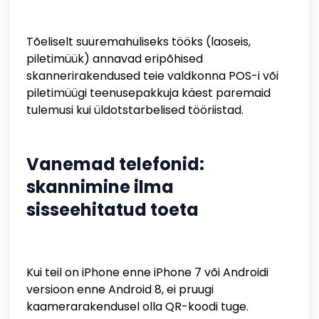
Tõeliselt suuremahuliseks tööks (laoseis,
piletimüük) annavad eripõhised
skannerirakendused teie valdkonna POS-i või
piletimüügi teenusepakkuja käest paremaid
tulemusi kui üldotstarbelised tööriistad.
Vanemad telefonid:
skannimine ilma
sisseehitatud toeta
Kui teil on iPhone enne iPhone 7 või Androidi
versioon enne Android 8, ei pruugi
kaamerarakendusel olla QR-koodi tuge.