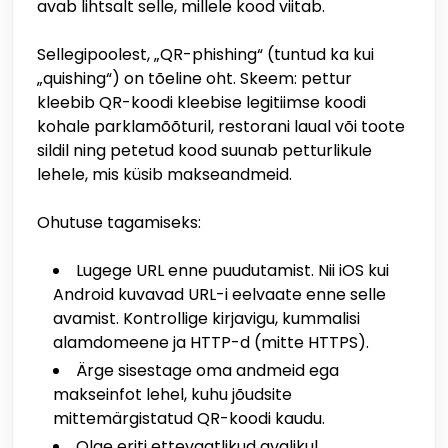
avab lihtsalt selle, millele kood viitab.
Sellegipoolest, „QR-phishing“ (tuntud ka kui
„quishing“) on tõeline oht. Skeem: pettur
kleebib QR-koodi kleebise legitiimse koodi
kohale parklamõõturil, restorani laual või toote
sildil ning petetud kood suunab petturlikule
lehele, mis küsib makseandmeid.
Ohutuse tagamiseks:
Lugege URL enne puudutamist. Nii iOS kui
Android kuvavad URL-i eelvaate enne selle
avamist. Kontrollige kirjavigu, kummalisi
alamdomeene ja HTTP-d (mitte HTTPS).
Ärge sisestage oma andmeid ega
makseinfot lehel, kuhu jõudsite
mittemärgistatud QR-koodi kaudu.
Olge eriti ettevaatlikud avalikul