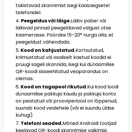
takistavad skannimist isegi kaasaegsetel
telefonidel.
Peegeldus või läige.
Läikiv paber või
läikivad pinnad peegeldavad valgust otse
kaamerasse. Pöörake 15–20° nurga alla, et
peegeldust vähendada.
Kood on kahjustatud.
Kortsutatud,
kriimustatud või osaliselt kaetud koodid ei
pruugi sageli skannida, isegi kui dünaamilise
QR-koodi sisseehitatud veaparandus on
olemas.
Kood on tagapool rikutud.
Kui kood loodi
dünaamilise pakkuja kaudu ja pakkuja konto
on peatatud või prooviperiood on lõppenud,
suunab kood vealehele (või ei suundu üldse
kuhugi).
Telefoni seaded.
Mõned Androidi tootjad
keelavad QR-koodi skannimise vaikimisi.