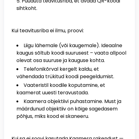
Puuduta teavitusriba, et avada QR-koodi
sihtkoht.
Kui teavitusriba ei ilmu, proovi:
Liigu lähemale (või kaugemale). Ideaalne
kaugus sõltub koodi suurusest – vaata allpool
olevat osa suuruse ja kauguse kohta.
Telefonikõrval kergelt kaldu, et
vähendada trükitud koodi peegeldumist.
Vaateristil koodile koputamine, et
kaamerat uuesti teravustada.
Kaamera objektiivi puhastamine. Must ja
määrdunud objektiiv on kõige sagedasem
põhjus, miks kood ei skaneeru.
Kui sa ei soovi kasutada Kaamera rakendust —