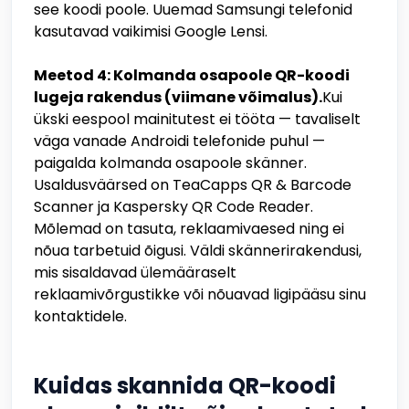
see koodi poole. Uuemad Samsungi telefonid
kasutavad vaikimisi Google Lensi.
Meetod 4: Kolmanda osapoole QR-koodi
lugeja rakendus (viimane võimalus).
Kui
ükski eespool mainitutest ei tööta — tavaliselt
väga vanade Androidi telefonide puhul —
paigalda kolmanda osapoole skänner.
Usaldusväärsed on TeaCapps QR & Barcode
Scanner ja Kaspersky QR Code Reader.
Mõlemad on tasuta, reklaamivaesed ning ei
nõua tarbetuid õigusi. Väldi skännerirakendusi,
mis sisaldavad ülemääraselt
reklaamivõrgustikke või nõuavad ligipääsu sinu
kontaktidele.
Kuidas skannida QR-koodi