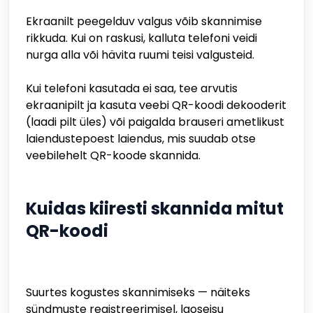
Ekraanilt peegelduv valgus võib skannimise
rikkuda. Kui on raskusi, kalluta telefoni veidi
nurga alla või hävita ruumi teisi valgusteid.
Kui telefoni kasutada ei saa, tee arvutis
ekraanipilt ja kasuta veebi QR-koodi dekooderit
(laadi pilt üles) või paigalda brauseri ametlikust
laiendustepoest laiendus, mis suudab otse
veebilehelt QR-koode skannida.
Kuidas kiiresti skannida mitut
QR-koodi
Suurtes kogustes skannimiseks — näiteks
sündmuste registreerimisel, laoseisu