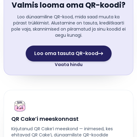
Valmis looma oma QR-koodi?
Loo dünaamiline QR-kood, mida saad muuta ka
pärast trükkimist. Alustamine on tasuta, krediitkaarti
pole vaja, skannimised on piiramatud ja sinu koodid ei
aegu kunagi.
Loo oma tasuta QR-kood
Vaata hindu
QR Cake’i meeskonnast
Kirjutanud QR Cake’i meeskond — inimesed, kes
ehitavad QR Cake’i, dünaamiliste QR-koodide