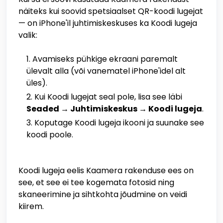
näiteks kui soovid spetsiaalset QR-koodi lugejat
— on iPhone'il juhtimiskeskuses ka Koodi lugeja
valik:
Avamiseks pühkige ekraani paremalt
ülevalt alla (või vanematel iPhone'idel alt
üles).
Kui Koodi lugejat seal pole, lisa see läbi
Seaded → Juhtimiskeskus → Koodi lugeja
.
Koputage Koodi lugeja ikooni ja suunake see
koodi poole.
Koodi lugeja eelis Kaamera rakenduse ees on
see, et see ei tee kogemata fotosid ning
skaneerimine ja sihtkohta jõudmine on veidi
kiirem.