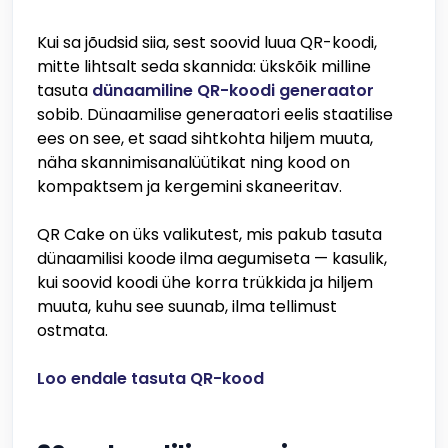
Kui sa jõudsid siia, sest soovid luua QR-koodi,
mitte lihtsalt seda skannida: ükskõik milline
tasuta
dünaamiline QR-koodi generaator
sobib. Dünaamilise generaatori eelis staatilise
ees on see, et saad sihtkohta hiljem muuta,
näha skannimisanalüütikat ning kood on
kompaktsem ja kergemini skaneeritav.
QR Cake on üks valikutest, mis pakub tasuta
dünaamilisi koode ilma aegumiseta — kasulik,
kui soovid koodi ühe korra trükkida ja hiljem
muuta, kuhu see suunab, ilma tellimust
ostmata.
Loo endale tasuta QR-kood