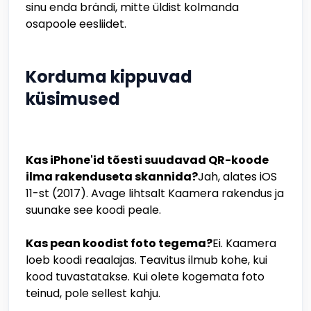
sinu enda brändi, mitte üldist kolmanda
osapoole eesliidet.
Korduma kippuvad
küsimused
Kas iPhone'id tõesti suudavad QR-koode
ilma rakenduseta skannida?
Jah, alates iOS
11-st (2017). Avage lihtsalt Kaamera rakendus ja
suunake see koodi peale.
Kas pean koodist foto tegema?
Ei. Kaamera
loeb koodi reaalajas. Teavitus ilmub kohe, kui
kood tuvastatakse. Kui olete kogemata foto
teinud, pole sellest kahju.