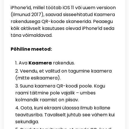
iPhone’id, millel töötab iOS 11 või uuem versioon
(ilmunud 2017), saavad sisseehitatud Kaamera
rakendusega QR-koode skaneerida. Peaaegu
kõik aktiivselt kasutuses olevad iPhone’id seda
täna võimaldavad.
Põhiline meetod:
Ava
Kaamera
rakendus.
Veendu, et valitud on tagumine kaamera
(mitte esikaamera).
Suuna kaamera QR-koodi poole. Kogu
raami täitmine pole vajalik – umbes
kolmandik raamist on piisav.
Oota, kuni ekraani ülaossa ilmub kollane
teavitusriba. Tavaliselt juhtub see vähem kui
sekundiga.