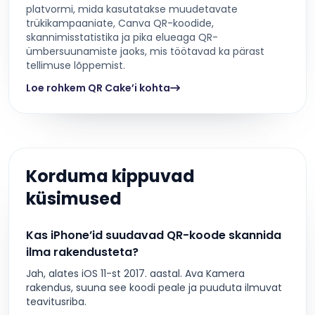
platvormi, mida kasutatakse muudetavate
trükikampaaniate, Canva QR-koodide,
skannimisstatistika ja pika elueaga QR-
ümbersuunamiste jaoks, mis töötavad ka pärast
tellimuse lõppemist.
Loe rohkem QR Cake’i kohta
Korduma kippuvad
küsimused
Kas iPhone’id suudavad QR-koode skannida
ilma rakendusteta?
Jah, alates iOS 11-st 2017. aastal. Ava Kamera
rakendus, suuna see koodi peale ja puuduta ilmuvat
teavitusriba.