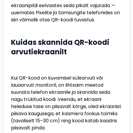
ekraanipildi eelvaates seda pikalt vajutada —
uuemates Pixelite ja Samsungite telefonides on
siin võimalik otse QR-koodi tuvastus.
Kuidas skannida QR-koodi
arvutiekraanilt
Kui QR-kood on kuvamisel sülearvuti või
lauaarvuti monitoril, on lihtsaim meetod
suunata telefon ekraanile ja skannida seda
nagu trükitud koodi. Veendu, et ekraani
heleduse tase on piisavalt kõrge, oled ekraanist
piisava kaugusega, et kaamera fookus toimiks
(tavaliselt 15–30 cm) ning kood katab kaadris
piisavalt pinda.