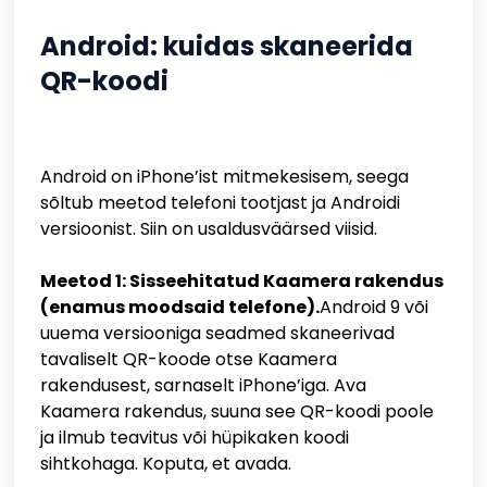
Android: kuidas skaneerida
QR-koodi
Android on iPhone’ist mitmekesisem, seega
sõltub meetod telefoni tootjast ja Androidi
versioonist. Siin on usaldusväärsed viisid.
Meetod 1: Sisseehitatud Kaamera rakendus
(enamus moodsaid telefone).
Android 9 või
uuema versiooniga seadmed skaneerivad
tavaliselt QR-koode otse Kaamera
rakendusest, sarnaselt iPhone’iga. Ava
Kaamera rakendus, suuna see QR-koodi poole
ja ilmub teavitus või hüpikaken koodi
sihtkohaga. Koputa, et avada.