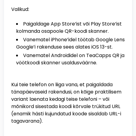
Valikud:
Paigaldage App Store’ist või Play Store’ist
kolmanda osapoole QR-koodi skanner.
Vanematel iPhone’idel töötab Google Lens
Google’i rakenduse sees alates iOS 13-st.
Vanematel Androididel on TeaCapps QR ja
vöötkoodi skanner usaldusväärne.
Kui teie telefon on liiga vana, et paigaldada
tänapäevaseid rakendusi, on kõige praktilisem
variant laenata kedagi teise telefoni – või
mõnikord sisestada koodi kõrvale trükitud URL
(enamik hästi kujundatud koode sisaldab URL-i
tagavarana).