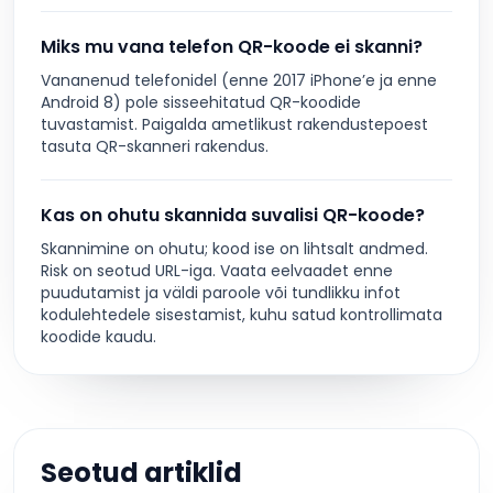
Miks mu vana telefon QR-koode ei skanni?
Vananenud telefonidel (enne 2017 iPhone’e ja enne
Android 8) pole sisseehitatud QR-koodide
tuvastamist. Paigalda ametlikust rakendustepoest
tasuta QR-skanneri rakendus.
Kas on ohutu skannida suvalisi QR-koode?
Skannimine on ohutu; kood ise on lihtsalt andmed.
Risk on seotud URL-iga. Vaata eelvaadet enne
puudutamist ja väldi paroole või tundlikku infot
kodulehtedele sisestamist, kuhu satud kontrollimata
koodide kaudu.
Seotud artiklid