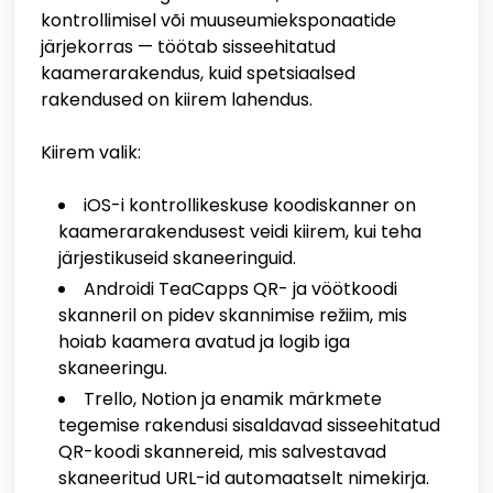
kontrollimisel või muuseumieksponaatide
järjekorras — töötab sisseehitatud
kaamerarakendus, kuid spetsiaalsed
rakendused on kiirem lahendus.
Kiirem valik:
iOS-i kontrollikeskuse koodiskanner on
kaamerarakendusest veidi kiirem, kui teha
järjestikuseid skaneeringuid.
Androidi TeaCapps QR- ja vöötkoodi
skanneril on pidev skannimise režiim, mis
hoiab kaamera avatud ja logib iga
skaneeringu.
Trello, Notion ja enamik märkmete
tegemise rakendusi sisaldavad sisseehitatud
QR-koodi skannereid, mis salvestavad
skaneeritud URL-id automaatselt nimekirja.