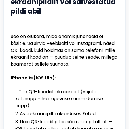
ekraanipildilt või salvestatud
pildi abil
See on olukord, mida enamik juhendeid ei
käsitle. Sa sirvid veebisaiti või Instagrami, näed
QR-koodi, kuid hoidmas on sama telefoni, mille
ekraanil kood on — puudub teine seade, millega
kaamerat sellele suunata.
iPhone'is (iOS 16+):
Tee QR-koodist ekraanipilt (vajuta
külgnupp + helitugevuse suurendamise
nupp).
Ava ekraanipilt rakenduses Fotod.
Hoia QR-koodil pildis sõrmega pikalt all —
iOS tuvastab selle ja pakub lingi otse avamist.