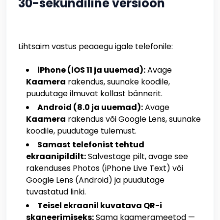
30-sekundiline versioon
Lihtsaim vastus peaaegu igale telefonile:
iPhone (iOS 11 ja uuemad):
Avage
Kaamera
rakendus, suunake koodile,
puudutage ilmuvat kollast bännerit.
Android (8.0 ja uuemad):
Avage
Kaamera
rakendus või Google Lens, suunake
koodile, puudutage tulemust.
Samast telefonist tehtud
ekraanipildilt:
Salvestage pilt, avage see
rakenduses Photos (iPhone Live Text) või
Google Lens (Android) ja puudutage
tuvastatud linki.
Teisel ekraanil kuvatava QR-i
skaneerimiseks:
Sama kaamerameetod —