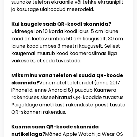
suunake telefon ekraanile või tehke ekraanipilt
ja kasutage ülaltoodud meetodeid.
Kui kaugele saab QR-koodi skannida?
Üldreegel on 10 korda koodi laius. 5 cm laiune
kood on loetav umbes 50 cm kauguselt; 30 cm
laiune kood umbes 3 meetri kauguselt. Sellest
kaugemal muutub kood kaamerasilmas liiga
väikeseks, et seda tuvastada.
Miks minu vana telefon ei suuda QR-koode
skannida?
Vanematel telefonidel (enne 2017
iPhone'id, enne Android 8) puudub Kaamera
rakenduses sisseehitatud QR-koodide tuvastus.
Paigaldage ametlikust rakenduste poest tasuta
QR-skanneri rakendus.
Kas ma saan QR-koode skannida
nutikellaga?
Mõned Apple Watchi ja Wear OS