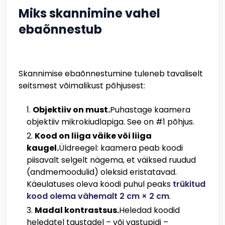
Miks skannimine vahel
ebaõnnestub
Skannimise ebaõnnestumine tuleneb tavaliselt
seitsmest võimalikust põhjusest:
Objektiiv on must.
Puhastage kaamera
objektiiv mikrokiudlapiga. See on #1 põhjus.
Kood on liiga väike või liiga
kaugel.
Üldreegel: kaamera peab koodi
piisavalt selgelt nägema, et väiksed ruudud
(andmemoodulid) oleksid eristatavad.
Käeulatuses oleva koodi puhul peaks
trükitud
kood olema vähemalt 2 cm × 2 cm
.
Madal kontrastsus.
Heledad koodid
heledatel taustadel – või vastupidi –