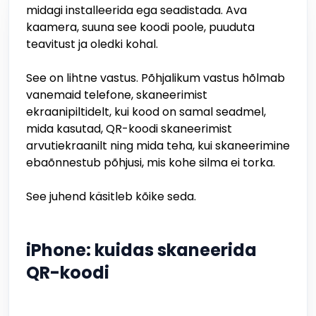
midagi installeerida ega seadistada. Ava
kaamera, suuna see koodi poole, puuduta
teavitust ja oledki kohal.
See on lihtne vastus. Põhjalikum vastus hõlmab
vanemaid telefone, skaneerimist
ekraanipiltidelt, kui kood on samal seadmel,
mida kasutad, QR-koodi skaneerimist
arvutiekraanilt ning mida teha, kui skaneerimine
ebaõnnestub põhjusi, mis kohe silma ei torka.
See juhend käsitleb kõike seda.
iPhone: kuidas skaneerida
QR-koodi