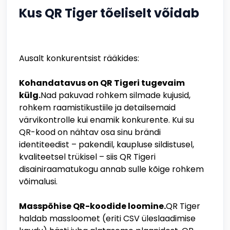
Kus QR Tiger tõeliselt võidab
Ausalt konkurentsist rääkides:
Kohandatavus on QR Tigeri tugevaim
külg.
Nad pakuvad rohkem silmade kujusid,
rohkem raamistikustiile ja detailsemaid
värvikontrolle kui enamik konkurente. Kui su
QR-kood on nähtav osa sinu brändi
identiteedist – pakendil, kaupluse sildistusel,
kvaliteetsel trükisel – siis QR Tigeri
disainiraamatukogu annab sulle kõige rohkem
võimalusi.
Masspõhise QR-koodide loomine.
QR Tiger
haldab massloomet (eriti CSV üleslaadimise