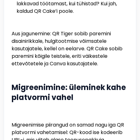
lakkavad töötamast, kui tühistad? Kui jah,
kaldud QR Cake’i poole.
Aus jagunemine: QR Tiger sobib paremini
disainirikkale, hulgitootmise võimsatele
kasutajatele, kellel on eelarve. QR Cake sobib
paremini kõigile teistele, eriti väikestele
ettevõtetele ja Canva kasutajatele.
Migreenimine: üleminek kahe
platvormi vahel
Migreenimise piirangud on samad nagu iga QR
platvormi vahetamisel: QR-kood ise kodeerib
URL-i, mis viitab algse teenusepakkuja