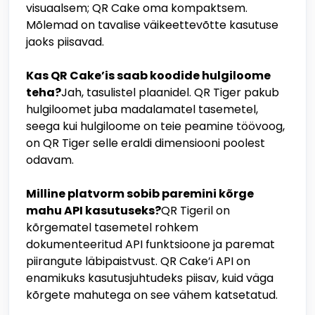
visuaalsem; QR Cake oma kompaktsem.
Mõlemad on tavalise väikeettevõtte kasutuse
jaoks piisavad.
Kas QR Cake’is saab koodide hulgiloome
teha?
Jah, tasulistel plaanidel. QR Tiger pakub
hulgiloomet juba madalamatel tasemetel,
seega kui hulgiloome on teie peamine töövoog,
on QR Tiger selle eraldi dimensiooni poolest
odavam.
Milline platvorm sobib paremini kõrge
mahu API kasutuseks?
QR Tigeril on
kõrgematel tasemetel rohkem
dokumenteeritud API funktsioone ja paremat
piirangute läbipaistvust. QR Cake’i API on
enamikuks kasutusjuhtudeks piisav, kuid väga
kõrgete mahutega on see vähem katsetatud.