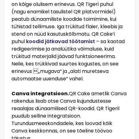
on kõige olulisem erinevus. QR Tigeri puhul
(nagu enamikel tasulistel QR platvormidel)
peatub dünaamiliste koodide toimimine, kui
tühistad tellimuse. Iga trükitud flaier, kleebis ja
stend on nüüd kasutuskõlbmatu. QR Cake’i
puhul
koodid jätkavad töötamist
– sa kaotad
redigeerimise ja analüütika võimaluse, kuid
trükitud materjalid jäävad funktsioneerima.
Neile, kes trükkivad suurtes kogustes, on see
erinevus „mugava“ ja „alati muretseva
automaatse uuenduse“ vahel.
Canva integratsioon.
QR Cake ametlik Canva
rakendus lisab otse Canva kujundustesse
reaalajas dünaamilised QR-koodid. QR Tigeril
puudub selline integratsioon.
Turundusmeeskondadele, kes loovad kõik
Canva keskkonnas, on see tõeline töövoo
täiustus.