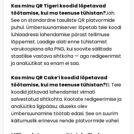
Kas minu QR Tigeri koodid lõpetavad
töötamise, kui ma teenuse tühistan?
Jah.
See on standardne tasuliste QR platvormide
puhul. Ümbersuunamiserver lõpetab teie koodi
lühiaadressi lahendamise pärast tellimuse
lõppemist. Laadige alati enne tühistamist
varukoopiana alla PNG, kui soovite säilitada
staatilise vastava sihtkoha — aga redigeerimist
ja analüütikat sa enam ei saa.
Kas minu QR Cake’i koodid lõpetavad
töötamise, kui ma teenuse tühistan?
Ei. Teie
koodid jätkavad lahendamist viimati
salvestatud sihtkohta. Kaotate redigeerimise ja
analüütika ligipääsu; aluseks olev
ümbersuunamine töötab edasi. See on suurim
käitumuslik erinevus nende platvormide vahel.