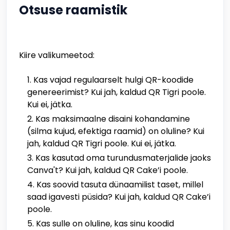
Otsuse raamistik
Kiire valikumeetod:
Kas vajad regulaarselt hulgi QR-koodide
genereerimist? Kui jah, kaldud QR Tigri poole.
Kui ei, jätka.
Kas maksimaalne disaini kohandamine
(silma kujud, efektiga raamid) on oluline? Kui
jah, kaldud QR Tigri poole. Kui ei, jätka.
Kas kasutad oma turundusmaterjalide jaoks
Canva't? Kui jah, kaldud QR Cake’i poole.
Kas soovid tasuta dünaamilist taset, millel
saad igavesti püsida? Kui jah, kaldud QR Cake’i
poole.
Kas sulle on oluline, kas sinu koodid