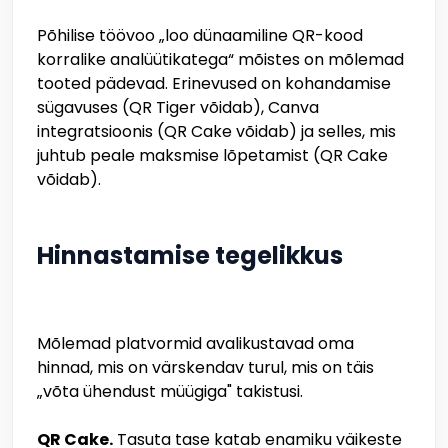
Põhilise töövoo „loo dünaamiline QR-kood
korralike analüütikatega“ mõistes on mõlemad
tooted pädevad. Erinevused on kohandamise
sügavuses (QR Tiger võidab), Canva
integratsioonis (QR Cake võidab) ja selles, mis
juhtub peale maksmise lõpetamist (QR Cake
võidab).
Hinnastamise tegelikkus
Mõlemad platvormid avalikustavad oma
hinnad, mis on värskendav turul, mis on täis
„võta ühendust müügiga" takistusi.
QR Cake.
Tasuta tase katab enamiku väikeste