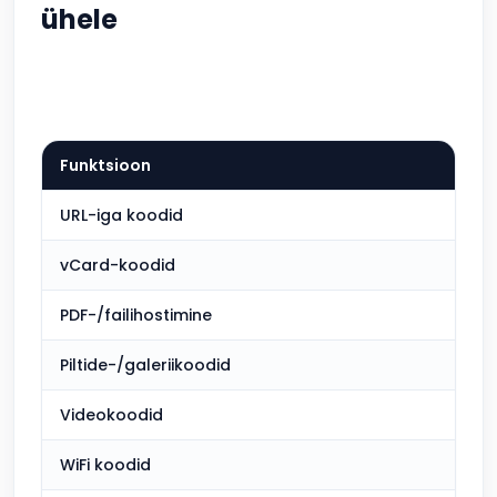
ühele
Funktsioon
QR
URL-iga koodid
Kaa
vCard-koodid
Kaa
PDF-/failihostimine
Kaa
Piltide-/galeriikoodid
Kaa
Videokoodid
Kaa
WiFi koodid
Kaa