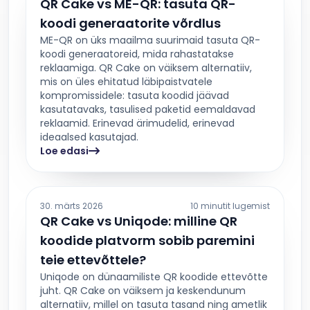
QR Cake vs ME-QR: tasuta QR-
koodi generaatorite võrdlus
ME-QR on üks maailma suurimaid tasuta QR-
koodi generaatoreid, mida rahastatakse
reklaamiga. QR Cake on väiksem alternatiiv,
mis on üles ehitatud läbipaistvatele
kompromissidele: tasuta koodid jäävad
kasutatavaks, tasulised paketid eemaldavad
reklaamid. Erinevad ärimudelid, erinevad
ideaalsed kasutajad.
Loe edasi
30. märts 2026
10 minutit lugemist
QR Cake vs Uniqode: milline QR
koodide platvorm sobib paremini
teie ettevõttele?
Uniqode on dünaamiliste QR koodide ettevõtte
juht. QR Cake on väiksem ja keskendunum
alternatiiv, millel on tasuta tasand ning ametlik