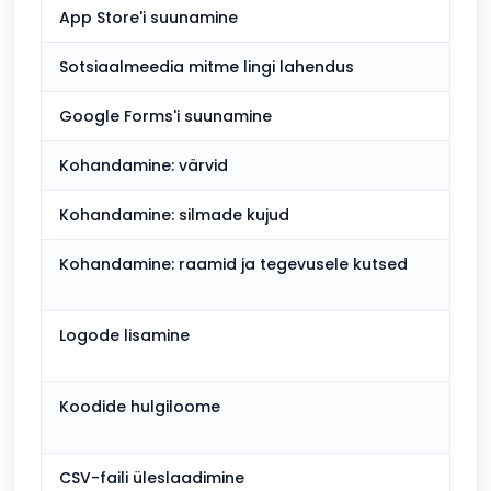
App Store'i suunamine
Kaa
Sotsiaalmeedia mitme lingi lahendus
Kaa
Google Forms'i suunamine
Kaa
Kohandamine: värvid
Kaa
Kohandamine: silmade kujud
Põh
Kohandamine: raamid ja tegevusele kutsed
Kaa
arv
Logode lisamine
Kaa
arv
Koodide hulgiloome
Tas
CSV-faili üleslaadimine
Tas