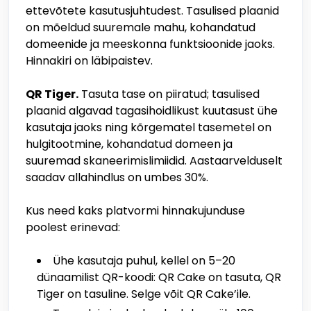
ettevõtete kasutusjuhtudest. Tasulised plaanid
on mõeldud suuremale mahu, kohandatud
domeenide ja meeskonna funktsioonide jaoks.
Hinnakiri on läbipaistev.
QR Tiger.
Tasuta tase on piiratud; tasulised
plaanid algavad tagasihoidlikust kuutasust ühe
kasutaja jaoks ning kõrgematel tasemetel on
hulgitootmine, kohandatud domeen ja
suuremad skaneerimislimiidid. Aastaarvelduselt
saadav allahindlus on umbes 30%.
Kus need kaks platvormi hinnakujunduse
poolest erinevad:
Ühe kasutaja puhul, kellel on 5–20
dünaamilist QR-koodi: QR Cake on tasuta, QR
Tiger on tasuline. Selge võit QR Cake’ile.