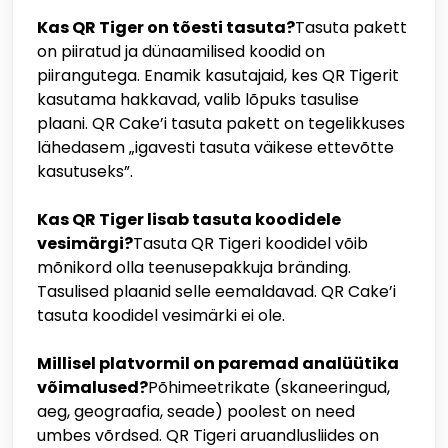
Kas QR Tiger on tõesti tasuta?
Tasuta pakett
on piiratud ja dünaamilised koodid on
piirangutega. Enamik kasutajaid, kes QR Tigerit
kasutama hakkavad, valib lõpuks tasulise
plaani. QR Cake’i tasuta pakett on tegelikkuses
lähedasem „igavesti tasuta väikese ettevõtte
kasutuseks”.
Kas QR Tiger lisab tasuta koodidele
vesimärgi?
Tasuta QR Tigeri koodidel võib
mõnikord olla teenusepakkuja bränding.
Tasulised plaanid selle eemaldavad. QR Cake’i
tasuta koodidel vesimärki ei ole.
Millisel platvormil on paremad analüütika
võimalused?
Põhimeetrikate (skaneeringud,
aeg, geograafia, seade) poolest on need
umbes võrdsed. QR Tigeri aruandlusliides on