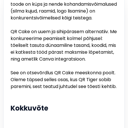
toode on küps ja nende kohandamisvõimalused
(silma kujud, raamid, logo lisamine) on
konkurentsivõimelised kõigi teistega.
QR Cake on uuem ja sihipärasem alternatiiv. Me
konkureerime peamiselt kolmel põhjusel:
tõeliselt tasuta dünaamiline tasand, koodid, mis
ei katkesta tööd pärast maksmise lõpetamist,
ning ametlik Canva integratsioon.
See on otsevõrdlus QR Cake meeskonna poolt.
Oleme täpsed selles osas, kus QR Tiger sobib
paremini, sest teatud juhtudel see tõesti kehtib.
Kokkuvõte