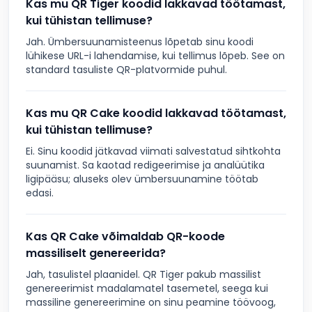
Kas mu QR Tiger koodid lakkavad töötamast,
kui tühistan tellimuse?
Jah. Ümbersuunamisteenus lõpetab sinu koodi
lühikese URL-i lahendamise, kui tellimus lõpeb. See on
standard tasuliste QR-platvormide puhul.
Kas mu QR Cake koodid lakkavad töötamast,
kui tühistan tellimuse?
Ei. Sinu koodid jätkavad viimati salvestatud sihtkohta
suunamist. Sa kaotad redigeerimise ja analüütika
ligipääsu; aluseks olev ümbersuunamine töötab
edasi.
Kas QR Cake võimaldab QR-koode
massiliselt genereerida?
Jah, tasulistel plaanidel. QR Tiger pakub massilist
genereerimist madalamatel tasemetel, seega kui
massiline genereerimine on sinu peamine töövoog,