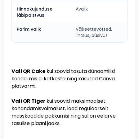
Hinnakujunduse
Avalik
Ava
läbipaistvus
Parim valik
Väikeettevõtted,
Ke
lihtsus, püsivus
or
Vali QR Cake
kui soovid tasuta dünaamilisi
koode, mis ei katkesta ning kasutad Canva
platvormi.
Vali QR Tiger
kui soovid maksimaalset
kohandamisvõimalust, lood regulaarselt
masskoodide pakkumisi ning sul on eelarve
tasulise plaani jaoks.