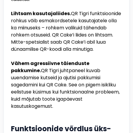
Lihtsam kasutajaliides.
QR Tigri funktsioonide
rohkus võib esmakordsetele kasutajatele olla
ka miinuseks – rohkem valikuid tähendab
rohkem otsuseid. QR Cake’i liides on lihtsam.
Mitte-spetsialist saab QR Cake’i abil luua
dünaamilise QR-koodi alla minutiga.
Vähem agressiivne täienduste
pakkumine.
QR Tigri juhtpaneel kuvab
uuendamise kutseid ja ajutisi pakkumisi
sagedamini kui QR Cake. See on pigem isikliku
eelistuse küsimus kui funktsionaalne probleem,
kuid mõjutab toote igapäevast
kasutuskogemust.
Funktsioonide võrdlus üks-