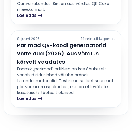
Canva rakendus. Siin on aus võrdlus QR Cake
meeskonnalt.
Loe edasi
8. juuni 2026
14 minutit lugemist
Parimad QR-koodi generaatorid
võrreldud (2026): Aus võrdlus
kõrvalt vaadates
Enamik „parimad“ artikleid on kas õhukeselt
varjatud siduslehed või ühe brändi
turundusmaterjalid. Testisime seitset suurimat
platvormi eri aspektidest, mis on ettevõtete
kasutuseks tõeliselt olulised.
Loe edasi