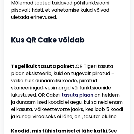
Mõlemad tooted täidavad põhifunktsiooni
piisavalt hästi, et vahetamise kulud võivad
ületada erinevused.
Kus QR Cake võidab
Tegelikult tasuta pakett.
QR Tigeri tasuta
plaan eksisteerib, kuid on tugevalt piiratud –
väike hulk dünaamilisi koode, piiratud
skaneeringud, vesimärgid või funktsioonide
lukustused. QR Cake’i
tasuta plaan
on heldem
ja dünaamilised koodid ei aegu, kui sa neid enam
ei kasuta. Väikeettevõtte jaoks, kes loob 5 koodi
ja kunagi viraalseks ei lähe, on „tasuta“ oluline.
Koodid, mis tühistamisel ei lähe katki.
See