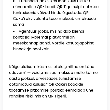
Turundaja jaoks, kes loob kuus üle 100
dünaamilise QR-koodi: QR Tigri hulgitootmise
funktsioonid võivad hinda õigustada. QR
Cake’i ekvivalente tase maksab umbkaudu
sama.
Agentuuri jaoks, mis haldab kliendi
kontosid: Mõlemal platvormil on
meeskonnaplaanid. Võrdle kasutajapõhist
hinnakirja hoolikalt.
Kõige olulisem küsimus ei ole „milline on täna
odavam" — vaid „mis see maksab mulle kolme
aasta jooksul, arvestades tühistamise
ootamatuid kulusid.“ QR Cake’i koodide
töötamise jätkamise poliitika eemaldab ühe
rahalise riski, mis on QR Tigeril.