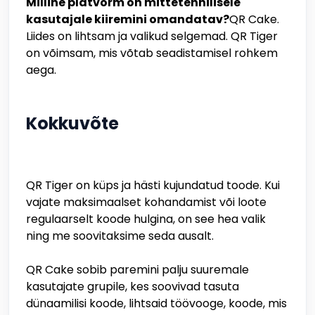
Milline platvorm on mittetehnilisele
kasutajale kiiremini omandatav?
QR Cake.
Liides on lihtsam ja valikud selgemad. QR Tiger
on võimsam, mis võtab seadistamisel rohkem
aega.
Kokkuvõte
QR Tiger on küps ja hästi kujundatud toode. Kui
vajate maksimaalset kohandamist või loote
regulaarselt koode hulgina, on see hea valik
ning me soovitaksime seda ausalt.
QR Cake sobib paremini palju suuremale
kasutajate grupile, kes soovivad tasuta
dünaamilisi koode, lihtsaid töövooge, koode, mis