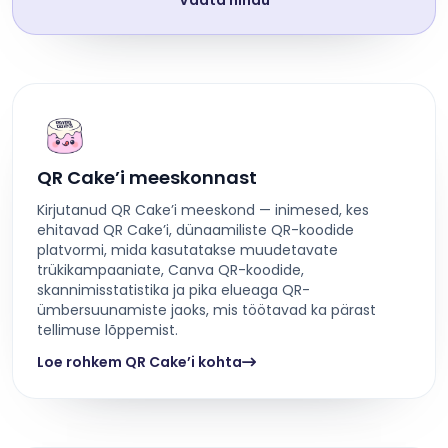
Vaata hindu
QR Cake’i meeskonnast
Kirjutanud QR Cake’i meeskond — inimesed, kes
ehitavad QR Cake’i, dünaamiliste QR-koodide
platvormi, mida kasutatakse muudetavate
trükikampaaniate, Canva QR-koodide,
skannimisstatistika ja pika elueaga QR-
ümbersuunamiste jaoks, mis töötavad ka pärast
tellimuse lõppemist.
Loe rohkem QR Cake’i kohta