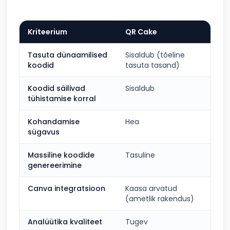
Kriteerium
QR Cake
QR
Tasuta dünaamilised
Sisaldub (tõeline
Pii
koodid
tasuta tasand)
Koodid säilivad
Sisaldub
Ei 
tühistamise korral
Kohandamise
Hea
Su
sügavus
Massiline koodide
Tasuline
Ka
genereerimine
Canva integratsioon
Kaasa arvatud
Pu
(ametlik rakendus)
Analüütika kvaliteet
Tugev
Tu