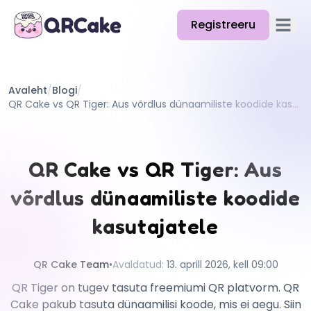
Registreeru
Ava p
Funktsioonid
Avaleht
/
Blogi
/
Hinnakiri
QR Cake vs QR Tiger: Aus võrdlus dünaamiliste koodide kasutajatele
Blogi
Dokumentatsioon
QR Cake vs QR Tiger: Aus
Abi
võrdlus dünaamiliste koodide
API
kasutajatele
QR Cake Team
•
Avaldatud
:
13. aprill 2026, kell 09:00
QR Tiger on tugev tasuta freemiumi QR platvorm. QR
Cake pakub tasuta dünaamilisi koode, mis ei aegu. Siin