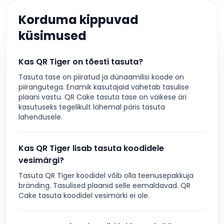
Korduma kippuvad
küsimused
Kas QR Tiger on tõesti tasuta?
Tasuta tase on piiratud ja dünaamilisi koode on
piirangutega. Enamik kasutajaid vahetab tasulise
plaani vastu. QR Cake tasuta tase on väikese äri
kasutuseks tegelikult lähemal päris tasuta
lahendusele.
Kas QR Tiger lisab tasuta koodidele
vesimärgi?
Tasuta QR Tiger koodidel võib olla teenusepakkuja
bränding. Tasulised plaanid selle eemaldavad. QR
Cake tasuta koodidel vesimärki ei ole.