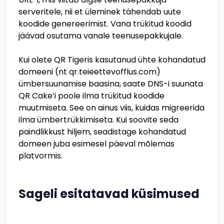
serveritele, nii et üleminek tähendab uute
koodide genereerimist. Vana trükitud koodid
jäävad osutama vanale teenusepakkujale.
Kui olete QR Tigeris kasutanud ühte kohandatud
domeeni (nt qr.teieettevofflus.com)
ümbersuunamise baasina, saate DNS-i suunata
QR Cake’i poole ilma trükitud koodide
muutmiseta. See on ainus viis, kuidas migreerida
ilma ümbertrükkimiseta. Kui soovite seda
paindlikkust hiljem, seadistage kohandatud
domeen juba esimesel päeval mõlemas
platvormis.
Sageli esitatavad küsimused