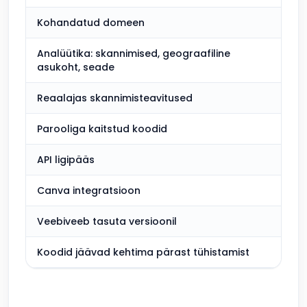
Kohandatud domeen
Tas
Analüütika: skannimised, geograafiline
Kaa
asukoht, seade
arv
Reaalajas skannimisteavitused
Tas
Parooliga kaitstud koodid
Tas
API ligipääs
Sis
Canva integratsioon
Sis
Veebiveeb tasuta versioonil
Ei s
Koodid jäävad kehtima pärast tühistamist
Sis