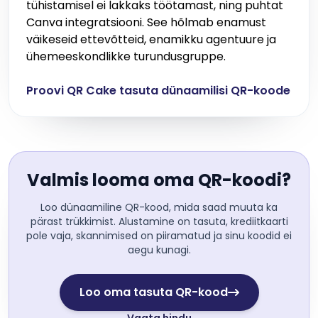
tühistamisel ei lakkaks töötamast, ning puhtat
Canva integratsiooni. See hõlmab enamust
väikeseid ettevõtteid, enamikku agentuure ja
ühemeeskondlikke turundusgruppe.
Proovi QR Cake tasuta dünaamilisi QR-koode
Valmis looma oma QR-koodi?
Loo dünaamiline QR-kood, mida saad muuta ka
pärast trükkimist. Alustamine on tasuta, krediitkaarti
pole vaja, skannimised on piiramatud ja sinu koodid ei
aegu kunagi.
Loo oma tasuta QR-kood