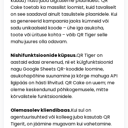
kaudu) hästi juba algtaseme plaanidest. QR
Cake toetab ka massilist loomist, kuid tavaliselt
on see saadaval ainult tasulistele plaanidele. Kui
sa genereerid kampaania jaoks kümneid või
sadu unikaalseid koode – ühe iga asukoha,
toote või ürituse kohta – võib QR Tiger selle
mahu juures olla odavam.
Nishifunktsioonide küpsus.
QR Tiger on
aastaid edasi arenenud, nii et külgfunktsioonid
nagu Google Sheets QR-koodide loomine,
asukohapõhine suunamine ja kõrge mahuga API
ligipääs on hästi lihvitud. QR Cake on uuem; me
oleme keskendunud põhikogemusele, mitte
kõrvalistele funktsioonidele.
Olemasolev kliendibaas.
Kui sul on
agentuurisuhted või kolleeg juba kasutab QR
Tigerit, on jäämine mugavam kui vahetamine.