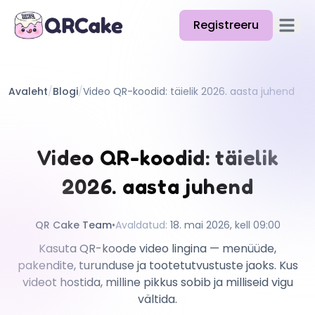
Registreeru
Ava p
Funktsioonid
Avaleht
/
Blogi
/
Video QR-koodid: täielik 2026. aasta juhend
Hinnakiri
Blogi
Video QR-koodid: täielik
Dokumentatsioon
2026. aasta juhend
Abi
API
QR Cake Team
•
Avaldatud
:
18. mai 2026, kell 09:00
Kasuta QR-koode video lingina — menüüde,
pakendite, turunduse ja tootetutvustuste jaoks. Kus
videot hostida, milline pikkus sobib ja milliseid vigu
vältida.