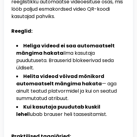
reeglistikku automaatse videoesituse osas, mis
lööb paljud esmakordsed video QR-koodi
kasutajad pahviks.
Reeglid:
Heliga videod ei saa automaatselt
mängima hakata
ilma kasutaja
puudutuseta. Brauserid blokeerivad seda
üldiselt.
Helita videod võivad mõnikord
automaatselt mängima hakata
— aga
ainult teatud platvormidel ja kui on seatud
summutatud atribuut.
Kui kasutaja puudutab kuskil
lehel
lubab brauser heli taasesitamist.
Praktilised tagajärjed: