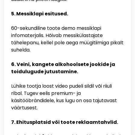
5. Messiklapi esitused.
60-sekundiline toote demo messiklapi
infomaterjalis. Hõivab messikülastajate
tähelepanu, kellel pole aega müügitiimiga pikalt
suhelda.
6. Veini, kangete alkohoolsete jookide ja
toidulugude jutustamine.
Lühike tootja loost video pudeli sildil või riiuli
ribal. Tugev eelis premium- ja
käsitööbrändidele, kus lugu on osa tajutavast
väärtusest.
7. Ehitusplatsid või toote reklaamtahvlid.