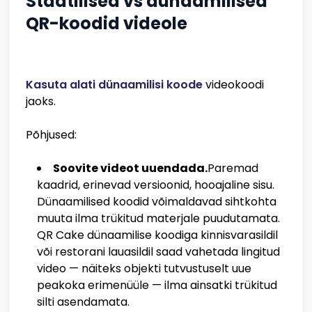
Staatilised vs dünaamilised
QR-koodid videole
Kasuta alati dünaamilisi koode
videokoodi
jaoks.
Põhjused:
Soovite videot uuendada.
Paremad
kaadrid, erinevad versioonid, hooajaline sisu.
Dünaamilised koodid võimaldavad sihtkohta
muuta ilma trükitud materjale puudutamata.
QR Cake dünaamilise koodiga kinnisvarasildil
või restorani lauasildil saad vahetada lingitud
video — näiteks objekti tutvustuselt uue
peakoka erimenüüle — ilma ainsatki trükitud
silti asendamata.