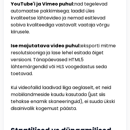
YouTube'i ja Vimeo puhul:
nad tegelevad
automaatse pakkimisega; laadid üles
kvaliteetse lähtevideo ja nemad esitlevad
sobiva kvaliteediga vastavalt vaataja võrgu
kiirusele.
Ise majutatava video puhul:
eksporti mitme
resolutsiooniga ja lase lehel esitada õiget
versiooni. Tänapäevased HTML5
lähtemärgendid või HLS voogedastus seda
toetavad.
Kui videofailid laadivad liiga aeglaselt, et neid
mobiilandmeside kaudu kasutada (just siis
tehakse enamik skaneeringuid), ei suuda ükski
disainivalik kogemust päästa.