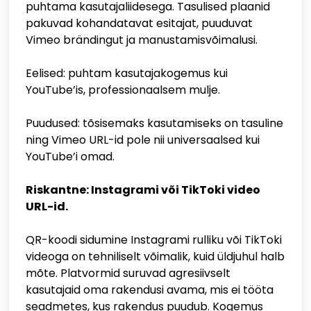
puhtama kasutajaliidesega. Tasulised plaanid
pakuvad kohandatavat esitajat, puuduvat
Vimeo brändingut ja manustamisvõimalusi.
Eelised: puhtam kasutajakogemus kui
YouTube’is, professionaalsem mulje.
Puudused: tõsisemaks kasutamiseks on tasuline
ning Vimeo URL-id pole nii universaalsed kui
YouTube’i omad.
Riskantne: Instagrami või TikToki video
URL-id.
QR-koodi sidumine Instagrami rulliku või TikToki
videoga on tehniliselt võimalik, kuid üldjuhul halb
mõte. Platvormid suruvad agresiivselt
kasutajaid oma rakendusi avama, mis ei tööta
seadmetes, kus rakendus puudub. Kogemus