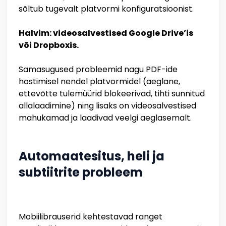
sõltub tugevalt platvormi konfiguratsioonist.
Halvim: videosalvestised Google Drive’is
või Dropboxis.
Samasugused probleemid nagu PDF-ide
hostimisel nendel platvormidel (aeglane,
ettevõtte tulemüürid blokeerivad, tihti sunnitud
allalaadimine) ning lisaks on videosalvestised
mahukamad ja laadivad veelgi aeglasemalt.
Automaatesitus, heli ja
subtiitrite probleem
Mobiilibrauserid kehtestavad ranget