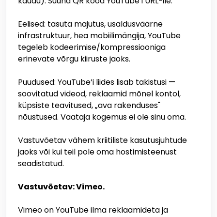
kaudu). Suuna QR kood YouTube’i URL-ile.
Eelised: tasuta majutus, usaldusväärne
infrastruktuur, hea mobiilimängija, YouTube
tegeleb kodeerimise/kompressiooniga
erinevate võrgu kiiruste jaoks.
Puudused: YouTube’i liides lisab takistusi —
soovitatud videod, reklaamid mõnel kontol,
küpsiste teavitused, „ava rakenduses"
nõustused. Vaataja kogemus ei ole sinu oma.
Vastuvõetav vähem kriitiliste kasutusjuhtude
jaoks või kui teil pole oma hostimisteenust
seadistatud.
Vastuvõetav: Vimeo.
Vimeo on YouTube ilma reklaamideta ja