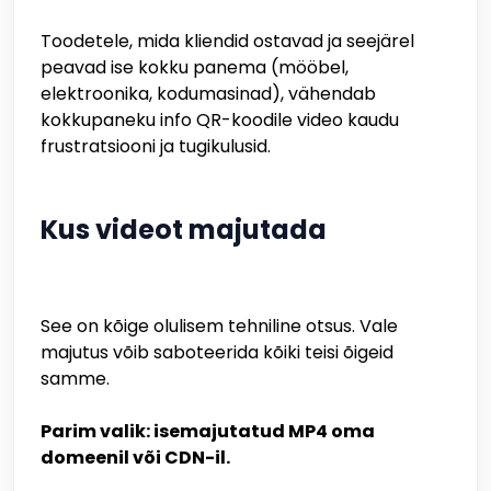
Toodetele, mida kliendid ostavad ja seejärel
peavad ise kokku panema (mööbel,
elektroonika, kodumasinad), vähendab
kokkupaneku info QR-koodile video kaudu
frustratsiooni ja tugikulusid.
Kus videot majutada
See on kõige olulisem tehniline otsus. Vale
majutus võib saboteerida kõiki teisi õigeid
samme.
Parim valik: isemajutatud MP4 oma
domeenil või CDN-il.