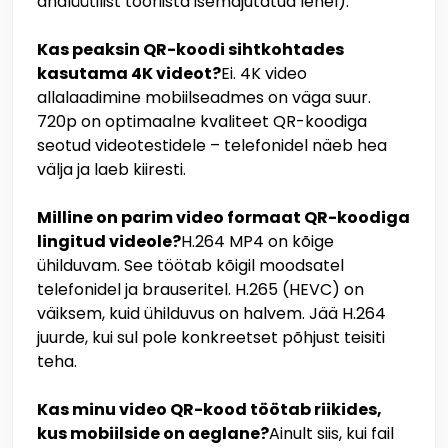
analüütilist tööriista isemajutatud lehel).
Kas peaksin QR-koodi sihtkohtades
kasutama 4K videot?
Ei. 4K video
allalaadimine mobiilseadmes on väga suur.
720p on optimaalne kvaliteet QR-koodiga
seotud videotestidele – telefonidel näeb hea
välja ja laeb kiiresti.
Milline on parim video formaat QR-koodiga
lingitud videole?
H.264 MP4 on kõige
ühilduvam. See töötab kõigil moodsatel
telefonidel ja brauseritel. H.265 (HEVC) on
väiksem, kuid ühilduvus on halvem. Jää H.264
juurde, kui sul pole konkreetset põhjust teisiti
teha.
Kas minu video QR-kood töötab riikides,
kus mobiilside on aeglane?
Ainult siis, kui fail