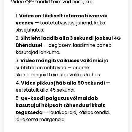
Video QR-koodid toimivad hästi, kui:
Video on tõeliselt informatiivne või
veenev
— tootetutvustus, juhend, koka
sissejuhatus.
Sihtleht laadib alla 3 sekundi jooksul 4G
ühendusel
— aeglasem laadimine paneb
kasutajad lahkuma.
Video mängib vaikuses vaikimisi
ja
subtiitrid on nähtavad — enamik
skaneeringuid toimub avalikus kohas.
Video pikkus jääb alla 90 sekundi
—
eelistatult alla 45 sekundi.
QR-koodi paigutus võimaldab
kasutajal hõlpsalt tähendusrikkalt
tegutseda
— lauakaardid, käsipakendid,
järjekorra märgendid.