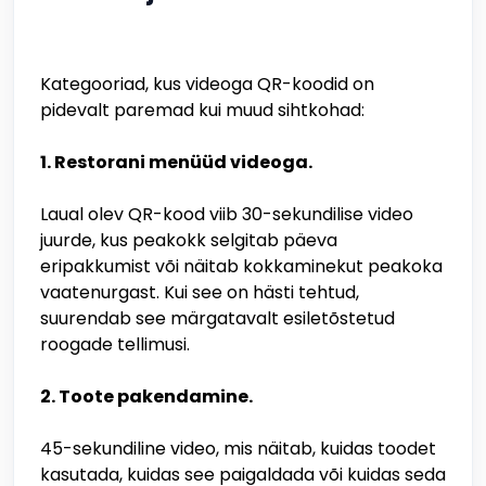
Kategooriad, kus videoga QR-koodid on
pidevalt paremad kui muud sihtkohad:
1. Restorani menüüd videoga.
Laual olev QR-kood viib 30-sekundilise video
juurde, kus peakokk selgitab päeva
eripakkumist või näitab kokkaminekut peakoka
vaatenurgast. Kui see on hästi tehtud,
suurendab see märgatavalt esiletõstetud
roogade tellimusi.
2. Toote pakendamine.
45-sekundiline video, mis näitab, kuidas toodet
kasutada, kuidas see paigaldada või kuidas seda