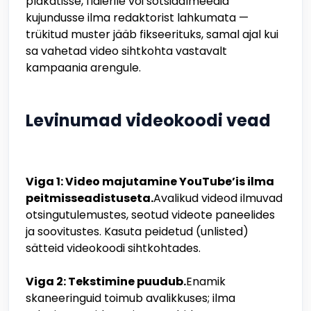
plakatisse, flaierile või sotsiaalmeedia
kujundusse ilma redaktorist lahkumata —
trükitud muster jääb fikseerituks, samal ajal kui
sa vahetad video sihtkohta vastavalt
kampaania arengule.
Levinumad videokoodi vead
Viga 1: Video majutamine YouTube’is ilma
peitmisseadistuseta.
Avalikud videod ilmuvad
otsingutulemustes, seotud videote paneelides
ja soovitustes. Kasuta peidetud (unlisted)
sätteid videokoodi sihtkohtades.
Viga 2: Tekstimine puudub.
Enamik
skaneeringuid toimub avalikkuses; ilma