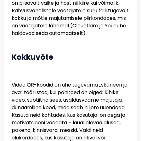
on piisavalt väike ja host nii kiire kui võimalik.
Rahvusvahelistele vaatajatele suru faili tugevalt
kokku ja mõtle majutamisele piirkondades, mis
on vaatajatele lähemal (Cloudflare ja YouTube
haldavad seda automaatselt).
Kokkuvõte
Video QR-koodid on ühe tugevama „skaneeri ja
ava“ tööriistad, kui põhitõed on õiged: lühike
video, subtiitrid sees, usaldusväärne majutaja,
dünaamiline kood, mida saab hiljem uuendada.
Kasuta neid kohtades, kus kasutajal on aega ja
motivatsiooni vaadata – laual olevad alused,
pakend, kinnisvara, messid. Väldi neid
olukordades, kus kasutaja on liikvel või