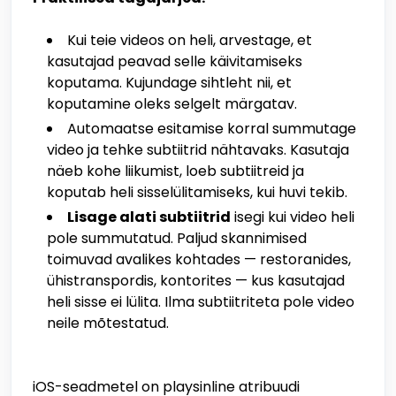
Kui teie videos on heli, arvestage, et
kasutajad peavad selle käivitamiseks
koputama. Kujundage sihtleht nii, et
koputamine oleks selgelt märgatav.
Automaatse esitamise korral summutage
video ja tehke subtiitrid nähtavaks. Kasutaja
näeb kohe liikumist, loeb subtiitreid ja
koputab heli sisselülitamiseks, kui huvi tekib.
Lisage alati subtiitrid
isegi kui video heli
pole summutatud. Paljud skannimised
toimuvad avalikes kohtades — restoranides,
ühistranspordis, kontorites — kus kasutajad
heli sisse ei lülita. Ilma subtiitriteta pole video
neile mõtestatud.
iOS-seadmetel on playsinline atribuudi