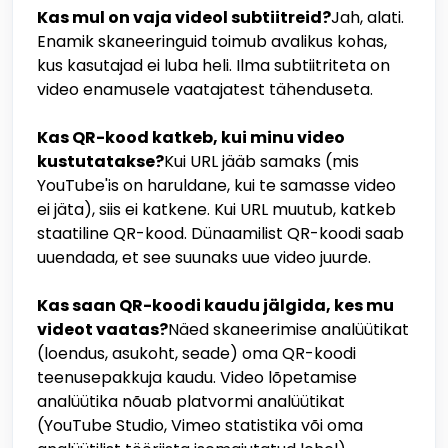
Kas mul on vaja videol subtiitreid?
Jah, alati.
Enamik skaneeringuid toimub avalikus kohas,
kus kasutajad ei luba heli. Ilma subtiitriteta on
video enamusele vaatajatest tähenduseta.
Kas QR-kood katkeb, kui minu video
kustutatakse?
Kui URL jääb samaks (mis
YouTube'is on haruldane, kui te samasse video
ei jäta), siis ei katkene. Kui URL muutub, katkeb
staatiline QR-kood. Dünaamilist QR-koodi saab
uuendada, et see suunaks uue video juurde.
Kas saan QR-koodi kaudu jälgida, kes mu
videot vaatas?
Näed skaneerimise analüütikat
(loendus, asukoht, seade) oma QR-koodi
teenusepakkuja kaudu. Video lõpetamise
analüütika nõuab platvormi analüütikat
(YouTube Studio, Vimeo statistika või oma