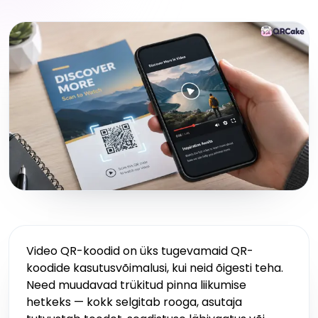
Video QR-koodid on üks tugevamaid QR-
koodide kasutusvõimalusi, kui neid õigesti teha.
Need muudavad trükitud pinna liikumise
hetkeks — kokk selgitab rooga, asutaja