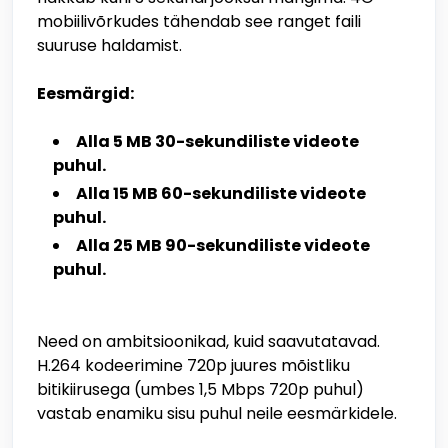
mobiilivõrkudes tähendab see ranget faili
suuruse haldamist.
Eesmärgid:
Alla 5 MB 30-sekundiliste videote
puhul.
Alla 15 MB 60-sekundiliste videote
puhul.
Alla 25 MB 90-sekundiliste videote
puhul.
Need on ambitsioonikad, kuid saavutatavad.
H.264 kodeerimine 720p juures mõistliku
bitikiirusega (umbes 1,5 Mbps 720p puhul)
vastab enamiku sisu puhul neile eesmärkidele.