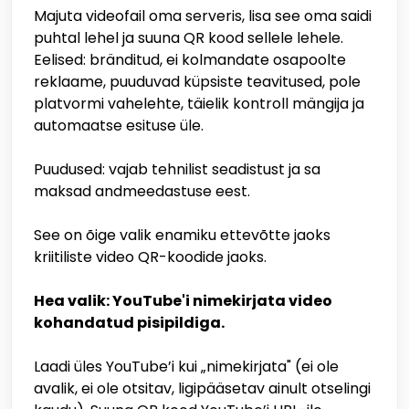
Majuta videofail oma serveris, lisa see oma saidi
puhtal lehel ja suuna QR kood sellele lehele.
Eelised: bränditud, ei kolmandate osapoolte
reklaame, puuduvad küpsiste teavitused, pole
platvormi vahelehte, täielik kontroll mängija ja
automaatse esituse üle.
Puudused: vajab tehnilist seadistust ja sa
maksad andmeedastuse eest.
See on õige valik enamiku ettevõtte jaoks
kriitiliste video QR-koodide jaoks.
Hea valik: YouTube'i nimekirjata video
kohandatud pisipildiga.
Laadi üles YouTube’i kui „nimekirjata" (ei ole
avalik, ei ole otsitav, ligipääsetav ainult otselingi