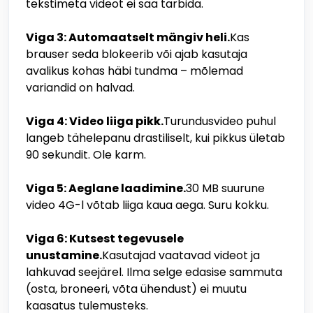
tekstimeta videot ei saa tarbida.
Viga 3: Automaatselt mängiv heli.
Kas
brauser seda blokeerib või ajab kasutaja
avalikus kohas häbi tundma – mõlemad
variandid on halvad.
Viga 4: Video liiga pikk.
Turundusvideo puhul
langeb tähelepanu drastiliselt, kui pikkus ületab
90 sekundit. Ole karm.
Viga 5: Aeglane laadimine.
30 MB suurune
video 4G-l võtab liiga kaua aega. Suru kokku.
Viga 6: Kutsest tegevusele
unustamine.
Kasutajad vaatavad videot ja
lahkuvad seejärel. Ilma selge edasise sammuta
(osta, broneeri, võta ühendust) ei muutu
kaasatus tulemusteks.