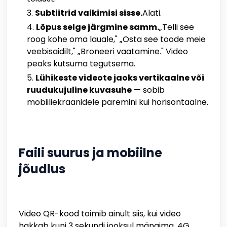
Subtiitrid vaikimisi sisse.
Alati.
Lõpus selge järgmine samm.
„Telli see
roog kohe oma lauale," „Osta see toode meie
veebisaidilt," „Broneeri vaatamine." Video
peaks kutsuma tegutsema.
Lühikeste videote jaoks vertikaalne või
ruudukujuline kuvasuhe
— sobib
mobiiliekraanidele paremini kui horisontaalne.
Faili suurus ja mobiilne
jõudlus
Video QR-kood toimib ainult siis, kui video
hakkab kuni 3 sekundi jooksul mängima. 4G