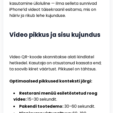
kasutamine ülioluline — ilma selleta sunnivad
iPhone’id videot täisekraanil esitama, mis on
häiriv ja rikub lehe kujunduse.
Video pikkus ja sisu kujundus
Video QR-koode skannitakse alati kindlatel
hetkedel. Kasutaja on otsustanud kaasata end;
ta soovib kiiret väärtust. Pikkusel on tähtsus.
Optimaalsed pikkused konteksti järgi:
Restorani menüü esiletõstetud roog
video:
15–30 sekundit.
Pakendi tootedemo:
30–60 sekundit.