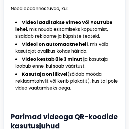
Need ebaõnnestuvad, kui:
Video laaditakse Vimeo või YouTube
lehel
, mis nõuab esitamiseks koputamist,
sisaldab reklaame ja küpsiste teateid.
Videol on automaatne heli
, mis võib
kasutajat avalikus kohas häirida.
Video kestab üle 3 minuti
ja kasutaja
loobub enne, kui saab väärtust.
Kasutaja on liikvel
(sõidab mööda
reklaamtahvlit või kerib plakatit), kus tal pole
video vaatamiseks aega.
Parimad videoga QR-koodide
kasutusjuhud