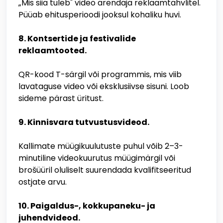
„Mis siia tuleb" video arendaja reklaamtahvlitel.
Püüab ehitusperioodi jooksul kohaliku huvi.
8. Kontsertide ja festivalide
reklaamtooted.
QR-kood T-särgil või programmis, mis viib
lavataguse video või eksklusiivse sisuni. Loob
sideme pärast üritust.
9. Kinnisvara tutvustusvideod.
Kallimate müügikuulutuste puhul võib 2–3-
minutiline videokuurutus müügimärgil või
brošüüril oluliselt suurendada kvalifitseeritud
ostjate arvu.
10. Paigaldus-, kokkupaneku- ja
juhendvideod.