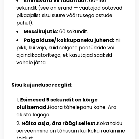
Kinnisvara virtuaaltuur:
60–180
sekundit (see on erand — vaatajad ootavad
pikaajalist sisu suure väärtusega ostude
puhul).
Messikujutis:
60 sekundit.
Paigalduse/ kokkupaneku juhend:
nii
pikk, kui vaja, kuid selgete peatükkide või
ajaindikaatoritega, et kasutajad saaksid
vahele jätta.
Sisu kujunduse reeglid:
Esimesed 5 sekundit on kõige
olulisemad.
Haara tähelepanu kohe. Ära
alusta logoga.
Näita asja, ära räägi sellest.
Koka toidu
serveerimine on tõhusam kui koka rääkimine
toidust.