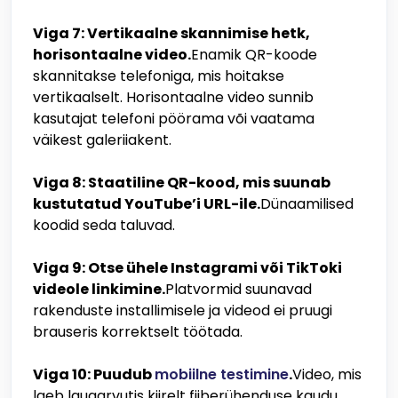
Viga 7: Vertikaalne skannimise hetk,
horisontaalne video.
Enamik QR-koode
skannitakse telefoniga, mis hoitakse
vertikaalselt. Horisontaalne video sunnib
kasutajat telefoni pöörama või vaatama
väikest galeriiakent.
Viga 8: Staatiline QR-kood, mis suunab
kustutatud YouTube’i URL-ile.
Dünaamilised
koodid seda taluvad.
Viga 9: Otse ühele Instagrami või TikToki
videole linkimine.
Platvormid suunavad
rakenduste installimisele ja videod ei pruugi
brauseris korrektselt töötada.
Viga 10: Puudub
mobiilne testimine
.
Video, mis
laeb lauaarvutis kiirelt fiiberühenduse kaudu,