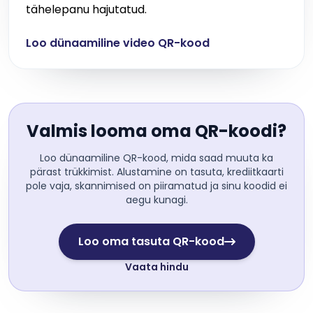
tähelepanu hajutatud.
Loo dünaamiline video QR-kood
Valmis looma oma QR-koodi?
Loo dünaamiline QR-kood, mida saad muuta ka
pärast trükkimist. Alustamine on tasuta, krediitkaarti
pole vaja, skannimised on piiramatud ja sinu koodid ei
aegu kunagi.
Loo oma tasuta QR-kood
Vaata hindu