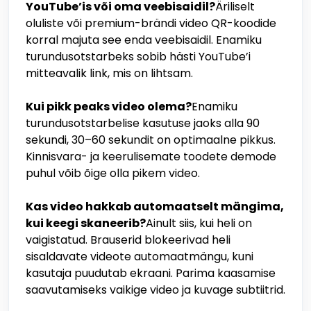
YouTube’is või oma veebisaidil?
Äriliselt
oluliste või premium-brändi video QR-koodide
korral majuta see enda veebisaidil. Enamiku
turundusotstarbeks sobib hästi YouTube’i
mitteavalik link, mis on lihtsam.
Kui pikk peaks video olema?
Enamiku
turundusotstarbelise kasutuse jaoks alla 90
sekundi, 30–60 sekundit on optimaalne pikkus.
Kinnisvara- ja keerulisemate toodete demode
puhul võib õige olla pikem video.
Kas video hakkab automaatselt mängima,
kui keegi skaneerib?
Ainult siis, kui heli on
vaigistatud. Brauserid blokeerivad heli
sisaldavate videote automaatmängu, kuni
kasutaja puudutab ekraani. Parima kaasamise
saavutamiseks vaikige video ja kuvage subtiitrid.