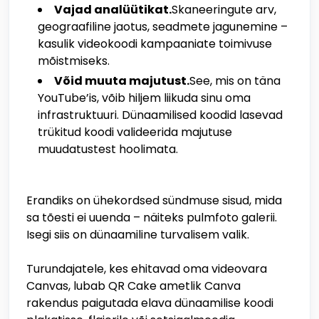
Vajad analüütikat.
Skaneeringute arv,
geograafiline jaotus, seadmete jagunemine –
kasulik videokoodi kampaaniate toimivuse
mõistmiseks.
Võid muuta majutust.
See, mis on täna
YouTube’is, võib hiljem liikuda sinu oma
infrastruktuuri. Dünaamilised koodid lasevad
trükitud koodi valideerida majutuse
muudatustest hoolimata.
Erandiks on ühekordsed sündmuse sisud, mida
sa tõesti ei uuenda – näiteks pulmfoto galerii.
Isegi siis on dünaamiline turvalisem valik.
Turundajatele, kes ehitavad oma videovara
Canvas, lubab QR Cake ametlik Canva
rakendus paigutada elava dünaamilise koodi