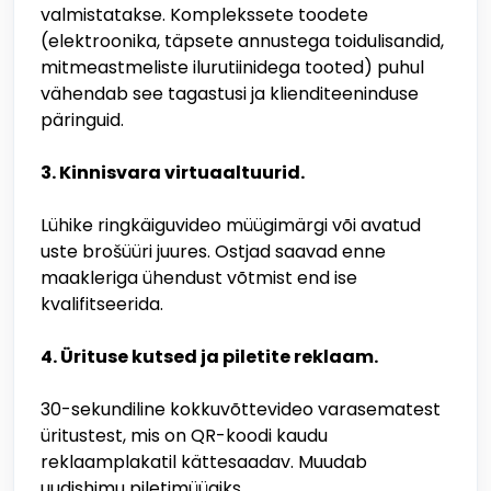
valmistatakse. Komplekssete toodete
(elektroonika, täpsete annustega toidulisandid,
mitmeastmeliste ilurutiinidega tooted) puhul
vähendab see tagastusi ja klienditeeninduse
päringuid.
3. Kinnisvara virtuaaltuurid.
Lühike ringkäiguvideo müügimärgi või avatud
uste brošüüri juures. Ostjad saavad enne
maakleriga ühendust võtmist end ise
kvalifitseerida.
4. Ürituse kutsed ja piletite reklaam.
30-sekundiline kokkuvõttevideo varasematest
üritustest, mis on QR-koodi kaudu
reklaamplakatil kättesaadav. Muudab
uudishimu piletimüügiks.