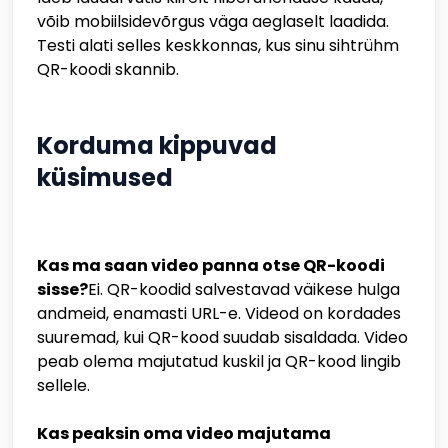
võib mobiilsidevõrgus väga aeglaselt laadida.
Testi alati selles keskkonnas, kus sinu sihtrühm
QR-koodi skannib.
Korduma kippuvad
küsimused
Kas ma saan video panna otse QR-koodi
sisse?
Ei. QR-koodid salvestavad väikese hulga
andmeid, enamasti URL-e. Videod on kordades
suuremad, kui QR-kood suudab sisaldada. Video
peab olema majutatud kuskil ja QR-kood lingib
sellele.
Kas peaksin oma video majutama