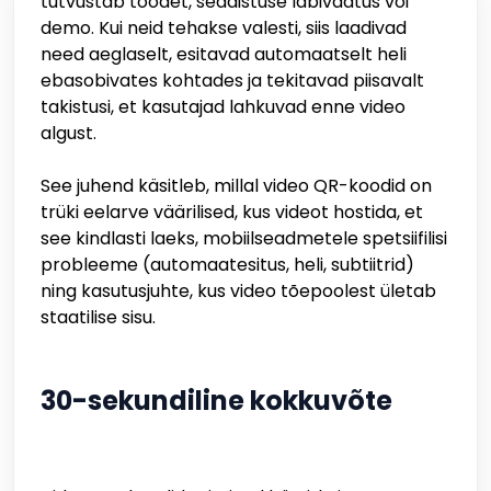
tutvustab toodet, seadistuse läbivaatus või
demo. Kui neid tehakse valesti, siis laadivad
need aeglaselt, esitavad automaatselt heli
ebasobivates kohtades ja tekitavad piisavalt
takistusi, et kasutajad lahkuvad enne video
algust.
See juhend käsitleb, millal video QR-koodid on
trüki eelarve väärilised, kus videot hostida, et
see kindlasti laeks, mobiilseadmetele spetsiifilisi
probleeme (automaatesitus, heli, subtiitrid)
ning kasutusjuhte, kus video tõepoolest ületab
staatilise sisu.
30-sekundiline kokkuvõte