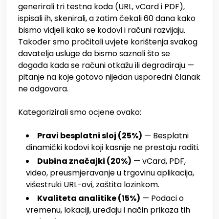
generirali tri testna koda (URL, vCard i PDF),
ispisali ih, skenirali, a zatim čekali 60 dana kako
bismo vidjeli kako se kodovi i računi razvijaju.
Također smo pročitali uvjete korištenja svakog
davatelja usluge da bismo saznali što se
događa kada se računi otkažu ili degradiraju —
pitanje na koje gotovo nijedan usporedni članak
ne odgovara.
Kategorizirali smo ocjene ovako:
Pravi besplatni sloj (25%)
— Besplatni
dinamički kodovi koji kasnije ne prestaju raditi.
Dubina značajki (20%)
— vCard, PDF,
video, preusmjeravanje u trgovinu aplikacija,
višestruki URL-ovi, zaštita lozinkom.
Kvaliteta analitike (15%)
— Podaci o
vremenu, lokaciji, uređaju i način prikaza tih