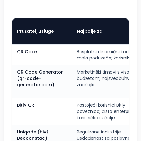
Pružatelj usluge
Najbolje za
QR Cake
Besplatni dinamični kodovi z
mala poduzeća; korisnike Ca
QR Code Generator
Marketinški timovi s visokim
(qr-code-
budžetom; najsveobuhvatniji
generator.com)
značajki
Bitly QR
Postojeći korisnici Bitly
poveznica; čisto enterprise
korisničko sučelje
Uniqode (bivši
Regulirane industrije;
Beaconstac)
usklađenost za poslovne