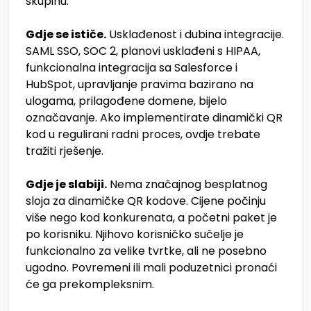
skupinu.
Gdje se ističe.
Usklađenost i dubina integracije.
SAML SSO, SOC 2, planovi usklađeni s HIPAA,
funkcionalna integracija sa Salesforce i
HubSpot, upravljanje pravima bazirano na
ulogama, prilagođene domene, bijelo
označavanje. Ako implementirate dinamički QR
kod u regulirani radni proces, ovdje trebate
tražiti rješenje.
Gdje je slabiji.
Nema značajnog besplatnog
sloja za dinamičke QR kodove. Cijene počinju
više nego kod konkurenata, a početni paket je
po korisniku. Njihovo korisničko sučelje je
funkcionalno za velike tvrtke, ali ne posebno
ugodno. Povremeni ili mali poduzetnici pronaći
će ga prekompleksnim.