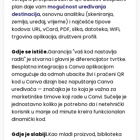
plan daje vam
mogućnost uređivanja
destinacija
, osnovnu analitiku (skeniranja,
zemlja, uređaj, vrijeme) i najčešće tipove
kodova: URL, vCard, PDF, slika, datoteka, WiFi,
trgovina aplikacija, društveni profili.
Gdje se ističe.
Garancija "vaš kod nastavlja
raditi" je stvarna i glavni je diferencijator tvrtke.
Besplatna integracija s Canva aplikacijom
omogućuje da odmah ubacite živi i praćeni QR
kod u Canva dizajn bez napuštanja Canva
uređivača — značajka je to koja je važna za
marketinške timove koji rade u Canvi. Sučelje je
jednostavno koliko je potrebno da i netehnički
korisnik u manje od minute kreira funkcionalan
dinamički kod.
Gdje je slabiji.
Kao mlađi proizvod, biblioteka