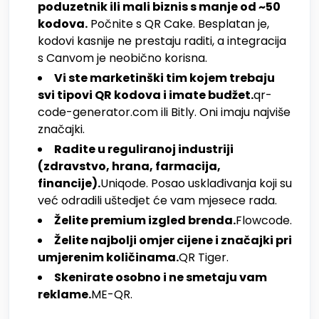
poduzetnik ili mali biznis s manje od ~50
kodova.
Počnite s QR Cake. Besplatan je,
kodovi kasnije ne prestaju raditi, a integracija
s Canvom je neobično korisna.
Vi ste marketinški tim kojem trebaju
svi tipovi QR kodova i imate budžet.
qr-
code-generator.com ili Bitly. Oni imaju najviše
značajki.
Radite u reguliranoj industriji
(zdravstvo, hrana, farmacija,
financije).
Uniqode. Posao usklađivanja koji su
već odradili uštedjet će vam mjesece rada.
Želite premium izgled brenda.
Flowcode.
Želite najbolji omjer cijene i značajki pri
umjerenim količinama.
QR Tiger.
Skenirate osobno i ne smetaju vam
reklame.
ME-QR.