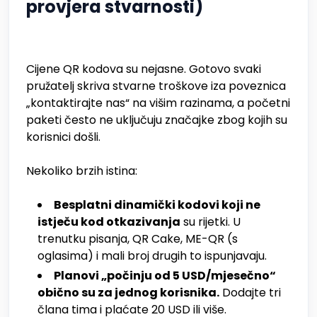
provjera stvarnosti)
Cijene QR kodova su nejasne. Gotovo svaki
pružatelj skriva stvarne troškove iza poveznica
„kontaktirajte nas“ na višim razinama, a početni
paketi često ne uključuju značajke zbog kojih su
korisnici došli.
Nekoliko brzih istina:
Besplatni dinamički kodovi koji ne
istječu kod otkazivanja
su rijetki. U
trenutku pisanja, QR Cake, ME-QR (s
oglasima) i mali broj drugih to ispunjavaju.
Planovi „počinju od 5 USD/mjesečno“
obično su za jednog korisnika.
Dodajte tri
člana tima i plaćate 20 USD ili više.