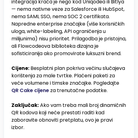
integracija kraća je nego kod Uniqodea ili Bitlya
— nema nativne veze za Salesforce ili HubSpot,
nema SAML SSO, nema SOC 2 certifikata.
Napredne enterprise značajke (više korisničkih
uloga, white-labeling, API ograničenja u
milijunima) nisu prioritet. Prilagodba je pristojna,
ali Flowcodeova biblioteka dizajna je
sofisticiranija ako promovirate luksuzni brend.
Cijene:
Besplatni plan pokriva većinu slučajeva
korištenja za male tvrtke. Plaćeni paketi za
veće volumene i timske značajke. Pogledajte
QR Cake cijene
za trenutačne podatke.
Zaključak:
Ako vam treba mali broj dinamičnih
QR kodova koji neće prestati raditi kad
zaboravite obnoviti pretplatu, ovo je pravi
izbor.