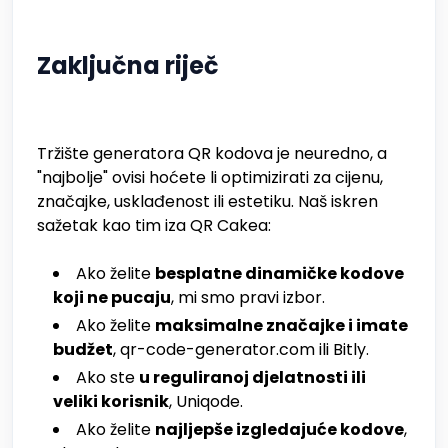
Zaključna riječ
Tržište generatora QR kodova je neuredno, a
"najbolje" ovisi hoćete li optimizirati za cijenu,
značajke, usklađenost ili estetiku. Naš iskren
sažetak kao tim iza QR Cakea:
Ako želite
besplatne dinamičke kodove
koji ne pucaju
, mi smo pravi izbor.
Ako želite
maksimalne značajke i imate
budžet
, qr-code-generator.com ili Bitly.
Ako ste
u reguliranoj djelatnosti ili
veliki korisnik
, Uniqode.
Ako želite
najljepše izgledajuće kodove
,