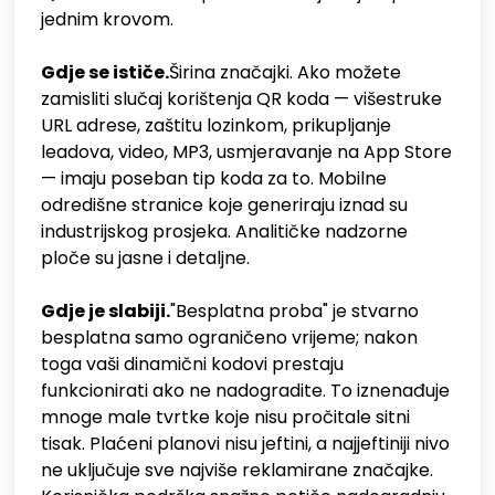
jednim krovom.
Gdje se ističe.
Širina značajki. Ako možete
zamisliti slučaj korištenja QR koda — višestruke
URL adrese, zaštitu lozinkom, prikupljanje
leadova, video, MP3, usmjeravanje na App Store
— imaju poseban tip koda za to. Mobilne
odredišne stranice koje generiraju iznad su
industrijskog prosjeka. Analitičke nadzorne
ploče su jasne i detaljne.
Gdje je slabiji.
"Besplatna proba" je stvarno
besplatna samo ograničeno vrijeme; nakon
toga vaši dinamični kodovi prestaju
funkcionirati ako ne nadogradite. To iznenađuje
mnoge male tvrtke koje nisu pročitale sitni
tisak. Plaćeni planovi nisu jeftini, a najjeftiniji nivo
ne uključuje sve najviše reklamirane značajke.