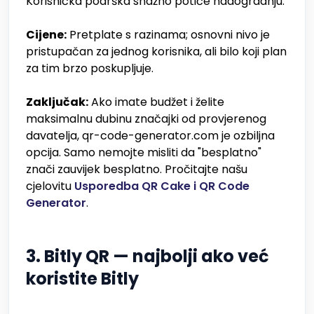
Korisnička podrška snažno potiče nadogradnju.
Cijene:
Pretplate s razinama; osnovni nivo je
pristupačan za jednog korisnika, ali bilo koji plan
za tim brzo poskupljuje.
Zaključak:
Ako imate budžet i želite
maksimalnu dubinu značajki od provjerenog
davatelja, qr-code-generator.com je ozbiljna
opcija. Samo nemojte misliti da "besplatno"
znači zauvijek besplatno. Pročitajte našu
cjelovitu
Usporedba QR Cake i QR Code
Generator
.
3. Bitly QR — najbolji ako već
koristite Bitly