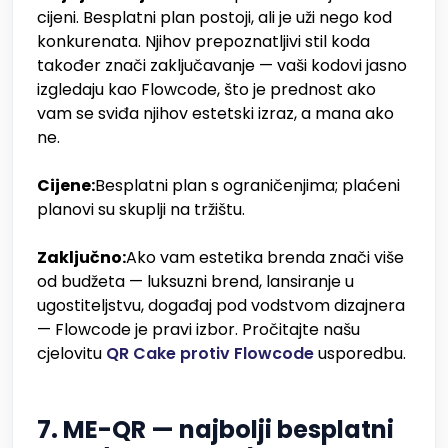
cijeni. Besplatni plan postoji, ali je uži nego kod
konkurenata. Njihov prepoznatljivi stil koda
također znači zaključavanje — vaši kodovi jasno
izgledaju kao Flowcode, što je prednost ako
vam se sviđa njihov estetski izraz, a mana ako
ne.
Cijene:
Besplatni plan s ograničenjima; plaćeni
planovi su skuplji na tržištu.
Zaključno:
Ako vam estetika brenda znači više
od budžeta — luksuzni brend, lansiranje u
ugostiteljstvu, događaj pod vodstvom dizajnera
— Flowcode je pravi izbor. Pročitajte našu
cjelovitu
QR Cake protiv Flowcode
usporedbu.
7. ME-QR — najbolji besplatni