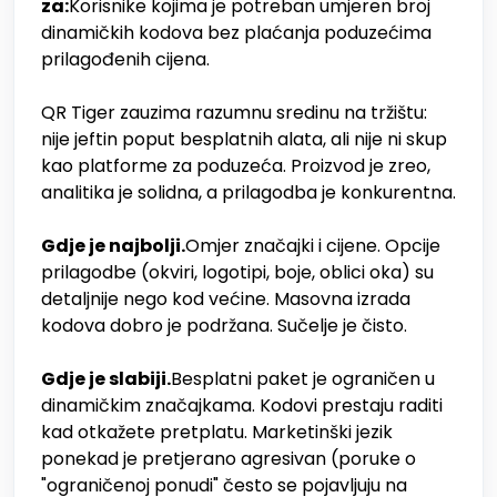
za:
Korisnike kojima je potreban umjeren broj
dinamičkih kodova bez plaćanja poduzećima
prilagođenih cijena.
QR Tiger zauzima razumnu sredinu na tržištu:
nije jeftin poput besplatnih alata, ali nije ni skup
kao platforme za poduzeća. Proizvod je zreo,
analitika je solidna, a prilagodba je konkurentna.
Gdje je najbolji.
Omjer značajki i cijene. Opcije
prilagodbe (okviri, logotipi, boje, oblici oka) su
detaljnije nego kod većine. Masovna izrada
kodova dobro je podržana. Sučelje je čisto.
Gdje je slabiji.
Besplatni paket je ograničen u
dinamičkim značajkama. Kodovi prestaju raditi
kad otkažete pretplatu. Marketinški jezik
ponekad je pretjerano agresivan (poruke o
"ograničenoj ponudi" često se pojavljuju na