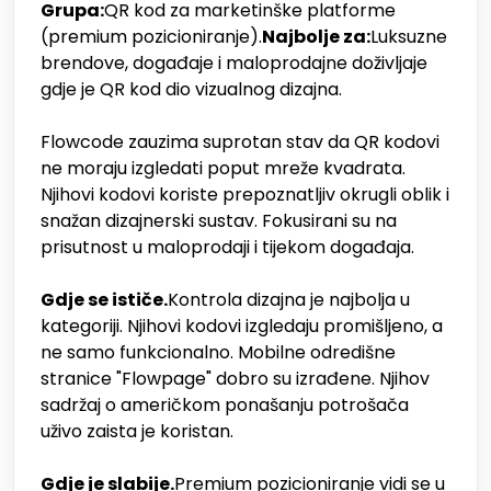
Grupa:
QR kod za marketinške platforme
(premium pozicioniranje).
Najbolje za:
Luksuzne
brendove, događaje i maloprodajne doživljaje
gdje je QR kod dio vizualnog dizajna.
Flowcode zauzima suprotan stav da QR kodovi
ne moraju izgledati poput mreže kvadrata.
Njihovi kodovi koriste prepoznatljiv okrugli oblik i
snažan dizajnerski sustav. Fokusirani su na
prisutnost u maloprodaji i tijekom događaja.
Gdje se ističe.
Kontrola dizajna je najbolja u
kategoriji. Njihovi kodovi izgledaju promišljeno, a
ne samo funkcionalno. Mobilne odredišne
stranice "Flowpage" dobro su izrađene. Njihov
sadržaj o američkom ponašanju potrošača
uživo zaista je koristan.
Gdje je slabije.
Premium pozicioniranje vidi se u