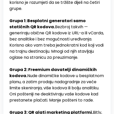
korisno je razumjeti da se tržište dijeli na četiri
grupe.
Grupa 1: Besplatni generatori samo
statičnih QR kodova.
Bezbroj takvih —
generiraju obične QR kodove iz URL-a ili vCarda,
bez analitike i bez mogućnosti uređivanja.
Korisno ako vam treba jednokratni kod koji vodi
na trajnu destinaciju. Mnogi od njih stavljaju
oglase na stranicu za preuzimanje.
Grupa 2: Freemium davatelji dinamičkih
kodova.
Nude dinamičke kodove u besplatnom
planu, a zatim prodaju nadogradnje za veće
limite skeniranja, više kodova ili bolju analitiku.
Oni pošteniji ne deaktiviraju vaše kodove kad
prestanete plaćati. Manje pošteni to rade.
Grupa 3: QR alati marketing platformi.
Bitly,