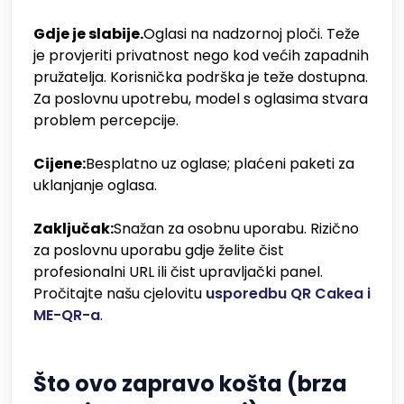
Gdje je slabije.
Oglasi na nadzornoj ploči. Teže
je provjeriti privatnost nego kod većih zapadnih
pružatelja. Korisnička podrška je teže dostupna.
Za poslovnu upotrebu, model s oglasima stvara
problem percepcije.
Cijene:
Besplatno uz oglase; plaćeni paketi za
uklanjanje oglasa.
Zaključak:
Snažan za osobnu uporabu. Rizično
za poslovnu uporabu gdje želite čist
profesionalni URL ili čist upravljački panel.
Pročitajte našu cjelovitu
usporedbu QR Cakea i
ME-QR-a
.
Što ovo zapravo košta (brza