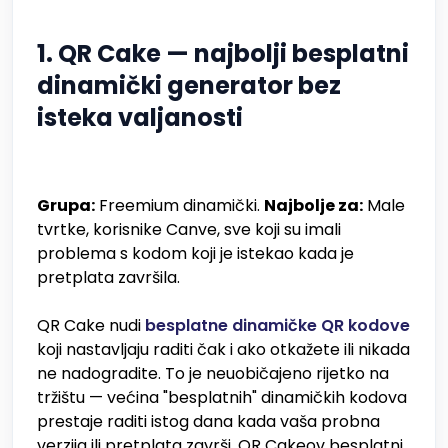
1. QR Cake — najbolji besplatni
dinamički generator bez
isteka valjanosti
Grupa:
Freemium dinamički.
Najbolje za:
Male
tvrtke, korisnike Canve, sve koji su imali
problema s kodom koji je istekao kada je
pretplata završila.
QR Cake nudi
besplatne dinamičke QR kodove
koji nastavljaju raditi čak i ako otkažete ili nikada
ne nadogradite. To je neuobičajeno rijetko na
tržištu — većina "besplatnih" dinamičkih kodova
prestaje raditi istog dana kada vaša probna
verzija ili pretplata završi. QR Cakeov besplatni