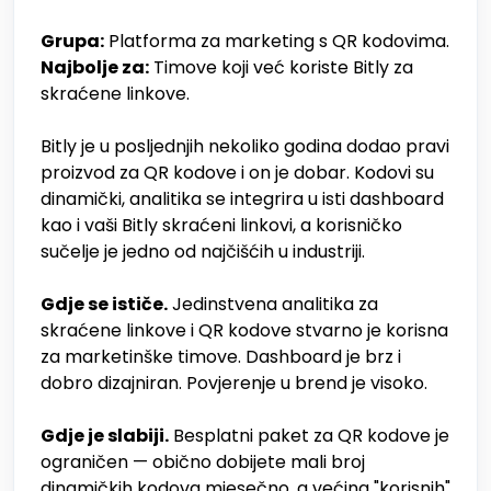
Grupa:
Platforma za marketing s QR kodovima.
Najbolje za:
Timove koji već koriste Bitly za
skraćene linkove.
Bitly je u posljednjih nekoliko godina dodao pravi
proizvod za QR kodove i on je dobar. Kodovi su
dinamički, analitika se integrira u isti dashboard
kao i vaši Bitly skraćeni linkovi, a korisničko
sučelje je jedno od najčišćih u industriji.
Gdje se ističe.
Jedinstvena analitika za
skraćene linkove i QR kodove stvarno je korisna
za marketinške timove. Dashboard je brz i
dobro dizajniran. Povjerenje u brend je visoko.
Gdje je slabiji.
Besplatni paket za QR kodove je
ograničen — obično dobijete mali broj
dinamičkih kodova mjesečno, a većina "korisnih"