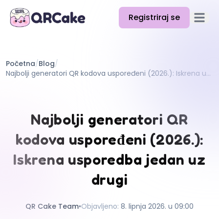
Registriraj se
Otvori g
Značajke
Početna
/
Blog
/
Cijene
Najbolji generatori QR kodova uspoređeni (2026.): Iskrena usporedba jedan uz drugi
Blog
Dokumentacija
Najbolji generatori QR
Pomoć
kodova uspoređeni (2026.):
API
Iskrena usporedba jedan uz
drugi
QR Cake Team
•
Objavljeno
:
8. lipnja 2026. u 09:00