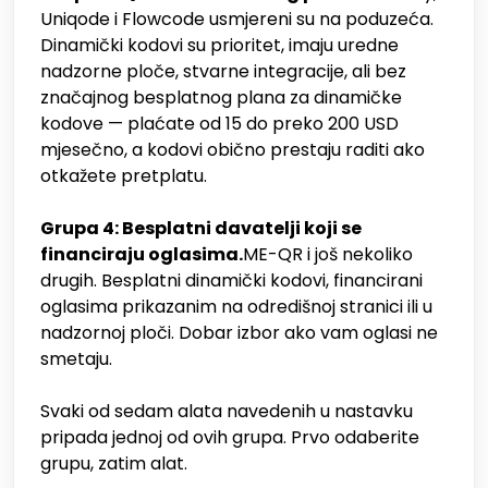
Uniqode i Flowcode usmjereni su na poduzeća.
Dinamički kodovi su prioritet, imaju uredne
nadzorne ploče, stvarne integracije, ali bez
značajnog besplatnog plana za dinamičke
kodove — plaćate od 15 do preko 200 USD
mjesečno, a kodovi obično prestaju raditi ako
otkažete pretplatu.
Grupa 4: Besplatni davatelji koji se
financiraju oglasima.
ME-QR i još nekoliko
drugih. Besplatni dinamički kodovi, financirani
oglasima prikazanim na odredišnoj stranici ili u
nadzornoj ploči. Dobar izbor ako vam oglasi ne
smetaju.
Svaki od sedam alata navedenih u nastavku
pripada jednoj od ovih grupa. Prvo odaberite
grupu, zatim alat.