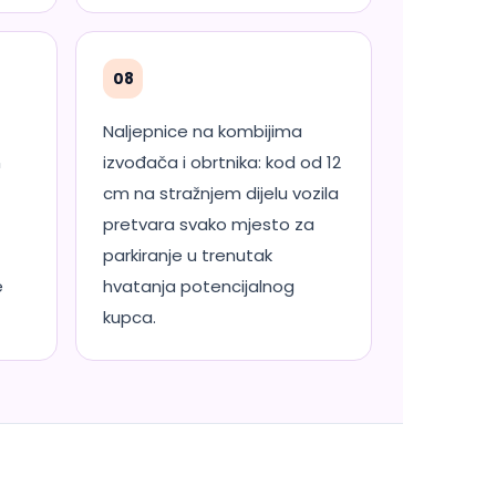
08
Naljepnice na kombijima
n
izvođača i obrtnika: kod od 12
cm na stražnjem dijelu vozila
pretvara svako mjesto za
parkiranje u trenutak
e
hvatanja potencijalnog
kupca.