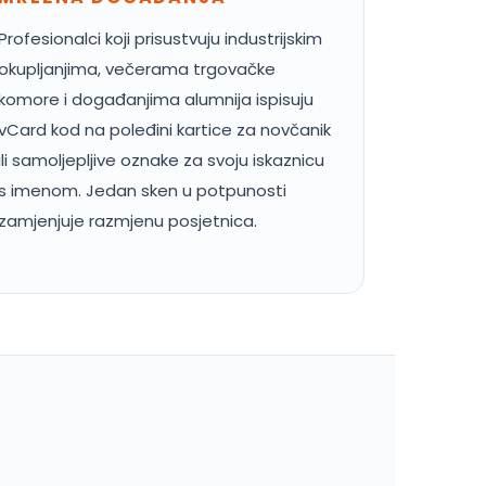
Profesionalci koji prisustvuju industrijskim
okupljanjima, večerama trgovačke
komore i događanjima alumnija ispisuju
vCard kod na poleđini kartice za novčanik
ili samoljepljive oznake za svoju iskaznicu
s imenom. Jedan sken u potpunosti
zamjenjuje razmjenu posjetnica.