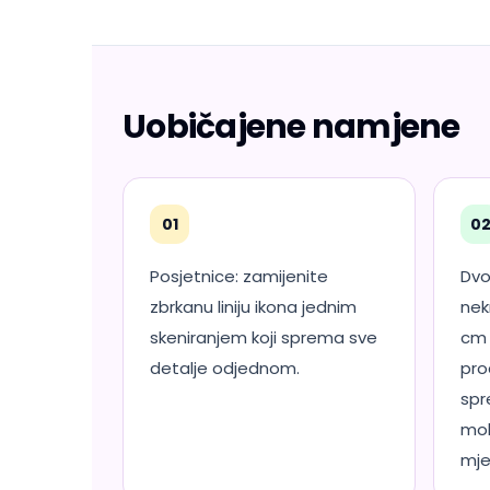
Uobičajene namjene
01
0
Posjetnice: zamijenite
Dvo
zbrkanu liniju ikona jednim
nek
skeniranjem koji sprema sve
cm 
detalje odjednom.
pro
spr
mob
mje