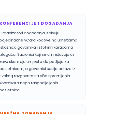
KONFERENCIJE I DOGAĐANJA
Organizatori događanja ispisuju
pojedinačne vCard kodove na umetcima
iskaznica govornika i stolnim karticama
izlagača. Sudionici koji se umrežavaju uz
kavu skeniraju umjesto da petljaju za
posjetnicom, a govornici sesija odlaze iz
svakog razgovora sa više spremljenih
kontakata nego raspodijeljenih
posjetnica.
MREŽNA DOGAĐANJA