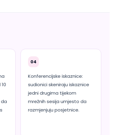
04
ma
Konferencijske iskaznice:
 10
sudionici skeniraju iskaznice
jedni drugima tijekom
 da
mrežnih sesija umjesto da
 s
razmjenjuju posjetnice.