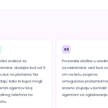
2
03
rišni znakovi za
Prozorske izložbe u uredi
retnine: dodajte kod od 5
za nekretnine: veći kod od
u kut na pločama 'Na
cm na listu svojstva
daju' kako bi kupci mogli
omogućava prolaznicima
emiti agentov broj
izravno stupaju u kontakt
ilnog telefona na
agentom za oglašavanje.
stu.