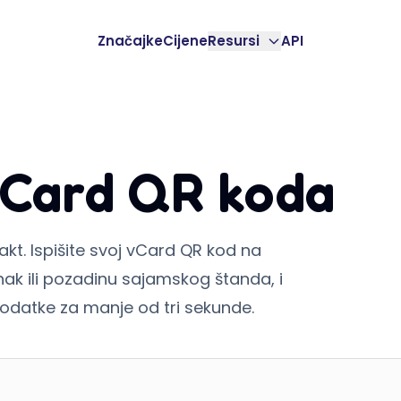
Značajke
Cijene
Resursi
API
vCard QR koda
akt. Ispišite svoj vCard QR kod na
nak ili pozadinu sajamskog štanda, i
datke za manje od tri sekunde.