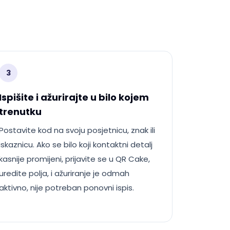
3
Ispišite i ažurirajte u bilo kojem
trenutku
Postavite kod na svoju posjetnicu, znak ili
iskaznicu. Ako se bilo koji kontaktni detalj
kasnije promijeni, prijavite se u QR Cake,
uredite polja, i ažuriranje je odmah
aktivno, nije potreban ponovni ispis.