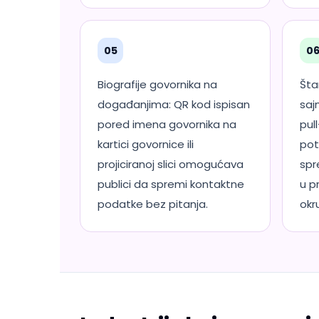
05
0
Biografije govornika na
Šta
događanjima: QR kod ispisan
saj
pored imena govornika na
pul
kartici govornice ili
pot
projiciranoj slici omogućava
spr
publici da spremi kontaktne
u p
podatke bez pitanja.
okr