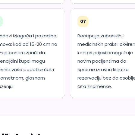
6
07
ndovi izlagača i pozadine
Recepcija zubarskih i
mova: kod od 15-20 cm na
medicinskih praksi: okvire
l-up baneru znači da
kod pri prijavi omogućuje
encijalni kupci mogu
novim pacijentima da
emiti vaše podatke čak i
spreme izravnu liniju za
rometnom, glasnom
rezervaciju bez da osoblj
uženju.
čita znamenke.