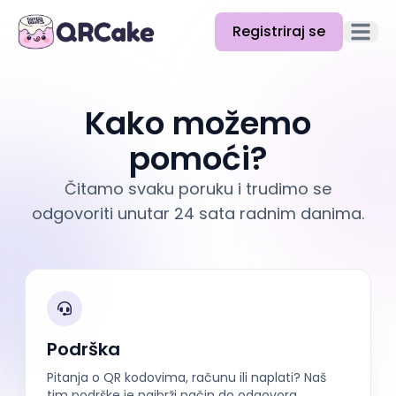
Registriraj se
Otvori g
Značajke
Kako možemo
Cijene
pomoći?
Blog
Čitamo svaku poruku i trudimo se
Dokumentacija
odgovoriti unutar 24 sata radnim danima.
Pomoć
API
Podrška
Pitanja o QR kodovima, računu ili naplati? Naš
tim podrške je najbrži način do odgovora.