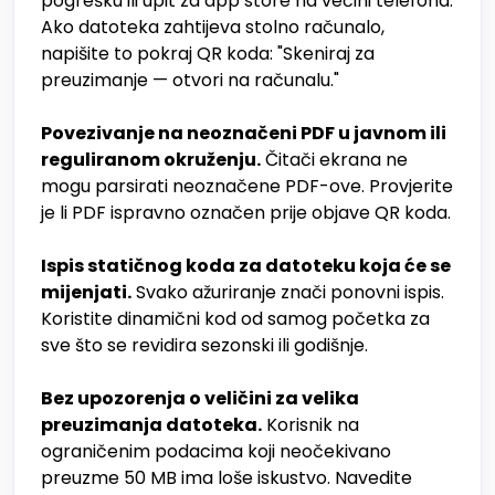
pogrešku ili upit za app store na većini telefona.
Ako datoteka zahtijeva stolno računalo,
napišite to pokraj QR koda: "Skeniraj za
preuzimanje — otvori na računalu."
Povezivanje na neoznačeni PDF u javnom ili
reguliranom okruženju.
Čitači ekrana ne
mogu parsirati neoznačene PDF-ove. Provjerite
je li PDF ispravno označen prije objave QR koda.
Ispis statičnog koda za datoteku koja će se
mijenjati.
Svako ažuriranje znači ponovni ispis.
Koristite dinamični kod od samog početka za
sve što se revidira sezonski ili godišnje.
Bez upozorenja o veličini za velika
preuzimanja datoteka.
Korisnik na
ograničenim podacima koji neočekivano
preuzme 50 MB ima loše iskustvo. Navedite