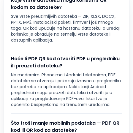
Koje vrste datoteka mogu koristiti s QR
kodom za datoteke?
Sve vrste preuzimljivih datoteka — ZIP, XLSX, DOCX,
PPTX, MP3, instalacijski paketi, firmver i još mnogo
toga. QR kod upućuje na hostanu datoteku, a uređaj
korisnika je obrađuje na temelju vrste datoteke i
dostupnih aplikacija.
Hoće li PDF QR kod otvoriti PDF u pregledniku
ili preuzeti datoteku?
Na modernim iPhoneima i Android telefonima, PDF
datoteke se otvaraju i prikazuju izravno u pregledniku
bez potrebe za aplikacijom. Neki stariji Android
preglednici mogu preuzeti datoteku i otvoriti je u
aplikaciji za pregledavanje PDF-ova. Iskustvo je
općenito besprijekorno na trenutnim uređajima.
Što troši manje mobilnih podataka — PDF QR
kod ili QR kod za datoteke?