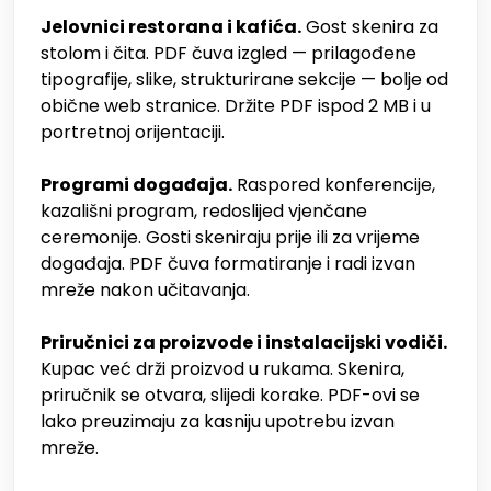
Jelovnici restorana i kafića.
Gost skenira za
stolom i čita. PDF čuva izgled — prilagođene
tipografije, slike, strukturirane sekcije — bolje od
obične web stranice. Držite PDF ispod 2 MB i u
portretnoj orijentaciji.
Programi događaja.
Raspored konferencije,
kazališni program, redoslijed vjenčane
ceremonije. Gosti skeniraju prije ili za vrijeme
događaja. PDF čuva formatiranje i radi izvan
mreže nakon učitavanja.
Priručnici za proizvode i instalacijski vodiči.
Kupac već drži proizvod u rukama. Skenira,
priručnik se otvara, slijedi korake. PDF-ovi se
lako preuzimaju za kasniju upotrebu izvan
mreže.