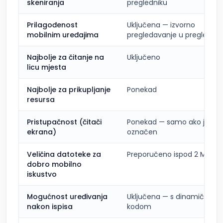
skeniranja
pregledniku
Prilagođenost
Uključena — izvorno
mobilnim uređajima
pregledavanje u preglednik
Najbolje za čitanje na
Uključeno
licu mjesta
Najbolje za prikupljanje
Ponekad
resursa
Pristupačnost (čitači
Ponekad — samo ako je PD
ekrana)
označen
Veličina datoteke za
Preporučeno ispod 2 MB
dobro mobilno
iskustvo
Mogućnost uređivanja
Uključena — s dinamičnim 
nakon ispisa
kodom