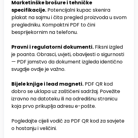
Marketinške brošure i tehničke
specifikacije.
Potencijalni kupac skenira
plakat na sajmu i čita pregled proizvoda u svom
pregledniku. Kompaktni PDF to čini
besprijekornim na telefonu.
Pravni i regulatorni dokumenti.
Fiksni izgled
je poanta. Obrasci, uvjeti, obavijesti o sigurnosti
— PDF jamstvo da dokument izgleda identično
svugdje ovdje je važno.
Bijele knjige i lead magneti.
PDF QR kod
dobro se uklapa uz zaštićeni sadržaj. Povežite
izravno na datoteku ili na odredišnu stranicu
koja prvo prikuplja adresu e-pošte.
Pogledajte cijeli vodič za PDF QR kod za savjete
o hostanju i veličini.