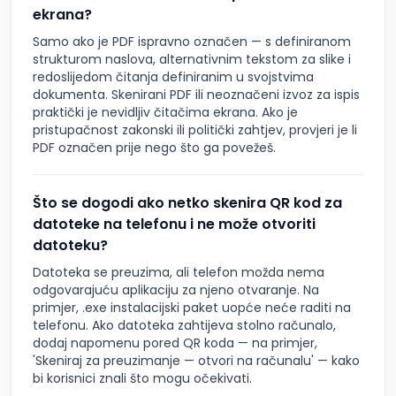
ekrana?
Samo ako je PDF ispravno označen — s definiranom
strukturom naslova, alternativnim tekstom za slike i
redoslijedom čitanja definiranim u svojstvima
dokumenta. Skenirani PDF ili neoznačeni izvoz za ispis
praktički je nevidljiv čitačima ekrana. Ako je
pristupačnost zakonski ili politički zahtjev, provjeri je li
PDF označen prije nego što ga povežeš.
Što se dogodi ako netko skenira QR kod za
datoteke na telefonu i ne može otvoriti
datoteku?
Datoteka se preuzima, ali telefon možda nema
odgovarajuću aplikaciju za njeno otvaranje. Na
primjer, .exe instalacijski paket uopće neće raditi na
telefonu. Ako datoteka zahtijeva stolno računalo,
dodaj napomenu pored QR koda — na primjer,
'Skeniraj za preuzimanje — otvori na računalu' — kako
bi korisnici znali što mogu očekivati.