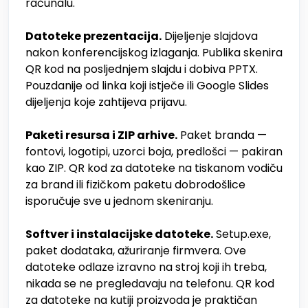
računalu.
Datoteke prezentacija.
Dijeljenje slajdova
nakon konferencijskog izlaganja. Publika skenira
QR kod na posljednjem slajdu i dobiva PPTX.
Pouzdanije od linka koji istječe ili Google Slides
dijeljenja koje zahtijeva prijavu.
Paketi resursa i ZIP arhive.
Paket branda —
fontovi, logotipi, uzorci boja, predlošci — pakiran
kao ZIP. QR kod za datoteke na tiskanom vodiču
za brand ili fizičkom paketu dobrodošlice
isporučuje sve u jednom skeniranju.
Softver i instalacijske datoteke.
Setup.exe,
paket dodataka, ažuriranje firmvera. Ove
datoteke odlaze izravno na stroj koji ih treba,
nikada se ne pregledavaju na telefonu. QR kod
za datoteke na kutiji proizvoda je praktičan