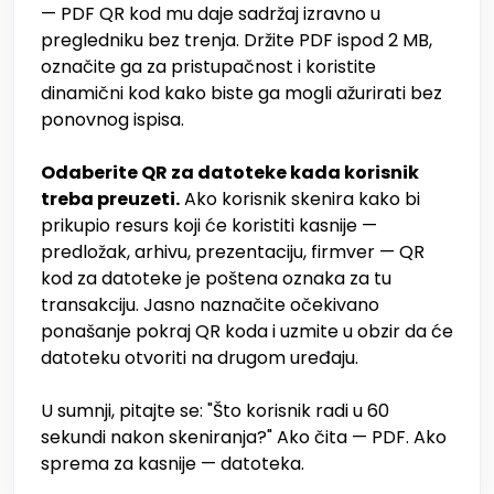
— PDF QR kod mu daje sadržaj izravno u
pregledniku bez trenja. Držite PDF ispod 2 MB,
označite ga za pristupačnost i koristite
dinamični kod kako biste ga mogli ažurirati bez
ponovnog ispisa.
Odaberite QR za datoteke kada korisnik
treba preuzeti.
Ako korisnik skenira kako bi
prikupio resurs koji će koristiti kasnije —
predložak, arhivu, prezentaciju, firmver — QR
kod za datoteke je poštena oznaka za tu
transakciju. Jasno naznačite očekivano
ponašanje pokraj QR koda i uzmite u obzir da će
datoteku otvoriti na drugom uređaju.
U sumnji, pitajte se: "Što korisnik radi u 60
sekundi nakon skeniranja?" Ako čita — PDF. Ako
sprema za kasnije — datoteka.