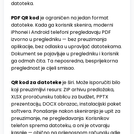
datoteka.
PDF QR kod
je ograničen na jedan format
datoteke. Kada ga korisnik skenira, moderni
iPhonei i Android telefoni pregledavaju PDF
izvorno u pregledniku — bez preuzimanja
aplikacije, bez odlaska u upravljač datotekama.
Dokument se pojavljuje u pregledniku i korisnik
ga odmah čita. Ta neposredna, besprijekorna
preglednost je cijeli smisao.
QR kod za datoteke
je širi. Može isporučiti bilo
koji preuzimljivi resurs: ZIP arhivu predložaka,
XLSX proračunsku tablicu za budžet, PPTX
prezentaciju, DOCX obrazac, instalacijski paket
softvera. Ponašanje nakon skeniranja je upit za
preuzimanje, ne pregledavanja. Korisnikov
telefon sprema datoteku, a oni je otvaraju
kasnije — obično na prijenosnom računalu gdje