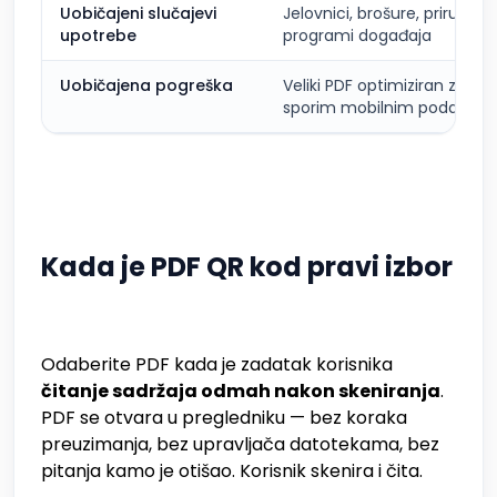
Uobičajeni slučajevi
Jelovnici, brošure, priručnici
upotrebe
programi događaja
Uobičajena pogreška
Veliki PDF optimiziran za isp
sporim mobilnim podacim
Kada je PDF QR kod pravi izbor
Odaberite PDF kada je zadatak korisnika
čitanje sadržaja odmah nakon skeniranja
.
PDF se otvara u pregledniku — bez koraka
preuzimanja, bez upravljača datotekama, bez
pitanja kamo je otišao. Korisnik skenira i čita.