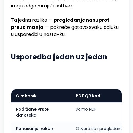
imaju odgovarajući softver.
Ta jedna razlika —
pregledanje nasuprot
preuzimanja
— pokreće gotovo svaku odluku
u usporedbi u nastavku.
Usporedba jedan uz jedan
Čimbenik
PDF QR kod
Podržane vrste
Samo PDF
datoteka
Ponašanje nakon
Otvara se i pregledava u