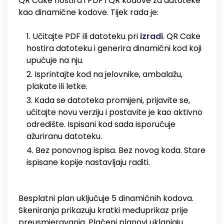
QR Cake hostira i PDF i QR kodove za datoteke
kao dinamične kodove. Tijek rada je:
Učitajte PDF ili datoteku pri
izradi
. QR Cake
hostira datoteku i generira dinamični kod koji
upućuje na nju.
Isprintajte kod na jelovnike, ambalažu,
plakate ili letke.
Kada se datoteka promijeni, prijavite se,
učitajte novu verziju i postavite je kao aktivno
odredište. Ispisani kod sada isporučuje
ažuriranu datoteku.
Bez ponovnog ispisa. Bez novog koda. Stare
ispisane kopije nastavljaju raditi.
Besplatni plan uključuje 5 dinamičnih kodova.
Skeniranja prikazuju kratki međuprikaz prije
preusmjeravanja. Plaćeni planovi uklanjaju