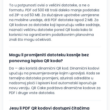
To u potpunosti ovisi o veličini datoteke, a ne o
formatu. PDF od 500 KB troši daleko manje podataka
od ZIP-a od 50 MB. Za slučajeve upotrebe usmjerene
na mobilne uređaje, drži PDF datoteke ispod 2 MB. Za
QR kodove za datoteke koji isporučuju velike sadržaje,
naznači veličinu datoteke pored QR koda kako bi
korisnici na ograničenim podatkovnim planovima
znali što mogu očekivati.
Mogu li promijeniti datoteku kasnije bez
ponovnog ispisa QR koda?
Da — ako koristiš dinamični QR kod. Dinamični kodovi
upućuju na preusmjeravanje kojim upravljaš. Kada se
temeljna datoteka promijeni, ažuriraš odredište u
nadzornoj ploči i ispisani kod automatski isporučuje
novu verziju. QR Cake podržava dinamične kodove za
PDF i druge vrste datoteka.
Jesu li PDF QR kodovi dostupni čitačima