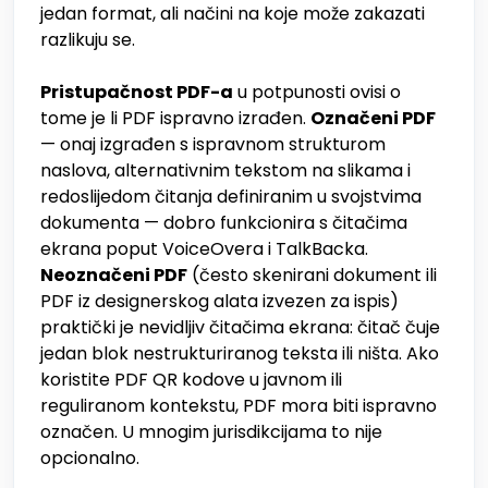
jedan format, ali načini na koje može zakazati
razlikuju se.
Pristupačnost PDF-a
u potpunosti ovisi o
tome je li PDF ispravno izrađen.
Označeni PDF
— onaj izgrađen s ispravnom strukturom
naslova, alternativnim tekstom na slikama i
redoslijedom čitanja definiranim u svojstvima
dokumenta — dobro funkcionira s čitačima
ekrana poput VoiceOvera i TalkBacka.
Neoznačeni PDF
(često skenirani dokument ili
PDF iz designerskog alata izvezen za ispis)
praktički je nevidljiv čitačima ekrana: čitač čuje
jedan blok nestrukturiranog teksta ili ništa. Ako
koristite PDF QR kodove u javnom ili
reguliranom kontekstu, PDF mora biti ispravno
označen. U mnogim jurisdikcijama to nije
opcionalno.