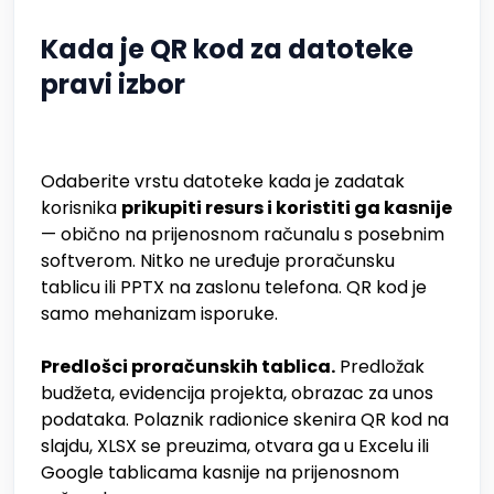
Kada je QR kod za datoteke
pravi izbor
Odaberite vrstu datoteke kada je zadatak
korisnika
prikupiti resurs i koristiti ga kasnije
— obično na prijenosnom računalu s posebnim
softverom. Nitko ne uređuje proračunsku
tablicu ili PPTX na zaslonu telefona. QR kod je
samo mehanizam isporuke.
Predlošci proračunskih tablica.
Predložak
budžeta, evidencija projekta, obrazac za unos
podataka. Polaznik radionice skenira QR kod na
slajdu, XLSX se preuzima, otvara ga u Excelu ili
Google tablicama kasnije na prijenosnom