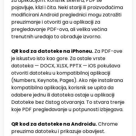
za aplikacijom. Korisnik skenira, PDF se
pojavljuje, klizi i čita. Neki stariji ili proizvođačima
modificirani Android preglednici mogu zatražiti
preuzimanje i otvoriti ga u aplikaciji za
pregledavanje PDF-ova, ali velika većina
trenutnih uređaja to obrađuje izvorno.
QR kod za datoteke na iPhoneu.
Za PDF-ove
je iskustvo isto kao gore. Za ostale vrste
datoteka — DOCX, XLSX, PPTX — iOS pokušava
otvoriti datoteku u kompatibilnoj aplikaciji
(Numbers, Keynote, Pages). Ako nije instalirana
kompatibilna aplikacija, korisnik se upita da
odabere jednu ili datoteka ostaje u aplikaciji
Datoteke bez čistog otvaranja. To stvara trenje
koje PDF pregledavanje u potpunosti izbjegava.
QR kod za datoteke na Androidu.
Chrome
preuzima datoteku i prikazuje obavijest.