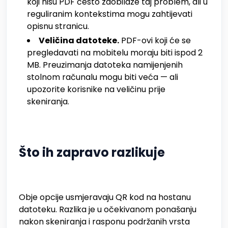
koji nisu PDF često zaobilaze taj problem, ali u
reguliranim kontekstima mogu zahtijevati
opisnu stranicu.
Veličina datoteke.
PDF-ovi koji će se
pregledavati na mobitelu moraju biti ispod 2
MB. Preuzimanja datoteka namijenjenih
stolnom računalu mogu biti veća — ali
upozorite korisnike na veličinu prije
skeniranja.
Što ih zapravo razlikuje
Obje opcije usmjeravaju QR kod na hostanu
datoteku. Razlika je u očekivanom ponašanju
nakon skeniranja i rasponu podržanih vrsta