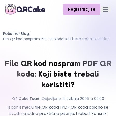
Registriraj se
Otvori g
Značajke
Početna
/
Blog
/
Cijene
File QR kod naspram PDF QR koda: Koji biste trebali koristiti?
Blog
Dokumentacija
File QR kod naspram PDF QR
Pomoć
koda: Koji biste trebali
API
koristiti?
QR Cake Team
•
Objavljeno
:
11. svibnja 2026. u 09:00
Izbor između file QR koda i PDF QR koda obično se
svodi na jedno praktično pitanje: treba li korisnik