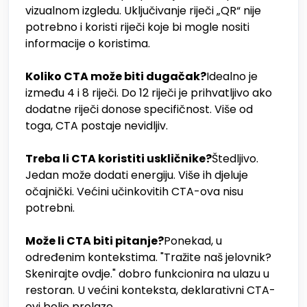
vizualnom izgledu. Uključivanje riječi „QR“ nije
potrebno i koristi riječi koje bi mogle nositi
informacije o koristima.
Koliko CTA može biti dugačak?
Idealno je
između 4 i 8 riječi. Do 12 riječi je prihvatljivo ako
dodatne riječi donose specifičnost. Više od
toga, CTA postaje nevidljiv.
Treba li CTA koristiti uskličnike?
Štedljivo.
Jedan može dodati energiju. Više ih djeluje
očajnički. Većini učinkovitih CTA-ova nisu
potrebni.
Može li CTA biti pitanje?
Ponekad, u
određenim kontekstima. "Tražite naš jelovnik?
Skenirajte ovdje." dobro funkcionira na ulazu u
restoran. U većini konteksta, deklarativni CTA-
ovi bolje prolaze.