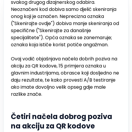
svakog drugog dizajnerskog odabira.
Neoznačeni kod dobiva samo djelić skeniranja
onog koji je označen. Neprecizna oznaka
("Skenirajte ovdje") dobiva manje skeniranja od
specifične ("Skenirajte za današnje
specijalitete"). Opća oznaka se zanemaruje;
oznaka koja ističe korist potiče angažman.
Ovaj vodič objašnjava načela dobrih poziva na
akciju za QR kodove, 15 primjera oznaka u
glavnim industrijama, obrasce koji dosljedno ne
daju rezultate, te kako provesti A/B testiranje
ako imate dovoljno velik opseg gdje male
razlike znače.
Četiri načela dobrog poziva
na akciju za QR kodove