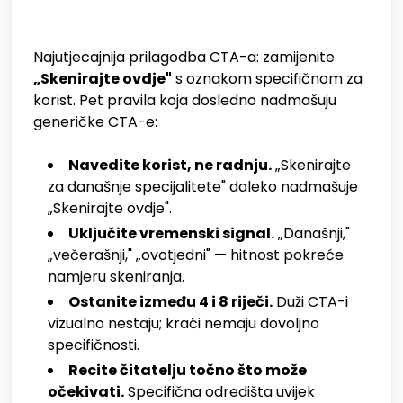
Najutjecajnija prilagodba CTA-a: zamijenite
„Skenirajte ovdje"
s oznakom specifičnom za
korist. Pet pravila koja dosledno nadmašuju
generičke CTA-e:
Navedite korist, ne radnju.
„Skenirajte
za današnje specijalitete" daleko nadmašuje
„Skenirajte ovdje".
Uključite vremenski signal.
„Današnji,"
„večerašnji," „ovotjedni" — hitnost pokreće
namjeru skeniranja.
Ostanite između 4 i 8 riječi.
Duži CTA-i
vizualno nestaju; kraći nemaju dovoljno
specifičnosti.
Recite čitatelju točno što može
očekivati.
Specifična odredišta uvijek