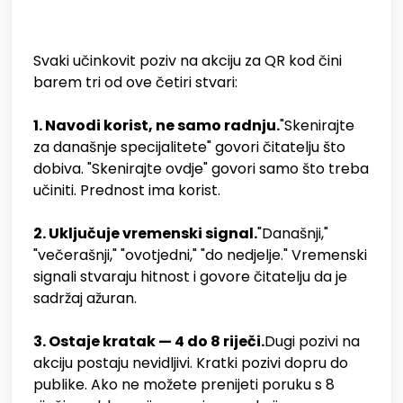
Svaki učinkovit poziv na akciju za QR kod čini
barem tri od ove četiri stvari:
1. Navodi korist, ne samo radnju.
"Skenirajte
za današnje specijalitete" govori čitatelju što
dobiva. "Skenirajte ovdje" govori samo što treba
učiniti. Prednost ima korist.
2. Uključuje vremenski signal.
"Današnji,"
"večerašnji," "ovotjedni," "do nedjelje." Vremenski
signali stvaraju hitnost i govore čitatelju da je
sadržaj ažuran.
3. Ostaje kratak — 4 do 8 riječi.
Dugi pozivi na
akciju postaju nevidljivi. Kratki pozivi dopru do
publike. Ako ne možete prenijeti poruku s 8