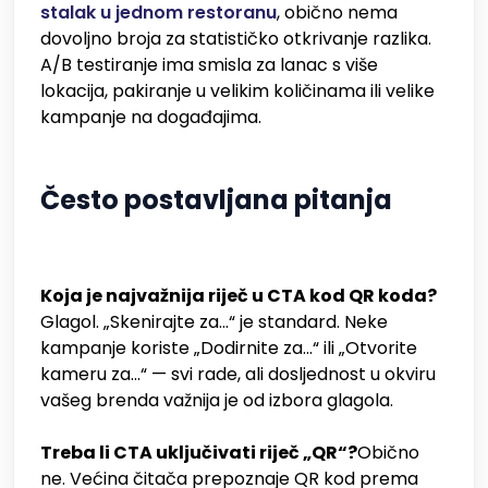
stalak u jednom restoranu
, obično nema
dovoljno broja za statističko otkrivanje razlika.
A/B testiranje ima smisla za lanac s više
lokacija, pakiranje u velikim količinama ili velike
kampanje na događajima.
Često postavljana pitanja
Koja je najvažnija riječ u CTA kod QR koda?
Glagol. „Skenirajte za...“ je standard. Neke
kampanje koriste „Dodirnite za...“ ili „Otvorite
kameru za...“ — svi rade, ali dosljednost u okviru
vašeg brenda važnija je od izbora glagola.
Treba li CTA uključivati riječ „QR“?
Obično
ne. Većina čitača prepoznaje QR kod prema