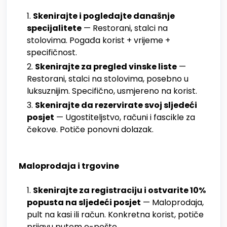
Skenirajte i pogledajte današnje
specijalitete
— Restorani, stalci na
stolovima. Pogađa korist + vrijeme +
specifičnost.
Skenirajte za pregled vinske liste
—
Restorani, stalci na stolovima, posebno u
luksuznijim. Specifično, usmjereno na korist.
Skenirajte da rezervirate svoj sljedeći
posjet
— Ugostiteljstvo, računi i fascikle za
čekove. Potiče ponovni dolazak.
Maloprodaja i trgovine
Skenirajte za registraciju i ostvarite 10%
popusta na sljedeći posjet
— Maloprodaja,
pult na kasi ili račun. Konkretna korist, potiče
prijavu putem e-pošte.