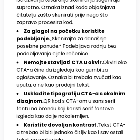
suprotno. Oznaka iznad koda objašnjava
čitatelju zašto skenirati prije nego što
zapravo procesira kod.
Za glagol na početku koristite
podebljanje.
„Skenirajte za današnje
posebne ponude.“ Podebljava radnju bez
podebljavanja cijele rečenice.
Nemojte stavljati CTA u okvir.
Okviri oko
CTA-a čine da izgledaju kao gumbi za
oglašavanje. Oznaka bi trebala zvučati kao
uputa, a ne kao prodajni tekst.
Uskladite tipografiju CTA-a s okolnim
dizajnom.
QR kod s CTA-om u sans serif
fontu na brendu koji koristi serif fontove
izgleda kao da je nakalemljen.
Koristite dovoljan kontrast.
Tekst CTA-
a trebao bi biti jednako čitljiv kao i sav ostali
tekst na materijalu.