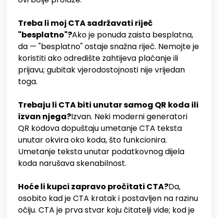
Treba li moj CTA sadržavati riječ
"besplatno"?
Ako je ponuda zaista besplatna,
da — "besplatno" ostaje snažna riječ. Nemojte je
koristiti ako odredište zahtijeva plaćanje ili
prijavu; gubitak vjerodostojnosti nije vrijedan
toga.
Trebaju li CTA biti unutar samog QR koda ili
izvan njega?
Izvan. Neki moderni generatori
QR kodova dopuštaju umetanje CTA teksta
unutar okvira oko koda, što funkcionira.
Umetanje teksta unutar podatkovnog dijela
koda narušava skenabilnost.
Hoće li kupci zapravo pročitati CTA?
Da,
osobito kad je CTA kratak i postavljen na razinu
očiju. CTA je prva stvar koju čitatelji vide; kod je