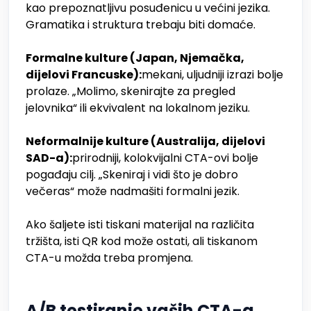
kao prepoznatljivu posuđenicu u većini jezika.
Gramatika i struktura trebaju biti domaće.
Formalne kulture (Japan, Njemačka,
dijelovi Francuske):
mekani, uljudniji izrazi bolje
prolaze. „Molimo, skenirajte za pregled
jelovnika“ ili ekvivalent na lokalnom jeziku.
Neformalnije kulture (Australija, dijelovi
SAD-a):
prirodniji, kolokvijalni CTA-ovi bolje
pogađaju cilj. „Skeniraj i vidi što je dobro
večeras“ može nadmašiti formalni jezik.
Ako šaljete isti tiskani materijal na različita
tržišta, isti QR kod može ostati, ali tiskanom
CTA-u možda treba promjena.
A/B testiranje vaših CTA-a