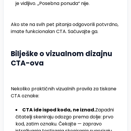
je vidljivo. „Posebna ponuda“ nije.
Ako ste na svih pet pitanja odgovorili potvrdno,
imate funkcionalan CTA. Sačuvajte ga.
Bilješke o vizualnom dizajnu
CTA-ova
Nekoliko praktičnih vizualnih pravila za tiskane
CTA oznake:
CTA ide ispod koda, ne iznad.
Zapadni
čitatelji skeniraju odozgo prema dolje: prvo
kod, zatim oznaku. Čekajte — zapravo
istraživanja testiranja skeniranja sugeriraju