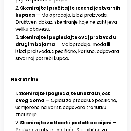
Skenirajte i pročitajte recenzije stvarnih
kupaca
— Maloprodaja, izlozi proizvoda.
Društveni dokaz, skeniranje koje ne zahtijeva
veliku obavezu.
Skenirajte i pogledajte ovaj proizvod u
drugim bojama
— Maloprodaja, moda ili
izlozi proizvoda. Specifično, korisno, odgovara
stvarnoj potrebi kupca.
Nekretnine
Skenirajte i pogledajte unutrašnjost
ovog doma
— Oglasi za prodaju. Specifično,
usmjereno na korist, odgovara trenutku
znatiželje.
Skenirajte za tlocrt i podatke o cijeni
—
Brošure za otvorene kuće. Specifično za