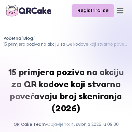
Registriraj se
Otvori g
Značajke
Početna
/
Blog
/
Cijene
15 primjera poziva na akciju za QR kodove koji stvarno povećavaju broj skeniranja (2026)
Blog
Dokumentacija
15 primjera poziva na akciju
Pomoć
za QR kodove koji stvarno
API
povećavaju broj skeniranja
(2026)
QR Cake Team
•
Objavljeno
:
4. svibnja 2026. u 09:00