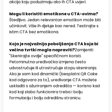
akcija koju poduzimaju ako ih CTA uvjeri.
Mogu li koristiti emotikone u CTA-ovima?
Štedljivo. Jedan relevantan emotikon može biti
učinkovit. Više ih djeluje kao nered. Testirajte s
istim CTA bez emotikona.
Koja je najvažnija poboljšanja CTA koja bi
većina tvrtki mogla napraviti?
Zamijeniti
"Skenirajte ovdje" specifičnom koristi.
Petominutna uređivačka izmjena često
udvostručuje ili utrostručuje stopu skeniranja.
Ako je sam kod dinamički (besplatni QR Cake
kod odgovara za to), uređivanje CTA možete
uskladiti s ažuriranjem odredišta — korisno kad
kod koji slabo funkcionira treba i bolju
formulaciju i bolju odredišnu stranicu.