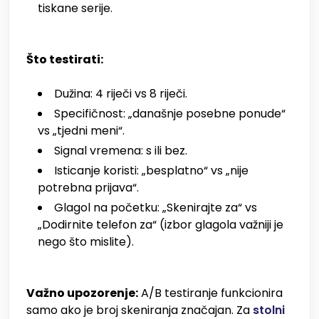
tiskane serije.
Što testirati:
Dužina: 4 riječi vs 8 riječi.
Specifičnost: „današnje posebne ponude“
vs „tjedni meni“.
Signal vremena: s ili bez.
Isticanje koristi: „besplatno“ vs „nije
potrebna prijava“.
Glagol na početku: „Skenirajte za“ vs
„Dodirnite telefon za“ (izbor glagola važniji je
nego što mislite).
Važno upozorenje:
A/B testiranje funkcionira
samo ako je broj skeniranja značajan. Za
stolni