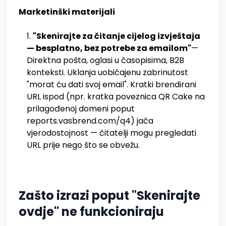
Marketinški materijali
"Skenirajte za čitanje cijelog izvještaja
— besplatno, bez potrebe za emailom"
—
Direktna pošta, oglasi u časopisima, B2B
konteksti. Uklanja uobičajenu zabrinutost
"morat ću dati svoj email". Kratki brendirani
URL ispod (npr. kratka poveznica QR Cake na
prilagođenoj domeni poput
reports.vasbrend.com/q4) jača
vjerodostojnost — čitatelji mogu pregledati
URL prije nego što se obvežu.
Zašto izrazi poput "Skenirajte
ovdje" ne funkcioniraju