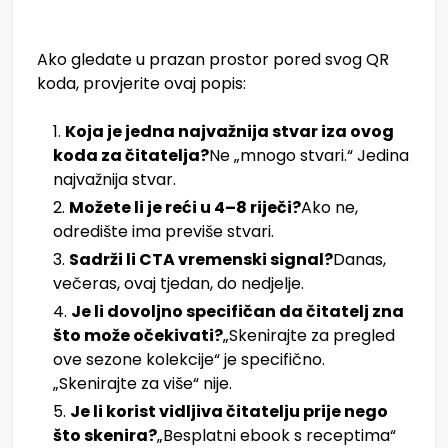
Ako gledate u prazan prostor pored svog QR
koda, provjerite ovaj popis:
Koja je jedna najvažnija stvar iza ovog
koda za čitatelja?
Ne „mnogo stvari.“ Jedina
najvažnija stvar.
Možete li je reći u 4–8 riječi?
Ako ne,
odredište ima previše stvari.
Sadrži li CTA vremenski signal?
Danas,
večeras, ovaj tjedan, do nedjelje.
Je li dovoljno specifičan da čitatelj zna
što može očekivati?
„Skenirajte za pregled
ove sezone kolekcije“ je specifično.
„Skenirajte za više“ nije.
Je li korist vidljiva čitatelju prije nego
što skenira?
„Besplatni ebook s receptima“