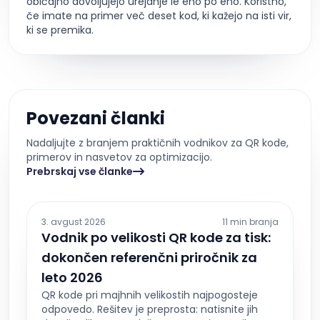
običajno dovoljujejo urejanje le eno po eno. Koristno,
če imate na primer več deset kod, ki kažejo na isti vir,
ki se premika.
Povezani članki
Nadaljujte z branjem praktičnih vodnikov za QR kode,
primerov in nasvetov za optimizacijo.
Prebrskaj vse članke
3. avgust 2026
11 min branja
Vodnik po velikosti QR kode za tisk:
dokončen referenčni priročnik za
leto 2026
QR kode pri majhnih velikostih najpogosteje
odpovedo. Rešitev je preprosta: natisnite jih