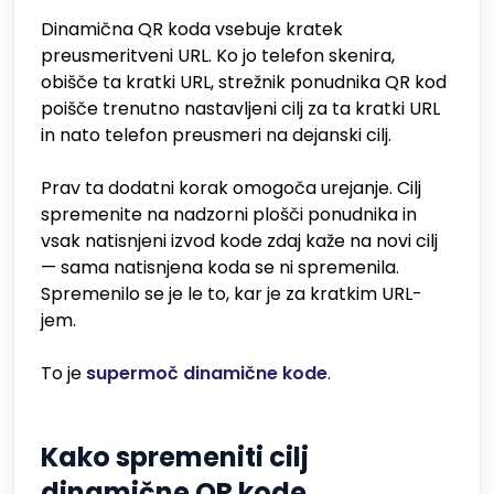
Dinamična QR koda vsebuje kratek
preusmeritveni URL. Ko jo telefon skenira,
obišče ta kratki URL, strežnik ponudnika QR kod
poišče trenutno nastavljeni cilj za ta kratki URL
in nato telefon preusmeri na dejanski cilj.
Prav ta dodatni korak omogoča urejanje. Cilj
spremenite na nadzorni plošči ponudnika in
vsak natisnjeni izvod kode zdaj kaže na novi cilj
— sama natisnjena koda se ni spremenila.
Spremenilo se je le to, kar je za kratkim URL-
jem.
To je
supermoč dinamične kode
.
Kako spremeniti cilj
dinamične QR kode