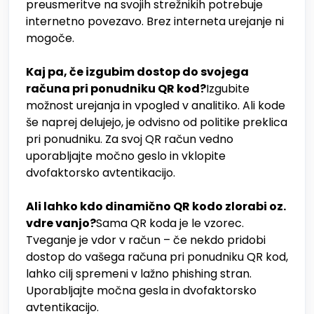
preusmeritve na svojih strežnikih potrebuje
internetno povezavo. Brez interneta urejanje ni
mogoče.
Kaj pa, če izgubim dostop do svojega
računa pri ponudniku QR kod?
Izgubite
možnost urejanja in vpogled v analitiko. Ali kode
še naprej delujejo, je odvisno od politike preklica
pri ponudniku. Za svoj QR račun vedno
uporabljajte močno geslo in vklopite
dvofaktorsko avtentikacijo.
Ali lahko kdo dinamično QR kodo zlorabi oz.
vdre vanjo?
Sama QR koda je le vzorec.
Tveganje je vdor v račun – če nekdo pridobi
dostop do vašega računa pri ponudniku QR kod,
lahko cilj spremeni v lažno phishing stran.
Uporabljajte močna gesla in dvofaktorsko
avtentikacijo.