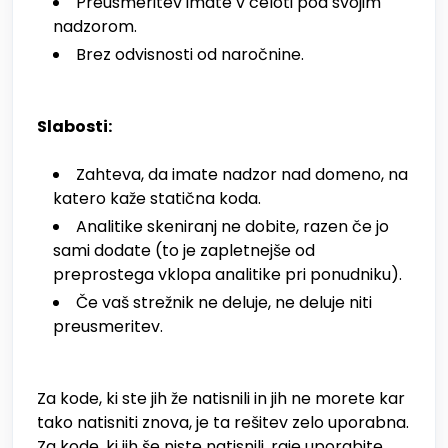
Preusmeritev imate v celoti pod svojim
nadzorom.
Brez odvisnosti od naročnine.
Slabosti:
Zahteva, da imate nadzor nad domeno, na
katero kaže statična koda.
Analitike skeniranj ne dobite, razen če jo
sami dodate (to je zapletnejše od
preprostega vklopa analitike pri ponudniku).
Če vaš strežnik ne deluje, ne deluje niti
preusmeritev.
Za kode, ki ste jih že natisnili in jih ne morete kar
tako natisniti znova, je ta rešitev zelo uporabna.
Za kode, ki jih še niste natisnili, raje uporabite