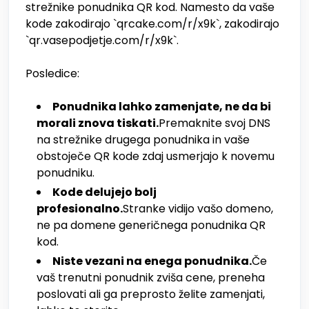
strežnike ponudnika QR kod. Namesto da vaše
kode zakodirajo `qrcake.com/r/x9k`, zakodirajo
`qr.vasepodjetje.com/r/x9k`.
Posledice:
Ponudnika lahko zamenjate, ne da bi
morali znova tiskati.
Premaknite svoj DNS
na strežnike drugega ponudnika in vaše
obstoječe QR kode zdaj usmerjajo k novemu
ponudniku.
Kode delujejo bolj
profesionalno.
Stranke vidijo vašo domeno,
ne pa domene generičnega ponudnika QR
kod.
Niste vezani na enega ponudnika.
Če
vaš trenutni ponudnik zviša cene, preneha
poslovati ali ga preprosto želite zamenjati,