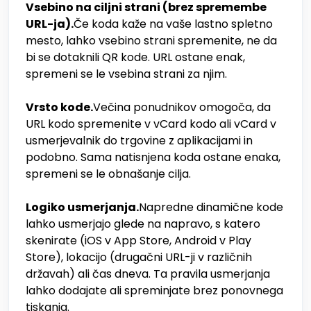
Vsebino na ciljni strani (brez spremembe
URL-ja).
Če koda kaže na vaše lastno spletno
mesto, lahko vsebino strani spremenite, ne da
bi se dotaknili QR kode. URL ostane enak,
spremeni se le vsebina strani za njim.
Vrsto kode.
Večina ponudnikov omogoča, da
URL kodo spremenite v vCard kodo ali vCard v
usmerjevalnik do trgovine z aplikacijami in
podobno. Sama natisnjena koda ostane enaka,
spremeni se le obnašanje cilja.
Logiko usmerjanja.
Napredne dinamične kode
lahko usmerjajo glede na napravo, s katero
skenirate (iOS v App Store, Android v Play
Store), lokacijo (drugačni URL-ji v različnih
državah) ali čas dneva. Ta pravila usmerjanja
lahko dodajate ali spreminjate brez ponovnega
tiskanja.