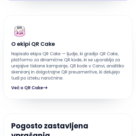
O ekipi QR Cake
Napisala ekipa QR Cake — ljudje, ki gradijo QR Cake,
platformo za dinamične QR kode, ki se uporablja za
urejajive tiskane kampanje, QR kode v Canvi, analitiko
skeniranj in dolgotrajne QR preusmeritve, ki delujejo
tudi po izteku naročnine.
Več o QR Cake
Pogosto zastavljena
vprašanja