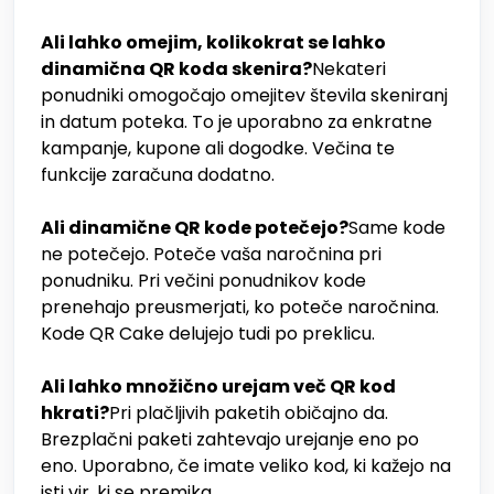
Ali lahko omejim, kolikokrat se lahko
dinamična QR koda skenira?
Nekateri
ponudniki omogočajo omejitev števila skeniranj
in datum poteka. To je uporabno za enkratne
kampanje, kupone ali dogodke. Večina te
funkcije zaračuna dodatno.
Ali dinamične QR kode potečejo?
Same kode
ne potečejo. Poteče vaša naročnina pri
ponudniku. Pri večini ponudnikov kode
prenehajo preusmerjati, ko poteče naročnina.
Kode QR Cake delujejo tudi po preklicu.
Ali lahko množično urejam več QR kod
hkrati?
Pri plačljivih paketih običajno da.
Brezplačni paketi zahtevajo urejanje eno po
eno. Uporabno, če imate veliko kod, ki kažejo na
isti vir, ki se premika.