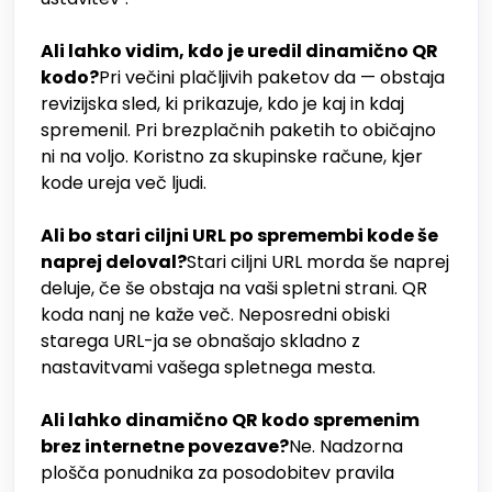
Ali lahko vidim, kdo je uredil dinamično QR
kodo?
Pri večini plačljivih paketov da — obstaja
revizijska sled, ki prikazuje, kdo je kaj in kdaj
spremenil. Pri brezplačnih paketih to običajno
ni na voljo. Koristno za skupinske račune, kjer
kode ureja več ljudi.
Ali bo stari ciljni URL po spremembi kode še
naprej deloval?
Stari ciljni URL morda še naprej
deluje, če še obstaja na vaši spletni strani. QR
koda nanj ne kaže več. Neposredni obiski
starega URL-ja se obnašajo skladno z
nastavitvami vašega spletnega mesta.
Ali lahko dinamično QR kodo spremenim
brez internetne povezave?
Ne. Nadzorna
plošča ponudnika za posodobitev pravila