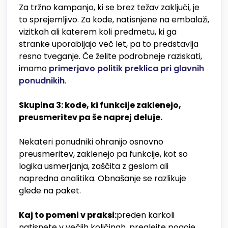
Za tržno kampanjo, ki se brez težav zaključi, je
to sprejemljivo. Za kode, natisnjene na embalaži,
vizitkah ali katerem koli predmetu, ki ga
stranke uporabljajo več let, pa to predstavlja
resno tveganje. Če želite podrobneje raziskati,
imamo
primerjavo politik preklica pri glavnih
ponudnikih
.
Skupina 3: kode, ki funkcije zaklenejo,
preusmeritev pa še naprej deluje.
Nekateri ponudniki ohranijo osnovno
preusmeritev, zaklenejo pa funkcije, kot so
logika usmerjanja, zaščita z geslom ali
napredna analitika. Obnašanje se razlikuje
glede na paket.
Kaj to pomeni v praksi:
preden karkoli
natisnete v večjih količinah, preglejte pogoje