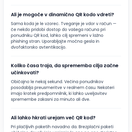
Ali je mogoče v dinamično QR kodo vdreti?
Sama koda je le vzorec. Tveganje je vdor v račun —
če nekdo pridobi dostop do vašega računa pri
ponudniku QR kod, lahko cilj spremeni v lažno
phishing stran. Uporabljajte močna gesla in
dvofaktorsko avtentikacijo.
Koliko časa traja, da sprememba cilja začne
učinkovati?
Običajno le nekaj sekund. Večina ponudnikov
posodablja preusmeritve v realnem času. Nekateri
imajo kratek predpomnilnik, ki lahko uveljavitev
spremembe zakasni za minuto ali dve.
Ali lahko hkrati urejam več QR kod?
Pri plačljivih paketih navadno da. Brezplačni paketi