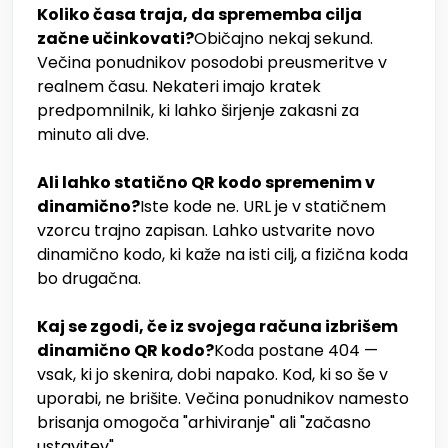
Koliko časa traja, da sprememba cilja
začne učinkovati?
Običajno nekaj sekund.
Večina ponudnikov posodobi preusmeritve v
realnem času. Nekateri imajo kratek
predpomnilnik, ki lahko širjenje zakasni za
minuto ali dve.
Ali lahko statično QR kodo spremenim v
dinamično?
Iste kode ne. URL je v statičnem
vzorcu trajno zapisan. Lahko ustvarite novo
dinamično kodo, ki kaže na isti cilj, a fizična koda
bo drugačna.
Kaj se zgodi, če iz svojega računa izbrišem
dinamično QR kodo?
Koda postane 404 —
vsak, ki jo skenira, dobi napako. Kod, ki so še v
uporabi, ne brišite. Večina ponudnikov namesto
brisanja omogoča "arhiviranje" ali "začasno
ustavitev".