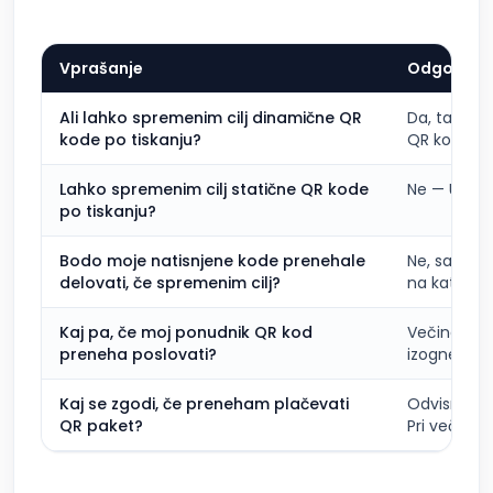
Vprašanje
Odgovor
Ali lahko spremenim cilj dinamične QR
Da, takoj,
kode po tiskanju?
QR kod.
Lahko spremenim cilj statične QR kode
Ne — URL je
po tiskanju?
Bodo moje natisnjene kode prenehale
Ne, same k
delovati, če spremenim cilj?
na katereg
Kaj pa, če moj ponudnik QR kod
Večina din
preneha poslovati?
izognete, 
Kaj se zgodi, če preneham plačevati
Odvisno od
QR paket?
Pri večini d