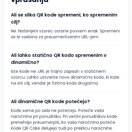
Ali se slika QR kode spremeni, ko spremenim
cilj?
Ne. Natisnjeni vzorec ostane povsem enak. Spremeni
se le vsebina za preusmeritvenim URL-jem.
Ali lahko statično QR kodo spremenim v
dinamično?
Iste kode ne. URL je trajno zapisan v statičnem
vzorcu. Lahko ustvarite novo dinamično kodo, ki kaže
na isti cilj, vendar je fizična koda drugačna.
Ali dinamične QR kode potečejo?
Kode same po sebi ne potečejo. Poteče vaša
naročnina pri ponudniku. Pri večini ponudnikov kode
prenehajo preusmerjati, ko vaša naročnina poteče.
Kode QR Cake delujejo tudi po preklicu naročnine.