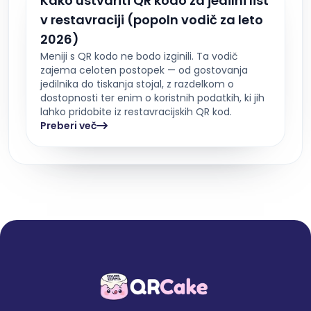
Kako ustvariti QR kodo za jedilni list
v restavraciji (popoln vodič za leto
2026)
Meniji s QR kodo ne bodo izginili. Ta vodič
zajema celoten postopek — od gostovanja
jedilnika do tiskanja stojal, z razdelkom o
dostopnosti ter enim o koristnih podatkih, ki jih
lahko pridobite iz restavracijskih QR kod.
Preberi več