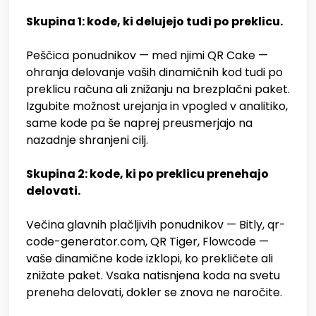
Skupina 1: kode, ki delujejo tudi po preklicu.
Peščica ponudnikov — med njimi QR Cake —
ohranja delovanje vaših dinamičnih kod tudi po
preklicu računa ali znižanju na brezplačni paket.
Izgubite možnost urejanja in vpogled v analitiko,
same kode pa še naprej preusmerjajo na
nazadnje shranjeni cilj.
Skupina 2: kode, ki po preklicu prenehajo
delovati.
Večina glavnih plačljivih ponudnikov — Bitly, qr-
code-generator.com, QR Tiger, Flowcode —
vaše dinamične kode izklopi, ko prekličete ali
znižate paket. Vsaka natisnjena koda na svetu
preneha delovati, dokler se znova ne naročite.