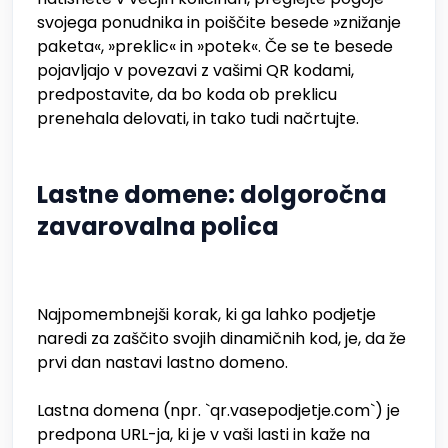
svojega ponudnika in poiščite besede »znižanje
paketa«, »preklic« in »potek«. Če se te besede
pojavljajo v povezavi z vašimi QR kodami,
predpostavite, da bo koda ob preklicu
prenehala delovati, in tako tudi načrtujte.
Lastne domene: dolgoročna
zavarovalna polica
Najpomembnejši korak, ki ga lahko podjetje
naredi za zaščito svojih dinamičnih kod, je, da že
prvi dan nastavi lastno domeno.
Lastna domena (npr. `qr.vasepodjetje.com`) je
predpona URL-ja, ki je v vaši lasti in kaže na