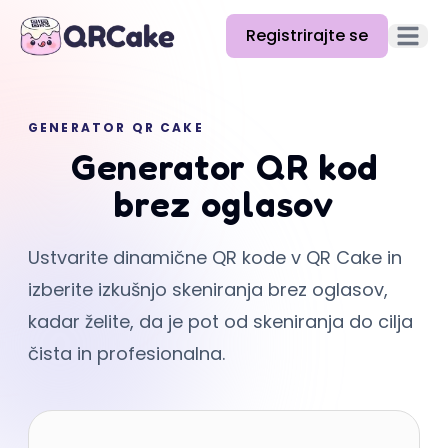
Registrirajte se
Odpri g
Funkcije
GENERATOR QR CAKE
Cene
Generator QR kod
Blog
brez oglasov
Dokumentacija
Ustvarite dinamične QR kode v QR Cake in
Pomoč
izberite izkušnjo skeniranja brez oglasov,
API
kadar želite, da je pot od skeniranja do cilja
čista in profesionalna.