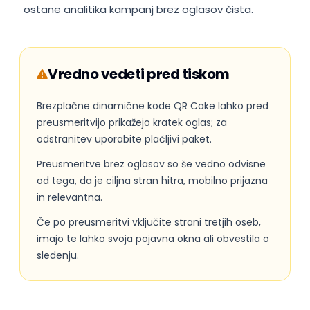
ostane analitika kampanj brez oglasov čista.
Vredno vedeti pred tiskom
Brezplačne dinamične kode QR Cake lahko pred
preusmeritvijo prikažejo kratek oglas; za
odstranitev uporabite plačljivi paket.
Preusmeritve brez oglasov so še vedno odvisne
od tega, da je ciljna stran hitra, mobilno prijazna
in relevantna.
Če po preusmeritvi vključite strani tretjih oseb,
imajo te lahko svoja pojavna okna ali obvestila o
sledenju.