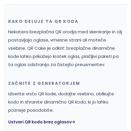
KAKO DELUJE TA QR KODA
Nekatera brezplačna QR orodja med skeniranje in cilj
postavljajo oglase, vmesne strani ali moteče
vsebine. QR Cake je odkrit: brezplačne dinamične
kode lahko prikažejo kratek oglas, plačljivi paketi pa
ta oglas odstranijo za čistejšo preusmeritev.
ZAČNITE Z GENERATORJEM
Izberite vrsto QR kode, dodajte vsebino, oblikujte
kodo in shranite dinamično QR kodo, ki jo lahko
pozneje posodobite.
Ustvari QR kodo brez oglasov