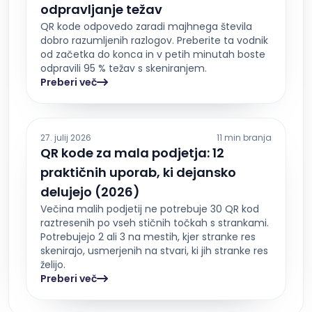
odpravljanje težav
QR kode odpovedo zaradi majhnega števila
dobro razumljenih razlogov. Preberite ta vodnik
od začetka do konca in v petih minutah boste
odpravili 95 % težav s skeniranjem.
Preberi več
27. julij 2026
11 min branja
QR kode za mala podjetja: 12
praktičnih uporab, ki dejansko
delujejo (2026)
Večina malih podjetij ne potrebuje 30 QR kod
raztresenih po vseh stičnih točkah s strankami.
Potrebujejo 2 ali 3 na mestih, kjer stranke res
skenirajo, usmerjenih na stvari, ki jih stranke res
želijo.
Preberi več