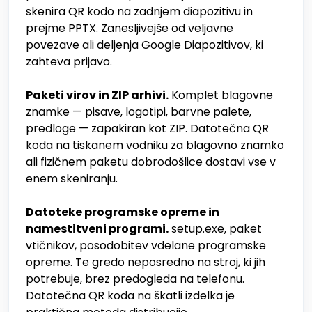
skenira QR kodo na zadnjem diapozitivu in
prejme PPTX. Zanesljivejše od veljavne
povezave ali deljenja Google Diapozitivov, ki
zahteva prijavo.
Paketi virov in ZIP arhivi.
Komplet blagovne
znamke — pisave, logotipi, barvne palete,
predloge — zapakiran kot ZIP. Datotečna QR
koda na tiskanem vodniku za blagovno znamko
ali fizičnem paketu dobrodošlice dostavi vse v
enem skeniranju.
Datoteke programske opreme in
namestitveni programi.
setup.exe, paket
vtičnikov, posodobitev vdelane programske
opreme. Te gredo neposredno na stroj, ki jih
potrebuje, brez predogleda na telefonu.
Datotečna QR koda na škatli izdelka je