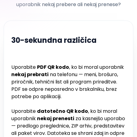
uporabnik nekaj prebere ali nekaj prenese?
30-sekundna različica
Uporabite
PDF QR kodo
, ko bi moral uporabnik
nekaj prebrati
na telefonu — meni, brošuro,
priročnik, tehnični list ali program prireditve.
PDF se odpre neposredno v brskalniku, brez
potrebe po aplikaciji.
Uporabite
datotečno QR kodo
, ko bi moral
uporabnik
nekaj prenesti
za kasnejšo uporabo
— predlogo preglednice, ZIP arhiv, predstavitev
ali paket virov. Datoteka se shrani zdaj in odpre