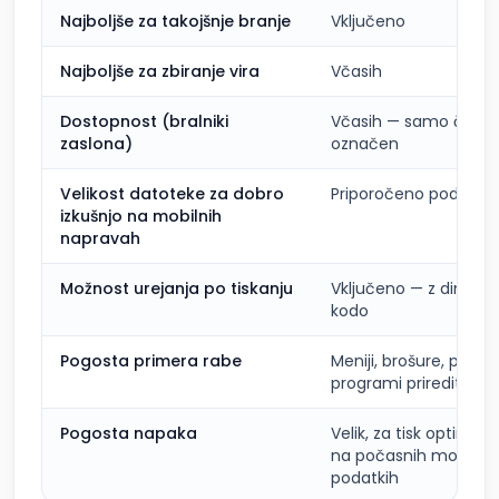
Najboljše za takojšnje branje
Vključeno
Najboljše za zbiranje vira
Včasih
Dostopnost (bralniki
Včasih — samo če je 
zaslona)
označen
Velikost datoteke za dobro
Priporočeno pod 2 MB
izkušnjo na mobilnih
napravah
Možnost urejanja po tiskanju
Vključeno — z dinam
kodo
Pogosta primera rabe
Meniji, brošure, priročn
programi prireditev
Pogosta napaka
Velik, za tisk optimizi
na počasnih mobilnih
podatkih