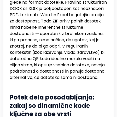
glede na format datoteke. Pravilno strukturiran
DOCX ali XLSX je bolj dostopen kot neoznačeni
PDF, ker imata Word in Excel bogatejša orodja
za dostopnost. Toda ZIP arhiv polnih datotek
nima nobene inherentne strukturne
dostopnosti — uporabnik z bralnikom zaslona,
ki ga prenese, nima načina, da ugotovi, kaj je
znotraj, ne da bi ga odprl. V reguliranih
kontekstih (izobraževanje, vlada, zdravstvo) bi
datotečna QR koda idealno morala voditi na
ciljno stran, ki opisuje vsebino datoteke, navaja
podrobnosti o dostopnosti in ponuja dostopno
alternativo, če datoteka sama ni dostopna.
Potek dela posodabljanja:
zakaj so dinamične kode
ključne za obe vrsti