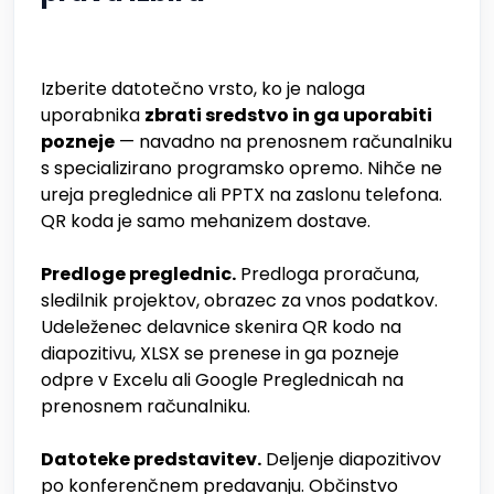
Izberite datotečno vrsto, ko je naloga
uporabnika
zbrati sredstvo in ga uporabiti
pozneje
— navadno na prenosnem računalniku
s specializirano programsko opremo. Nihče ne
ureja preglednice ali PPTX na zaslonu telefona.
QR koda je samo mehanizem dostave.
Predloge preglednic.
Predloga proračuna,
sledilnik projektov, obrazec za vnos podatkov.
Udeleženec delavnice skenira QR kodo na
diapozitivu, XLSX se prenese in ga pozneje
odpre v Excelu ali Google Preglednicah na
prenosnem računalniku.
Datoteke predstavitev.
Deljenje diapozitivov
po konferenčnem predavanju. Občinstvo