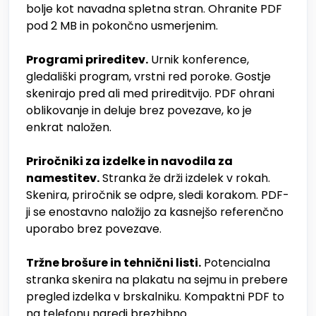
bolje kot navadna spletna stran. Ohranite PDF
pod 2 MB in pokončno usmerjenim.
Programi prireditev.
Urnik konference,
gledališki program, vrstni red poroke. Gostje
skenirajo pred ali med prireditvijo. PDF ohrani
oblikovanje in deluje brez povezave, ko je
enkrat naložen.
Priročniki za izdelke in navodila za
namestitev.
Stranka že drži izdelek v rokah.
Skenira, priročnik se odpre, sledi korakom. PDF-
ji se enostavno naložijo za kasnejšo referenčno
uporabo brez povezave.
Tržne brošure in tehnični listi.
Potencialna
stranka skenira na plakatu na sejmu in prebere
pregled izdelka v brskalniku. Kompaktni PDF to
na telefonu naredi brezhibno.