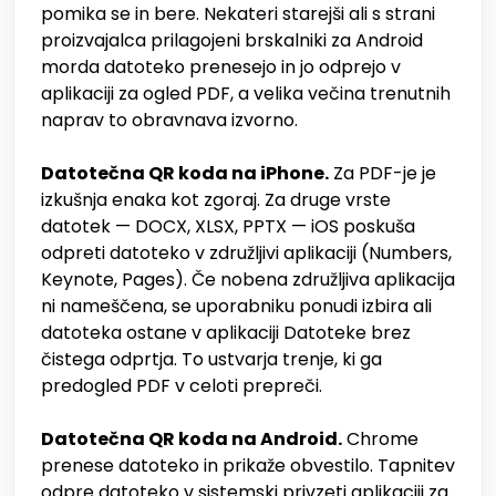
pomika se in bere. Nekateri starejši ali s strani
proizvajalca prilagojeni brskalniki za Android
morda datoteko prenesejo in jo odprejo v
aplikaciji za ogled PDF, a velika večina trenutnih
naprav to obravnava izvorno.
Datotečna QR koda na iPhone.
Za PDF-je je
izkušnja enaka kot zgoraj. Za druge vrste
datotek — DOCX, XLSX, PPTX — iOS poskuša
odpreti datoteko v združljivi aplikaciji (Numbers,
Keynote, Pages). Če nobena združljiva aplikacija
ni nameščena, se uporabniku ponudi izbira ali
datoteka ostane v aplikaciji Datoteke brez
čistega odprtja. To ustvarja trenje, ki ga
predogled PDF v celoti prepreči.
Datotečna QR koda na Android.
Chrome
prenese datoteko in prikaže obvestilo. Tapnitev
odpre datoteko v sistemski privzeti aplikaciji za