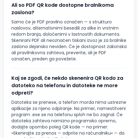
Ali so PDF QR kode dostopne bralnikoma
zaslona?
Samo če je PDF pravilno označen — s strukturo
naslovov, alternativnimi besedili za slike in vrstnim
redom branja, določenimi v lastnostih dokumenta.
Skenirani PDF ali neoznačen tiskani izvoz je za bralnike
zaslona dejansko neviden. Če je dostopnost zakonska
ali pravilnikovna zahteva, preverite, ali je PDF
označen, preden ga povežete.
Kaj se zgodi, če nekdo skenenira QR kodo za
datoteko na telefonu in datoteke ne more
odpreti?
Datoteka se prenese, a telefon morda nima ustrezne
aplikacije za njeno odpiranje. Na primer, namestitveni
program .exe se na telefonu sploh ne bo zagnal. Če
datoteka zahteva namizno programsko opremo,
dodajte opombo poleg QR kode — na primer:
»Skenirajte za prenos — odprite na računalniku« — da