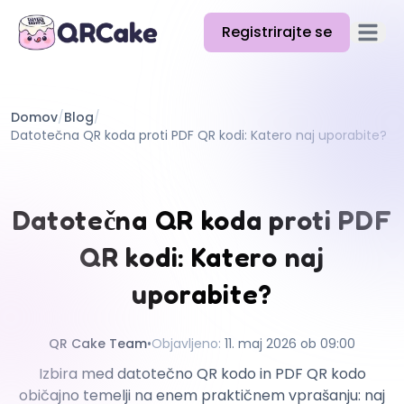
Registrirajte se
Odpri g
Funkcije
Domov
/
Blog
/
Cene
Datotečna QR koda proti PDF QR kodi: Katero naj uporabite?
Blog
Dokumentacija
Datotečna QR koda proti PDF
Pomoč
QR kodi: Katero naj
API
uporabite?
QR Cake Team
•
Objavljeno
:
11. maj 2026 ob 09:00
Izbira med datotečno QR kodo in PDF QR kodo
običajno temelji na enem praktičnem vprašanju: naj