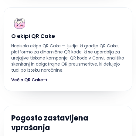
O ekipi QR Cake
Napisala ekipa QR Cake — ljudje, ki gradijo QR Cake,
platformo za dinamične QR kode, ki se uporablja za
urejajive tiskane kampanje, QR kode v Canvi, analitiko
skeniranj in dolgotrajne QR preusmeritve, ki delujejo
tudi po izteku naročnine.
Več o QR Cake
Pogosto zastavljena
vprašanja