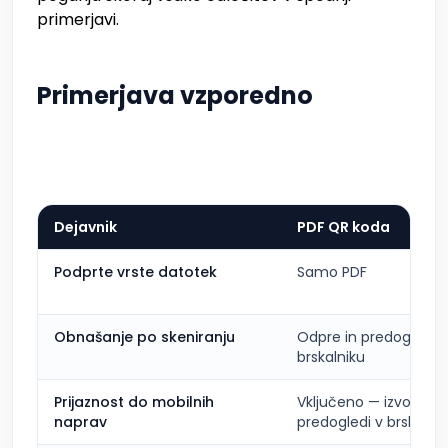
primerjavi.
Primerjava vzporedno
Dejavnik
PDF QR koda
Podprte vrste datotek
Samo PDF
Obnašanje po skeniranju
Odpre in predogleda 
brskalniku
Prijaznost do mobilnih
Vključeno — izvorno
naprav
predogledi v brskalni