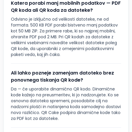
Katera porabi manj mobilnih podatkov — PDF
QR koda ali QR koda za datoteke?
Odvisno je izključno od velikosti datoteke, ne od
formata. 500 KB PDF porabi bistveno manj podatkov
kot 50 MB ZIP. Za primere rabe, ki so najprej mobilni,
ohranite PDF pod 2 MB. Pri QR kodah za datoteke z
velikimi vsebinami navedite velikost datoteke poleg
QR kode, da uporabniki z omejenimi podatkovnimi
paketi vedo, kaj jih čaka.
Ali lahko pozneje zamenjam datoteko brez
ponovnega tiskanja QR kode?
Da — če uporabite dinamično QR kodo. Dinamične
kode kažejo na preusmeritev, ki jo nadzorujete. Ko se
osnovna datoteka spremeni, posodobite cilj na
nadzorni plošči in natisnjena koda samodejno dostavi
novo različico. QR Cake podpira dinamične kode tako
za PDF kot za datoteke.