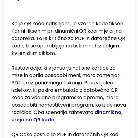
Ko je QR koda natisnjena, je vzorec kode fiksen.
Kar ni fiksen — pri dinamični QR kodi — je ciljna
datoteka. To je kritično za PDF in datotečne QR
kode, ki se uporabljajo na tiskaninah z dolgim
življenjskim ciklom.
Restavracija, ki v januarju natisne kartice za
mize in aprila posodobi meni, mora zamenjati
PDF brez ponovnega tiskanja. Proizvajalec
izdelkov, ki pakira embalažo z datotečno QR
kodo za vdelano programsko opremo, mora
posodobiti namestitveni program, ko izide nova
različica. Oba scenarija zahtevata
dinamično,
urejalno QR kodo
.
QR Cake gosti cilje PDF in datotečnih QR kod