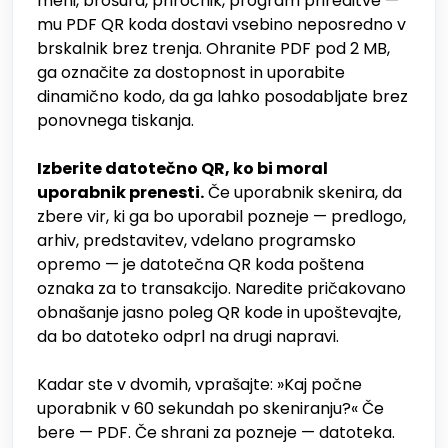
meni, brošura, priročnik, program prireditve —
mu PDF QR koda dostavi vsebino neposredno v
brskalnik brez trenja. Ohranite PDF pod 2 MB,
ga označite za dostopnost in uporabite
dinamično kodo, da ga lahko posodabljate brez
ponovnega tiskanja.
Izberite datotečno QR, ko bi moral
uporabnik prenesti.
Če uporabnik skenira, da
zbere vir, ki ga bo uporabil pozneje — predlogo,
arhiv, predstavitev, vdelano programsko
opremo — je datotečna QR koda poštena
oznaka za to transakcijo. Naredite pričakovano
obnašanje jasno poleg QR kode in upoštevajte,
da bo datoteko odprl na drugi napravi.
Kadar ste v dvomih, vprašajte: »Kaj počne
uporabnik v 60 sekundah po skeniranju?« Če
bere — PDF. Če shrani za pozneje — datoteka.