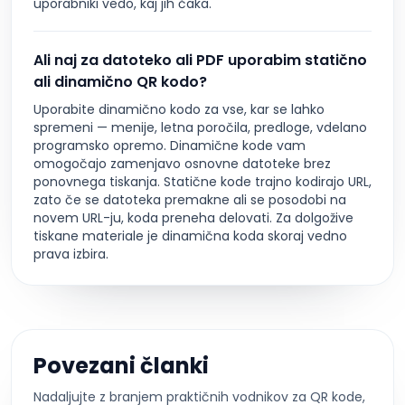
uporabniki vedo, kaj jih čaka.
Ali naj za datoteko ali PDF uporabim statično
ali dinamično QR kodo?
Uporabite dinamično kodo za vse, kar se lahko
spremeni — menije, letna poročila, predloge, vdelano
programsko opremo. Dinamične kode vam
omogočajo zamenjavo osnovne datoteke brez
ponovnega tiskanja. Statične kode trajno kodirajo URL,
zato če se datoteka premakne ali se posodobi na
novem URL-ju, koda preneha delovati. Za dolgožive
tiskane materiale je dinamična koda skoraj vedno
prava izbira.
Povezani članki
Nadaljujte z branjem praktičnih vodnikov za QR kode,