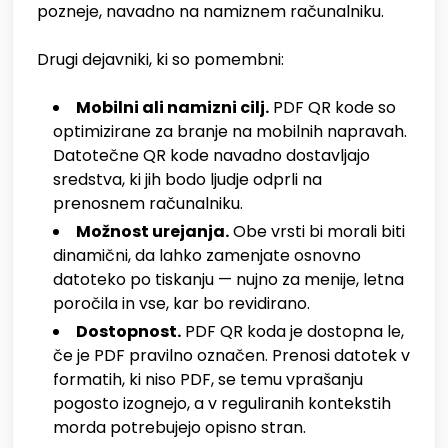
pozneje, navadno na namiznem računalniku.
Drugi dejavniki, ki so pomembni:
Mobilni ali namizni cilj.
PDF QR kode so
optimizirane za branje na mobilnih napravah.
Datotečne QR kode navadno dostavljajo
sredstva, ki jih bodo ljudje odprli na
prenosnem računalniku.
Možnost urejanja.
Obe vrsti bi morali biti
dinamični, da lahko zamenjate osnovno
datoteko po tiskanju — nujno za menije, letna
poročila in vse, kar bo revidirano.
Dostopnost.
PDF QR koda je dostopna le,
če je PDF pravilno označen. Prenosi datotek v
formatih, ki niso PDF, se temu vprašanju
pogosto izognejo, a v reguliranih kontekstih
morda potrebujejo opisno stran.