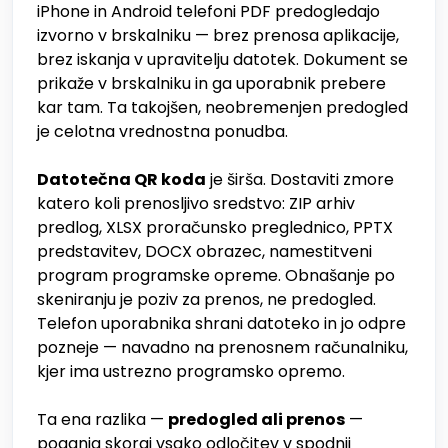
iPhone in Android telefoni PDF predogledajo
izvorno v brskalniku — brez prenosa aplikacije,
brez iskanja v upravitelju datotek. Dokument se
prikaže v brskalniku in ga uporabnik prebere
kar tam. Ta takojšen, neobremenjen predogled
je celotna vrednostna ponudba.
Datotečna QR koda
je širša. Dostaviti zmore
katero koli prenosljivo sredstvo: ZIP arhiv
predlog, XLSX proračunsko preglednico, PPTX
predstavitev, DOCX obrazec, namestitveni
program programske opreme. Obnašanje po
skeniranju je poziv za prenos, ne predogled.
Telefon uporabnika shrani datoteko in jo odpre
pozneje — navadno na prenosnem računalniku,
kjer ima ustrezno programsko opremo.
Ta ena razlika —
predogled ali prenos
—
poganja skoraj vsako odločitev v spodnji