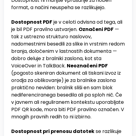
Dostopnost ni manjše vprašanje za noben
format, a načini neuspeha se razlikujejo.
Dostopnost PDF
je v celoti odvisna od tega, ali
je bil PDF pravilno ustvarjen.
Označeni PDF
—
tak z ustrezno strukturo naslovov,
nadomestnimi besedili za slike in vrstnim redom
branja, določenim v lastnostih dokumenta —
dobro deluje z bralniki zaslona, kot sta
VoiceOver in TalkBack.
Neoznačeni PDF
(pogosto skeniran dokument ali tiskani izvoz iz
orodja za oblikovanje) je za bralnike zaslona
praktično neviden: bralnik sliši en sam blok
nediferenciranega besedila ali pa sploh nič. Če
v javnem ali reguliranem kontekstu uporabljate
PDF QR kode, mora biti PDF pravilno označen. V
mnogih pravnih redih to ni izbirno.
Dostopnost pri prenosu datotek
se razlikuje