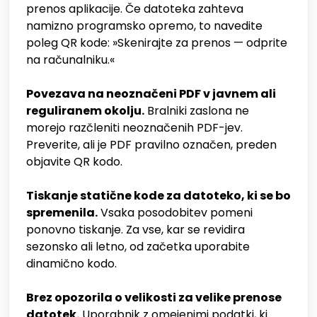
prenos aplikacije. Če datoteka zahteva
namizno programsko opremo, to navedite
poleg QR kode: »Skenirajte za prenos — odprite
na računalniku.«
Povezava na neoznačeni PDF v javnem ali
reguliranem okolju.
Bralniki zaslona ne
morejo razčleniti neoznačenih PDF-jev.
Preverite, ali je PDF pravilno označen, preden
objavite QR kodo.
Tiskanje statične kode za datoteko, ki se bo
spremenila.
Vsaka posodobitev pomeni
ponovno tiskanje. Za vse, kar se revidira
sezonsko ali letno, od začetka uporabite
dinamično kodo.
Brez opozorila o velikosti za velike prenose
datotek.
Uporabnik z omejenimi podatki, ki