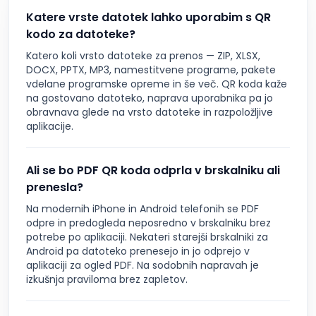
Katere vrste datotek lahko uporabim s QR
kodo za datoteke?
Katero koli vrsto datoteke za prenos — ZIP, XLSX,
DOCX, PPTX, MP3, namestitvene programe, pakete
vdelane programske opreme in še več. QR koda kaže
na gostovano datoteko, naprava uporabnika pa jo
obravnava glede na vrsto datoteke in razpoložljive
aplikacije.
Ali se bo PDF QR koda odprla v brskalniku ali
prenesla?
Na modernih iPhone in Android telefonih se PDF
odpre in predogleda neposredno v brskalniku brez
potrebe po aplikaciji. Nekateri starejši brskalniki za
Android pa datoteko prenesejo in jo odprejo v
aplikaciji za ogled PDF. Na sodobnih napravah je
izkušnja praviloma brez zapletov.