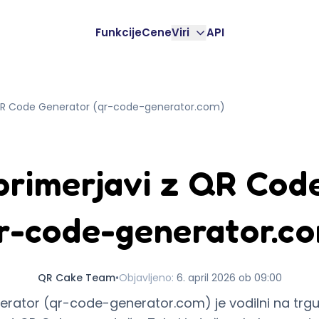
Funkcije
Cene
Viri
API
 QR Code Generator (qr-code-generator.com)
primerjavi z QR Cod
r-code-generator.c
QR Cake Team
•
Objavljeno
:
6. april 2026 ob 09:00
ator (qr-code-generator.com) je vodilni na trgu 