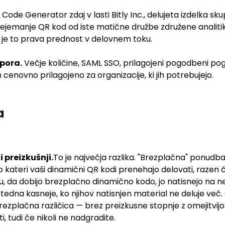
Code Generator zdaj v lasti Bitly Inc., delujeta izdelka sku
ejemanje QR kod od iste matične družbe združene analitike
je to prava prednost v delovnem toku.
dpora.
Večje količine, SAML SSO, prilagojeni pogodbeni po
cenovno prilagojeno za organizacije, ki jih potrebujejo.
a
 preizkušnji.
To je največja razlika. "Brezplačna" ponud
ateri vaši dinamični QR kodi prenehajo delovati, razen č
nju, da dobijo brezplačno dinamično kodo, jo natisnejo na ne
tedna kasneje, ko njihov natisnjen material ne deluje več
brezplačna različica — brez preizkusne stopnje z omejitvijo
, tudi če nikoli ne nadgradite.