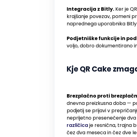
Integracija z Bitly.
Ker je QR 
krajšanje povezav, pomeni pr
naprednega uporabnika Bitly 
Podjetniške funkcije in po
voljo, dobro dokumentirano in 
Kje QR Cake zmag
Brezplačno proti brezplačni
dnevna preizkusna doba — po k
podjetij se prijavi v prepriča
neprijetno presenečenje dva 
različica
je resnična, trajna 
čez dva meseca in čez dve leti