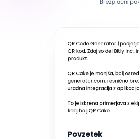
Brezplačni pak
QR Code Generator (podjetje
QR kod. Zdaj so del Bitly Inc., 
produkt.
QR Cake je manjša, bolj osred
generator.com: resnično brezp
uradna integracija z aplikacij
To je iskrena primerjava z e
kdaj bolj QR Cake.
Povzetek