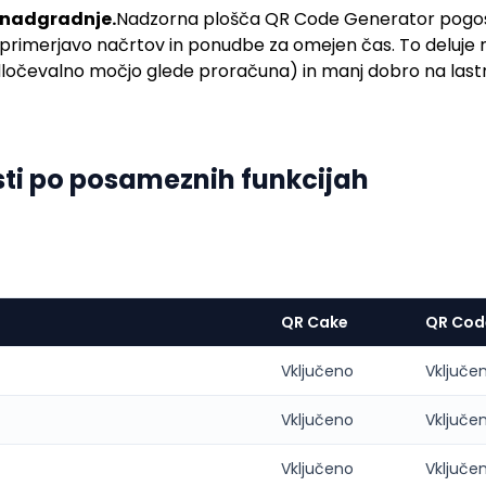
 nadgradnje.
Nadzorna plošča QR Code Generator pogost
primerjavo načrtov in ponudbe za omejen čas. To deluje na
ločevalno močjo glede proračuna) in manj dobro na lastni
sti po posameznih funkcijah
QR Cake
QR Cod
Vključeno
Vključe
Vključeno
Vključe
Vključeno
Vključe