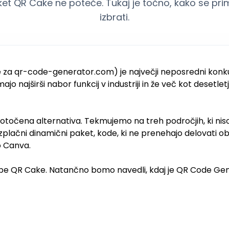
et QR Cake ne poteče. Tukaj je točno, kako se pri
izbrati.
 za qr-code-generator.com) je največji neposredni konk
imajo najširši nabor funkcij v industriji in že več kot desetle
otočena alternativa. Tekmujemo na treh področjih, ki nis
lačni dinamični paket, kode, ki ne prenehajo delovati ob 
o Canva.
kipe QR Cake. Natančno bomo navedli, kdaj je QR Code Gen