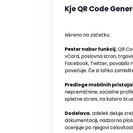
Kje QR Code Gener
Iskreno na začetku:
Pester nabor funkcij.
QR Code
vCard, poslovna stran, trgovin
Facebook, Twitter, povabilo n
povečuje. Če si lahko zamisli
Predloge mobilnih pristajal
nepremičnine, socialne profil
spletne strani, na katero bi u
Dodelava.
Izdelek deluje zre
dokumentaciji, nadzorna plošč
ocenjuje po njegovi celovitos