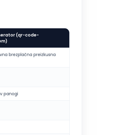
erator (qr-code-
om)
na brezplačna preizkusna
 v panogi