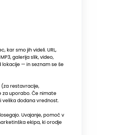
kar smo jih videli. URL,
3, galerija slik, video,
 lokacije — in seznam se še
 (za restavracije,
ene za uporabo. Če nimate
ni velika dodana vrednost.
e dosegajo. Uvajanje, pomoč v
arketinška ekipa, ki orodje