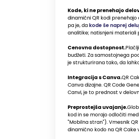
Kode, ki ne prenehajo delov
dinamični QR kodi prenehajo d
pa je, da
kode še naprej delu
analitike; natisnjeni materiali
Cenovna dostopnost.
Plačl
budžeti. Za samostojnega pod
je strukturirana tako, da lah
Integracija s Canva.
QR Cake
Canva dizajne. QR Code Gener
Canvi, je to prednost v delovne
Preprostejša uvajanje.
Globl
kod in se morajo odločiti med
"Mobilna stran"). Vmesnik QR 
dinamično kodo na QR Cake v 