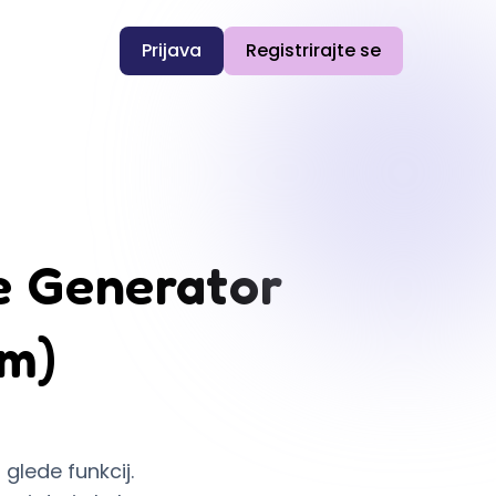
Prijava
Registrirajte se
e Generator
om)
glede funkcij.