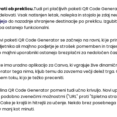
ati ob preklicu.
Tudi pri plačljivih paketi QR Code Genera
elovati. Vsak natisnjen letak, nalepka in stojalo je zdaj 
jejo
do nazadnje shranjene destinacije po preklicu. Izgubi
 pa ostanejo funkcionalni.
jivi paketi QR Code Generator se začnejo na ravni, ki je p
jetnika ali majhno podjetje je strošek pomemben in traje
ko majhni uporabniki ostanejo brezplačni za nedoločen čas
 ima uradno aplikacijo za Canva, ki vgrajuje žive dinam
ator tega nima, kljub temu da zavzema večji delež trga. 
m toku, ki jo je težko preceniti.
ina QR Code Generator pomeni tudi učno krivuljo. Novi upor
 podobno zvenečimi možnostmi ("URL" proti "Spletna stran" 
Cake je krajši in hitrejši za učenje. Nekdo brez posebnega
manj kot minuti.