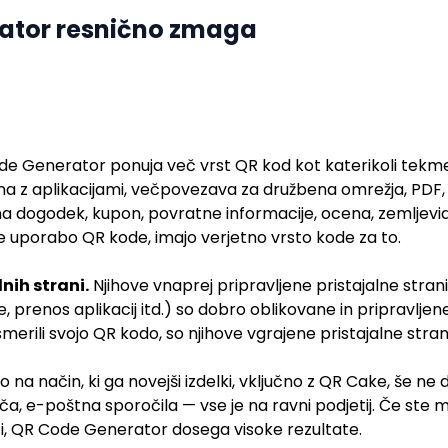
ator resnično zmaga
 Generator ponuja več vrst QR kod kot katerikoli tekmec, 
a z aplikacijami, večpovezava za družbena omrežja, PDF, MP
a dogodek, kupon, povratne informacije, ocena, zemljevid
te uporabo QR kode, imajo verjetno vrsto kode za to.
nih strani.
Njihove vnaprej pripravljene pristajalne strani
e, prenos aplikacij itd.) so dobro oblikovane in pripravlj
smerili svojo QR kodo, so njihove vgrajene pristajalne stra
lo na način, ki ga novejši izdelki, vključno z QR Cake, še n
a, e-poštna sporočila — vse je na ravni podjetij. Če ste m
ti, QR Code Generator dosega visoke rezultate.