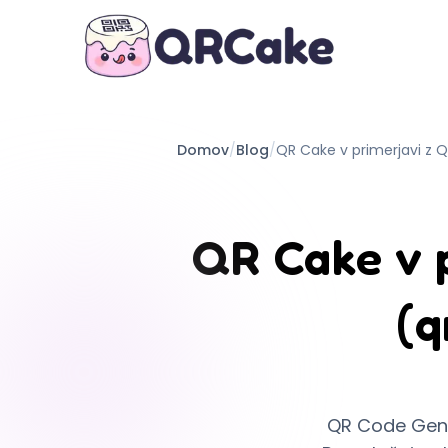
Domov
/
Blog
/
QR Cake v primerjavi z
QR Cake v 
(q
QR Code Gener