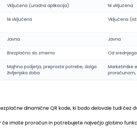
Vključena (uradna aplikacija)
Ni vključena
Ni vključena
Vključena (isti
Javna
Javna
Brezplačno do zmerno
Od srednjega
Majhna podjetja, preproste potrebe, dolga
Marketinške e
življenjska doba
proračunom, 
rezplačne dinamične QR kode, ki bodo delovale tudi čez dve
r
če imate proračun in potrebujete največjo globino funkci