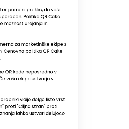
tor pomeni preklic, da vaši
neuporaben. Politika QR Cake
te možnost urejanja in
rimerna za marketinške ekipe z
n. Cenovna politika QR Cake
.
ične QR kode neposredno v
Če vaša ekipa ustvarja v
abniki vidijo dolgo listo vrst
proti "Ciljna stran" proti
 znanja lahko ustvari delujočo