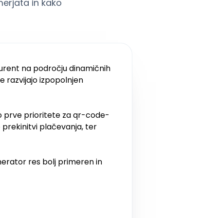
merjata in kako
urent na področju dinamičnih
tje razvijajo izpopolnjen
o prve prioritete za qr-code-
prekinitvi plačevanja, ter
erator res bolj primeren in