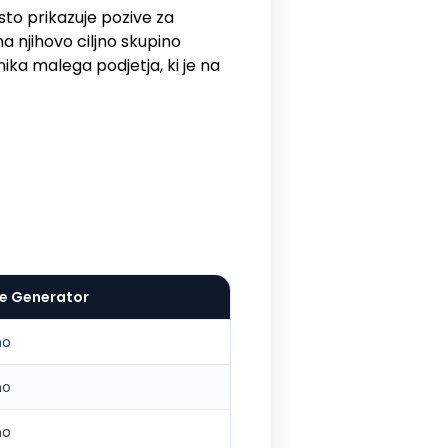
o prikazuje pozive za
 njihovo ciljno skupino
ka malega podjetja, ki je na
e Generator
no
no
no