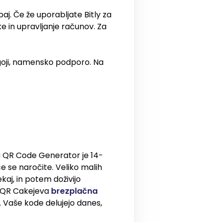
paj. Če že uporabljate Bitly za
 in upravljanje računov. Za
goji, namensko podporo. Na
ba QR Code Generator je 14-
e se naročite. Veliko malih
kaj, in potem doživijo
. QR Cakejeva
brezplačna
. Vaše kode delujejo danes,