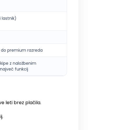
 lastnik)
 do premium razreda
kipe z naložbenim
največ funkcij
 leti brez plačila.
j.