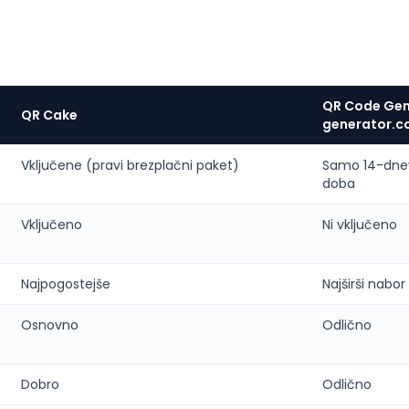
QR Code Gen
QR Cake
generator.c
Vključene (pravi brezplačni paket)
Samo 14-dnev
doba
Vključeno
Ni vključeno
Najpogostejše
Najširši nabor
Osnovno
Odlično
Dobro
Odlično