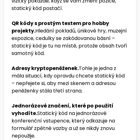
vizitky pokaždé, když se vám změní pozice,
statický kód postačí.
QR kódy s prostým textem pro hobby
projekty.
Hledání pokladů, únikové hry, muzejní
expozice, cedulky se zakódovanou básní –
statický kód je tu na místě, protože obsah tvoří
samotný kód.
Adresy kryptopeněženek.
Tohle je jedna z
mála situací, kdy opravdu chcete statický kód
– nepřejete si, aby mezi skenem a adresou
peněženky stála třetí strana.
Jednorázové značení, které po použití
vyhodíte.
Statický kód na jednorázové
konferenční vstupence, který odkazuje na
formulář zpětné vazby a už se nikdy znovu
nepoužije.