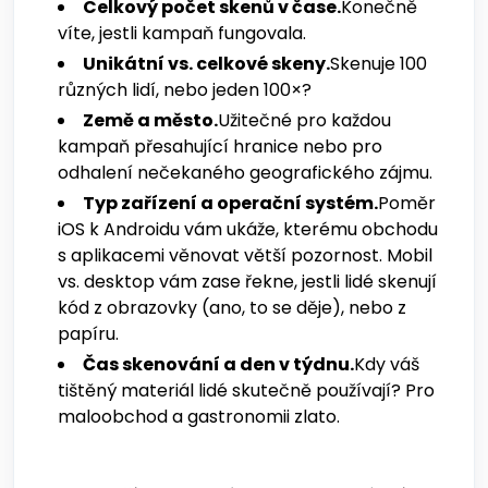
Celkový počet skenů v čase.
Konečně
víte, jestli kampaň fungovala.
Unikátní vs. celkové skeny.
Skenuje 100
různých lidí, nebo jeden 100×?
Země a město.
Užitečné pro každou
kampaň přesahující hranice nebo pro
odhalení nečekaného geografického zájmu.
Typ zařízení a operační systém.
Poměr
iOS k Androidu vám ukáže, kterému obchodu
s aplikacemi věnovat větší pozornost. Mobil
vs. desktop vám zase řekne, jestli lidé skenují
kód z obrazovky (ano, to se děje), nebo z
papíru.
Čas skenování a den v týdnu.
Kdy váš
tištěný materiál lidé skutečně používají? Pro
maloobchod a gastronomii zlato.