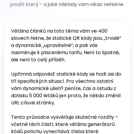
použít který – a jaké náklady vám nikdo neřekne.
Většina článků na toto téma vám ve 400
slovech řekne, že statické QR kódy jsou „trvalé“
a dynamické „upravitelné“, a pak vás
nasměruje k placenému tarifu. Není to špatně,
ale není to celý příběh.
Upřímná odpověď: statické kódy se hodí asi do
tří specifických situací. Pro všechno ostatní
vám dynamické ušetří peníze, čas a ostudu z
dotisku 5 000 letáků jen proto, že někdo změnil
URL cílové stránky.
Tento průvodce vysvětluje skutečné rozdíly –
včetně těch částí, které většina generátorů
kódů potichu vynechává: třeba které