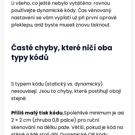
U všeho, co ještě nebylo vytištěno: rovnou
používejte dynamické kódy. Čas věnovaný
nastavení se vám vyplatí už při první opravě
překlepu, aniž byste museli znovu tisknout.
Časté chyby, které ničí oba
typy kódů
S typem kódu (statický vs. dynamický)
nesouvisejí. Jsou to chyby, které postihují obojí
stejně:
Příliš malý tisk kódu.
Spolehlivé minimum je asi
2 × 2 cm (zhruba 0,8 palce) pro ruční
skenování na délku paže. Větší, pokud je kód na
stěně a lidé stojí dál. Dynamické QR kódy