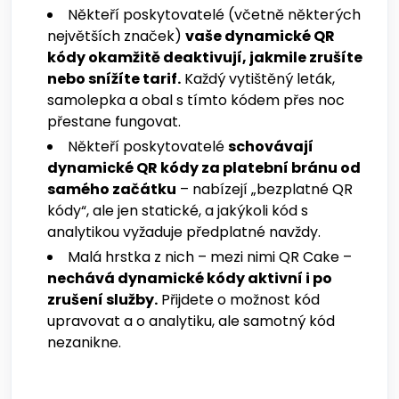
Někteří poskytovatelé (včetně některých
největších značek)
vaše dynamické QR
kódy okamžitě deaktivují, jakmile zrušíte
nebo snížíte tarif.
Každý vytištěný leták,
samolepka a obal s tímto kódem přes noc
přestane fungovat.
Někteří poskytovatelé
schovávají
dynamické QR kódy za platební bránu od
samého začátku
– nabízejí „bezplatné QR
kódy“, ale jen statické, a jakýkoli kód s
analytikou vyžaduje předplatné navždy.
Malá hrstka z nich – mezi nimi QR Cake –
nechává dynamické kódy aktivní i po
zrušení služby.
Přijdete o možnost kód
upravovat a o analytiku, ale samotný kód
nezanikne.