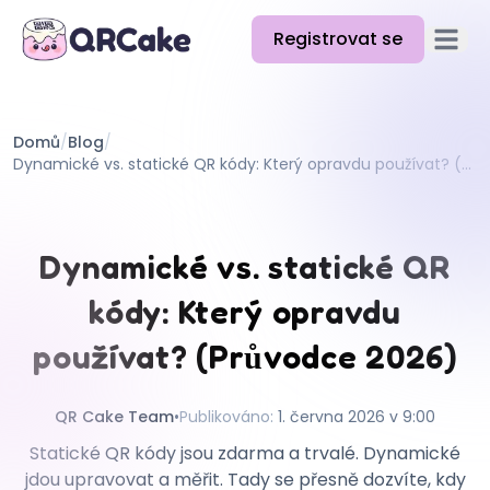
Registrovat se
Otevřít
Funkce
Domů
/
Blog
/
Ceník
Dynamické vs. statické QR kódy: Který opravdu používat? (Průvodce 2026)
Blog
Dokumentace
Dynamické vs. statické QR
Nápověda
kódy: Který opravdu
API
používat? (Průvodce 2026)
QR Cake Team
•
Publikováno
:
1. června 2026 v 9:00
Statické QR kódy jsou zdarma a trvalé. Dynamické
jdou upravovat a měřit. Tady se přesně dozvíte, kdy