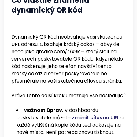
Co vlastně znamená
dynamický QR kód
Dynamický QR kód neobsahuje vaši skutečnou
URL adresu. Obsahuje krátký odkaz – obvykle
něco jako qrcake.com/r/x9k – který sídlí na
serverech poskytovatele QR kódů. Když někdo
kód naskenuje, jeho telefon navštíví tento
krátký odkaz a server poskytovatele ho
přesměruje na vaši skutečnou cílovou stránku.
Právě tento další krok umožňuje vše následující:
Možnost úprav.
V dashboardu
poskytovatele můžete
změnit cílovou URL
a
každá vytištěná kopie kódu teď odkazuje na
nové místo. Není potřeba znovu tisknout.