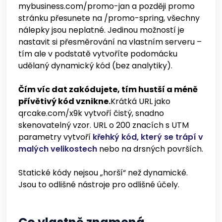
mybusiness.com/promo-jan a později promo
stránku přesunete na /promo-spring, všechny
nálepky jsou neplatné. Jedinou možností je
nastavit si přesměrování na vlastním serveru –
tím ale v podstatě vytvoříte podomácku
udělaný dynamický kód (bez analytiky).
Čím víc dat zakódujete, tím hustší a méně
přívětivý kód vznikne.
Krátká URL jako
qrcake.com/x9k vytvoří čistý, snadno
skenovatelný vzor. URL o 200 znacích s UTM
parametry vytvoří
křehký kód, který se trápí v
malých velikostech
nebo na drsných površích.
Statické kódy nejsou „horší“ než dynamické.
Jsou to odlišné nástroje pro odlišné účely.