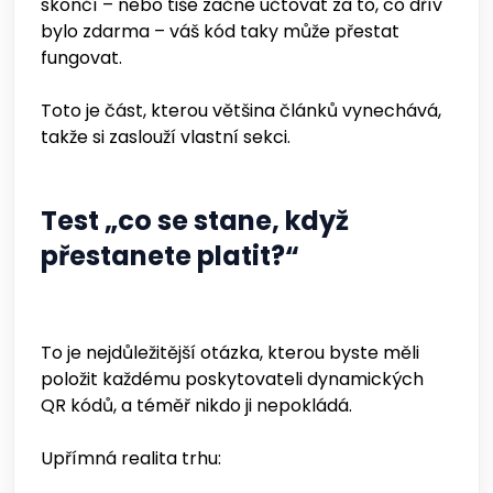
skončí – nebo tiše začne účtovat za to, co dřív
bylo zdarma – váš kód taky může přestat
fungovat.
Toto je část, kterou většina článků vynechává,
takže si zaslouží vlastní sekci.
Test „co se stane, když
přestanete platit?“
To je nejdůležitější otázka, kterou byste měli
položit každému poskytovateli dynamických
QR kódů, a téměř nikdo ji nepokládá.
Upřímná realita trhu: