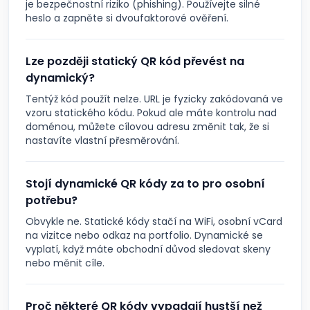
je bezpečnostní riziko (phishing). Používejte silné
heslo a zapněte si dvoufaktorové ověření.
Lze později statický QR kód převést na
dynamický?
Tentýž kód použít nelze. URL je fyzicky zakódovaná ve
vzoru statického kódu. Pokud ale máte kontrolu nad
doménou, můžete cílovou adresu změnit tak, že si
nastavíte vlastní přesměrování.
Stojí dynamické QR kódy za to pro osobní
potřebu?
Obvykle ne. Statické kódy stačí na WiFi, osobní vCard
na vizitce nebo odkaz na portfolio. Dynamické se
vyplatí, když máte obchodní důvod sledovat skeny
nebo měnit cíle.
Proč některé QR kódy vypadají hustší než