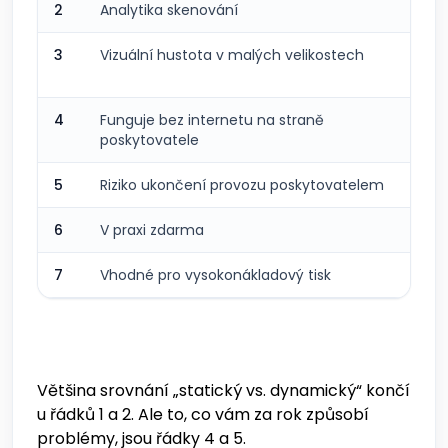
2
Analytika skenování
Nez
3
Vizuální hustota v malých velikostech
Hor
URL
4
Funguje bez internetu na straně
An
poskytovatele
5
Riziko ukončení provozu poskytovatelem
Žá
6
V praxi zdarma
Obv
7
Vhodné pro vysokonákladový tisk
Riz
Většina srovnání „statický vs. dynamický“ končí
u řádků 1 a 2. Ale to, co vám za rok způsobí
problémy, jsou řádky 4 a 5.