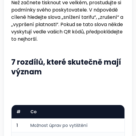
Než začnete tisknout ve velkém, prostudujte si
podmínky svého poskytovatele. V nápovědě
cíleně hledejte slova „snížení tarifu“, „zrušení“ a
„vypršení platnosti“. Pokud se tato slova někde
vyskytují vedle vašich QR kódů, předpokládejte
to nejhorší.
7 rozdílů, které skutečně mají
význam
#
Co
Sta
1
Možnost úprav po vytištění
Ne