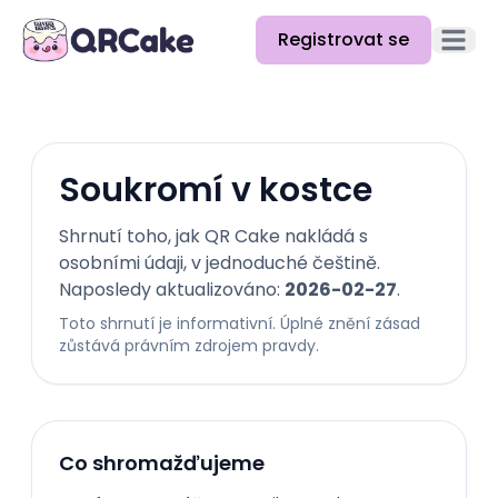
Registrovat se
Otevřít
Funkce
Ceník
Soukromí v kostce
Blog
Shrnutí toho, jak QR Cake nakládá s
Dokumentace
osobními údaji, v jednoduché češtině.
Naposledy aktualizováno:
2026-02-27
.
Nápověda
Toto shrnutí je informativní. Úplné znění zásad
zůstává právním zdrojem pravdy.
API
Co shromažďujeme