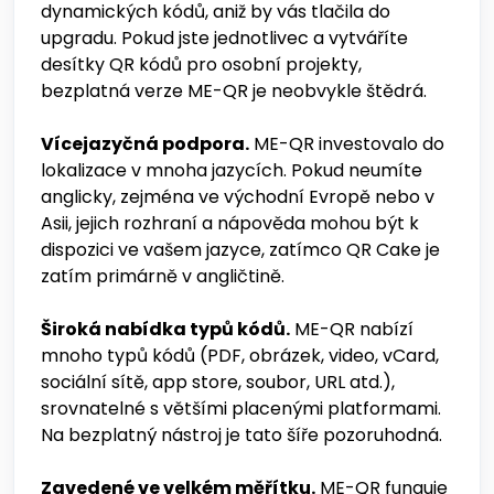
dynamických kódů, aniž by vás tlačila do
upgradu. Pokud jste jednotlivec a vytváříte
desítky QR kódů pro osobní projekty,
bezplatná verze ME-QR je neobvykle štědrá.
Vícejazyčná podpora.
ME-QR investovalo do
lokalizace v mnoha jazycích. Pokud neumíte
anglicky, zejména ve východní Evropě nebo v
Asii, jejich rozhraní a nápověda mohou být k
dispozici ve vašem jazyce, zatímco QR Cake je
zatím primárně v angličtině.
Široká nabídka typů kódů.
ME-QR nabízí
mnoho typů kódů (PDF, obrázek, video, vCard,
sociální sítě, app store, soubor, URL atd.),
srovnatelné s většími placenými platformami.
Na bezplatný nástroj je tato šíře pozoruhodná.
Zavedené ve velkém měřítku.
ME-QR funguje