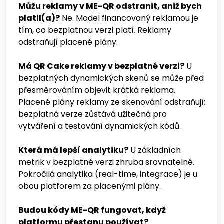
Můžu reklamy v ME-QR odstranit, aniž bych
platil(a)?
Ne. Model financovaný reklamou je
tím, co bezplatnou verzi platí. Reklamy
odstraňují placené plány.
Má QR Cake reklamy v bezplatné verzi?
U
bezplatných dynamických skenů se může před
přesměrováním objevit krátká reklama.
Placené plány reklamy ze skenování odstraňují;
bezplatná verze zůstává užitečná pro
vytváření a testování dynamických kódů.
Která má lepší analytiku?
U základních
metrik v bezplatné verzi zhruba srovnatelné.
Pokročilá analytika (real-time, integrace) je u
obou platforem za placenými plány.
Budou kódy ME-QR fungovat, když
platformu přestanu používat?