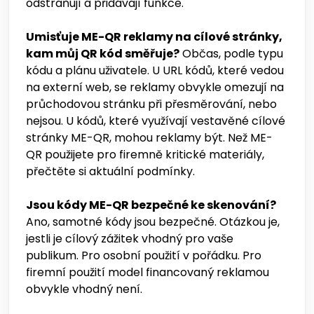
odstraňují a přidávají funkce.
Umisťuje ME-QR reklamy na cílové stránky,
kam můj QR kód směřuje?
Občas, podle typu
kódu a plánu uživatele. U URL kódů, které vedou
na externí web, se reklamy obvykle omezují na
průchodovou stránku při přesměrování, nebo
nejsou. U kódů, které využívají vestavěné cílové
stránky ME-QR, mohou reklamy být. Než ME-
QR použijete pro firemně kritické materiály,
přečtěte si aktuální podmínky.
Jsou kódy ME-QR bezpečné ke skenování?
Ano, samotné kódy jsou bezpečné. Otázkou je,
jestli je cílový zážitek vhodný pro vaše
publikum. Pro osobní použití v pořádku. Pro
firemní použití model financovaný reklamou
obvykle vhodný není.