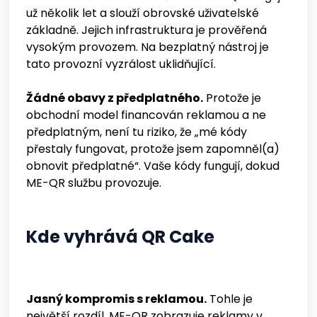
už několik let a slouží obrovské uživatelské
základně. Jejich infrastruktura je prověřená
vysokým provozem. Na bezplatný nástroj je
tato provozní vyzrálost uklidňující.
Žádné obavy z předplatného.
Protože je
obchodní model financován reklamou a ne
předplatným, není tu riziko, že „mé kódy
přestaly fungovat, protože jsem zapomněl(a)
obnovit předplatné“. Vaše kódy fungují, dokud
ME-QR službu provozuje.
Kde vyhrává QR Cake
Jasný kompromis s reklamou.
Tohle je
největší rozdíl. ME-QR zobrazuje reklamy v