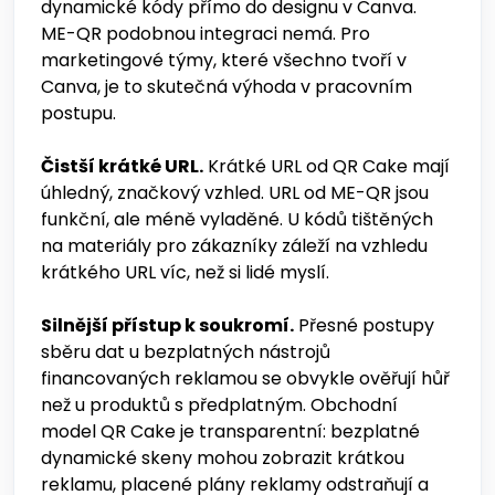
dynamické kódy přímo do designu v Canva.
ME-QR podobnou integraci nemá. Pro
marketingové týmy, které všechno tvoří v
Canva, je to skutečná výhoda v pracovním
postupu.
Čistší krátké URL.
Krátké URL od QR Cake mají
úhledný, značkový vzhled. URL od ME-QR jsou
funkční, ale méně vyladěné. U kódů tištěných
na materiály pro zákazníky záleží na vzhledu
krátkého URL víc, než si lidé myslí.
Silnější přístup k soukromí.
Přesné postupy
sběru dat u bezplatných nástrojů
financovaných reklamou se obvykle ověřují hůř
než u produktů s předplatným. Obchodní
model QR Cake je transparentní: bezplatné
dynamické skeny mohou zobrazit krátkou
reklamu, placené plány reklamy odstraňují a