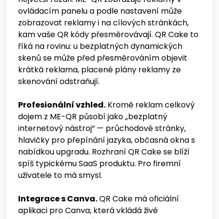
ovládacím panelu a podle nastavení může
zobrazovat reklamy i na cílových stránkách,
kam vaše QR kódy přesměrovávají. QR Cake to
říká na rovinu: u bezplatných dynamických
skenů se může před přesměrováním objevit
krátká reklama, placené plány reklamy ze
skenování odstraňují.
Profesionální vzhled.
Kromě reklam celkový
dojem z ME-QR působí jako „bezplatný
internetový nástroj“ — průchodové stránky,
hlavičky pro přepínání jazyka, občasná okna s
nabídkou upgradu. Rozhraní QR Cake se blíží
spíš typickému SaaS produktu. Pro firemní
uživatele to má smysl.
Integrace s Canva.
QR Cake má oficiální
aplikaci pro Canva, která vkládá živé