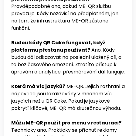
Pravděpodobně ano, dokud ME-QR službu
provozuje. Kódy nezávisí na předplatném, jen
na tom, že infrastruktura ME-QR zůstane
funkční.
Budou kódy QR Cake fungovat, když
platformu přestanu používat?
Ano. Kódy
budou dál odkazovat na poslední uložený cíl, a
to bez časového omezení. Ztratíte přístup k
úpravám a analytice; přesměrování dál funguje.
Která má víc jazyků?
ME-QR. Jejich rozhraní a
nápověda jsou lokalizovány v mnohem víc
jazycích než u QR Cake. Pokud je jazykové
pokrytí klíčové, ME-QR má skutečnou výhodu.
Můžu ME-QR použít pro menu v restauraci?
Technicky ano. Prakticky se příchuť reklamy