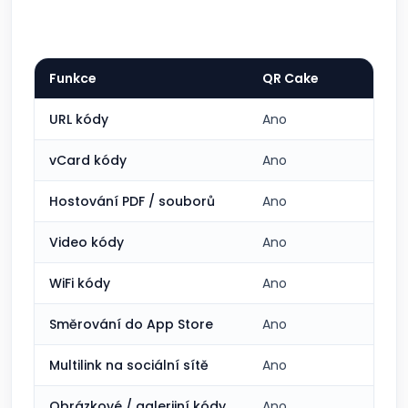
Funkce
QR Cake
URL kódy
Ano
vCard kódy
Ano
Hostování PDF / souborů
Ano
Video kódy
Ano
WiFi kódy
Ano
Směrování do App Store
Ano
Multilink na sociální sítě
Ano
Obrázkové / galerijní kódy
Ano