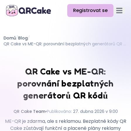
Registrovat se
Otevřít
Funkce
Domů
/
Blog
/
Ceník
QR Cake vs ME-QR: porovnání bezplatných generátorů QR kódů
Blog
Dokumentace
QR Cake vs ME-QR:
Nápověda
porovnání bezplatných
API
generátorů QR kódů
QR Cake Team
•
Publikováno
:
27. dubna 2026 v 9:00
ME-QR je zdarma, ale s reklamou. Bezplatné kódy QR
Cake zůstávají funkční a placené plány reklamy