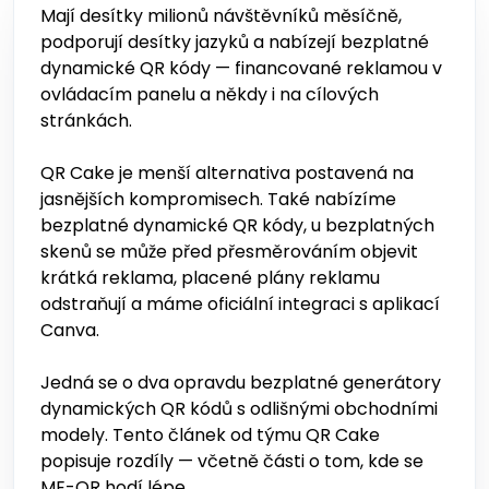
Mají desítky milionů návštěvníků měsíčně,
podporují desítky jazyků a nabízejí bezplatné
dynamické QR kódy — financované reklamou v
ovládacím panelu a někdy i na cílových
stránkách.
QR Cake je menší alternativa postavená na
jasnějších kompromisech. Také nabízíme
bezplatné dynamické QR kódy, u bezplatných
skenů se může před přesměrováním objevit
krátká reklama, placené plány reklamu
odstraňují a máme oficiální integraci s aplikací
Canva.
Jedná se o dva opravdu bezplatné generátory
dynamických QR kódů s odlišnými obchodními
modely. Tento článek od týmu QR Cake
popisuje rozdíly — včetně části o tom, kde se
ME-QR hodí lépe.