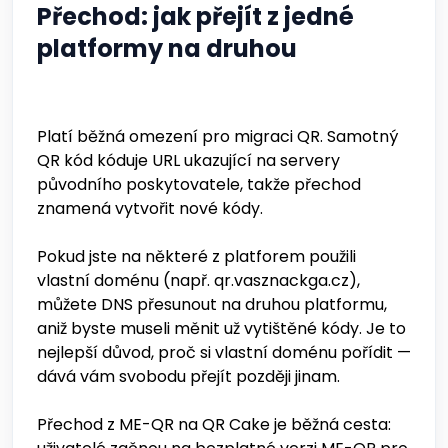
Přechod: jak přejít z jedné
platformy na druhou
Platí běžná omezení pro migraci QR. Samotný
QR kód kóduje URL ukazující na servery
původního poskytovatele, takže přechod
znamená vytvořit nové kódy.
Pokud jste na některé z platforem použili
vlastní doménu (např. qr.vasznackga.cz),
můžete DNS přesunout na druhou platformu,
aniž byste museli měnit už vytištěné kódy. Je to
nejlepší důvod, proč si vlastní doménu pořídit —
dává vám svobodu přejít později jinam.
Přechod z ME-QR na QR Cake je běžná cesta: