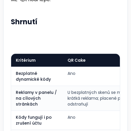
Shrnutí
Kritérium
QR Cake
Bezplatné
Ano
dynamické kódy
Reklamy v panelu /
U bezplatných skenů se může o
na cílových
krátká reklama; placené plány
stránkách
odstraňují
Kódy fungují i po
Ano
zrušení účtu