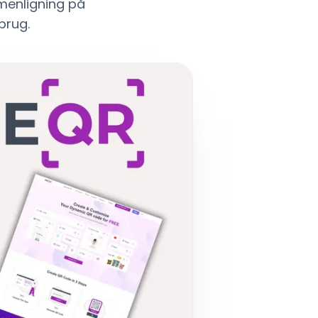
mmenligning på
 brug.