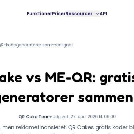
Funktioner
Priser
Ressourcer
API
 QR-kodegeneratorer sammenlignet
ake vs ME-QR: grati
eneratorer sammen
QR Cake Team
•
Udgivet
:
27. april 2026 kl. 09.00
, men reklamefinansieret. QR Cakes gratis koder b