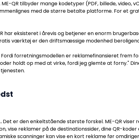
.
ME-QR tilbyder mange kodetyper (PDF, billede, video, vC
n sammenlignes med de større betalte platforme. For et gr
har eksisteret i årevis og betjener en enorm brugerbase
 gratis værktøj er den driftsmæssige modenhed beroligen
Fordi forretningsmodellen er reklamefinansieret frem f
 koder holdt op med at virke, fordi jeg glemte at forny." D
 tjenesten.
edst
.
Det er den enkeltstående største forskel. ME-QR viser 
on, vise reklamer på de destinationssider, dine QR-koder 
miske scanninger kan vise en kort reklame før omdirigeri