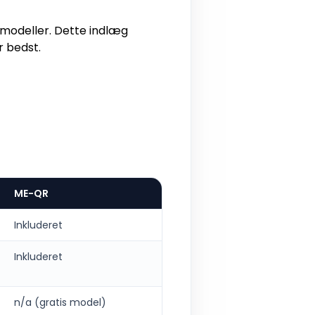
smodeller. Dette indlæg
r bedst.
ME-QR
Inkluderet
Inkluderet
n/a (gratis model)