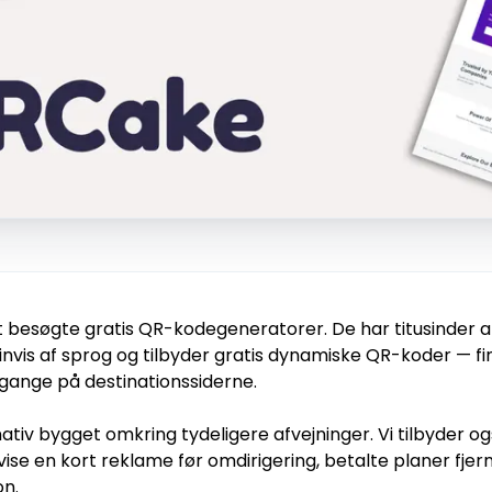
besøgte gratis QR-kodegeneratorer. De har titusinder af
nvis af sprog og tilbyder gratis dynamiske QR-koder — fin
 gange på destinationssiderne.
ativ bygget omkring tydeligere afvejninger. Vi tilbyder o
vise en kort reklame før omdirigering, betalte planer fjer
on.