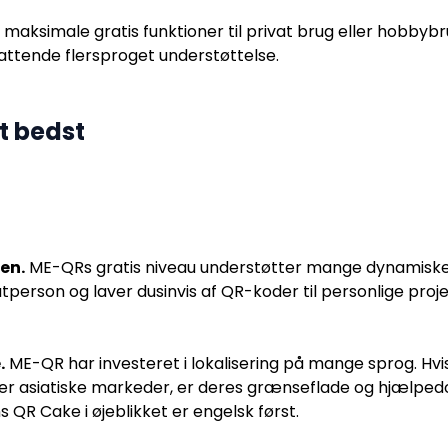
ve maksimale gratis funktioner til privat brug eller hobby
fattende flersproget understøttelse.
t bedst
en.
ME-QRs gratis niveau understøtter mange dynamiske k
atperson og laver dusinvis af QR-koder til personlige proj
.
ME-QR har investeret i lokalisering på mange sprog. Hvis
ler asiatiske markeder, er deres grænseflade og hjælped
 QR Cake i øjeblikket er engelsk først.