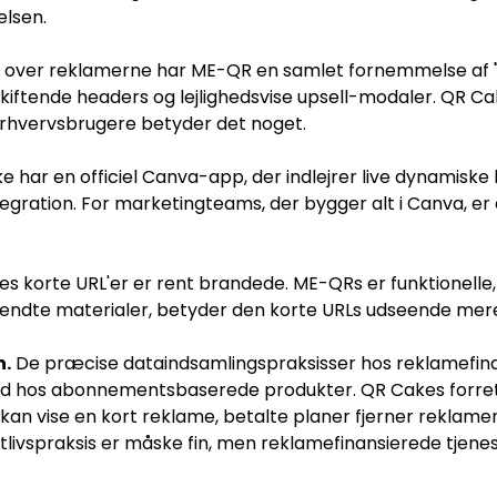
elsen.
over reklamerne har ME-QR en samlet fornemmelse af "g
kiftende headers og lejlighedsvise upsell-modaler. QR C
erhvervsbrugere betyder det noget.
 har en officiel Canva-app, der indlejrer live dynamiske
tegration. For marketingteams, der bygger alt i Canva, er 
s korte URL'er er rent brandede. ME-QRs er funktionelle
endte materialer, betyder den korte URLs udseende mere
n.
De præcise dataindsamlingspraksisser hos reklamefina
end hos abonnementsbaserede produkter. QR Cakes forre
an vise en kort reklame, betalte planer fjerner reklamer,
livspraksis er måske fin, men reklamefinansierede tjenes