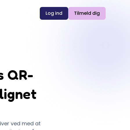
Log ind
Tilmeld dig
s QR-
lignet
liver ved med at