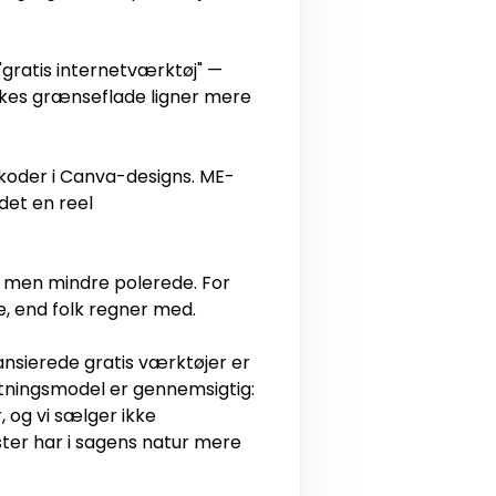
ratis internetværktøj" —
akes grænseflade ligner mere
 koder i Canva-designs. ME-
det en reel
, men mindre polerede. For
, end folk regner med.
nsierede gratis værktøjer er
tningsmodel er gennemsigtig:
 og vi sælger ikke
ter har i sagens natur mere