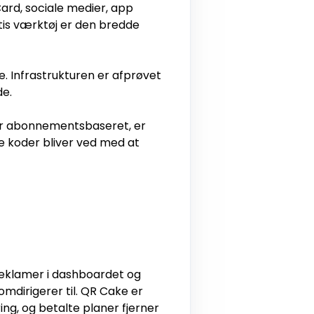
ard, sociale medier, app
atis værktøj er den bredde
. Infrastrukturen er afprøvet
de.
or abonnementsbaseret, er
ine koder bliver ved med at
reklamer i dashboardet og
omdirigerer til. QR Cake er
ng, og betalte planer fjerner