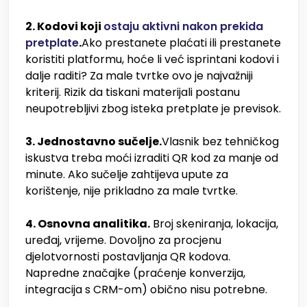
2. Kodovi koji
ostaju aktivni nakon prekida
pretplate
.
Ako prestanete plaćati ili prestanete
koristiti platformu, hoće li već isprintani kodovi i
dalje raditi? Za male tvrtke ovo je najvažniji
kriterij. Rizik da tiskani materijali postanu
neupotrebljivi zbog isteka pretplate je previsok.
3. Jednostavno sučelje.
Vlasnik bez tehničkog
iskustva treba moći izraditi QR kod za manje od
minute. Ako sučelje zahtijeva upute za
korištenje, nije prikladno za male tvrtke.
4. Osnovna analitika.
Broj skeniranja, lokacija,
uređaj, vrijeme. Dovoljno za procjenu
djelotvornosti postavljanja QR kodova.
Napredne značajke (praćenje konverzija,
integracija s CRM-om) obično nisu potrebne.