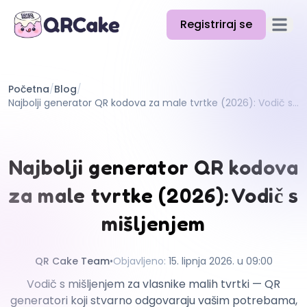
Registriraj se
Otvori g
Značajke
Početna
/
Blog
/
Cijene
Najbolji generator QR kodova za male tvrtke (2026): Vodič s mišljenjem
Blog
Dokumentacija
Najbolji generator QR kodova
Pomoć
za male tvrtke (2026): Vodič s
API
mišljenjem
QR Cake Team
•
Objavljeno
:
15. lipnja 2026. u 09:00
Vodič s mišljenjem za vlasnike malih tvrtki — QR
generatori koji stvarno odgovaraju vašim potrebama,