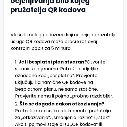
ocjenjivanja bilo kojeg
pružatelja QR kodova
Vlasnik malog poduzeća koji ocjenjuje pružatelja
usluge QR kodova može proći kroz ovaj
kontrolni popis za 5 minuta:
Je li besplatni plan stvaran?
Otvorite
stranicu s cijenama. Potražite odjeljke
označene kao „besplatno“. Provjerite
uključuju li dinamične QR kodove na
besplatnom planu, ne samo statične.
Provjerite nema li pojma „probno razdoblje“.
Što se događa nakon otkazivanja?
Pretražite korisničke dokumente pružatelja
za „otkazivanje“, „smanjenje razine“ i „istek“.
Ako ti pojmovi stoje blizu „QR kodova“ ili