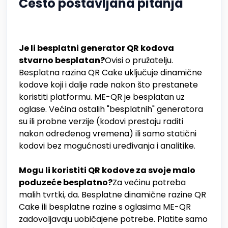
Često postavljana pitanja
Je li besplatni generator QR kodova
stvarno besplatan?
Ovisi o pružatelju.
Besplatna razina QR Cake uključuje dinamične
kodove koji i dalje rade nakon što prestanete
koristiti platformu. ME-QR je besplatan uz
oglase. Većina ostalih "besplatnih" generatora
su ili probne verzije (kodovi prestaju raditi
nakon određenog vremena) ili samo statični
kodovi bez mogućnosti uređivanja i analitike.
Mogu li koristiti QR kodove za svoje malo
poduzeće besplatno?
Za većinu potreba
malih tvrtki, da. Besplatne dinamične razine QR
Cake ili besplatne razine s oglasima ME-QR
zadovoljavaju uobičajene potrebe. Platite samo