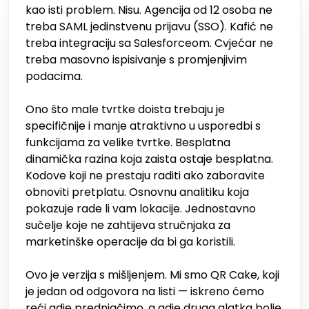
kao isti problem. Nisu. Agencija od 12 osoba ne
treba SAML jedinstvenu prijavu (SSO). Kafić ne
treba integraciju sa Salesforceom. Cvjećar ne
treba masovno ispisivanje s promjenjivim
podacima.
Ono što male tvrtke doista trebaju je
specifičnije i manje atraktivno u usporedbi s
funkcijama za velike tvrtke. Besplatna
dinamička razina koja zaista ostaje besplatna.
Kodove koji ne prestaju raditi ako zaboravite
obnoviti pretplatu. Osnovnu analitiku koja
pokazuje rade li vam lokacije. Jednostavno
sučelje koje ne zahtijeva stručnjaka za
marketinške operacije da bi ga koristili.
Ovo je verzija s mišljenjem. Mi smo QR Cake, koji
je jedan od odgovora na listi — iskreno ćemo
reći gdje prednjačimo, a gdje druga alatka bolje