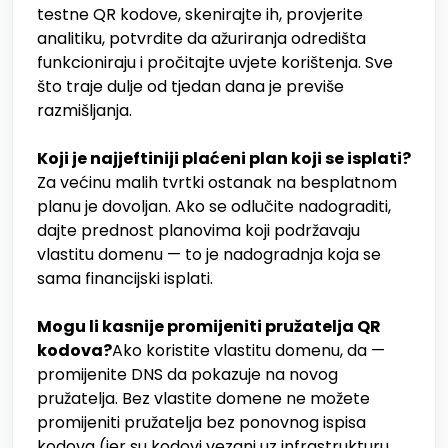
testne QR kodove, skenirajte ih, provjerite
analitiku, potvrdite da ažuriranja odredišta
funkcioniraju i pročitajte uvjete korištenja. Sve
što traje dulje od tjedan dana je previše
razmišljanja.
Koji je najjeftiniji plaćeni plan koji se isplati?
Za većinu malih tvrtki ostanak na besplatnom
planu je dovoljan. Ako se odlučite nadograditi,
dajte prednost planovima koji podržavaju
vlastitu domenu — to je nadogradnja koja se
sama financijski isplati.
Mogu li kasnije promijeniti pružatelja QR
kodova?
Ako koristite vlastitu domenu, da —
promijenite DNS da pokazuje na novog
pružatelja. Bez vlastite domene ne možete
promijeniti pružatelja bez ponovnog ispisa
kodova (jer su kodovi vezani uz infrastrukturu