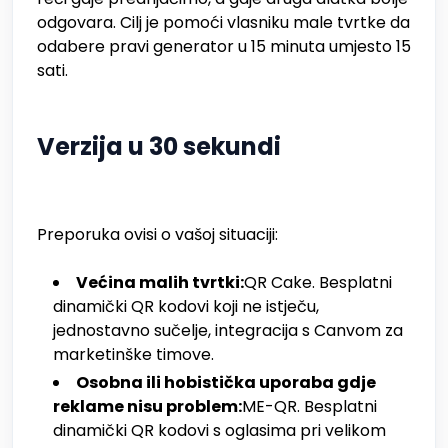
odgovara. Cilj je pomoći vlasniku male tvrtke da
odabere pravi generator u 15 minuta umjesto 15
sati.
Verzija u 30 sekundi
Preporuka ovisi o vašoj situaciji:
Većina malih tvrtki:
QR Cake. Besplatni
dinamički QR kodovi koji ne istječu,
jednostavno sučelje, integracija s Canvom za
marketinške timove.
Osobna ili hobistička uporaba gdje
reklame nisu problem:
ME-QR. Besplatni
dinamički QR kodovi s oglasima pri velikom