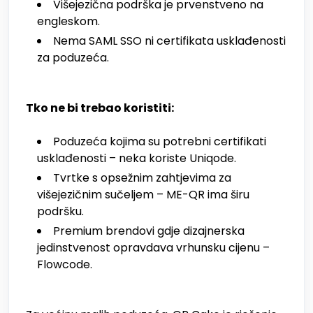
Višejezična podrška je prvenstveno na
engleskom.
Nema SAML SSO ni certifikata usklađenosti
za poduzeća.
Tko ne bi trebao koristiti:
Poduzeća kojima su potrebni certifikati
usklađenosti – neka koriste Uniqode.
Tvrtke s opsežnim zahtjevima za
višejezičnim sučeljem – ME-QR ima širu
podršku.
Premium brendovi gdje dizajnerska
jedinstvenost opravdava vrhunsku cijenu –
Flowcode.