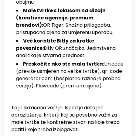
obujmu.
Male tvrtke s fokusom na dizajn
(kreativne agencije, premium
brendovi):
QR Tiger. Snažna prilagodba,
pristupačna cijena za umjerenu uporabu.
Već koristite Bitly za kratke
poveznice:
Bitly QR značajka. Jedinstvena
analitika je stvarna prednost.
Preskočite ako ste mala tvrtka:
Uniqode
(previše usmjeren na velike tvrtke), qr-code-
generator.com (besplatna razina je probna
verzija), Flowcode (premium cijene).
To je skraćena verzija. Ispod je detaljno
obrazloženje, kriteriji koji su posebno važni za
male tvrtke te konkretne stvari na koje treba
paziti i koje treba izbjegavati.