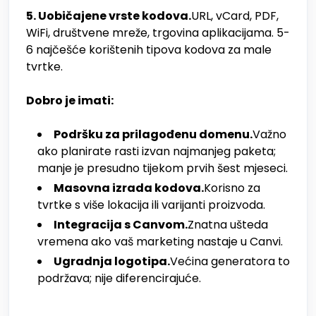
5. Uobičajene vrste kodova.
URL, vCard, PDF,
WiFi, društvene mreže, trgovina aplikacijama. 5-
6 najčešće korištenih tipova kodova za male
tvrtke.
Dobro je imati:
Podršku za prilagođenu domenu.
Važno
ako planirate rasti izvan najmanjeg paketa;
manje je presudno tijekom prvih šest mjeseci.
Masovna izrada kodova.
Korisno za
tvrtke s više lokacija ili varijanti proizvoda.
Integracija s Canvom.
Znatna ušteda
vremena ako vaš marketing nastaje u Canvi.
Ugradnja logotipa.
Većina generatora to
podržava; nije diferencirajuće.