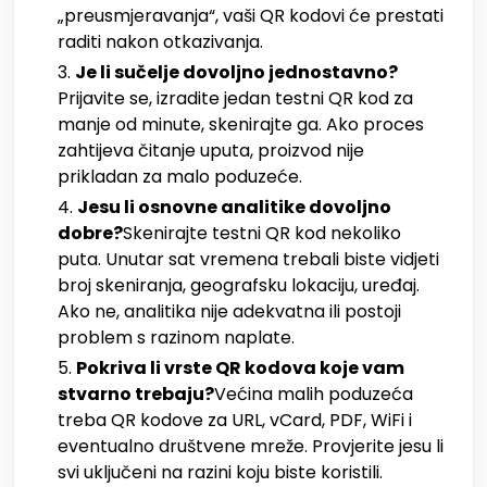
„preusmjeravanja“, vaši QR kodovi će prestati
raditi nakon otkazivanja.
Je li sučelje dovoljno jednostavno?
Prijavite se, izradite jedan testni QR kod za
manje od minute, skenirajte ga. Ako proces
zahtijeva čitanje uputa, proizvod nije
prikladan za malo poduzeće.
Jesu li osnovne analitike dovoljno
dobre?
Skenirajte testni QR kod nekoliko
puta. Unutar sat vremena trebali biste vidjeti
broj skeniranja, geografsku lokaciju, uređaj.
Ako ne, analitika nije adekvatna ili postoji
problem s razinom naplate.
Pokriva li vrste QR kodova koje vam
stvarno trebaju?
Većina malih poduzeća
treba QR kodove za URL, vCard, PDF, WiFi i
eventualno društvene mreže. Provjerite jesu li
svi uključeni na razini koju biste koristili.