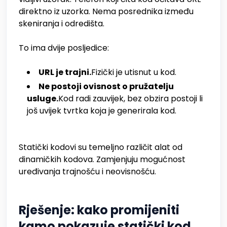
direktno iz uzorka. Nema posrednika između
skeniranja i odredišta.
To ima dvije posljedice:
URL je trajni.
Fizički je utisnut u kod.
Ne postoji ovisnost o pružatelju
usluge.
Kod radi zauvijek, bez obzira postoji li
još uvijek tvrtka koja je generirala kod.
Statički kodovi su temeljno različit alat od
dinamičkih kodova. Zamjenjuju mogućnost
uređivanja trajnošću i neovisnošću.
Rješenje: kako promijeniti
kamo pokazuje statički kod