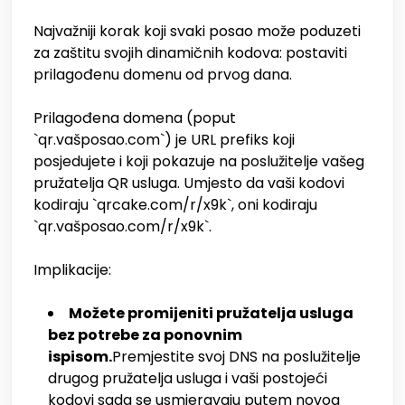
Najvažniji korak koji svaki posao može poduzeti
za zaštitu svojih dinamičnih kodova: postaviti
prilagođenu domenu od prvog dana.
Prilagođena domena (poput
`qr.vašposao.com`) je URL prefiks koji
posjedujete i koji pokazuje na poslužitelje vašeg
pružatelja QR usluga. Umjesto da vaši kodovi
kodiraju `qrcake.com/r/x9k`, oni kodiraju
`qr.vašposao.com/r/x9k`.
Implikacije:
Možete promijeniti pružatelja usluga
bez potrebe za ponovnim
ispisom.
Premjestite svoj DNS na poslužitelje
drugog pružatelja usluga i vaši postojeći
kodovi sada se usmjeravaju putem novog