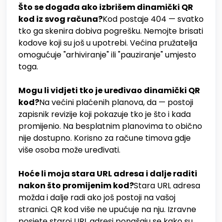
Što se događa ako izbrišem dinamički QR
kod iz svog računa?
Kod postaje 404 — svatko
tko ga skenira dobiva pogrešku. Nemojte brisati
kodove koji su još u upotrebi. Većina pružatelja
omogućuje "arhiviranje" ili "pauziranje" umjesto
toga.
Mogu li vidjeti tko je uređivao dinamički QR
kod?
Na većini plaćenih planova, da — postoji
zapisnik revizije koji pokazuje tko je što i kada
promijenio. Na besplatnim planovima to obično
nije dostupno. Korisno za račune timova gdje
više osoba može uređivati.
Hoće li moja stara URL adresa i dalje raditi
nakon što promijenim kod?
Stara URL adresa
možda i dalje radi ako još postoji na vašoj
stranici. QR kod više ne upućuje na nju. Izravne
posjete staroj URL adresi ponašaju se kako su