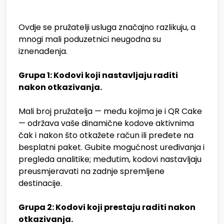
Ovdje se pružatelji usluga značajno razlikuju, a
mnogi mali poduzetnici neugodna su
iznenađenja.
Grupa 1: Kodovi koji nastavljaju raditi
nakon otkazivanja.
Mali broj pružatelja — među kojima je i QR Cake
— održava vaše dinamične kodove aktivnima
čak i nakon što otkažete račun ili pređete na
besplatni paket. Gubite mogućnost uređivanja i
pregleda analitike; međutim, kodovi nastavljaju
preusmjeravati na zadnje spremljene
destinacije.
Grupa 2: Kodovi koji prestaju raditi nakon
otkazivanja.