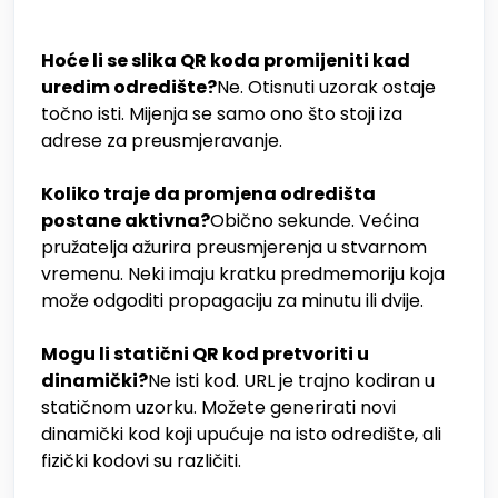
Hoće li se slika QR koda promijeniti kad
uredim odredište?
Ne. Otisnuti uzorak ostaje
točno isti. Mijenja se samo ono što stoji iza
adrese za preusmjeravanje.
Koliko traje da promjena odredišta
postane aktivna?
Obično sekunde. Većina
pružatelja ažurira preusmjerenja u stvarnom
vremenu. Neki imaju kratku predmemoriju koja
može odgoditi propagaciju za minutu ili dvije.
Mogu li statični QR kod pretvoriti u
dinamički?
Ne isti kod. URL je trajno kodiran u
statičnom uzorku. Možete generirati novi
dinamički kod koji upućuje na isto odredište, ali
fizički kodovi su različiti.