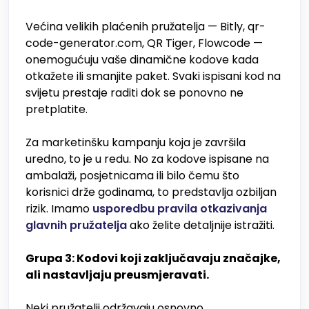
Većina velikih plaćenih pružatelja — Bitly, qr-
code-generator.com, QR Tiger, Flowcode —
onemogućuju vaše dinamične kodove kada
otkažete ili smanjite paket. Svaki ispisani kod na
svijetu prestaje raditi dok se ponovno ne
pretplatite.
Za marketinšku kampanju koja je završila
uredno, to je u redu. No za kodove ispisane na
ambalaži, posjetnicama ili bilo čemu što
korisnici drže godinama, to predstavlja ozbiljan
rizik. Imamo
usporedbu pravila otkazivanja
glavnih pružatelja
ako želite detaljnije istražiti.
Grupa 3: Kodovi koji zaključavaju značajke,
ali nastavljaju preusmjeravati.
Neki pružatelji održavaju osnovno