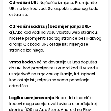
Odredišni URL.
Najčešća izmjena. Promijenite
URL na koji kod vodi. Svi aspekti ispisanog koda
ostaju isti.
Odredišni sadržaj (bez mijenjanja URL-
a).
Ako kod vodi na vašu vlastitu web stranicu,
možete promijeniti sadržaj stranice bez ikakvog
diranja QR koda. URL ostaje isti; mijenja se
stranica iza njega.
Vrsta koda.
Većina davatelja usluga dopušta
da URL kod promijenite u vCard kod, ili vCard u
usmjerivač na trgovinu aplikacija, itd. Ispisani
kod ostaje isti; mijenja se samo ponašanje
odredišta.
Logika usmjeravanja.
Napredni dinamički
kodovi mogu usmjeravati ovisno o uređaju koji
skenira (iOS na App Store, Android na Play