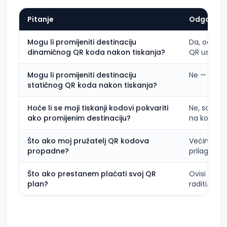
Pitanje
Odgovor
Mogu li promijeniti destinaciju
Da, odmah,
dinamičnog QR koda nakon tiskanja?
QR usluga.
Mogu li promijeniti destinaciju
Ne — URL j
statičnog QR koda nakon tiskanja?
Hoće li se moji tiskanji kodovi pokvariti
Ne, sami k
ako promijenim destinaciju?
na koji upu
Što ako moj pružatelj QR kodova
Većina din
propadne?
prilagođen
Što ako prestanem plaćati svoj QR
Ovisi o pr
plan?
raditi. Već