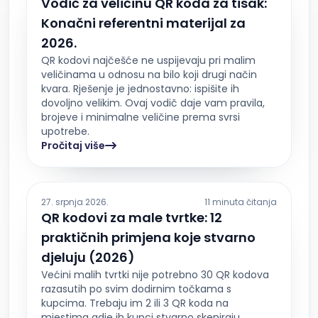
Vodič za veličinu QR koda za tisak:
Konačni referentni materijal za
2026.
QR kodovi najčešće ne uspijevaju pri malim
veličinama u odnosu na bilo koji drugi način
kvara. Rješenje je jednostavno: ispišite ih
dovoljno velikim. Ovaj vodič daje vam pravila,
brojeve i minimalne veličine prema svrsi
upotrebe.
Pročitaj više
27. srpnja 2026.
11 minuta čitanja
QR kodovi za male tvrtke: 12
praktičnih primjena koje stvarno
djeluju (2026)
Većini malih tvrtki nije potrebno 30 QR kodova
razasutih po svim dodirnim točkama s
kupcima. Trebaju im 2 ili 3 QR koda na
mjestima gdje ih kupci stvarno skeniraju,