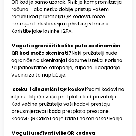
QR kod je samo uzorak. Rizik je kompromitacija
računa – ako netko dobije pristup vašem
računu kod pružatelja QR kodova, može
promijeniti destinaciju u phishing stranicu.
Koristite jake lozinke i 2FA.
Mogu li ograničiti koliko puta se dinamični
QR kod može skenirati?
Neki pružatelji nude
ograničenja skeniranja i datume isteka. Korisno
za jednokratne kampanje, kupone ili događaje.
Većina za to naplaćuje.
Isteku li dinamični QR kodovi?
Sami kodovi ne
istječu. Istječe vaša pretplata kod pružatelja.
Kod većine pružatelja vaši kodovi prestaju
preusmjeravati kada pretplata prestane.
Kodovi QR Cake i dalje rade i nakon otkazivanja.
Mogu li uređivati više QR kodova