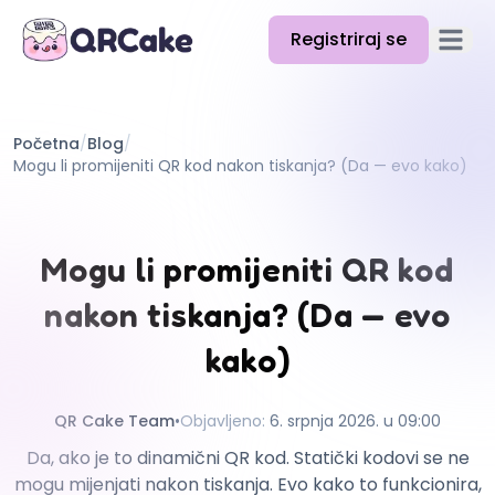
Registriraj se
Otvori g
Značajke
Početna
/
Blog
/
Cijene
Mogu li promijeniti QR kod nakon tiskanja? (Da — evo kako)
Blog
Dokumentacija
Mogu li promijeniti QR kod
Pomoć
nakon tiskanja? (Da — evo
API
kako)
QR Cake Team
•
Objavljeno
:
6. srpnja 2026. u 09:00
Da, ako je to dinamični QR kod. Statički kodovi se ne
mogu mijenjati nakon tiskanja. Evo kako to funkcionira,