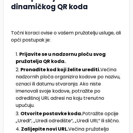
dinamičkog QR koda
Točni koraci ovise o vašem pružatelju usluge, ali
opći postupak je:
Prijavite se u nadzornu ploču svog
pružatelja QR koda.
Pronađite kod koji želite urediti.
Većina
nadzornih ploča organizira kodove po nazivu,
oznaci ili datumu stvaranja. Ako niste
imenovali svoje kodove, potražite po
odredišnoj URL adresi na koju trenutno
upućuju.
Otvorite postavke koda.
Potražite opcije
„Uredi“, „Uredi odredište“, „Uredi URL“ ili slično.
Zalijepite novi URL.
Većina pružatelja