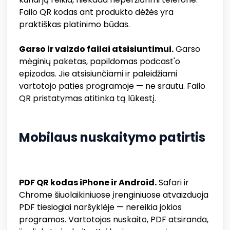
Failo QR kodas ant produkto dėžės yra
praktiškas platinimo būdas.
Garso ir vaizdo failai atsisiuntimui.
Garso
mėginių paketas, papildomas podcast'o
epizodas. Jie atsisiunčiami ir paleidžiami
vartotojo paties programoje — ne srautu. Failo
QR pristatymas atitinka tą lūkestį.
Mobilaus nuskaitymo patirtis
PDF QR kodas iPhone ir Android.
Safari ir
Chrome šiuolaikiniuose įrenginiuose atvaizduoja
PDF tiesiogiai naršyklėje — nereikia jokios
programos. Vartotojas nuskaito, PDF atsiranda,