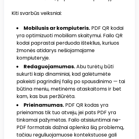
Kiti svarbūs veiksniai:
Mobilusis ar kompiuteris.
PDF QR kodai
yra optimizuoti mobiliam skaitymui. Failo QR
kodai paprastai perduoda išteklius, kuriuos
žmonės atidarys nešiojamajame
kompiuteryje.
Redaguojamumas.
Abu turėtų būti
sukurti kaip dinaminiai, kad galėtumėte
pakeisti pagrindinį failą po spausdinimo — tai
būtina meniu, metinėms ataskaitoms ir bet
kam, kas bus peržiūrėta.
Prieinamumas.
PDF QR kodas yra
prieinamas tik tuo atveju, jei pats PDF yra
tinkamai pažymėtas. Failo atsisiuntimai ne-
PDF formatais dažnai aplenka šią problemą,
tačiau reguliuojamuose kontekstuose gali