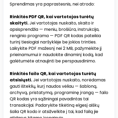
Sprendimas yra paprastesnis, nei atrodo:
Rinkitės PDF QR, kai vartotojas turėtų
skaityti.
Jei vartotojas nuskaito, skaito ir
apsisprendžia — meniu, brošiūra, instrukcija,
renginio programa — PDF QR kodas pateikia
turinį tiesiogiai naršyklėje be jokios trinties.
Laikykite PDF mažesnį nei 2 MB, pažymėkite jį
prieinamumui ir naudokite dinaminį kodą, kad
galėtumėte atnaujinti be perspausdinimo.
Rinkitės failo QR, kai vartotojas turėtų
atsisiųsti.
Jei vartotojas nuskaito, norėdamas
gauti išteklių, kurį naudos vėliau — šabloną,
archyvą, pristatymą, programinę įrangą — failo
QR kodas yra sąžiningai pavadintas tai
transakcijai. Padarykite tikėtiną elgesį aiškų
šalia QR kodo ir atsižvelkite į tai, kad failą jie
atidarys kitame įrenginyje.