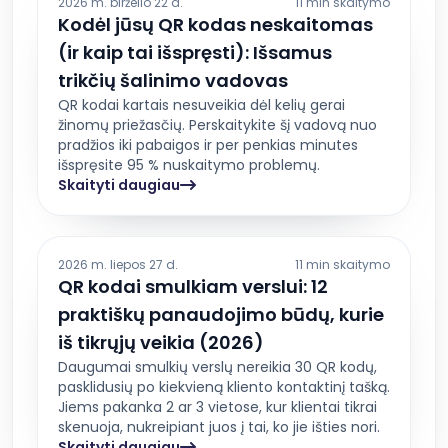
2026 m. birželio 22 d.
11 min skaitymo
Kodėl jūsų QR kodas neskaitomas
(ir kaip tai išspręsti): Išsamus
trikčių šalinimo vadovas
QR kodai kartais nesuveikia dėl kelių gerai
žinomų priežasčių. Perskaitykite šį vadovą nuo
pradžios iki pabaigos ir per penkias minutes
išspręsite 95 % nuskaitymo problemų.
Skaityti daugiau
2026 m. liepos 27 d.
11 min skaitymo
QR kodai smulkiam verslui: 12
praktiškų panaudojimo būdų, kurie
iš tikrųjų veikia (2026)
Daugumai smulkių verslų nereikia 30 QR kodų,
pasklidusių po kiekvieną kliento kontaktinį tašką.
Jiems pakanka 2 ar 3 vietose, kur klientai tikrai
skenuoja, nukreipiant juos į tai, ko jie išties nori.
Skaityti daugiau