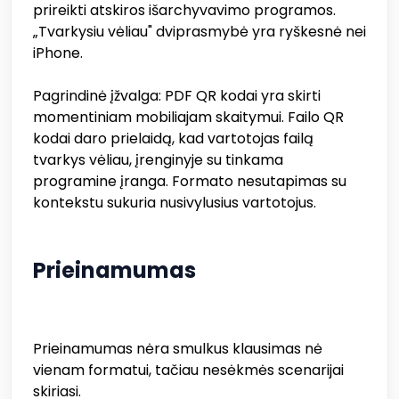
prireikti atskiros išarchyvavimo programos.
„Tvarkysiu vėliau" dviprasmybė yra ryškesnė nei
iPhone.
Pagrindinė įžvalga: PDF QR kodai yra skirti
momentiniam mobiliajam skaitymui. Failo QR
kodai daro prielaidą, kad vartotojas failą
tvarkys vėliau, įrenginyje su tinkama
programine įranga. Formato nesutapimas su
kontekstu sukuria nusivylusius vartotojus.
Prieinamumas
Prieinamumas nėra smulkus klausimas nė
vienam formatui, tačiau nesėkmės scenarijai
skiriasi.