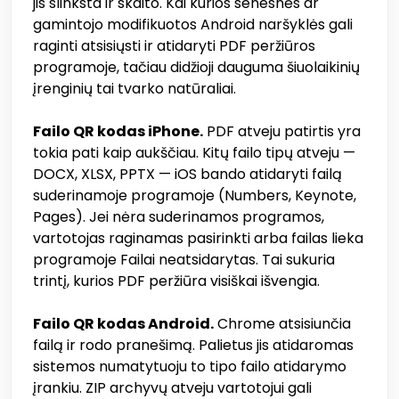
jis slinksta ir skaito. Kai kurios senesnės ar
gamintojo modifikuotos Android naršyklės gali
raginti atsisiųsti ir atidaryti PDF peržiūros
programoje, tačiau didžioji dauguma šiuolaikinių
įrenginių tai tvarko natūraliai.
Failo QR kodas iPhone.
PDF atveju patirtis yra
tokia pati kaip aukščiau. Kitų failo tipų atveju —
DOCX, XLSX, PPTX — iOS bando atidaryti failą
suderinamoje programoje (Numbers, Keynote,
Pages). Jei nėra suderinamos programos,
vartotojas raginamas pasirinkti arba failas lieka
programoje Failai neatsidarytas. Tai sukuria
trintį, kurios PDF peržiūra visiškai išvengia.
Failo QR kodas Android.
Chrome atsisiunčia
failą ir rodo pranešimą. Palietus jis atidaromas
sistemos numatytuoju to tipo failo atidarymo
įrankiu. ZIP archyvų atveju vartotojui gali