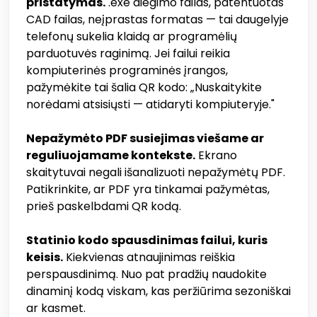
pristatymas.
.exe diegimo failas, patentuotas
CAD failas, neįprastas formatas — tai daugelyje
telefonų sukelia klaidą ar programėlių
parduotuvės raginimą. Jei failui reikia
kompiuterinės programinės įrangos,
pažymėkite tai šalia QR kodo: „Nuskaitykite
norėdami atsisiųsti — atidaryti kompiuteryje."
Nepažymėto PDF susiejimas viešame ar
reguliuojamame kontekste.
Ekrano
skaitytuvai negali išanalizuoti nepažymėtų PDF.
Patikrinkite, ar PDF yra tinkamai pažymėtas,
prieš paskelbdami QR kodą.
Statinio kodo spausdinimas failui, kuris
keisis.
Kiekvienas atnaujinimas reiškia
perspausdinimą. Nuo pat pradžių naudokite
dinaminį kodą viskam, kas peržiūrima sezoniškai
ar kasmet.