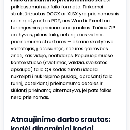
priklausomai nuo failo formato. Tinkamai
struktūrizuotas DOCX ar XLSX yra prieinamesnis
nei nepažymėtas PDF, nes Word ir Excel turi
turtingesnius prieinamumo įrankius. Tačiau ZIP
archyvas, pilnas failų, neturi jokios vidinės
prieinamumo struktūros — ekrano skaitytuvo
vartotojas, jį atsisiuntęs, neturės galimybės
žinoti, kas viduje, neatidaręs. Reguliuojamuose
kontekstuose (švietimas, valdžia, sveikatos
apsauga) failo QR kodas turėtų idealiai
nukreipti į nukreipimo puslapį, aprašantį failo
turinį, pateikiantį prieinamumo detales ir
siūlantį prieinamą alternatyvą, jei pats failas
nėra prieinamas.
Atnaujinimo darbo srautas:
kodėl dinaminiai kodai