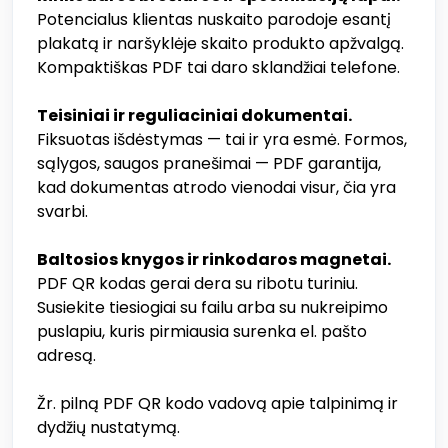
Potencialus klientas nuskaito parodoje esantį
plakatą ir naršyklėje skaito produkto apžvalgą.
Kompaktiškas PDF tai daro sklandžiai telefone.
Teisiniai ir reguliaciniai dokumentai.
Fiksuotas išdėstymas — tai ir yra esmė. Formos,
sąlygos, saugos pranešimai — PDF garantija,
kad dokumentas atrodo vienodai visur, čia yra
svarbi.
Baltosios knygos ir rinkodaros magnetai.
PDF QR kodas gerai dera su ribotu turiniu.
Susiekite tiesiogiai su failu arba su nukreipimo
puslapiu, kuris pirmiausia surenka el. pašto
adresą.
Žr. pilną PDF QR kodo vadovą apie talpinimą ir
dydžių nustatymą.