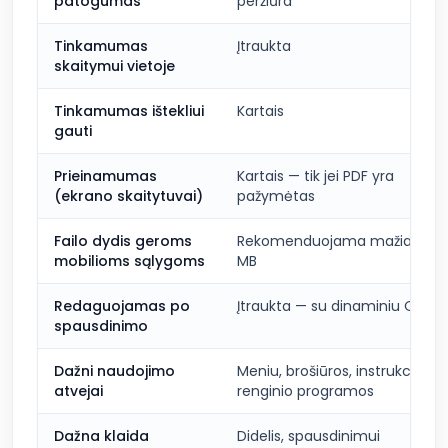
patogumas
peržiūra
Tinkamumas
Įtraukta
skaitymui vietoje
Tinkamumas ištekliui
Kartais
gauti
Prieinamumas
Kartais — tik jei PDF yra
(ekrano skaitytuvai)
pažymėtas
Failo dydis geroms
Rekomenduojama mažiau nei
mobilioms sąlygoms
MB
Redaguojamas po
Įtraukta — su dinaminiu QR ko
spausdinimo
Dažni naudojimo
Meniu, brošiūros, instrukcijos,
atvejai
renginio programos
Dažna klaida
Didelis, spausdinimui