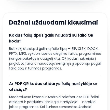
Dažnai užduodami klausimai
Kokius failų tipus galiu naudoti su failo QR
kodu?
Bet kokį atsisiųsti galimą failo tipą — ZIP, XLSX, DOCX,
PPTX, MP3, vykdomuosius diegimo failus, programinės
įrangos paketus ir daugelį kitų. QR kodas nukreipia į
priglobtą failą, o naudotojo įrenginys jį apdoroja pagal
failo tipą ir turimas programas.
Ar PDF QR kodas atidarys failą naršyklėje ar
atsisiųs?
Moderniuose iPhone ir Android telefonuose PDF failai
atsidaro ir peržiūrimi tiesiogiai naršyklėje — nereikia
jokios programos. Kai kuriose senesnėse Android