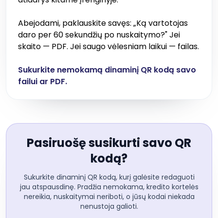
Abejodami, paklauskite savęs: „Ką vartotojas
daro per 60 sekundžių po nuskaitymo?" Jei
skaito — PDF. Jei saugo vėlesniam laikui — failas.
Sukurkite nemokamą dinaminį QR kodą savo
failui ar PDF.
Pasiruošę susikurti savo QR
kodą?
Sukurkite dinaminį QR kodą, kurį galėsite redaguoti
jau atspausdinę. Pradžia nemokama, kredito kortelės
nereikia, nuskaitymai neriboti, o jūsų kodai niekada
nenustoja galioti.