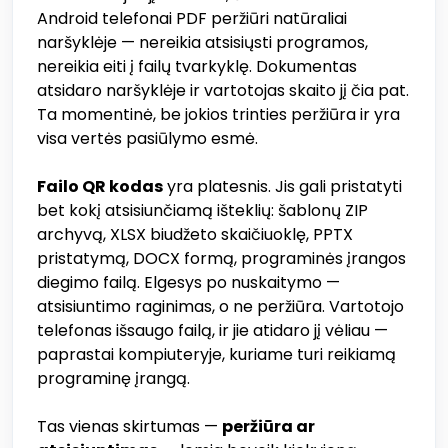
Android telefonai PDF peržiūri natūraliai
naršyklėje — nereikia atsisiųsti programos,
nereikia eiti į failų tvarkyklę. Dokumentas
atsidaro naršyklėje ir vartotojas skaito jį čia pat.
Ta momentinė, be jokios trinties peržiūra ir yra
visa vertės pasiūlymo esmė.
Failo QR kodas
yra platesnis. Jis gali pristatyti
bet kokį atsisiunčiamą išteklių: šablonų ZIP
archyvą, XLSX biudžeto skaičiuoklę, PPTX
pristatymą, DOCX formą, programinės įrangos
diegimo failą. Elgesys po nuskaitymo —
atsisiuntimo raginimas, o ne peržiūra. Vartotojo
telefonas išsaugo failą, ir jie atidaro jį vėliau —
paprastai kompiuteryje, kuriame turi reikiamą
programinę įrangą.
Tas vienas skirtumas —
peržiūra ar