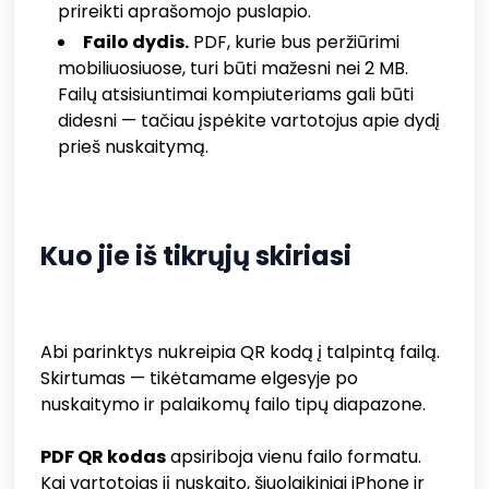
prireikti aprašomojo puslapio.
Failo dydis.
PDF, kurie bus peržiūrimi
mobiliuosiuose, turi būti mažesni nei 2 MB.
Failų atsisiuntimai kompiuteriams gali būti
didesni — tačiau įspėkite vartotojus apie dydį
prieš nuskaitymą.
Kuo jie iš tikrųjų skiriasi
Abi parinktys nukreipia QR kodą į talpintą failą.
Skirtumas — tikėtamame elgesyje po
nuskaitymo ir palaikomų failo tipų diapazone.
PDF QR kodas
apsiriboja vienu failo formatu.
Kai vartotojas jį nuskaito, šiuolaikiniai iPhone ir