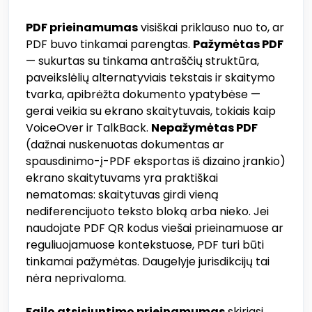
PDF prieinamumas
visiškai priklauso nuo to, ar
PDF buvo tinkamai parengtas.
Pažymėtas PDF
— sukurtas su tinkama antraščių struktūra,
paveikslėlių alternatyviais tekstais ir skaitymo
tvarka, apibrėžta dokumento ypatybėse —
gerai veikia su ekrano skaitytuvais, tokiais kaip
VoiceOver ir TalkBack.
Nepažymėtas PDF
(dažnai nuskenuotas dokumentas ar
spausdinimo-į-PDF eksportas iš dizaino įrankio)
ekrano skaitytuvams yra praktiškai
nematomas: skaitytuvas girdi vieną
nediferencijuoto teksto bloką arba nieko. Jei
naudojate PDF QR kodus viešai prieinamuose ar
reguliuojamuose kontekstuose, PDF turi būti
tinkamai pažymėtas. Daugelyje jurisdikcijų tai
nėra neprivaloma.
Failo atsisiuntimo prieinamumas
skiriasi