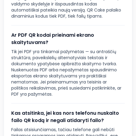
valdymo skydelyje ir išspausdintas kodas
automatiškai pateikia naują versiją. QR Cake palaiko
dinaminius kodus tiek PDF, tiek failų tipams.
Ar PDF QR kodai prieinami ekrano
skaitytuvams?
Tik jei PDF yra tinkamai pažymėtas — su antraščių
struktūra, paveikslėlių alternatyviais tekstais ir
dokumento ypatybėse apibrėžta skaitymo tvarka.
Nuskenuotas PDF arba nepažymėtas spausdinimo
eksportas ekrano skaitytuvams yra praktiškai
nematomas. Jei prieinamumas yra teisinis ar
politikos reikalavimas, prieš susiedami patikrinkite, ar
PDF yra pažymėtas.
Kas atsitinka, jei kas nors telefonu nuskaito
failo QR kodą ir negali atidaryti failo?
Failas atsisiunčiamas, tačiau telefone gali nebūti
tinkamos programos jam atidaryti. Pavyzdžiui, .exe