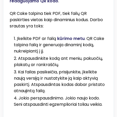
redaguojamo QR kodo
.
QR Cake talpina tiek PDF, tiek failų QR
paskirties vietas kaip dinaminius kodus. Darbo
srautas yra toks:
Įkelkite PDF ar failą
kūrimo metu
. QR Cake
talpina failą ir generuoja dinaminį kodą,
nukreipiantį į jį.
Atspausdinkite kodą ant meniu, pakuočių,
plakatų ar rankraščių.
Kai failas pasikeičia, prisijunkite, įkelkite
naują versiją ir nustatykite ją kaip aktyvią
paskirtį. Atspausdintas kodas dabar pristato
atnaujintą failą.
Jokio perspausdinimo. Jokio naujo kodo.
Seni atspausdinti egzemplioriai toliau veikia.