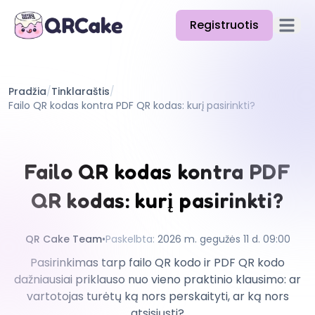
Registruotis
Atidary
Funkcijos
Pradžia
/
Tinklaraštis
/
Kainos
Failo QR kodas kontra PDF QR kodas: kurį pasirinkti?
Tinklaraštis
Dokumentacija
Failo QR kodas kontra PDF
Pagalba
QR kodas: kurį pasirinkti?
API
QR Cake Team
•
Paskelbta
:
2026 m. gegužės 11 d. 09:00
Pasirinkimas tarp failo QR kodo ir PDF QR kodo
dažniausiai priklauso nuo vieno praktinio klausimo: ar
vartotojas turėtų ką nors perskaityti, ar ką nors
atsisiųsti?