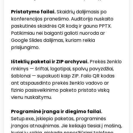
Pristatymo failai.
Skaidrių dalijimasis po
konferencijos pranešimo. Auditorija nuskaito
paskutinės skaidrės QR kodą ir gauna PPTX.
Patikimiau nei baiganti galioti nuoroda ar
Google Slides dalijimas, kuriam reikia
prisijungimo.
Išteklių paketai ir ZIP archyvai.
Prekės ženklo
rinkinys — šriftai, logotipai, spalvų pavyzdžiai,
šablonai — supakuoti kaip ZIP. Failo QR kodas
ant atspausdinto prekės ženklo vadovo ar
fizinio pasisveikinimo paketo pristato viską
vienu nuskaitymu.
Programinė įranga ir diegimo failai.
Setup.exe, įskiepio paketas, programinės
įrangos atnaujinimas. Jie keliauja tiesiai į mašiną,
kuriai jų reikia, niekada neperžiūrimi telefone.