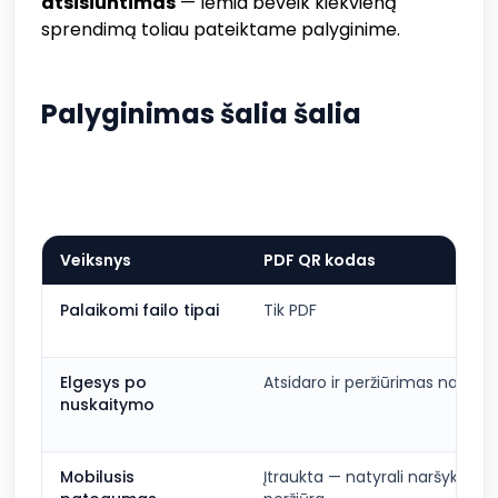
atsisiuntimas
— lemia beveik kiekvieną
sprendimą toliau pateiktame palyginime.
Palyginimas šalia šalia
Veiksnys
PDF QR kodas
Palaikomi failo tipai
Tik PDF
Elgesys po
Atsidaro ir peržiūrimas naršykl
nuskaitymo
Mobilusis
Įtraukta — natyrali naršyklės