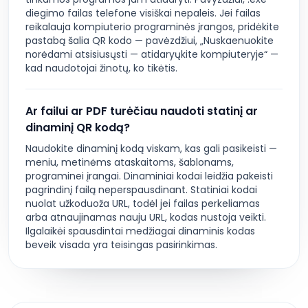
diegimo failas telefone visiškai nepaleis. Jei failas
reikalauja kompiuterio programinės įrangos, pridėkite
pastabą šalia QR kodo — pavėzdžiui, „Nuskaenuokite
norėdami atsisiusųsti — atidaryųkite kompiuteryje“ —
kad naudotojai žinotų, ko tikėtis.
Ar failui ar PDF turėčiau naudoti statinį ar
dinaminį QR kodą?
Naudokite dinaminį kodą viskam, kas gali pasikeisti —
meniu, metinėms ataskaitoms, šablonams,
programinei įrangai. Dinaminiai kodai leidžia pakeisti
pagrindinį failą neperspausdinant. Statiniai kodai
nuolat užkoduoža URL, todėl jei failas perkeliamas
arba atnaujinamas nauju URL, kodas nustoja veikti.
Ilgalaikėi spausdintai medžiagai dinaminis kodas
beveik visada yra teisingas pasirinkimas.