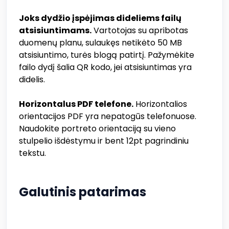
Joks dydžio įspėjimas dideliems failų
atsisiuntimams.
Vartotojas su apribotas
duomenų planu, sulaukęs netikėto 50 MB
atsisiuntimo, turės blogą patirtį. Pažymėkite
failo dydį šalia QR kodo, jei atsisiuntimas yra
didelis.
Horizontalus PDF telefone.
Horizontalios
orientacijos PDF yra nepatogūs telefonuose.
Naudokite portreto orientaciją su vieno
stulpelio išdėstymu ir bent 12pt pagrindiniu
tekstu.
Galutinis patarimas