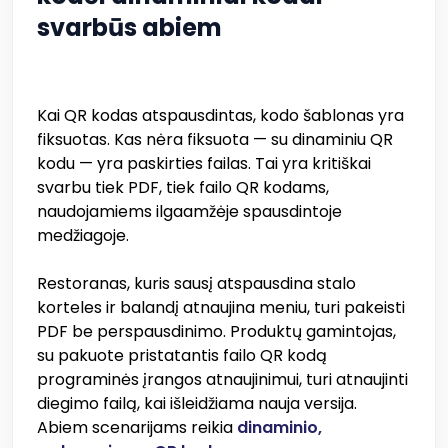
svarbūs abiem
Kai QR kodas atspausdintas, kodo šablonas yra
fiksuotas. Kas nėra fiksuota — su dinaminiu QR
kodu — yra paskirties failas. Tai yra kritiškai
svarbu tiek PDF, tiek failo QR kodams,
naudojamiems ilgaamžėje spausdintoje
medžiagoje.
Restoranas, kuris sausį atspausdina stalo
korteles ir balandį atnaujina meniu, turi pakeisti
PDF be perspausdinimo. Produktų gamintojas,
su pakuote pristatantis failo QR kodą
programinės įrangos atnaujinimui, turi atnaujinti
diegimo failą, kai išleidžiama nauja versija.
Abiem scenarijams reikia
dinaminio,