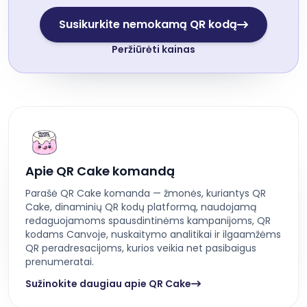
Susikurkite nemokamą QR kodą
Peržiūrėti kainas
Apie QR Cake komandą
Parašė QR Cake komanda — žmonės, kuriantys QR
Cake, dinaminių QR kodų platformą, naudojamą
redaguojamoms spausdintinėms kampanijoms, QR
kodams Canvoje, nuskaitymo analitikai ir ilgaamžėms
QR peradresacijoms, kurios veikia net pasibaigus
prenumeratai.
Sužinokite daugiau apie QR Cake