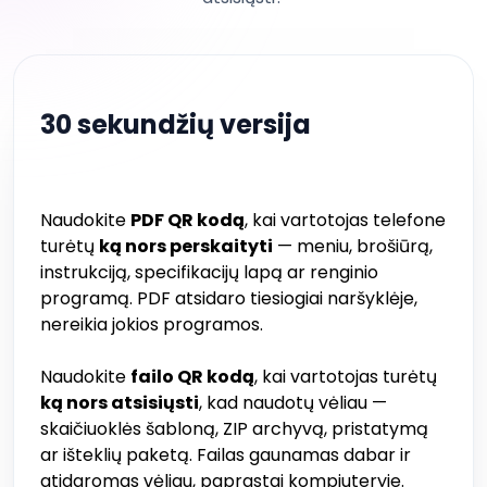
30 sekundžių versija
Naudokite
PDF QR kodą
, kai vartotojas telefone
turėtų
ką nors perskaityti
— meniu, brošiūrą,
instrukciją, specifikacijų lapą ar renginio
programą. PDF atsidaro tiesiogiai naršyklėje,
nereikia jokios programos.
Naudokite
failo QR kodą
, kai vartotojas turėtų
ką nors atsisiųsti
, kad naudotų vėliau —
skaičiuoklės šabloną, ZIP archyvą, pristatymą
ar išteklių paketą. Failas gaunamas dabar ir
atidaromas vėliau, paprastai kompiuteryje.