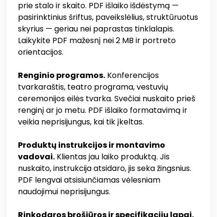
prie stalo ir skaito. PDF išlaiko išdėstymą —
pasirinktinius šriftus, paveikslėlius, struktūruotus
skyrius — geriau nei paprastas tinklalapis.
Laikykite PDF mažesnį nei 2 MB ir portreto
orientacijos.
Renginio programos.
Konferencijos
tvarkaraštis, teatro programa, vestuvių
ceremonijos eilės tvarka. Svečiai nuskaito prieš
renginį ar jo metu. PDF išlaiko formatavimą ir
veikia neprisijungus, kai tik įkeltas.
Produktų instrukcijos ir montavimo
vadovai.
Klientas jau laiko produktą. Jis
nuskaito, instrukcija atsidaro, jis seka žingsnius.
PDF lengvai atsisiunčiamas vėlesniam
naudojimui neprisijungus.
Rinkodaros brošiūros ir specifikacijų lapai.