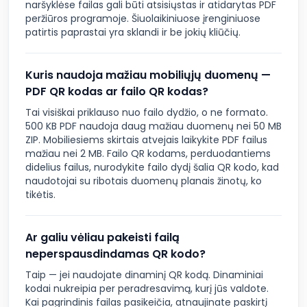
naršyklėse failas gali būti atsisiųstas ir atidarytas PDF
peržiūros programoje. Šiuolaikiniuose įrenginiuose
patirtis paprastai yra sklandi ir be jokių kliūčių.
Kuris naudoja mažiau mobiliųjų duomenų —
PDF QR kodas ar failo QR kodas?
Tai visiškai priklauso nuo failo dydžio, o ne formato.
500 KB PDF naudoja daug mažiau duomenų nei 50 MB
ZIP. Mobiliesiems skirtais atvejais laikykite PDF failus
mažiau nei 2 MB. Failo QR kodams, perduodantiems
didelius failus, nurodykite failo dydį šalia QR kodo, kad
naudotojai su ribotais duomenų planais žinotų, ko
tikėtis.
Ar galiu vėliau pakeisti failą
neperspausdindamas QR kodo?
Taip — jei naudojate dinaminį QR kodą. Dinaminiai
kodai nukreipia per peradresavimą, kurį jūs valdote.
Kai pagrindinis failas pasikeičia, atnaujinate paskirtį