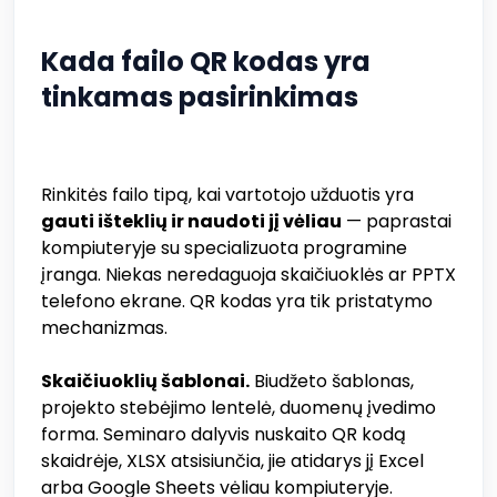
Kada failo QR kodas yra
tinkamas pasirinkimas
Rinkitės failo tipą, kai vartotojo užduotis yra
gauti išteklių ir naudoti jį vėliau
— paprastai
kompiuteryje su specializuota programine
įranga. Niekas neredaguoja skaičiuoklės ar PPTX
telefono ekrane. QR kodas yra tik pristatymo
mechanizmas.
Skaičiuoklių šablonai.
Biudžeto šablonas,
projekto stebėjimo lentelė, duomenų įvedimo
forma. Seminaro dalyvis nuskaito QR kodą
skaidrėje, XLSX atsisiunčia, jie atidarys jį Excel
arba Google Sheets vėliau kompiuteryje.