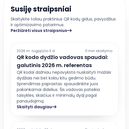
Susiję straipsniai
Skaitykite toliau praktinius QR kodų gidus, pavyzdžius
ir optimizavimo patarimus.
Peržiūrėti visus straipsnius
2026 m. rugpjūčio 3 d.
11 min skaitymo
QR kodo dydžio vadovas spaudai:
galutinis 2026 m. referentas
QR kodai dažniau nepavyksta nuskaityti mažais
dydžiais nei bet kokiu kitu gedimo būdu.
Sprendimas paprastas: spausdinkite juos
pakankamai didelius. Šis vadovas pateikia
taisykles, skaičius ir minimalų dydį pagal
panaudojimą.
Skaityti daugiau