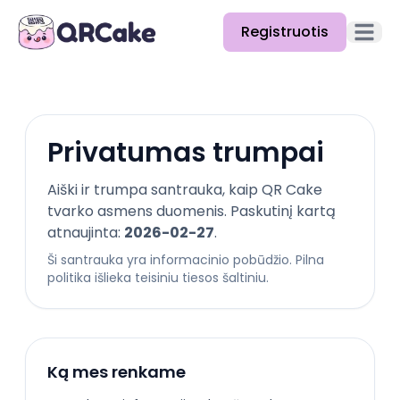
Registruotis
Atidary
Funkcijos
Kainos
Privatumas trumpai
Tinklaraštis
Aiški ir trumpa santrauka, kaip QR Cake
Dokumentacija
tvarko asmens duomenis. Paskutinį kartą
atnaujinta:
2026-02-27
.
Pagalba
Ši santrauka yra informacinio pobūdžio. Pilna
politika išlieka teisiniu tiesos šaltiniu.
API
Ką mes renkame