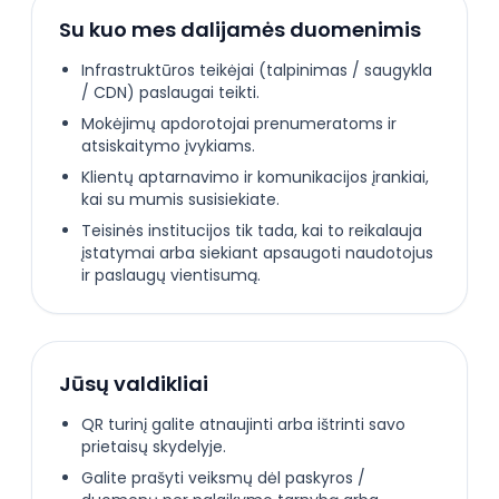
Su kuo mes dalijamės duomenimis
Infrastruktūros teikėjai (talpinimas / saugykla
/ CDN) paslaugai teikti.
Mokėjimų apdorotojai prenumeratoms ir
atsiskaitymo įvykiams.
Klientų aptarnavimo ir komunikacijos įrankiai,
kai su mumis susisiekiate.
Teisinės institucijos tik tada, kai to reikalauja
įstatymai arba siekiant apsaugoti naudotojus
ir paslaugų vientisumą.
Jūsų valdikliai
QR turinį galite atnaujinti arba ištrinti savo
prietaisų skydelyje.
Galite prašyti veiksmų dėl paskyros /