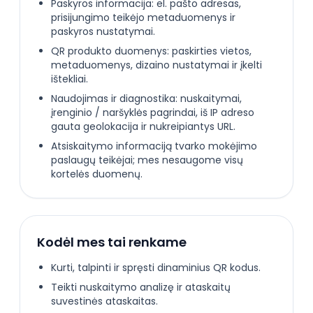
Paskyros informacija: el. pašto adresas,
prisijungimo teikėjo metaduomenys ir
paskyros nustatymai.
QR produkto duomenys: paskirties vietos,
metaduomenys, dizaino nustatymai ir įkelti
ištekliai.
Naudojimas ir diagnostika: nuskaitymai,
įrenginio / naršyklės pagrindai, iš IP adreso
gauta geolokacija ir nukreipiantys URL.
Atsiskaitymo informaciją tvarko mokėjimo
paslaugų teikėjai; mes nesaugome visų
kortelės duomenų.
Kodėl mes tai renkame
Kurti, talpinti ir spręsti dinaminius QR kodus.
Teikti nuskaitymo analizę ir ataskaitų
suvestinės ataskaitas.