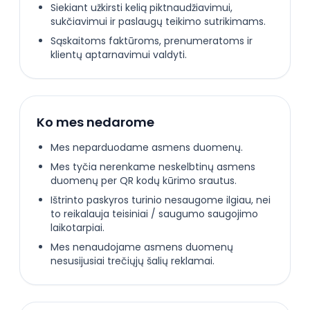
Siekiant užkirsti kelią piktnaudžiavimui,
sukčiavimui ir paslaugų teikimo sutrikimams.
Sąskaitoms faktūroms, prenumeratoms ir
klientų aptarnavimui valdyti.
Ko mes nedarome
Mes neparduodame asmens duomenų.
Mes tyčia nerenkame neskelbtinų asmens
duomenų per QR kodų kūrimo srautus.
Ištrinto paskyros turinio nesaugome ilgiau, nei
to reikalauja teisiniai / saugumo saugojimo
laikotarpiai.
Mes nenaudojame asmens duomenų
nesusijusiai trečiųjų šalių reklamai.