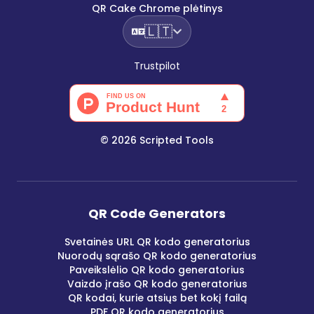
QR Cake Chrome plėtinys
🇱🇹
Trustpilot
©
2026
Scripted Tools
QR Code Generators
Svetainės URL QR kodo generatorius
Nuorodų sąrašo QR kodo generatorius
Paveikslėlio QR kodo generatorius
Vaizdo įrašo QR kodo generatorius
QR kodai, kurie atsiųs bet kokį failą
PDF QR kodo generatorius