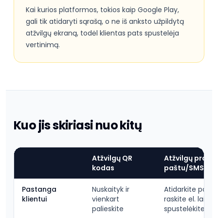
Kai kurios platformos, tokios kaip Google Play,
gali tik atidaryti sąrašą, o ne iš anksto užpildytą
atžvilgų ekraną, todėl klientas pats spustelėja
vertinimą.
Kuo jis skiriasi nuo kitų
Atžvilgų QR
Atžvilgų prašy
kodas
paštu/SMS
Pastanga
Nuskaityk ir
Atidarkite pašto
klientui
vienkart
raskite el. laišką,
palieskite
spustelėkite nu