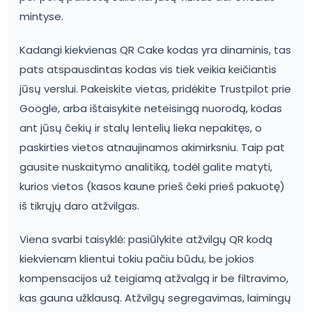
mintyse.
Kadangi kiekvienas QR Cake kodas yra dinaminis, tas
pats atspausdintas kodas vis tiek veikia keičiantis
jūsų verslui. Pakeiskite vietas, pridėkite Trustpilot prie
Google, arba ištaisykite neteisingą nuorodą, kodas
ant jūsų čekių ir stalų lentelių lieka nepakitęs, o
paskirties vietos atnaujinamos akimirksniu. Taip pat
gausite nuskaitymo analitiką, todėl galite matyti,
kurios vietos (kasos kaune prieš čeki prieš pakuotę)
iš tikrųjų daro atžvilgas.
Viena svarbi taisyklė: pasiūlykite atžvilgų QR kodą
kiekvienam klientui tokiu pačiu būdu, be jokios
kompensacijos už teigiamą atžvalgą ir be filtravimo,
kas gauna užklausą. Atžvilgų segregavimas, laimingų