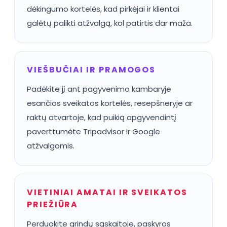
dėkingumo kortelės, kad pirkėjai ir klientai
galėtų palikti atžvalgą, kol patirtis dar maža.
VIEŠBUČIAI IR PRAMOGOS
Padėkite jį ant pagyvenimo kambaryje
esančios sveikatos kortelės, resepšneryje ar
raktų atvartoje, kad puikią apgyvendintį
paverttumėte Tripadvisor ir Google
atžvalgomis.
VIETINIAI AMATAI IR SVEIKATOS
PRIEŽIŪRA
Perduokite grindų sąskaitoje, paskyros