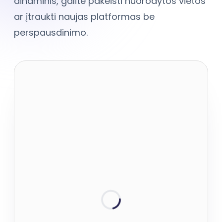
dinaminis, galite pakeisti nuorodytos vietos
ar įtraukti naujas platformas be
perspausdinimo.