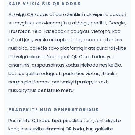
KAIP VEIKIA ŠIS QR KODAS
Atžvilgų QR kodas atidaro ženklinį nukreipimo puslapį
su mygtuku kiekvienam jūsų atžvilgų profiliui, Google,
Trustpilot, Yelp, Facebook ir daugiau. Vietoj to, kad
ieškoti jūsų verslo ar kopijuoti ilgą nuorodą, klientas
nuskaito, paliečia savo platformą ir atsiduria rašykite
atžvalgą ekrane. Naudojant QR Cake kodas yra
dinaminis: atspausdintas kodas niekada nesikeičia,
bet jūs galite redaguoti paskirties vietas, įtraukti
naujas platformas, pertvarkyti puslapį ir sekti
nuskaitymus bet kuriuo metu.
PRADĖKITE NUO GENERATORIAUS
Pasirinkite QR kodo tipą, pridėkite turinį, pritaikykite
kodą ir sukurkite dinaminį QR kodą, kurį galėsite