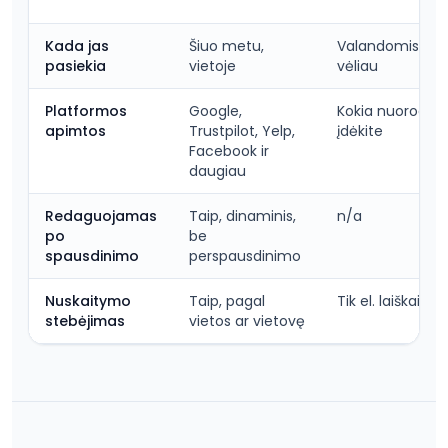
Kada jas
Šiuo metu,
Valandomis ar 
pasiekia
vietoje
vėliau
Platformos
Google,
Kokia nuoroda j
apimtos
Trustpilot, Yelp,
įdėkite
Facebook ir
daugiau
Redaguojamas
Taip, dinaminis,
n/a
po
be
spausdinimo
perspausdinimo
Nuskaitymo
Taip, pagal
Tik el. laiškai a
stebėjimas
vietos ar vietovę