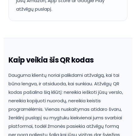
jūsų Amazon, App Store ar Google Play
atžvilgų puslapį.
Kaip veikia šis QR kodas
Dauguma klientų noriai palikdami atžvalgą, kai tai
būna lengva, ir atsiduoda, kai sunkiau. Atžvilgų QR
kodas pašalina šią kliūtį: nereikia ieškoti jūsų verslo,
nereikia kopijuoti nuorodų, nereikia keistis
programėlėmis. Vienas nuskaitymas atidaro švaru,
ženklinį puslapį su mygtuku kiekvienai jums svarbiai
platformai, todėl žmonės pasiekia atžvilgų formą
per porą paliestų šalia kai jūsų vizitas dar šviežias