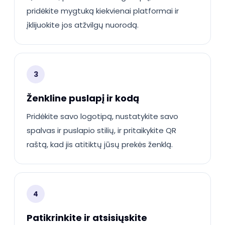
pridėkite mygtuką kiekvienai platformai ir
įklijuokite jos atžvilgų nuorodą.
3
Ženkline puslapį ir kodą
Pridėkite savo logotipą, nustatykite savo
spalvas ir puslapio stilių, ir pritaikykite QR
raštą, kad jis atitiktų jūsų prekės ženklą.
4
Patikrinkite ir atsisiųskite