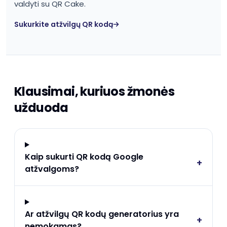
valdyti su QR Cake.
Sukurkite atžvilgų QR kodą
Klausimai, kuriuos žmonės
užduoda
Kaip sukurti QR kodą Google
+
atžvalgoms?
Ar atžvilgų QR kodų generatorius yra
+
nemokamas?