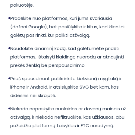
pakuotėje.
Pradėkite nuo platformos, kuri jums svariausia
(dažnai Google), bet pasiūlykite ir kitus, kad klientai
galėtų pasirinkti, kur palikti atžvalgą.
Naudokite dinaminį kodą, kad galėtumėte pridėti
platformas, ištaisyti klaidingą nuorodą ar atnaujinti
prekės ženklą be perspausdinimo.
Prieš spausdinant patikrinkite kiekvieną mygtuką ir
iPhone ir Android, ir atsisiųskite SVG bet kam, kas
didesnis nei skrajutė.
Niekada nepaskyite nuolaidos ar dovanų mainais už
atžvalgą, ir niekada nefiltruokite, kas užklausos, abu
pažeidžia platformų taisykles ir FTC nurodymą.