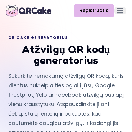
Registruotis
Atidary
Funkcijos
QR CAKE GENERATORIUS
Kainos
Atžvilgų QR kodų
Tinklaraštis
generatorius
Dokumentacija
Sukurkite nemokamą atžvilgų QR kodą, kuris
Pagalba
klientus nukreipia tiesiogiai į jūsų Google,
API
Trustpilot, Yelp ar Facebook atžvilgų puslapį
vienu kraustytuku. Atspausdinkite jį ant
čekių, stalų lentelių ir pakuotės, kad
gautumėte daugiau atžvilgų, ir kadangi jis