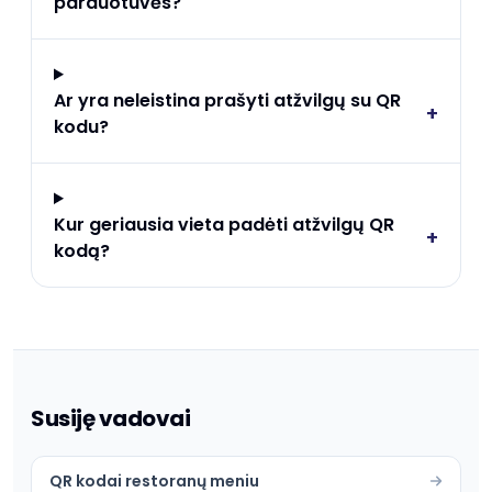
parduotuvės?
Ar yra neleistina prašyti atžvilgų su QR
+
kodu?
Kur geriausia vieta padėti atžvilgų QR
+
kodą?
Susiję vadovai
QR kodai restoranų meniu