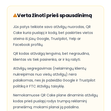
Verta žinoti prieš spausdinimą
Jūs patys teikiate savo atžvilgų nuorodas, QR
Cake kuria puslapį ir kodą, bet paskirties vietos
ateina iš jūsų Google, Trustpilot, Yelp ar
Facebook profilių.
QR kodas atžvalgą lengvina, bet negraudina,
klientas vis tiek pasirenka, ar ir ką rašyti.
Atžvilgų segregavimas (nelaimingų klientų
nukreipimas nuo viešų atžvilgų) nėra
palaikomas, nes jis pažeidžia Google ir Trustpilot
politiką ir FTC Atžvilgų taisyklę.
Nemokamuose QR Cake plane dinaminis atžvilgų
kodas prieš puslapį rodys trumpą reklaminį
pranešimą; mokami planai ją pašalina.