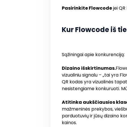
Pasirinkite Flowcode
jei QR 
Kur Flowcode iš tie
Sąžiningai apie konkurenciją:
Dizaino išskirtinumas.
Flowc
vizualiniu signalu – „tai yra 
QR kodas yra vizualinės tapaty
nesistengiame konkuruoti. Mūs
Atitinka aukščiausios klas
mažmeninės prekybos, viešbuči
parduotuvių ir jūsų dizaino k
kainos.