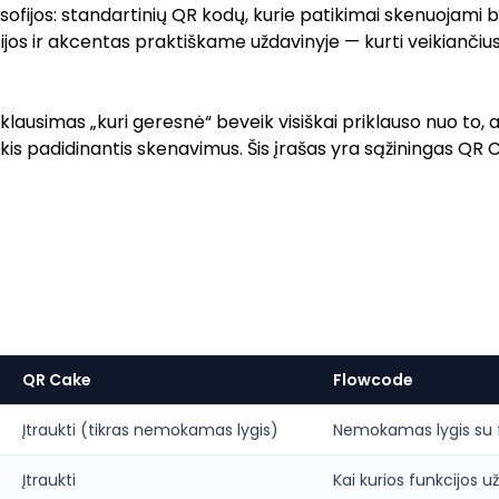
osofijos: standartinių QR kodų, kurie patikimai skenuojami 
 ir akcentas praktiškame uždavinyje — kurti veikiančius 
 o klausimas „kuri geresnė“ beveik visiškai priklauso nuo to
rankis padidinantis skenavimus. Šis įrašas yra sąžiningas 
QR Cake
Flowcode
Įtraukti (tikras nemokamas lygis)
Nemokamas lygis su f
Įtraukti
Kai kurios funkcijos 