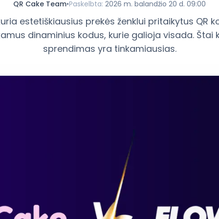
QR Cake Team
•
Paskelbta
:
2026 m. balandžio 20 d. 09:00
ria estetiškiausius prekės ženklui pritaikytus QR 
us dinaminius kodus, kurie galioja visada. Štai 
sprendimas yra tinkamiausias.