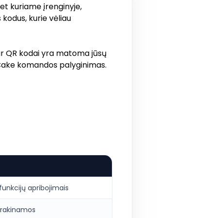
bet kuriame įrenginyje,
kodus, kurie vėliau
, ar QR kodai yra matoma jūsų
QR Cake komandos palyginimas.
unkcijų apribojimais
užrakinamos