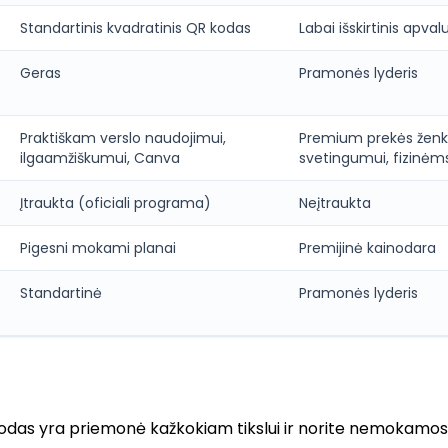
Standartinis kvadratinis QR kodas
Labai išskirtinis apva
Geras
Pramonės lyderis
Praktiškam verslo naudojimui,
Premium prekės ženk
ilgaamžiškumui, Canva
svetingumui, fizinė
Įtraukta (oficiali programa)
Neįtraukta
Pigesni mokami planai
Premijinė kainodara
Standartinė
Pramonės lyderis
kodas yra priemonė kažkokiam tikslui ir norite nemokamo