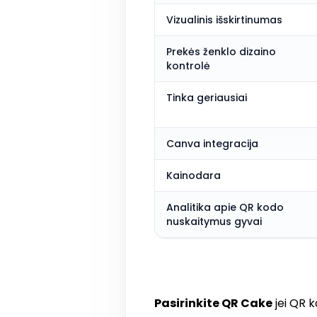
Vizualinis išskirtinumas
Prekės ženklo dizaino
kontrolė
Tinka geriausiai
Canva integracija
Kainodara
Analitika apie QR kodo
nuskaitymus gyvai
Pasirinkite QR Cake
jei QR 