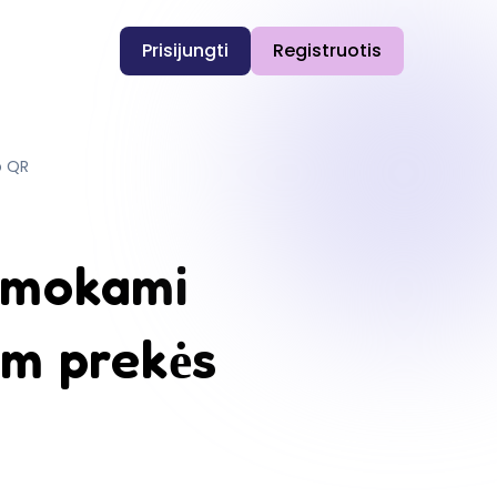
Prisijungti
Registruotis
o QR
emokami
um prekės