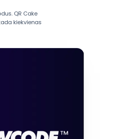
kodus. QR Cake
kada kiekvienas