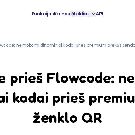
Funkcijos
Kainos
Ištekliai
API
owcode: nemokami dinaminiai kodai prieš premium prekės ženkl
e prieš Flowcode: n
ai kodai prieš premi
ženklo QR