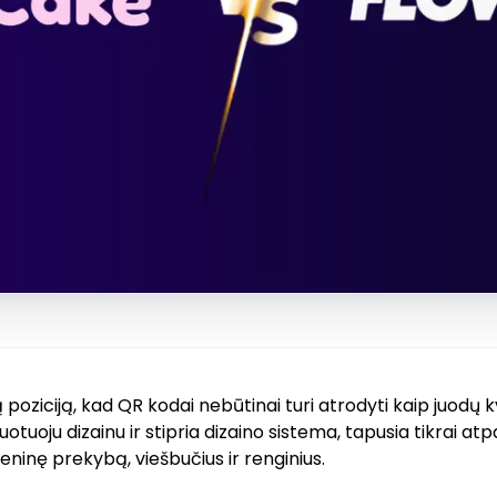
ziciją, kad QR kodai nebūtinai turi atrodyti kaip juodų kv
uotuoju dizainu ir stipria dizaino sistema, tapusia tikrai atp
eninę prekybą, viešbučius ir renginius.