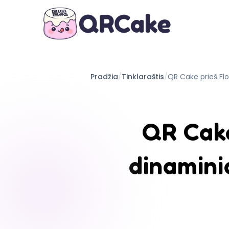
Pradžia
/
Tinklaraštis
/
QR Cake prieš Fl
QR Cak
dinamini