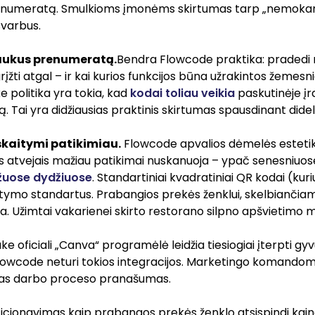
renumeratą. Smulkioms įmonėms skirtumas tarp „nemokamas
varbus.
šaukus prenumeratą.
Bendra Flowcode praktika: pradedi
rįžti atgal – ir kai kurios funkcijos būna užrakintos žemesn
 politika yra tokia, kad
kodai toliau veikia
paskutinėje įra
. Tai yra didžiausias praktinis skirtumas spausdinant didelia
skaitymi patikimiau.
Flowcode apvalios dėmelės estetika
iais atvejais mažiau patikimai nuskanuoja – ypač senesniuo
uose dydžiuose
. Standartiniai kvadratiniai QR kodai (k
aitymo standartus. Prabangios prekės ženklui, skelbianči
na. Užimtai vakarienei skirto restorano silpno apšvietimo m
e oficiali „Canva“ programėlė leidžia tiesiogiai įterpti gy
lowcode neturi tokios integracijos. Marketingo komandoms,
ras darbo proceso pranašumas.
cionavimas kaip prabangos prekės ženklo atsispindi kaino