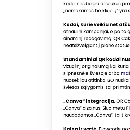
kodai nesibaigia atšaukus p
„nemokamas be kliūčių“ yra s
Kodai, kurie veikia net at
atnaujini kampanijai, o po to g
dinaminį redagavimą. QR Cake
neatsižvelgiant į plano statusą
Standartiniai QR kodai nu
vizualinį originalumą kai kur
silpnesnėje šviesoje arba
maž
nuosekliau atitinka ISO nusk
šviesos sąlygomis, tai priimti
„Canva“ integracija.
QR Cak
„Canva“ dizainus. Šiuo metu F
naudodamos „Canva“, tai tik
Kaina ir vertė.
Flowcode pozi