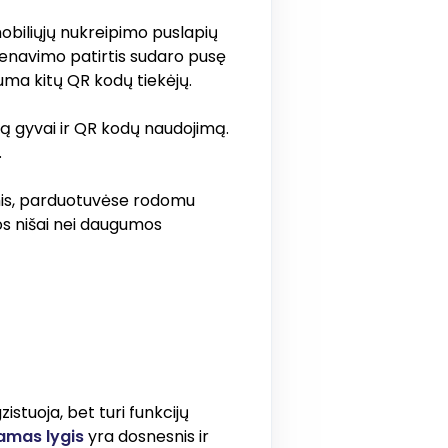
biliųjų nukreipimo puslapių
skenavimo patirtis sudaro pusę
uma kitų QR kodų tiekėjų.
ą gyvai ir QR kodų naudojimą.
.
mis, parduotuvėse rodomu
kos nišai nei daugumos
tuoja, bet turi funkcijų
mas lygis
yra dosnesnis ir