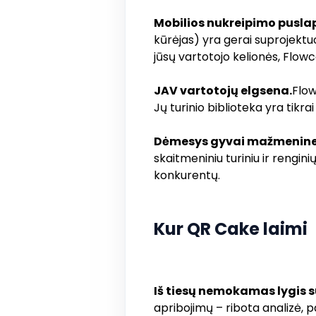
Mobilios nukreipimo puslap
kūrėjas) yra gerai suprojektu
jūsų vartotojo kelionės, Flow
JAV vartotojų elgsena.
Flow
Jų turinio biblioteka yra tikra
Dėmesys gyvai mažmeninei
skaitmeniniu turiniu ir rengin
konkurentų.
Kur QR Cake laimi
Iš tiesų nemokamas lygis s
apribojimų – ribota analizė, 