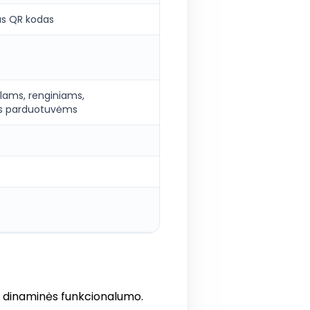
lus QR kodas
lams, renginiams,
ms parduotuvėms
s dinaminės funkcionalumo.