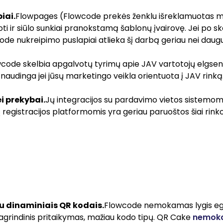
iai.
Flowpages (Flowcode prekės ženklu išreklamuotas mo
oti ir siūlo sunkiai pranokstamą šablonų įvairovę. Jei po 
code nukreipimo puslapiai atlieka šį darbą geriau nei daug
code skelbia apgalvotų tyrimų apie JAV vartotojų elgsen
i naudinga jei jūsų marketingo veikla orientuota į JAV rinką
 prekybai.
Jų integracijos su pardavimo vietos sistemo
ių registracijos platformomis yra geriau paruoštos šiai rin
u dinaminiais QR kodais.
Flowcode nemokamas lygis egzis
pagrindinis pritaikymas, mažiau kodo tipų. QR Cake
nemoka