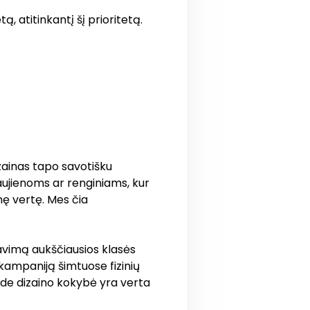
, atitinkantį šį prioritetą.
zainas tapo savotišku
naujienoms ar renginiams, kur
nę vertę. Mes čia
vimą aukščiausios klasės
kampaniją šimtuose fizinių
code dizaino kokybė yra verta