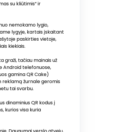
 su kliūtimis“ ir
 nuo nemokamo lygio,
iame lygyje, kartais įskaitant
šytoje paskirties vietoje,
is kiekiais.
 graži, tačiau mainais už
se Android telefonuose,
uriuos gamina QR Cake)
am reklamą žurnale geromis
etu tai svarbu.
vus dinaminius QR kodus į
 kurios visa kuria
je. Daugumai verslo atvejų,