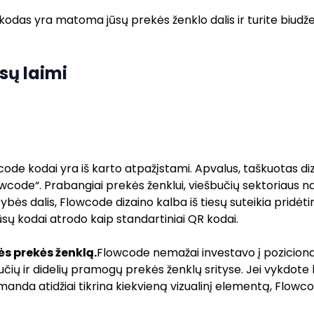
kodas yra matoma jūsų prekės ženklo dalis ir turite biudžetą
sų laimi
ode kodai yra iš karto atpažįstami. Apvalus, taškuotas di
Flowcode“. Prabangiai prekės ženklui, viešbučių sektoriaus 
bės dalis, Flowcode dizaino kalba iš tiesų suteikia pridėti
ų kodai atrodo kaip standartiniai QR kodai.
ės prekės ženklą.
Flowcode nemažai investavo į poziciona
ų ir didelių pramogų prekės ženklų srityse. Jei vykdote 
omanda atidžiai tikrina kiekvieną vizualinį elementą, Flow