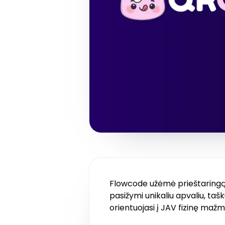
Flowcode užėmė prieštaringą po
pasižymi unikaliu apvaliu, tašk
orientuojasi į JAV fizinę mažm