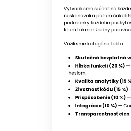
Vytvorili sme si účet na každe
naskenovali a potom čakali 60
podmienky každého poskytovat
ktorú takmer žiadny porovn
Vážili sme kategórie takto:
Skutočná bezplatná vr
Hĺbka funkcií (20 %)
— 
heslom.
Kvalita analytiky (15 
Životnosť kódu (15 %)
—
Prispôsobenie (10 %)
— 
Integrácie (10 %)
— Canv
Transparentnosť cien 