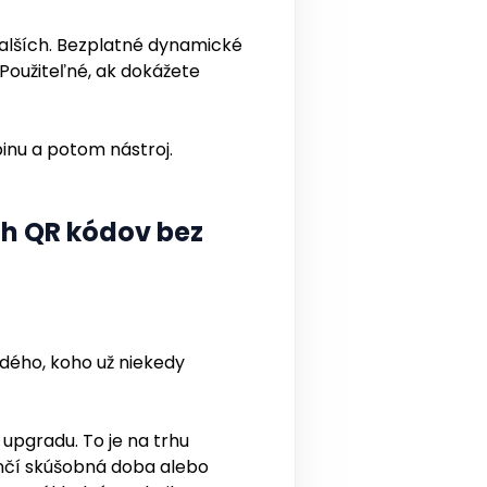
alších. Bezplatné dynamické
Použiteľné, ak dokážete
pinu a potom nástroj.
ch QR kódov bez
ždého, koho už niekedy
 upgradu. To je na trhu
nčí skúšobná doba alebo