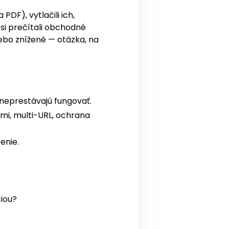
PDF), vytlačili ich,
 si prečítali obchodné
lebo znížené — otázka, na
neprestávajú fungovať.
mi, multi-URL, ochrana
enie.
ciou?