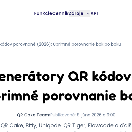
Funkcie
Cenník
Zdroje
API
 kódov porovnané (2026): Úprimné porovnanie bok po boku
generátory QR kódo
primné porovnanie b
QR Cake Team
•
Publikované
:
8. júna 2026 o 9:00
QR Cake, Bitly, Uniqode, QR Tiger, Flowcode a ďal