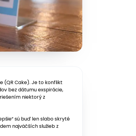
 (QR Cake). Je to konflikt
ov bez dátumu exspirácie,
riešením niektorý z
pšie“ sú buď len slabo skryté
edem najväčších služieb z