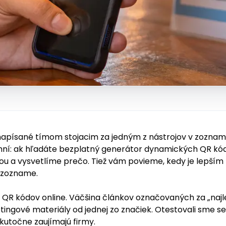
apísané tímom stojacim za jedným z nástrojov v zozname
ní: ak hľadáte bezplatný generátor dynamických QR kód
bou a vysvetlíme prečo. Tiež vám povieme, kedy je lepším 
 zozname.
v QR kódov online. Väčšina článkov označovaných za „najle
etingové materiály od jednej zo značiek. Otestovali sme s
kutočne zaujímajú firmy.