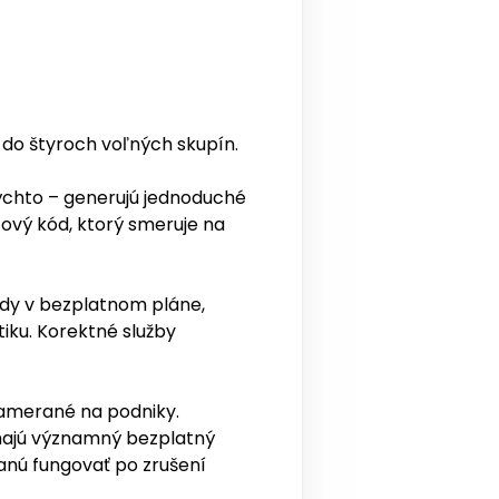
í do štyroch voľných skupín.
chto – generujú jednoduché
zový kód, ktorý smeruje na
dy v bezplatnom pláne,
iku. Korektné služby
zamerané na podniky.
majú významný bezplatný
anú fungovať po zrušení