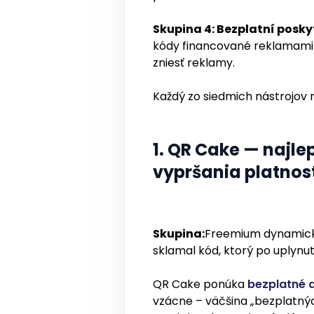
Skupina 4: Bezplatní posk
kódy financované reklamami 
zniesť reklamy.
Každý zo siedmich nástrojov n
1. QR Cake — najl
vypršania platnost
Skupina:
Freemium dynamick
sklamal kód, ktorý po uplynu
QR Cake ponúka
bezplatné 
vzácne – väčšina „bezplatný