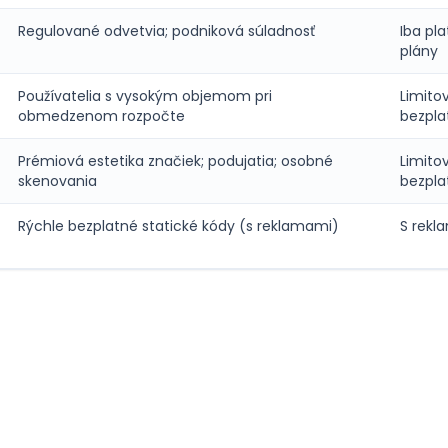
Regulované odvetvia; podniková súladnosť
Iba pl
plány
Používatelia s vysokým objemom pri
Limito
obmedzenom rozpočte
bezpla
Prémiová estetika značiek; podujatia; osobné
Limito
skenovania
bezpla
Rýchle bezplatné statické kódy (s reklamami)
S rekl