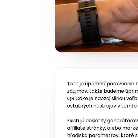
Toto je úprimné porovnanie n
záujmov, takže budeme úprim
QR Cake je naozaj silnou voľ
ostatných nástrojov v tomto
Existujú desiatky generátoro
affiliate stránky, alebo mark
hľadiska parametrov, ktoré s