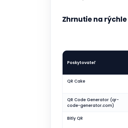
Zhrnutie na rýchle
Poskytovateľ
QR Cake
QR Code Generator (qr-
code-generator.com)
Bitly QR