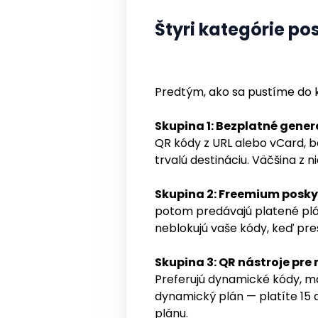
Štyri kategórie p
Predtým, ako sa pustíme do ko
Skupina 1: Bezplatné gener
QR kódy z URL alebo vCard, be
trvalú destináciu. Väčšina z 
Skupina 2: Freemium posk
potom predávajú platené plány
neblokujú vaše kódy, keď pre
Skupina 3: QR nástroje pre
Preferujú dynamické kódy, m
dynamický plán — platíte 15 
plánu.