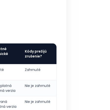
atné
Kódy prežijú
ické
zrušenie?
té
Zahrnuté
zplatná
Nie je zahrnuté
ná verzia
vaná
Nie je zahrnuté
tná verzia