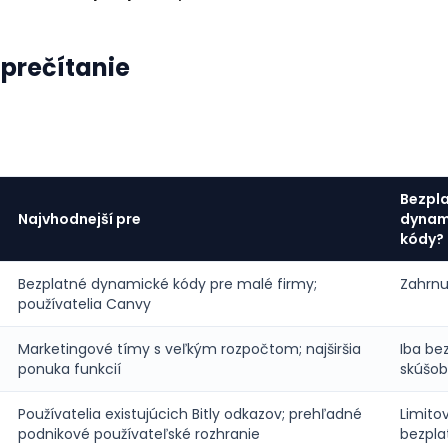
 prečítanie
Bezpl
Najvhodnejší pre
dynam
kódy?
Bezplatné dynamické kódy pre malé firmy;
Zahrnu
používatelia Canvy
Marketingové tímy s veľkým rozpočtom; najširšia
Iba be
ponuka funkcií
skúšob
Používatelia existujúcich Bitly odkazov; prehľadné
Limito
podnikové používateľské rozhranie
bezpla