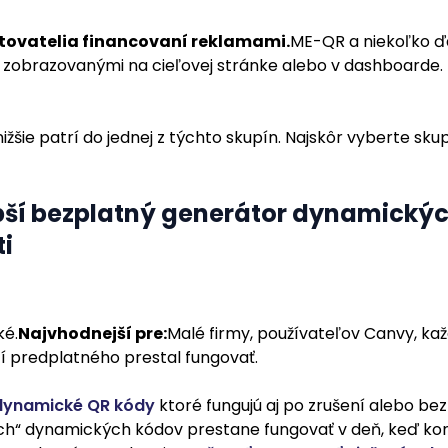
ytovatelia financovaní reklamami.
ME-QR a niekoľko ď
zobrazovanými na cieľovej stránke alebo v dashboarde. 
ižšie patrí do jednej z týchto skupín. Najskôr vyberte sku
epší bezplatný generátor dynamický
i
é.
Najvhodnejší pre:
Malé firmy, používateľov Canvy, ka
tí predplatného prestal fungovať.
dynamické QR kódy
ktoré fungujú aj po zrušení alebo bez
ch“ dynamických kódov prestane fungovať v deň, keď ko