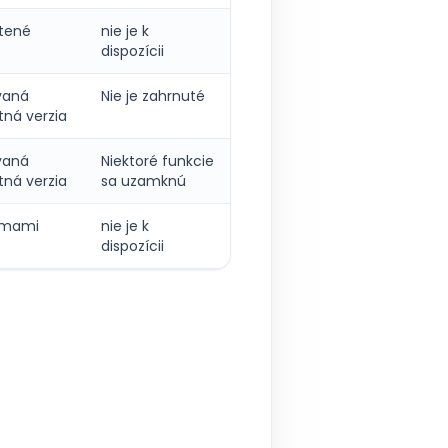
atené
nie je k
dispozícii
vaná
Nie je zahrnuté
tná verzia
vaná
Niektoré funkcie
tná verzia
sa uzamknú
amami
nie je k
dispozícii