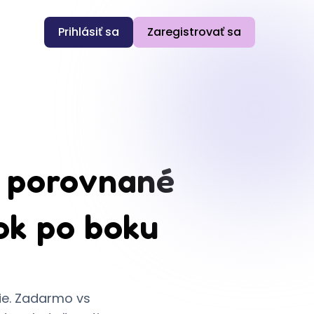
Prihlásiť sa
Zaregistrovať sa
v porovnané
ok po boku
šie. Zadarmo vs