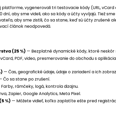
j platforme, vygenerovali tri testovacie kódy (URL, vCard a 
 dní, aby sme videli, ako sa kódy a účty vyvíjajú. Tiež sme
eľa, aby sme zistili, čo sa stane, keď sú účty zrušené a
ávací článok neodpovedá.
stva (25 %)
— Bezplatné dynamické kódy, ktoré neskôr 
vCard, PDF, video, presmerovanie do obchodu s aplikácia
%)
— Čas, geografické údaje, údaje o zariadení a ich zobraz
 Čo sa stane po zrušení.
Farby, rámčeky, logá, kontrola dizajnu.
a, Zapier, Google Analytics, Meta Pixel.
(5 %)
— Môžete vidieť, koľko zaplatíte ešte pred registrá