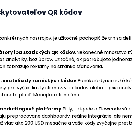
oskytovateľov QR kódov
nkrétnych nástrojov, je užitočné pochopiť, že trh sa del
átory iba statických QR kódov.
Nekonečné množstvo tý
z analytiky, bez úprav. Užitočné, ak potrebujete jednora
nich zobrazuje reklamy na stránke sťahovania.
ytovatelia dynamických kódov.
Ponúkajú dynamické kó
 pre vyššie limity skenov, viac kódov alebo lepšiu analyt
stanete platiť. Menej korektné áno.
 marketingové platformy.
Bitly, Uniqode a Flowcode sú 
ajú prepracované dashboardy, reálne integrácie, ale ne
až viac ako 200 USD mesačne a vaše kódy zvyčajne prest