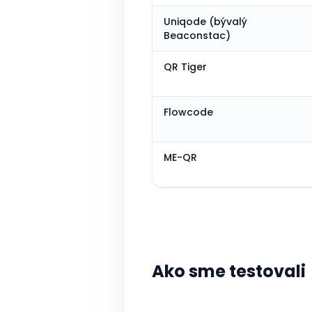
Uniqode (bývalý
Beaconstac)
QR Tiger
Flowcode
ME-QR
Ako sme testovali