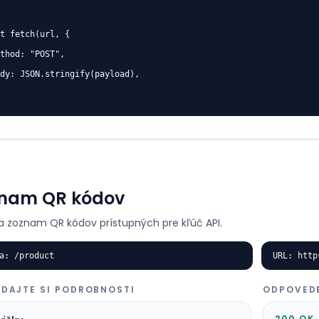
t fetch(url, {

thod: "POST",

dy: JSON.stringify(payload),

nam QR kódov
 zoznam QR kódov prístupných pre kľúč API.
a: /product
URL: http
ADAJTE SI PODROBNOSTI
ODPOVED
200 OK