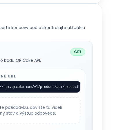
yberte koncový bod a skontrolujte aktuálnu
GET
o bodu QR Cake API.
ENÉ URL
//api.qrcake.com/v1/product/api/product
te požiadavku, aby ste tu videli
lny stav a výstup odpovede.