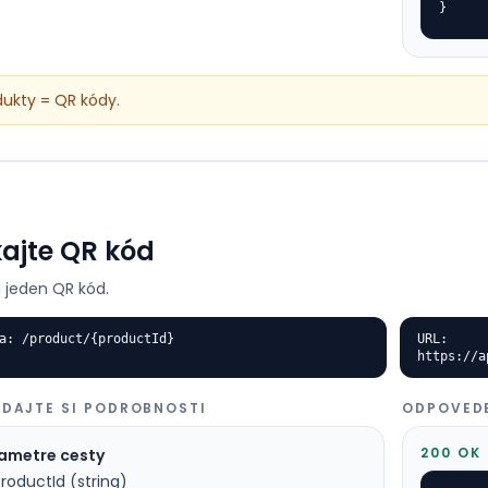
}
dukty = QR kódy.
kajte QR kód
 jeden QR kód.
a: /product/{productId}
URL:
https://a
ADAJTE SI PODROBNOSTI
ODPOVED
200 OK
ametre cesty
roductId (string)