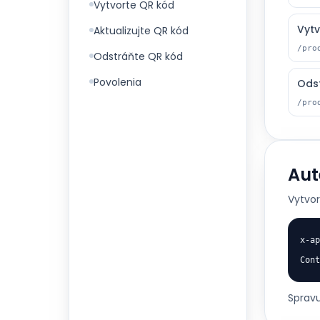
Vytvorte QR kód
Vytv
Aktualizujte QR kód
/pro
Odstráňte QR kód
Povolenia
Ods
/pro
Aut
Vytvor
x-ap
Cont
Spravu