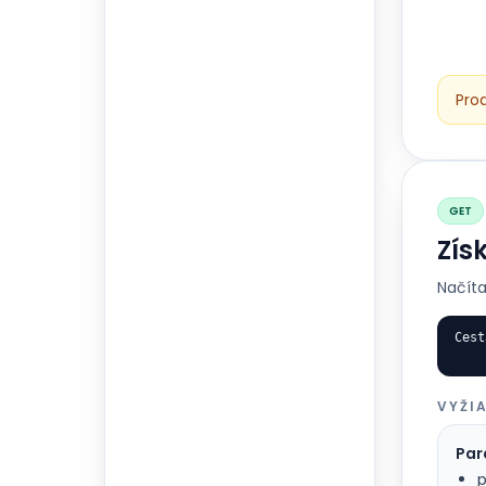
Pro
GET
Zís
Načíta
Cest
VYŽI
Par
p