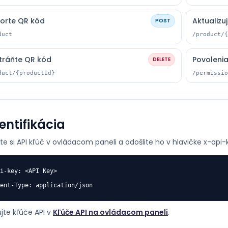
orte QR kód
Aktualizu
POST
duct
/product/{
tráňte QR kód
Povoleni
DELETE
duct/{productId}
/permissio
entifikácia
te si API kľúč v ovládacom paneli a odošlite ho v hlavičke x-api-
i-key: <API Key>

ent-Type: application/json
jte kľúče API v
Kľúče API na ovládacom paneli
.