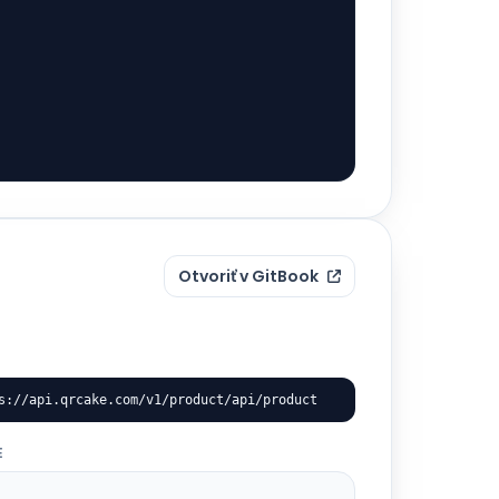
Otvoriť v GitBook
s://api.qrcake.com/v1/product/api/product
E