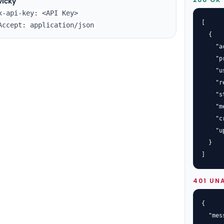
vičky
x-api-key: <API Key>
[

Accept: application/json
  {

    "a
    "p
    "u
    "r
    "s
    "m
    "c
    "u
  }

]
401 UN
{

  "mes