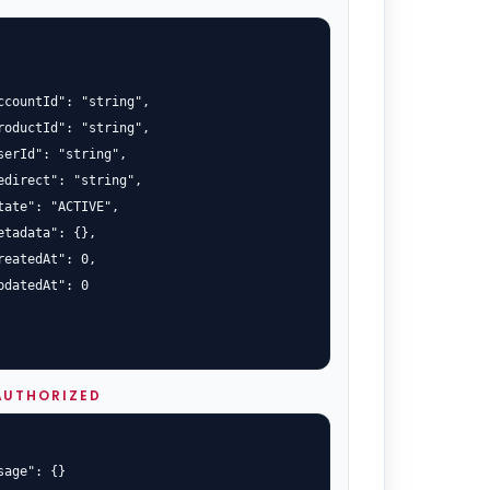
ccountId": "string",

roductId": "string",

serId": "string",

edirect": "string",

tate": "ACTIVE",

etadata": {},

reatedAt": 0,

pdatedAt": 0

AUTHORIZED
sage": {}
