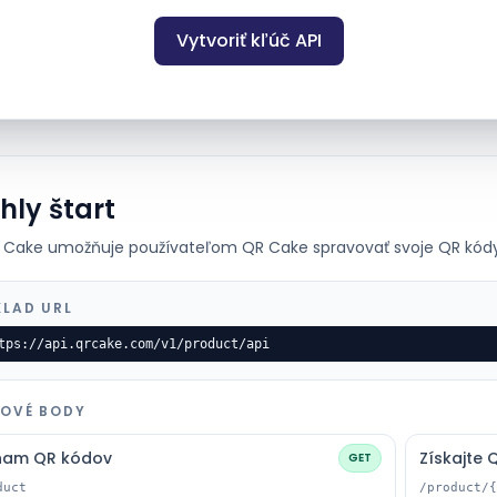
Vytvoriť kľúč API
hly štart
R Cake umožňuje používateľom QR Cake spravovať svoje QR kódy
KLAD URL
tps://api.qrcake.com/v1/product/api
OVÉ BODY
nam QR kódov
Získajte 
GET
duct
/product/{