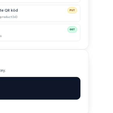
jte QR kód
PUT
productId}
a
GET
n
key.