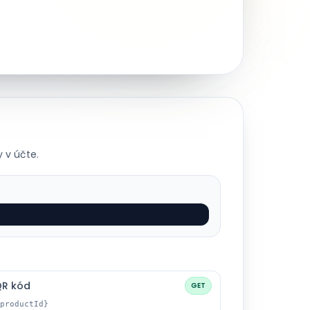
 v účte.
QR kód
GET
productId}