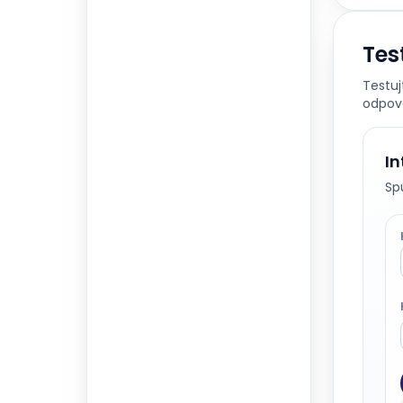
Tes
Testuj
odpov
In
Sp