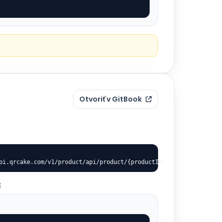
Otvoriť v GitBook
pi.qrcake.com/v1/product/api/product/{productId}
E