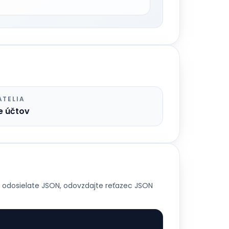
ATELIA
e účtov
Ak odosielate JSON, odovzdajte reťazec JSON