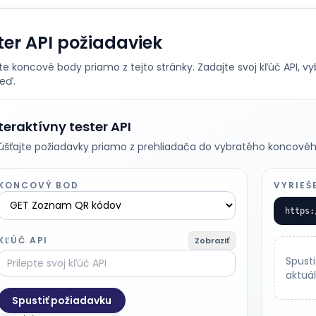
ter API požiadaviek
te koncové body priamo z tejto stránky. Zadajte svoj kľúč API, v
eď.
teraktívny tester API
úšťajte požiadavky priamo z prehliadača do vybratého koncovéh
KONCOVÝ BOD
VYRIEŠ
https:
KĽÚČ API
Zobraziť
Spusti
aktuá
Spustiť požiadavku