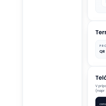
Ter
PR
QR
Tel
V príp
(napr
cons