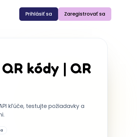
Prihlásiť sa
Zaregistrovať sa
 QR kódy | QR
API kľúče, testujte požiadavky a
i.
ča