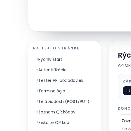
NA TEJTO STRÁNKE
Rýc
Rýchly štart
API Q
Autentifikácia
Tester API požiadaviek
ZÁ
Terminológia
ht
Telá žiadostí (POST/PUT)
KONC
Zoznam QR kódov
Zoz
Získajte QR kód
/pro