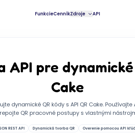
Funkcie
Cenník
Zdroje
API
 API pre dynamické
Cake
vujte dynamické QR kódy s API QR Cake. Používajte 
repojte QR pracovné postupy s vlastnými nástrojm
SON REST API
Dynamická tvorba QR
Overenie pomocou API kľú