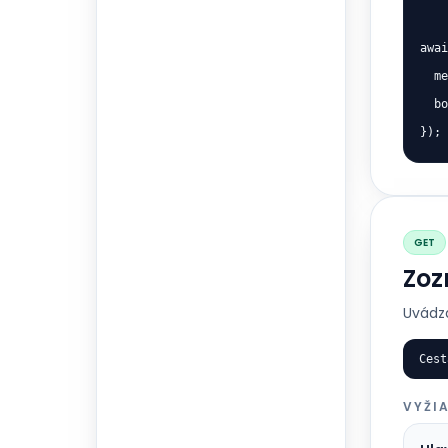
awai
  me
  bo
});
GET
Zoz
Uvádza
Cest
VYŽI