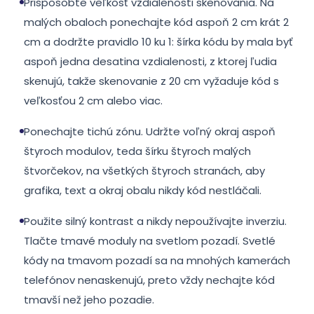
Prispôsobte veľkosť vzdialenosti skenovania. Na
malých obaloch ponechajte kód aspoň 2 cm krát 2
cm a dodržte pravidlo 10 ku 1: šírka kódu by mala byť
aspoň jedna desatina vzdialenosti, z ktorej ľudia
skenujú, takže skenovanie z 20 cm vyžaduje kód s
veľkosťou 2 cm alebo viac.
Ponechajte tichú zónu. Udržte voľný okraj aspoň
štyroch modulov, teda šírku štyroch malých
štvorčekov, na všetkých štyroch stranách, aby
grafika, text a okraj obalu nikdy kód nestláčali.
Použite silný kontrast a nikdy nepoužívajte inverziu.
Tlačte tmavé moduly na svetlom pozadí. Svetlé
kódy na tmavom pozadí sa na mnohých kamerách
telefónov nenaskenujú, preto vždy nechajte kód
tmavší než jeho pozadie.