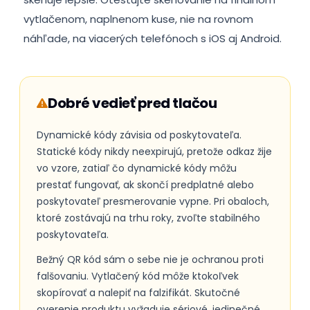
vytlačenom, naplnenom kuse, nie na rovnom
náhľade, na viacerých telefónoch s iOS aj Android.
Dobré vedieť pred tlačou
Dynamické kódy závisia od poskytovateľa.
Statické kódy nikdy neexpirujú, pretože odkaz žije
vo vzore, zatiaľ čo dynamické kódy môžu
prestať fungovať, ak skončí predplatné alebo
poskytovateľ presmerovanie vypne. Pri obaloch,
ktoré zostávajú na trhu roky, zvoľte stabilného
poskytovateľa.
Bežný QR kód sám o sebe nie je ochranou proti
falšovaniu. Vytlačený kód môže ktokoľvek
skopírovať a nalepiť na falzifikát. Skutočné
overenie produktu vyžaduje sériové, jedinečné