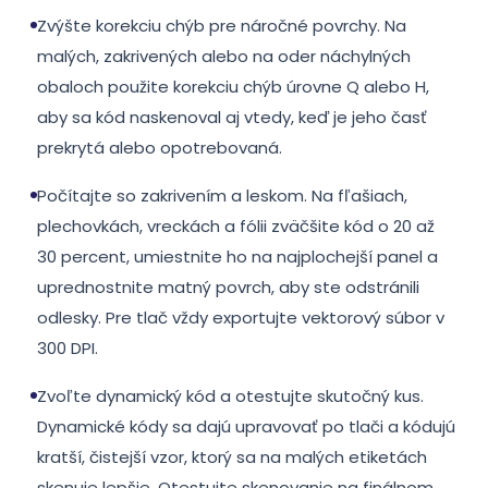
Zvýšte korekciu chýb pre náročné povrchy. Na
malých, zakrivených alebo na oder náchylných
obaloch použite korekciu chýb úrovne Q alebo H,
aby sa kód naskenoval aj vtedy, keď je jeho časť
prekrytá alebo opotrebovaná.
Počítajte so zakrivením a leskom. Na fľašiach,
plechovkách, vreckách a fólii zväčšite kód o 20 až
30 percent, umiestnite ho na najplochejší panel a
uprednostnite matný povrch, aby ste odstránili
odlesky. Pre tlač vždy exportujte vektorový súbor v
300 DPI.
Zvoľte dynamický kód a otestujte skutočný kus.
Dynamické kódy sa dajú upravovať po tlači a kódujú
kratší, čistejší vzor, ktorý sa na malých etiketách
skenuje lepšie. Otestujte skenovanie na finálnom