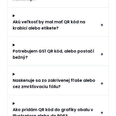
Akú veľkosť by mal mať QR kód na
+
krabici alebo etikete?
Potrebujem GS1 QR kód, alebo postačí
+
bežný?
Naskenuje sa zo zakrivenej fľaše alebo
+
cez zmršťovaciu fóliu?
Ako pridám QR kód do grafiky obalu v
+
Illustratore alebo do PDF?