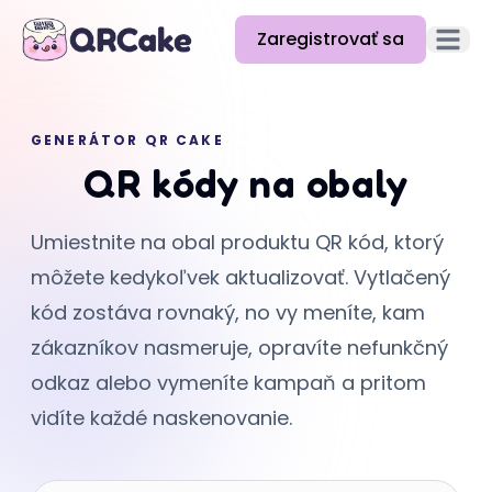
Zaregistrovať sa
Otvori
Funkcie
GENERÁTOR QR CAKE
Cenník
QR kódy na obaly
Blog
Umiestnite na obal produktu QR kód, ktorý
Dokumentácia
môžete kedykoľvek aktualizovať. Vytlačený
Pomoc
kód zostáva rovnaký, no vy meníte, kam
zákazníkov nasmeruje, opravíte nefunkčný
API
odkaz alebo vymeníte kampaň a pritom
vidíte každé naskenovanie.