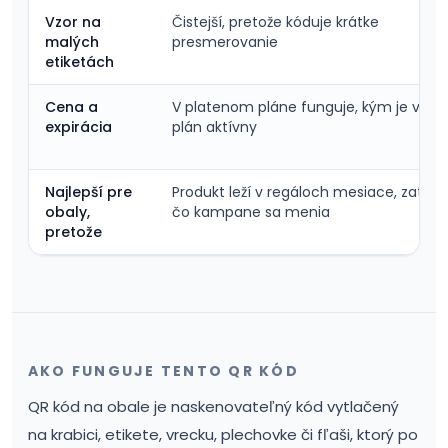
Vzor na
Čistejší, pretože kóduje krátke
malých
presmerovanie
etiketách
Cena a
V platenom pláne funguje, kým je váš
expirácia
plán aktívny
Najlepší pre
Produkt leží v regáloch mesiace, zatiaľ
obaly,
čo kampane sa menia
pretože
AKO FUNGUJE TENTO QR KÓD
QR kód na obale je naskenovateľný kód vytlačený
na krabici, etikete, vrecku, plechovke či fľaši, ktorý po