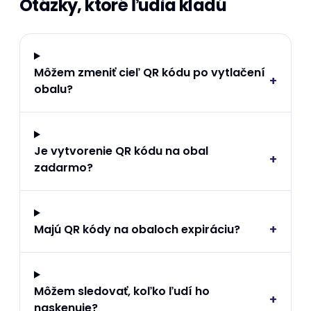
Otázky, ktoré ľudia kladú
Môžem zmeniť cieľ QR kódu po vytlačení
+
obalu?
Je vytvorenie QR kódu na obal
+
zadarmo?
+
Majú QR kódy na obaloch expiráciu?
Môžem sledovať, koľko ľudí ho
+
naskenuje?