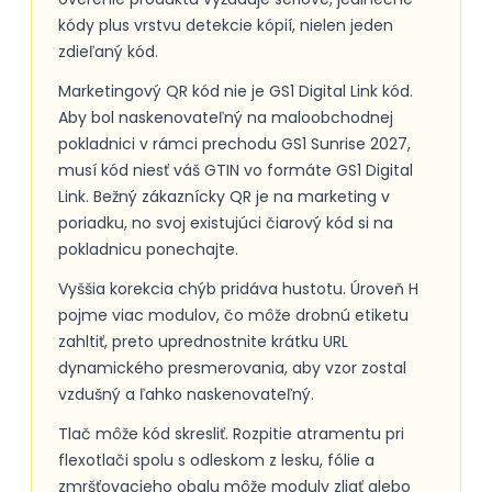
kódy plus vrstvu detekcie kópií, nielen jeden
zdieľaný kód.
Marketingový QR kód nie je GS1 Digital Link kód.
Aby bol naskenovateľný na maloobchodnej
pokladnici v rámci prechodu GS1 Sunrise 2027,
musí kód niesť váš GTIN vo formáte GS1 Digital
Link. Bežný zákaznícky QR je na marketing v
poriadku, no svoj existujúci čiarový kód si na
pokladnicu ponechajte.
Vyššia korekcia chýb pridáva hustotu. Úroveň H
pojme viac modulov, čo môže drobnú etiketu
zahltiť, preto uprednostnite krátku URL
dynamického presmerovania, aby vzor zostal
vzdušný a ľahko naskenovateľný.
Tlač môže kód skresliť. Rozpitie atramentu pri
flexotlači spolu s odleskom z lesku, fólie a
zmršťovacieho obalu môže moduly zliať alebo