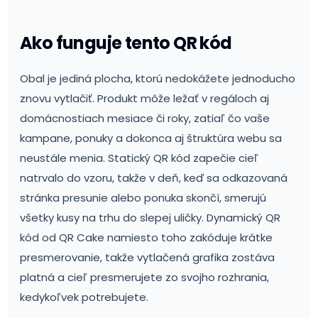
Ako funguje tento QR kód
Obal je jediná plocha, ktorú nedokážete jednoducho
znovu vytlačiť. Produkt môže ležať v regáloch aj
domácnostiach mesiace či roky, zatiaľ čo vaše
kampane, ponuky a dokonca aj štruktúra webu sa
neustále menia. Statický QR kód zapečie cieľ
natrvalo do vzoru, takže v deň, keď sa odkazovaná
stránka presunie alebo ponuka skončí, smerujú
všetky kusy na trhu do slepej uličky. Dynamický QR
kód od QR Cake namiesto toho zakóduje krátke
presmerovanie, takže vytlačená grafika zostáva
platná a cieľ presmerujete zo svojho rozhrania,
kedykoľvek potrebujete.