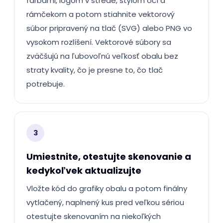
farbami, logom v strede, štýlom očí a
rámčekom a potom stiahnite vektorový
súbor pripravený na tlač (SVG) alebo PNG vo
vysokom rozlíšení. Vektorové súbory sa
zväčšujú na ľubovoľnú veľkosť obalu bez
straty kvality, čo je presne to, čo tlač
potrebuje.
3
Umiestnite, otestujte skenovanie a
kedykoľvek aktualizujte
Vložte kód do grafiky obalu a potom finálny
vytlačený, naplnený kus pred veľkou sériou
otestujte skenovaním na niekoľkých