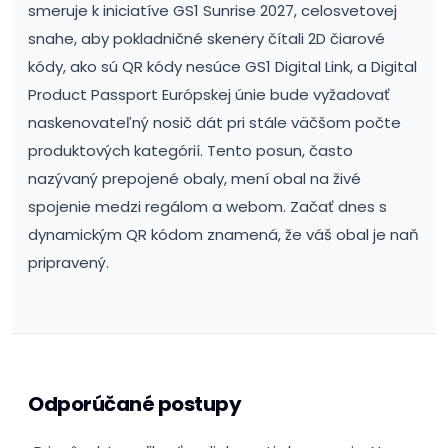
smeruje k iniciatíve GS1 Sunrise 2027, celosvetovej
snahe, aby pokladničné skenery čítali 2D čiarové
kódy, ako sú QR kódy nesúce GS1 Digital Link, a Digital
Product Passport Európskej únie bude vyžadovať
naskenovateľný nosič dát pri stále väčšom počte
produktových kategórií. Tento posun, často
nazývaný prepojené obaly, mení obal na živé
spojenie medzi regálom a webom. Začať dnes s
dynamickým QR kódom znamená, že váš obal je naň
pripravený.
Odporúčané postupy