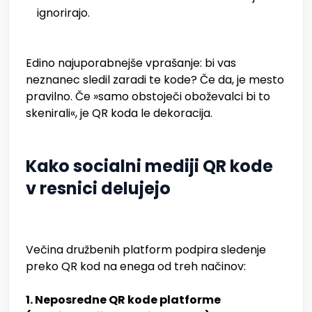
ignorirajo.
Edino najuporabnejše vprašanje: bi vas
neznanec sledil zaradi te kode? Če da, je mesto
pravilno. Če »samo obstoječi oboževalci bi to
skenirali«, je QR koda le dekoracija.
Kako socialni mediji QR kode
v resnici delujejo
Večina družbenih platform podpira sledenje
preko QR kod na enega od treh načinov:
1. Neposredne QR kode platforme