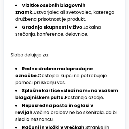
Vizitke osebnih blagovnih
znamk.
Ustvarjalec ali svetovalec, katerega
družbena prisotnost je produkt.
Gradnja skupnosti v živo.
Lokalna
srečanja, konference, delavnice.
Slabo delujejo za:
Redne drobne maloprodajne
označbe.
Obstoječi kupci ne potrebujejo
pomoči pri iskanju vas.
Splošne kartice »sledi nam« na vsakem
blagajniškem pultu.
Postanejo ozadje.
Neposredna pošta in oglasi v
revijah.
Večina bralcev ne bo skenirala, da bi
sledila neznancu.
Računi in vložki v vrečkah.
Stranke jih