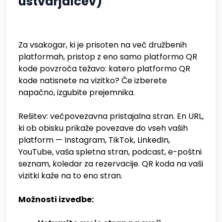
ustvarjalcev)
Za vsakogar, ki je prisoten na več družbenih
platformah, pristop z eno samo platformo QR
kode povzroča težavo: katero platformo QR
kode natisnete na vizitko? Če izberete
napačno, izgubite prejemnika.
Rešitev: večpovezavna pristajalna stran. En URL,
ki ob obisku prikaže povezave do vseh vaših
platform — Instagram, TikTok, LinkedIn,
YouTube, vaša spletna stran, podcast, e-poštni
seznam, koledar za rezervacije. QR koda na vaši
vizitki kaže na to eno stran.
Možnosti izvedbe: