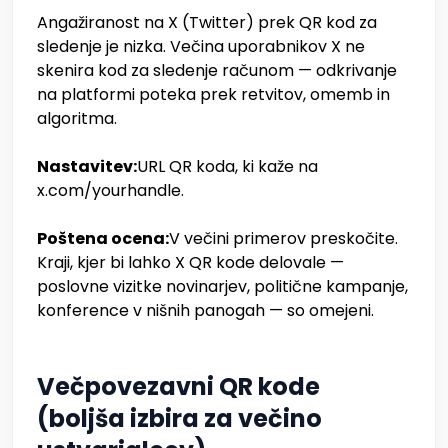
Angažiranost na X (Twitter) prek QR kod za
sledenje je nizka. Večina uporabnikov X ne
skenira kod za sledenje računom — odkrivanje
na platformi poteka prek retvitov, omemb in
algoritma.
Nastavitev:
URL QR koda, ki kaže na
x.com/yourhandle.
Poštena ocena:
V večini primerov preskočite.
Kraji, kjer bi lahko X QR kode delovale —
poslovne vizitke novinarjev, politične kampanje,
konference v nišnih panogah — so omejeni.
Večpovezavni QR kode
(boljša izbira za večino