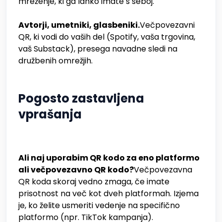
mreženje, ki ga lahko imate s seboj.
Avtorji, umetniki, glasbeniki.
Večpovezavni
QR, ki vodi do vaših del (Spotify, vaša trgovina,
vaš Substack), presega navadne sledi na
družbenih omrežjih.
Pogosto zastavljena
vprašanja
Ali naj uporabim QR kodo za eno platformo
ali večpovezavno QR kodo?
Večpovezavna
QR koda skoraj vedno zmaga, če imate
prisotnost na več kot dveh platformah. Izjema
je, ko želite usmeriti vedenje na specifično
platformo (npr. TikTok kampanja).