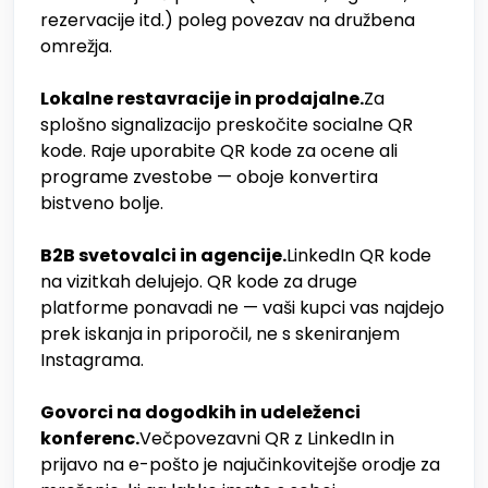
rezervacije itd.) poleg povezav na družbena
omrežja.
Lokalne restavracije in prodajalne.
Za
splošno signalizacijo preskočite socialne QR
kode. Raje uporabite QR kode za ocene ali
programe zvestobe — oboje konvertira
bistveno bolje.
B2B svetovalci in agencije.
LinkedIn QR kode
na vizitkah delujejo. QR kode za druge
platforme ponavadi ne — vaši kupci vas najdejo
prek iskanja in priporočil, ne s skeniranjem
Instagrama.
Govorci na dogodkih in udeleženci
konferenc.
Večpovezavni QR z LinkedIn in
prijavo na e-pošto je najučinkovitejše orodje za