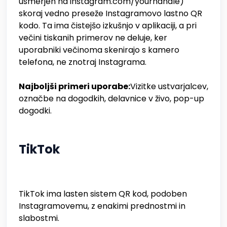
usmerjen na instagram.com/yourhandle)
skoraj vedno preseže Instagramovo lastno QR
kodo. Ta ima čistejšo izkušnjo v aplikaciji, a pri
večini tiskanih primerov ne deluje, ker
uporabniki večinoma skenirajo s kamero
telefona, ne znotraj Instagrama.
Najboljši primeri uporabe:
Vizitke ustvarjalcev,
označbe na dogodkih, delavnice v živo, pop-up
dogodki.
TikTok
TikTok ima lasten sistem QR kod, podoben
Instagramovemu, z enakimi prednostmi in
slabostmi.