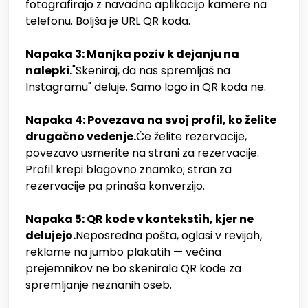
fotografirajo z navadno aplikacijo kamere na
telefonu. Boljša je URL QR koda.
Napaka 3: Manjka poziv k dejanju na
nalepki.
"Skeniraj, da nas spremljaš na
Instagramu" deluje. Samo logo in QR koda ne.
Napaka 4: Povezava na svoj profil, ko želite
drugačno vedenje.
Če želite rezervacije,
povezavo usmerite na strani za rezervacije.
Profil krepi blagovno znamko; stran za
rezervacije pa prinaša konverzijo.
Napaka 5: QR kode v kontekstih, kjer ne
delujejo.
Neposredna pošta, oglasi v revijah,
reklame na jumbo plakatih — večina
prejemnikov ne bo skenirala QR kode za
spremljanje neznanih oseb.