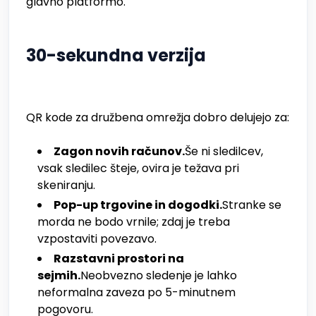
glavno platformo.
30-sekundna verzija
QR kode za družbena omrežja dobro delujejo za:
Zagon novih računov.
Še ni sledilcev,
vsak sledilec šteje, ovira je težava pri
skeniranju.
Pop-up trgovine in dogodki.
Stranke se
morda ne bodo vrnile; zdaj je treba
vzpostaviti povezavo.
Razstavni prostori na
sejmih.
Neobvezno sledenje je lahko
neformalna zaveza po 5-minutnem
pogovoru.