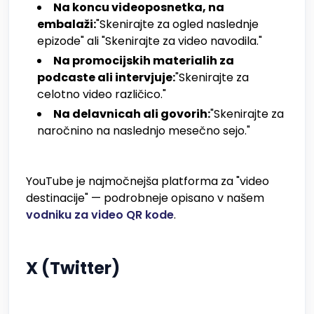
Na koncu videoposnetka, na
embalaži:
"Skenirajte za ogled naslednje
epizode" ali "Skenirajte za video navodila."
Na promocijskih materialih za
podcaste ali intervjuje:
"Skenirajte za
celotno video različico."
Na delavnicah ali govorih:
"Skenirajte za
naročnino na naslednjo mesečno sejo."
YouTube je najmočnejša platforma za "video
destinacije" — podrobneje opisano v našem
vodniku za video QR kode
.
X (Twitter)