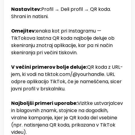
Nastavitev:
Profil → Deli profil → QR koda.
Shrani in natisni.
Omejitev:
enaka kot pri Instagramu —
TikTokova lastna QR koda najbolje deluje ob
skeniranju znotraj aplikacije, kar pa ni način
skeniranja pri večini tiskovin.
V večini primerov bolje deluje:
QR koda z URL-
jem, ki vodi na tiktok.com/@yourhandle. URL
odpre aplikacijo TikTok, če je nameščena, sicer
javni profil v brskalniku.
Najboljši primeri uporabe:
Vizitke ustvarjalcev
in blagovnih znamk, stojnice na dogodkih,
viralne kampanje, kjer je QR koda del vsebine
(npr. natisnjena QR koda, prikazana v TikTok
videu).