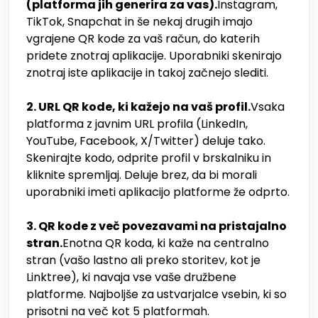
(platforma jih generira za vas).
Instagram,
TikTok, Snapchat in še nekaj drugih imajo
vgrajene QR kode za vaš račun, do katerih
pridete znotraj aplikacije. Uporabniki skenirajo
znotraj iste aplikacije in takoj začnejo slediti.
2. URL QR kode, ki kažejo na vaš profil.
Vsaka
platforma z javnim URL profila (LinkedIn,
YouTube, Facebook, X/Twitter) deluje tako.
Skenirajte kodo, odprite profil v brskalniku in
kliknite spremljaj. Deluje brez, da bi morali
uporabniki imeti aplikacijo platforme že odprto.
3. QR kode z več povezavami na pristajalno
stran.
Enotna QR koda, ki kaže na centralno
stran (vašo lastno ali preko storitev, kot je
Linktree), ki navaja vse vaše družbene
platforme. Najboljše za ustvarjalce vsebin, ki so
prisotni na več kot 5 platformah.