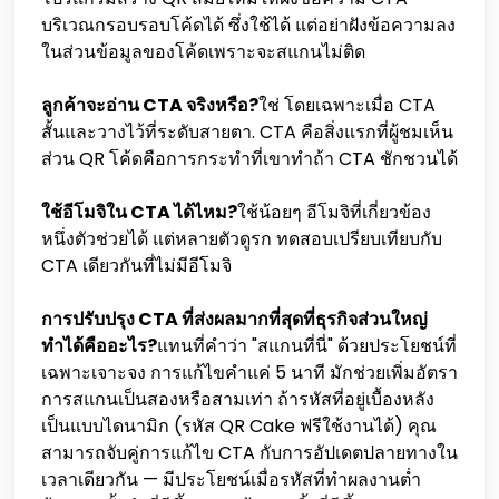
บริเวณกรอบรอบโค้ดได้ ซึ่งใช้ได้ แต่อย่าฝังข้อความลง
ในส่วนข้อมูลของโค้ดเพราะจะสแกนไม่ติด
ลูกค้าจะอ่าน CTA จริงหรือ?
ใช่ โดยเฉพาะเมื่อ CTA
สั้นและวางไว้ที่ระดับสายตา. CTA คือสิ่งแรกที่ผู้ชมเห็น
ส่วน QR โค้ดคือการกระทำที่เขาทำถ้า CTA ชักชวนได้
ใช้อีโมจิใน CTA ได้ไหม?
ใช้น้อยๆ อีโมจิที่เกี่ยวข้อง
หนึ่งตัวช่วยได้ แต่หลายตัวดูรก ทดสอบเปรียบเทียบกับ
CTA เดียวกันที่ไม่มีอีโมจิ
การปรับปรุง CTA ที่ส่งผลมากที่สุดที่ธุรกิจส่วนใหญ่
ทำได้คืออะไร?
แทนที่คำว่า "สแกนที่นี่" ด้วยประโยชน์ที่
เฉพาะเจาะจง การแก้ไขคำแค่ 5 นาที มักช่วยเพิ่มอัตรา
การสแกนเป็นสองหรือสามเท่า ถ้ารหัสที่อยู่เบื้องหลัง
เป็นแบบไดนามิก (รหัส QR Cake ฟรีใช้งานได้) คุณ
สามารถจับคู่การแก้ไข CTA กับการอัปเดตปลายทางใน
เวลาเดียวกัน — มีประโยชน์เมื่อรหัสที่ทำผลงานต่ำ