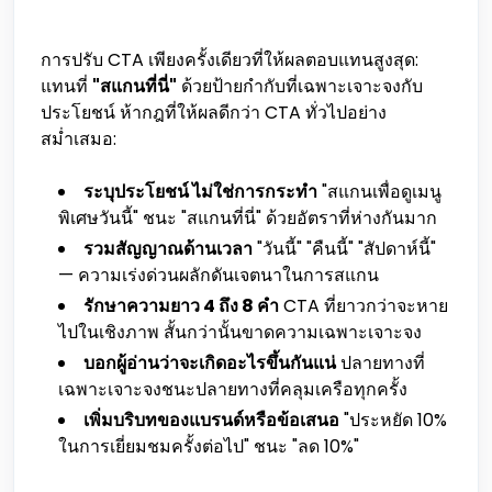
การปรับ CTA เพียงครั้งเดียวที่ให้ผลตอบแทนสูงสุด:
แทนที่
"สแกนที่นี่"
ด้วยป้ายกำกับที่เฉพาะเจาะจงกับ
ประโยชน์ ห้ากฎที่ให้ผลดีกว่า CTA ทั่วไปอย่าง
สม่ำเสมอ:
ระบุประโยชน์ ไม่ใช่การกระทำ
"สแกนเพื่อดูเมนู
พิเศษวันนี้" ชนะ "สแกนที่นี่" ด้วยอัตราที่ห่างกันมาก
รวมสัญญาณด้านเวลา
"วันนี้" "คืนนี้" "สัปดาห์นี้"
— ความเร่งด่วนผลักดันเจตนาในการสแกน
รักษาความยาว 4 ถึง 8 คำ
CTA ที่ยาวกว่าจะหาย
ไปในเชิงภาพ สั้นกว่านั้นขาดความเฉพาะเจาะจง
บอกผู้อ่านว่าจะเกิดอะไรขึ้นกันแน่
ปลายทางที่
เฉพาะเจาะจงชนะปลายทางที่คลุมเครือทุกครั้ง
เพิ่มบริบทของแบรนด์หรือข้อเสนอ
"ประหยัด 10%
ในการเยี่ยมชมครั้งต่อไป" ชนะ "ลด 10%"