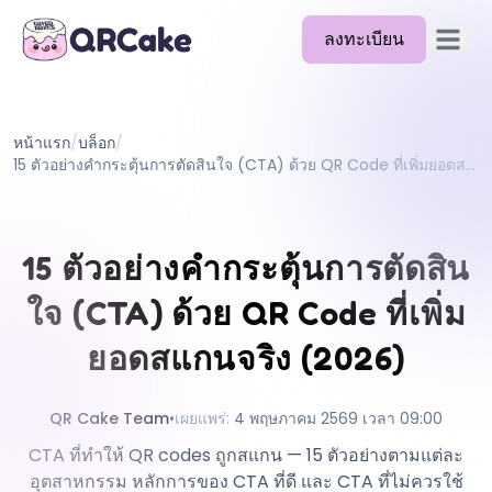
ลงทะเบียน
เปิดเมนู
ฟีเจอร์
หน้าแรก
/
บล็อก
/
ราคา
15 ตัวอย่างคำกระตุ้นการตัดสินใจ (CTA) ด้วย QR Code ที่เพิ่มยอดสแกนจริง (2026)
บล็อก
เอกสาร
15 ตัวอย่างคำกระตุ้นการตัดสิน
ช่วยเหลือ
ใจ (CTA) ด้วย QR Code ที่เพิ่ม
API
ยอดสแกนจริง (2026)
QR Cake Team
•
เผยแพร่
:
4 พฤษภาคม 2569 เวลา 09:00
CTA ที่ทำให้ QR codes ถูกสแกน — 15 ตัวอย่างตามแต่ละ
อุตสาหกรรม หลักการของ CTA ที่ดี และ CTA ที่ไม่ควรใช้