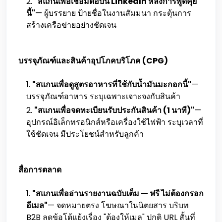
"สแกนเพื่อเชื่อมต่อบน LinkedIn หลังการพูดคุย
นี้"
— ผู้บรรยาย ป้ายชื่อในงานสัมมนา กระตุ้นการ
สร้างเครือข่ายอย่างชัดเจน
บรรจุภัณฑ์และสินค้าอุปโภคบริโภค (CPG)
"สแกนเพื่อดูสูตรอาหารที่ใช้กับน้ำมันมะกอกนี้"
—
บรรจุภัณฑ์อาหาร ระบุเฉพาะเจาะจงกับสินค้า
"สแกนเพื่อจดทะเบียนรับประกันสินค้า (1 นาที)"
—
อุปกรณ์อิเล็กทรอนิกส์หรือเครื่องใช้ไฟฟ้า ระบุเวลาที่
ใช้ชัดเจน มีประโยชน์สำหรับลูกค้า
สื่อการตลาด
"สแกนเพื่ออ่านรายงานฉบับเต็ม — ฟรี ไม่ต้องกรอก
อีเมล"
— จดหมายตรง โฆษณาในนิตยสาร บริบท
B2B ลดข้อโต้แย้งเรื่อง "ต้องให้เมล" ปกติ URL สั้นที่