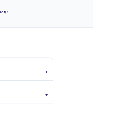
อายุ
+
+