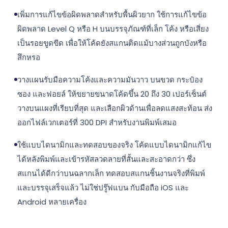
เพิ่มการแก้ไขข้อผิดพลาดสำหรับพื้นผิวยาก ใช้การแก้ไขข้อ
ผิดพลาด Level Q หรือ H บนบรรจุภัณฑ์ที่เล็ก โค้ง หรือเสี่ยง
เป็นรอยขูดขีด เพื่อให้โค้ดยังสแกนติดแม้บางส่วนถูกบังหรือ
สึกหรอ
วางแผนรับมือความโค้งและความมันวาว บนขวด กระป๋อง
ซอง และฟอยล์ ให้ขยายขนาดโค้ดขึ้น 20 ถึง 30 เปอร์เซ็นต์
วางบนแผงที่เรียบที่สุด และเลือกผิวด้านเพื่อลดแสงสะท้อน ส่ง
ออกไฟล์เวกเตอร์ที่ 300 DPI สำหรับงานพิมพ์เสมอ
ใช้แบบไดนามิกและทดสอบของจริง โค้ดแบบไดนามิกแก้ไข
ได้หลังพิมพ์และเข้ารหัสลวดลายที่สั้นและสะอาดกว่า ซึ่ง
สแกนได้ดีกว่าบนฉลากเล็ก ทดสอบสแกนชิ้นงานจริงที่พิมพ์
และบรรจุเสร็จแล้ว ไม่ใช่ปรู๊ฟแบน กับมือถือ iOS และ
Android หลายเครื่อง