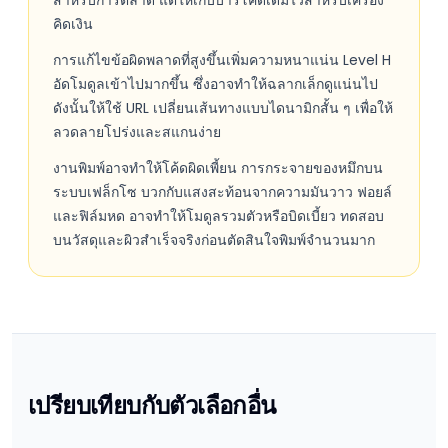
สำหรับการตลาด แต่ให้เก็บบาร์โค้ดเดิมไว้สำหรับเครื่อง
คิดเงิน
การแก้ไขข้อผิดพลาดที่สูงขึ้นเพิ่มความหนาแน่น Level H
อัดโมดูลเข้าไปมากขึ้น ซึ่งอาจทำให้ฉลากเล็กดูแน่นไป
ดังนั้นให้ใช้ URL เปลี่ยนเส้นทางแบบไดนามิกสั้น ๆ เพื่อให้
ลวดลายโปร่งและสแกนง่าย
งานพิมพ์อาจทำให้โค้ดผิดเพี้ยน การกระจายของหมึกบน
ระบบเฟล็กโซ บวกกับแสงสะท้อนจากความมันวาว ฟอยล์
และฟิล์มหด อาจทำให้โมดูลรวมตัวหรือบิดเบี้ยว ทดสอบ
บนวัสดุและผิวสำเร็จจริงก่อนตัดสินใจพิมพ์จำนวนมาก
เปรียบเทียบกับตัวเลือกอื่น