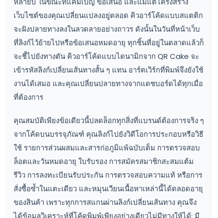
หลายปี ในขณะที่แคมเปญ ข้อเสนอ และแม้แต่โครงสร้าง
เว็บไซต์ของคุณเปลี่ยนแปลงอยู่ตลอด คิวอาร์โค้ดแบบสแตติก
จะฝังปลายทางลงในลวดลายอย่างถาวร ดังนั้นในวันที่หน้าเว็บ
ที่ลิงก์ไว้ย้ายไปหรือข้อเสนอหมดอายุ ทุกชิ้นที่อยู่ในตลาดแล้วก็
จะชี้ไปยังทางตัน คิวอาร์โค้ดแบบไดนามิกจาก QR Cake จะ
เข้ารหัสลิงก์เปลี่ยนเส้นทางสั้น ๆ แทน อาร์ตเวิร์กที่พิมพ์จึงยังใช้
งานได้เสมอ และคุณเปลี่ยนปลายทางจากแดชบอร์ดได้ทุกเมื่อ
ที่ต้องการ
คุณสมบัติเพียงข้อเดียวนี้ปลดล็อกทุกสิ่งที่แบรนด์ต้องการจริง ๆ
จากโค้ดบนบรรจุภัณฑ์ คุณลิงก์ไปยังวิดีโอการประกอบหรือวิธี
ใช้ รายการส่วนผสมและสารก่อภูมิแพ้ฉบับเต็ม การตรวจสอบ
ล็อตและวันหมดอายุ ใบรับรอง การสมัครสมาชิกสะสมแต้ม
รีวิว การลงทะเบียนรับประกัน การตรวจสอบความแท้ หรือการ
สั่งซื้อซ้ำในแตะเดียว และหมุนเวียนเนื้อหาเหล่านี้ได้ตลอดอายุ
ของสินค้า เพราะทุกการสแกนผ่านลิงก์เปลี่ยนเส้นทาง คุณจึง
ได้ข้อมูลวิเคราะห์ที่โค้ดพิมพ์เพียงอย่างเดียวไม่มีทางให้ได้: มี