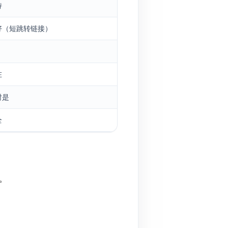
持
好（短跳转链接）
在
时是
全
行。