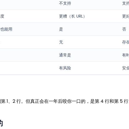
不支持
支
密度
更糟（长 URL）
更
网也能用
是
否
险
无
存
通常是
有
有风险
安
第 1、2 行。但真正会在一年后咬你一口的，是第 4 行和第 5 
的