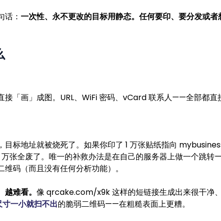
句话：
一次性、永不更改的目标用静态。任何要印、要分发或者
么
「画」成图。URL、WiFi 密码、vCard 联系人——全部都
标地址就被烧死了。如果你印了 1 万张贴纸指向 mybusiness.
ng，那 1 万张全废了。唯一的补救办法是在自己的服务器上做一个
二维码（而且没有任何分析功能）。
、越难看。
像 qrcake.com/x9k 这样的短链接生成出来很干
尺寸一小就扫不出
的脆弱二维码——在粗糙表面上更糟。