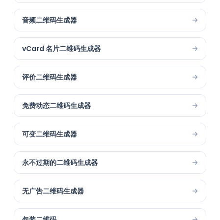
音频二维码生成器
vCard 名片二维码生成器
评价二维码生成器
免费动态二维码生成器
可变二维码生成器
永不过期的二维码生成器
无广告二维码生成器
包装二维码