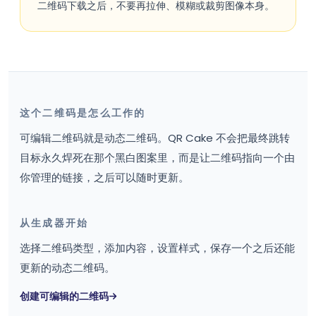
二维码下载之后，不要再拉伸、模糊或裁剪图像本身。
这个二维码是怎么工作的
可编辑二维码就是动态二维码。QR Cake 不会把最终跳转
目标永久焊死在那个黑白图案里，而是让二维码指向一个由
你管理的链接，之后可以随时更新。
从生成器开始
选择二维码类型，添加内容，设置样式，保存一个之后还能
更新的动态二维码。
创建可编辑的二维码