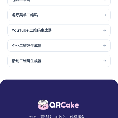
餐厅菜单二维码
YouTube 二维码生成器
企业二维码生成器
活动二维码生成器
动态、可追踪、好吃的二维码服务。