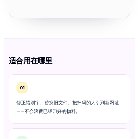
适合用在哪里
01
修正错别字、替换旧文件、把扫码的人引到新网址
——不会浪费已经印好的物料。