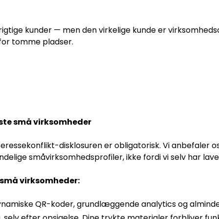
or rigtige kunder — men den virkelige kunde er virksomhe
 for tomme pladser.
leste små virksomheder
eressekonflikt-disklosuren er obligatorisk. Vi anbefaler os
delige småvirksomhedsprofiler, ikke fordi vi selv har lave
r små virksomheder:
dynamiske QR-koder, grundlæggende analytics og alminde
selv efter opsigelse. Dine trykte materialer forbliver funk