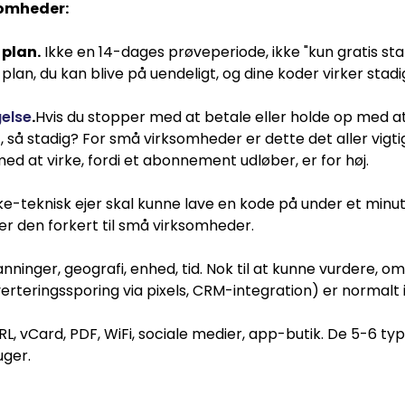
somheder:
 plan.
Ikke en 14-dages prøveperiode, ikke "kun gratis stat
an, du kan blive på uendeligt, og dine koder virker stadi
gelse
.
Hvis du stopper med at betale eller holde op med at
, så stadig? For små virksomheder er dette det aller vigtig
ed at virke, fordi et abonnement udløber, er for høj.
ke-teknisk ejer skal kunne lave en kode på under et minu
r den forkert til små virksomheder.
nninger, geografi, enhed, tid. Nok til at kunne vurdere, o
rteringssporing via pixels, CRM-integration) er normalt 
RL, vCard, PDF, WiFi, sociale medier, app-butik. De 5-6 ty
uger.