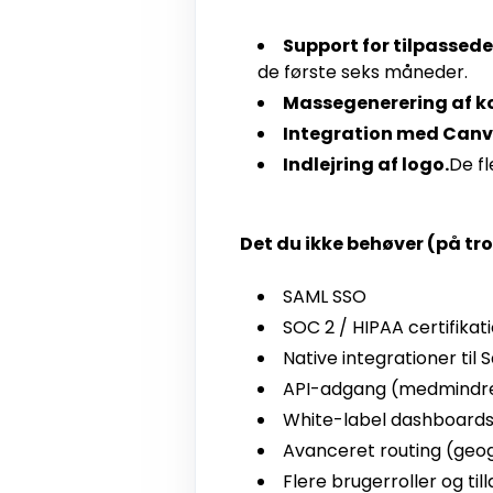
Support for tilpasse
de første seks måneder.
Massegenerering af k
Integration med Canv
Indlejring af logo.
De fl
Det du ikke behøver (på tr
SAML SSO
SOC 2 / HIPAA certifikat
Native integrationer til
API-adgang (medmindre d
White-label dashboard
Avanceret routing (geog
Flere brugerroller og t