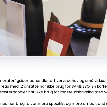
generator" guider behandler erhvervsbehov og små vir
ureau med 12 ansatte har ikke brug for SAML SSO. En kaffe
lomsterhandler har ikke brug for masseudskrivning med va
d har brug for, er mere specifikt og mere simpelt end e