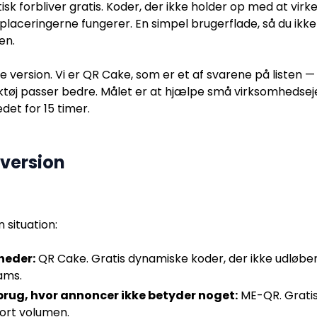
isk forbliver gratis. Koder, der ikke holder op med at virk
 placeringerne fungerer. En simpel brugerflade, så du ikke
en.
ersion. Vi er QR Cake, som er et af svarene på listen — v
ktøj passer bedre. Målet er at hjælpe små virksomhedsej
det for 15 timer.
version
 situation:
heder:
QR Cake. Gratis dynamiske koder, der ikke udløber
ams.
brug, hvor annoncer ikke betyder noget:
ME-QR. Grati
ort volumen.