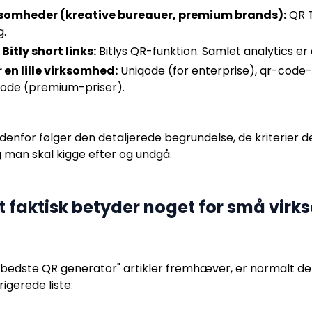
somheder (kreative bureauer, premium brands):
QR T
.
Bitly short links:
Bitlys QR-funktion. Samlet analytics er e
 en lille virksomhed:
Uniqode (for enterprise), qr-code
code (premium-priser).
denfor følger den detaljerede begrundelse, de kriterier d
 man skal kigge efter og undgå.
ent faktisk betyder noget for små vir
 "bedste QR generator" artikler fremhæver, er normalt de
igerede liste: