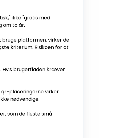
isk," ikke "gratis med
g om to år.
 bruge platformen, virker de
ste kriterium. Risikoen for at
t. Hvis brugerfladen kræver
m qr-placeringerne virker.
ikke nødvendige.
per, som de fleste små