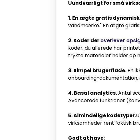
Uundværligt for små virk
1. En ægte gratis dynamisk
vandmærke." En ægte gratis pl
2. Koder der
overlever opsi
koder, du allerede har printet
trykte materialer holder op m
3. Simpel brugerflade.
En ik
onboarding-dokumentation, e
4. Basal analytics.
Antal sca
Avancerede funktioner (konve
5. Almindelige kodetyper.
U
virksomheder rent faktisk br
Godt at have: