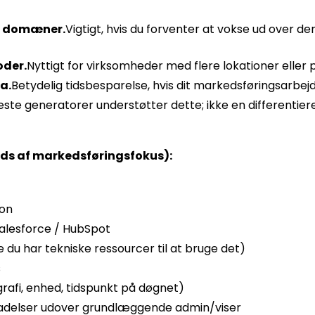
de domæner.
Vigtigt, hvis du forventer at vokse ud over de
oder.
Nyttigt for virksomheder med flere lokationer eller 
a.
Betydelig tidsbesparelse, hvis dit markedsføringsarbejd
este generatorer understøtter dette; ikke en differentier
ods af markedsføringsfokus):
ion
 Salesforce / HubSpot
u har tekniske ressourcer til at bruge det)
s
rafi, enhed, tidspunkt på døgnet)
illadelser udover grundlæggende admin/viser