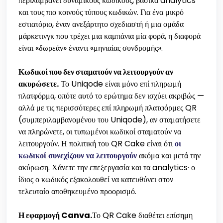
περιλαμβάνει δυναμικούς κωδικούς, βασικά analytics
και τους πιο κοινούς τύπους κωδικών. Για ένα μικρό
εστιατόριο, έναν ανεξάρτητο σχεδιαστή ή μια ομάδα
μάρκετινγκ που τρέχει μια καμπάνια μία φορά, η διαφορά
είναι «δωρεάν» έναντι «μηνιαίας συνδρομής».
Κωδικοί που δεν σταματούν να λειτουργούν αν
ακυρώσετε.
Το Uniqode είναι μόνο επί πληρωμή
πλατφόρμα, οπότε αυτό το ερώτημα δεν ισχύει ακριβώς —
αλλά με τις περισσότερες επί πληρωμή πλατφόρμες QR
(συμπεριλαμβανομένου του Uniqode), αν σταματήσετε
να πληρώνετε, οι τυπωμένοι κωδικοί σταματούν να
λειτουργούν. Η πολιτική του QR Cake είναι ότι
οι
κωδικοί συνεχίζουν να λειτουργούν
ακόμα και μετά την
ακύρωση. Χάνετε την επεξεργασία και τα analytics· ο
ίδιος ο κωδικός εξακολουθεί να κατευθύνει στον
τελευταίο αποθηκευμένο προορισμό.
Η εφαρμογή Canva.
Το QR Cake διαθέτει επίσημη