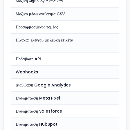
Μαζική δημιουργία κωδικών
Συμπ
Μαζικά μέσω ανέβασμα CSV
Επί
Προσαρμοσμένος τομέας
Επί
Πίνακας ελέγχου με λευκή ετικέτα
Δεν 
Πρόσβαση API
Συμπ
Webhooks
Περι
Διαβίβαση Google Analytics
Συμπ
Ενσωμάτωση Meta Pixel
Περι
Ενσωμάτωση Salesforce
Δεν 
Ενσωμάτωση HubSpot
Δεν 