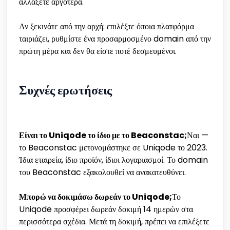
αλλάξετε αργότερα.
Αν ξεκινάτε από την αρχή: επιλέξτε όποια πλατφόρμα
ταιριάζει, ρυθμίστε ένα προσαρμοσμένο domain από την
πρώτη μέρα και δεν θα είστε ποτέ δεσμευμένοι.
Συχνές ερωτήσεις
Είναι το Uniqode το ίδιο με το Beaconstac;
Ναι —
το Beaconstac μετονομάστηκε σε Uniqode το 2023.
Ίδια εταιρεία, ίδιο προϊόν, ίδιοι λογαριασμοί. Το domain
του Beaconstac εξακολουθεί να ανακατευθύνει.
Μπορώ να δοκιμάσω δωρεάν το Uniqode;
Το
Uniqode προσφέρει δωρεάν δοκιμή 14 ημερών στα
περισσότερα σχέδια. Μετά τη δοκιμή, πρέπει να επιλέξετε