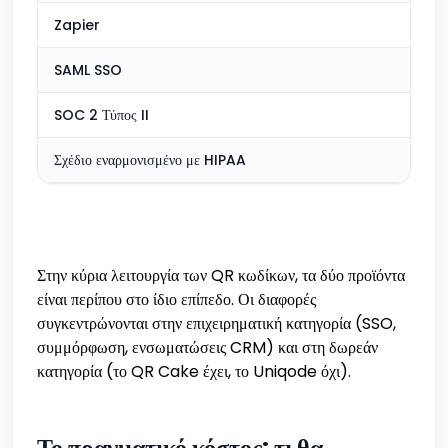
Zapier
Περι
SAML SSO
Δεν 
SOC 2 Τύπος II
Δεν 
Σχέδιο εναρμονισμένο με HIPAA
Δεν 
Στην κύρια λειτουργία των QR κωδίκων, τα δύο προϊόντα
είναι περίπου στο ίδιο επίπεδο. Οι διαφορές
συγκεντρώνονται στην επιχειρηματική κατηγορία (SSO,
συμμόρφωση, ενσωματώσεις CRM) και στη δωρεάν
κατηγορία (το QR Cake έχει, το Uniqode όχι).
Το πραγματικό κόστος: τι θα