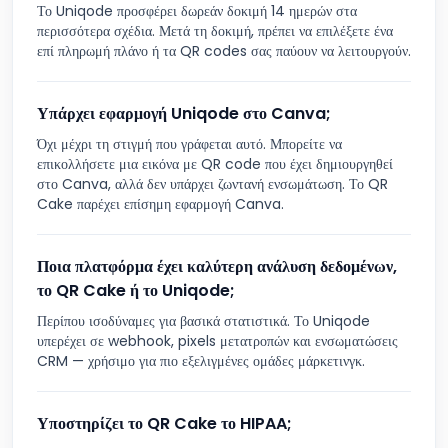
Το Uniqode προσφέρει δωρεάν δοκιμή 14 ημερών στα
περισσότερα σχέδια. Μετά τη δοκιμή, πρέπει να επιλέξετε ένα
επί πληρωμή πλάνο ή τα QR codes σας παύουν να λειτουργούν.
Υπάρχει εφαρμογή Uniqode στο Canva;
Όχι μέχρι τη στιγμή που γράφεται αυτό. Μπορείτε να
επικολλήσετε μια εικόνα με QR code που έχει δημιουργηθεί
στο Canva, αλλά δεν υπάρχει ζωντανή ενσωμάτωση. Το QR
Cake παρέχει επίσημη εφαρμογή Canva.
Ποια πλατφόρμα έχει καλύτερη ανάλυση δεδομένων,
το QR Cake ή το Uniqode;
Περίπου ισοδύναμες για βασικά στατιστικά. Το Uniqode
υπερέχει σε webhook, pixels μετατροπών και ενσωματώσεις
CRM — χρήσιμο για πιο εξελιγμένες ομάδες μάρκετινγκ.
Υποστηρίζει το QR Cake το HIPAA;