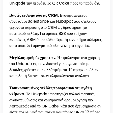
Uniqode την περνάει. Το QR Cake προς το παρόν όχι.
Βαθιές ενσωματώσεις CRM.
Ενσωματωμένοι
σύνδεσμοι Salesforce και HubSpot που στέλνουν
γεγονότα σάρωσης στο CRM ως δραστηριότητα
δυνητικού πελάτη. Για ομάδες B2B που τρέχουν
καμπάνιες ABM όπου κάθε σάρωση είναι σήμα πώλησης,
αυτό αποτελεί πραγματικό πλεονέκτημα εργασίας.
Μεγάλος αριθμός χρηστών.
Η τιμολόγηση ανά χρήστη
του Uniqode έχει σχεδιαστεί για οργανισμούς με
δεκάδες χρήστες σε πολλά τμήματα. Η ιεραρχία ρόλων
και η δομή δικαιωμάτων κλιμακώνονται ανάλογα.
Τοπικοποιημένες σελίδες προορισμού σε μεγάλη
κλίμακα.
Το Uniqode υποστηρίζει πολυγλωσσικές
ανακατευθύνσεις και γεωγραφική δρομολόγηση πιο
λεπτομερώς από το QR Cake, κάτι που έχει σημασία αν
είστε πολυεθνική που τρέχει καμπάνιες QR σε 12 χώρες.