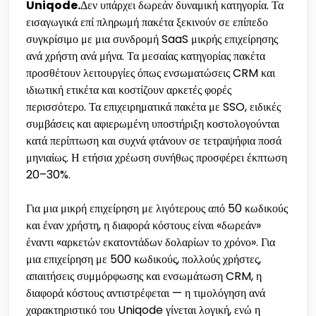
Uniqode.
Δεν υπάρχει δωρεάν δυναμική κατηγορία. Τα
εισαγωγικά επί πληρωμή πακέτα ξεκινούν σε επίπεδο
συγκρίσιμο με μια συνδρομή SaaS μικρής επιχείρησης
ανά χρήστη ανά μήνα. Τα μεσαίας κατηγορίας πακέτα
προσθέτουν λειτουργίες όπως ενσωματώσεις CRM και
ιδιωτική ετικέτα και κοστίζουν αρκετές φορές
περισσότερο. Τα επιχειρηματικά πακέτα με SSO, ειδικές
συμβάσεις και αφιερωμένη υποστήριξη κοστολογούνται
κατά περίπτωση και συχνά φτάνουν σε τετραψήφια ποσά
μηνιαίως. Η ετήσια χρέωση συνήθως προσφέρει έκπτωση
20–30%.
Για μια μικρή επιχείρηση με λιγότερους από 50 κωδικούς
και έναν χρήστη, η διαφορά κόστους είναι «δωρεάν»
έναντι «αρκετών εκατοντάδων δολαρίων το χρόνο». Για
μια επιχείρηση με 500 κωδικούς, πολλούς χρήστες,
απαιτήσεις συμμόρφωσης και ενσωμάτωση CRM, η
διαφορά κόστους αντιστρέφεται — η τιμολόγηση ανά
χαρακτηριστικό του Uniqode γίνεται λογική, ενώ η