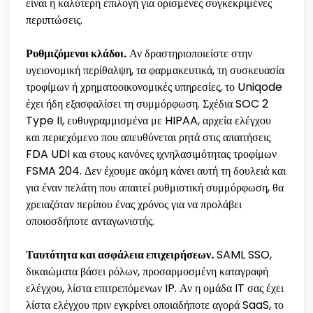
είναι η καλύτερη επιλογή για ορισμένες συγκεκριμένες
περιπτώσεις.
Ρυθμιζόμενοι κλάδοι.
Αν δραστηριοποιείστε στην
υγειονομική περίθαλψη, τα φαρμακευτικά, τη συσκευασία
τροφίμων ή χρηματοοικονομικές υπηρεσίες, το Uniqode
έχει ήδη εξασφαλίσει τη συμμόρφωση. Σχέδια SOC 2
Type II, ευθυγραμμισμένα με HIPAA, αρχεία ελέγχου
και περιεχόμενο που απευθύνεται ρητά στις απαιτήσεις
FDA UDI και στους κανόνες ιχνηλασιμότητας τροφίμων
FSMA 204. Δεν έχουμε ακόμη κάνει αυτή τη δουλειά και
για έναν πελάτη που απαιτεί ρυθμιστική συμμόρφωση, θα
χρειαζόταν περίπου ένας χρόνος για να προλάβει
οποιοσδήποτε ανταγωνιστής.
Ταυτότητα και ασφάλεια επιχειρήσεων.
SAML SSO,
δικαιώματα βάσει ρόλων, προσαρμοσμένη καταγραφή
ελέγχου, λίστα επιτρεπόμενων IP. Αν η ομάδα IT σας έχει
λίστα ελέγχου πριν εγκρίνει οποιαδήποτε αγορά SaaS, το