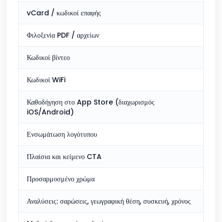
vCard / κωδικοί επαφής
Συμπ
Φιλοξενία PDF / αρχείων
Συμπ
Κωδικοί βίντεο
Συμπ
Κωδικοί WiFi
Συμπ
Καθοδήγηση στο App Store (διαχωρισμός
Συμπ
iOS/Android)
Ενσωμάτωση λογότυπου
Συμπ
Πλαίσια και κείμενο CTA
Συμπ
Προσαρμοσμένο χρώμα
Συμπ
Αναλύσεις: σαρώσεις, γεωγραφική θέση, συσκευή, χρόνος
Συμπ