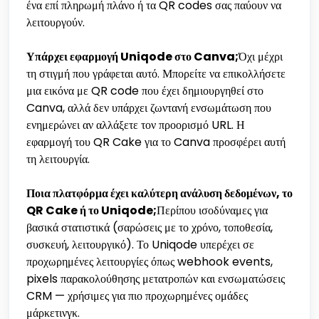
ένα επί πληρωμή πλάνο ή τα QR codes σας παύουν να
λειτουργούν.
Υπάρχει εφαρμογή Uniqode στο Canva;
Όχι μέχρι
τη στιγμή που γράφεται αυτό. Μπορείτε να επικολλήσετε
μια εικόνα με QR code που έχει δημιουργηθεί στο
Canva, αλλά δεν υπάρχει ζωντανή ενσωμάτωση που
ενημερώνει αν αλλάξετε τον προορισμό URL. Η
εφαρμογή του QR Cake για το Canva προσφέρει αυτή
τη λειτουργία.
Ποια πλατφόρμα έχει καλύτερη ανάλυση δεδομένων, το
QR Cake ή το Uniqode;
Περίπου ισοδύναμες για
βασικά στατιστικά (σαρώσεις με το χρόνο, τοποθεσία,
συσκευή, λειτουργικό). Το Uniqode υπερέχει σε
προχωρημένες λειτουργίες όπως webhook events,
pixels παρακολούθησης μετατροπών και ενσωματώσεις
CRM — χρήσιμες για πιο προχωρημένες ομάδες
μάρκετινγκ.