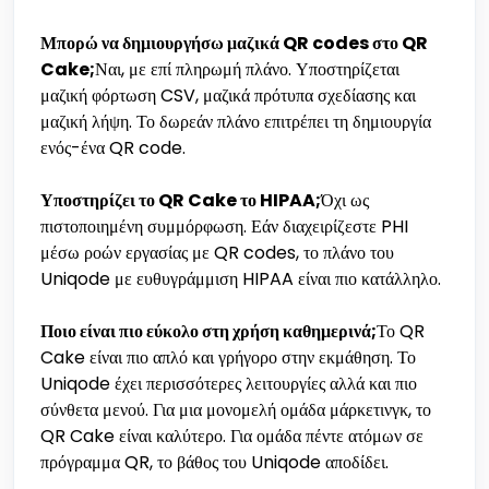
Μπορώ να δημιουργήσω μαζικά QR codes στο QR
Cake;
Ναι, με επί πληρωμή πλάνο. Υποστηρίζεται
μαζική φόρτωση CSV, μαζικά πρότυπα σχεδίασης και
μαζική λήψη. Το δωρεάν πλάνο επιτρέπει τη δημιουργία
ενός-ένα QR code.
Υποστηρίζει το QR Cake το HIPAA;
Όχι ως
πιστοποιημένη συμμόρφωση. Εάν διαχειρίζεστε PHI
μέσω ροών εργασίας με QR codes, το πλάνο του
Uniqode με ευθυγράμμιση HIPAA είναι πιο κατάλληλο.
Ποιο είναι πιο εύκολο στη χρήση καθημερινά;
Το QR
Cake είναι πιο απλό και γρήγορο στην εκμάθηση. Το
Uniqode έχει περισσότερες λειτουργίες αλλά και πιο
σύνθετα μενού. Για μια μονομελή ομάδα μάρκετινγκ, το
QR Cake είναι καλύτερο. Για ομάδα πέντε ατόμων σε
πρόγραμμα QR, το βάθος του Uniqode αποδίδει.