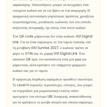
παραποίησης. Οποιοσδήποτε μπορεί να αντιγράψει έναν
τυπωμένο κωδικό και να τον βάλει σε ένα απομίμηση. Η
πραγματική πιστοποίηση γνησιότητας προϊόντος χρειάζεται
σειριοποιημένους, μοναδικούς κωδικούς συν ένα επίπεδο
ανίχνευσης αντιγραφής, όχι απλώς έναν κοινό κωδικό.
Ένα QR code μάρκετινγκ δεν είναι κωδικός GS1 Digital
Link. Για να είναι σαρώσιμος σε ένα ταμείο λιανικής υπό
τη μετάβαση GS1 Sunrise 2027, ο κωδικός πρέπει να
φέρει το GTIN σας σε μορφή GS1 Digital Link. Ένα
κανονικό QR προς τον καταναλωτή είναι μια χαρά για
μάρκετινγκ, αλλά κρατήστε τον υπάρχοντα γραμμωτό
κωδικό σας για το ταμείο.
Η υψηλότερη διόρθωση σφαλμάτων προσθέτει πυκνότητα.
Το Level H συμπιέζει περισσότερες ενότητες, που μπορεί
να στριμώξουν μια μικροσκοπική ετικέτα, οπότε
προτιμήστε ένα σύντομο URL δυναμικής ανακατεύθυνσης
για να κρατήσετε το μοτίβο ανοιχτό και εύκολα σαρώσιμο.