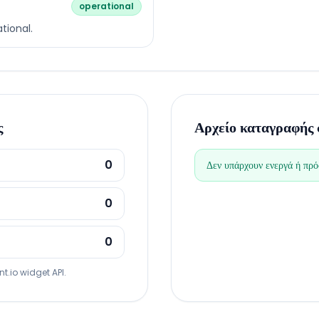
operational
tional.
ς
Αρχείο καταγραφής
0
Δεν υπάρχουν ενεργά ή πρό
0
0
t.io widget API.