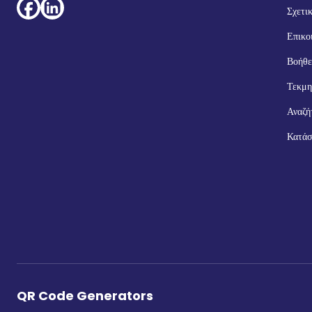
Σχετι
Επικο
Βοήθε
Τεκμη
Αναζή
Κατάσ
QR Code Generators