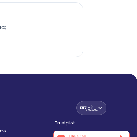
μας.
🇪🇱
Trustpilot
του