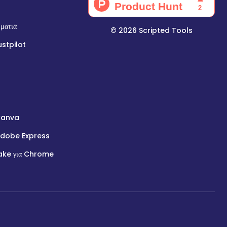
 ματιά
©
2026
Scripted Tools
ustpilot
Canva
Adobe Express
ake για Chrome