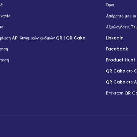
κά
Όροι
ινωνία
Απόρρητο με μια
ια
Αξιολογήσεις Tr
ρίωση API δυναμικών κωδικών QR | QR Cake
LinkedIn
τηση
Facebook
ταση
Product Hunt
QR Cake στο 
QR Cake στο 
Επέκταση QR C