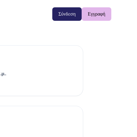
Σύνδεση
Εγγραφή
.μ.
.