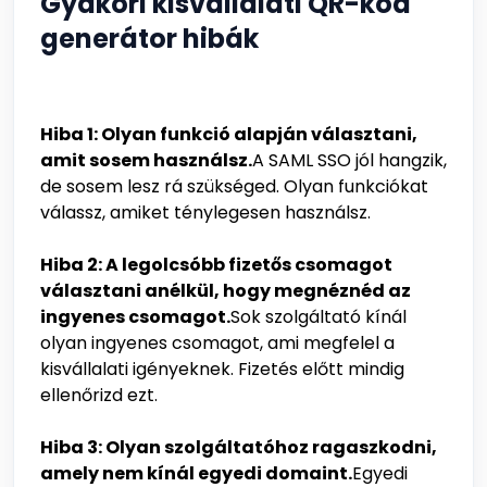
Gyakori kisvállalati QR-kód
generátor hibák
Hiba 1: Olyan funkció alapján választani,
amit sosem használsz.
A SAML SSO jól hangzik,
de sosem lesz rá szükséged. Olyan funkciókat
válassz, amiket ténylegesen használsz.
Hiba 2: A legolcsóbb fizetős csomagot
választani anélkül, hogy megnéznéd az
ingyenes csomagot.
Sok szolgáltató kínál
olyan ingyenes csomagot, ami megfelel a
kisvállalati igényeknek. Fizetés előtt mindig
ellenőrizd ezt.
Hiba 3: Olyan szolgáltatóhoz ragaszkodni,
amely nem kínál egyedi domaint.
Egyedi