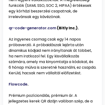
funkciók (SAML SSO, SOC 2, HIPAA) értékesek
egy kórházi beszerzési csapatnak, de
irrelevánsak egy kávézónak.
qr-code-generator.com
(Bitly Inc.).
Az ingyenes csomag csak egy 14 napos
próbaverzió. A próbaidőszak lejárta után
dinamikus kódjaid nem irányítanak át többet,
ha nem iratkozol fel. Egy kisvállalkozás
számára, amely ma kinyomtatja a kódokat, és
6 hónap múlva is szeretné használni, ez csapda.
Kerüld, hacsak nem vállaltál előfizetést.
Flowcode
.
Prémium pozícionálás, prémium ár. A
jellegzetes kerek QR dizájn valóban szép, de a