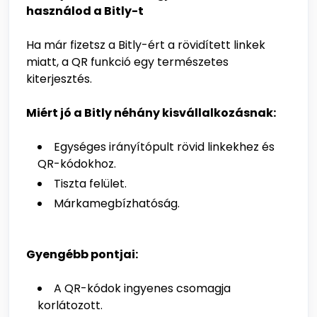
használod a Bitly-t
Ha már fizetsz a Bitly-ért a rövidített linkek
miatt, a QR funkció egy természetes
kiterjesztés.
Miért jó a Bitly néhány kisvállalkozásnak:
Egységes irányítópult rövid linkekhez és
QR-kódokhoz.
Tiszta felület.
Márkamegbízhatóság.
Gyengébb pontjai:
A QR-kódok ingyenes csomagja
korlátozott.