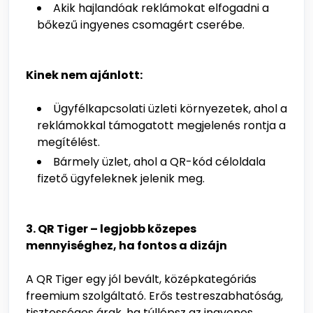
Akik hajlandóak reklámokat elfogadni a
bőkezű ingyenes csomagért cserébe.
Kinek nem ajánlott:
Ügyfélkapcsolati üzleti környezetek, ahol a
reklámokkal támogatott megjelenés rontja a
megítélést.
Bármely üzlet, ahol a QR-kód céloldala
fizető ügyfeleknek jelenik meg.
3. QR Tiger – legjobb közepes
mennyiséghez, ha fontos a dizájn
A QR Tiger egy jól bevált, középkategóriás
freemium szolgáltató. Erős testreszabhatóság,
tisztességes árak, ha túllépsz az ingyenes