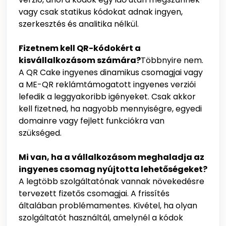
vagy csak statikus kódokat adnak ingyen,
szerkesztés és analitika nélkül.
Fizetnem kell QR-kódokért a
kisvállalkozásom számára?
Többnyire nem.
A QR Cake ingyenes dinamikus csomagjai vagy
a ME-QR reklámtámogatott ingyenes verziói
lefedik a leggyakoribb igényeket. Csak akkor
kell fizetned, ha nagyobb mennyiségre, egyedi
domainre vagy fejlett funkciókra van
szükséged.
Mi van, ha a vállalkozásom meghaladja az
ingyenes csomag nyújtotta lehetőségeket?
A legtöbb szolgáltatónak vannak növekedésre
tervezett fizetős csomagjai. A frissítés
általában problémamentes. Kivétel, ha olyan
szolgáltatót használtál, amelynél a kódok