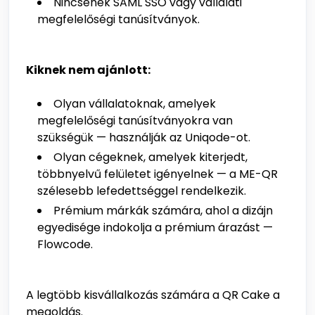
Nincsenek SAML SSO vagy vállalati
megfelelőségi tanúsítványok.
Kiknek nem ajánlott:
Olyan vállalatoknak, amelyek
megfelelőségi tanúsítványokra van
szükségük — használják az Uniqode-ot.
Olyan cégeknek, amelyek kiterjedt,
többnyelvű felületet igényelnek — a ME-QR
szélesebb lefedettséggel rendelkezik.
Prémium márkák számára, ahol a dizájn
egyedisége indokolja a prémium árazást —
Flowcode.
A legtöbb kisvállalkozás számára a QR Cake a
megoldás.