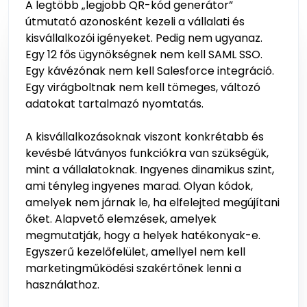
A legtöbb „legjobb QR-kód generátor”
útmutató azonosként kezeli a vállalati és
kisvállalkozói igényeket. Pedig nem ugyanaz.
Egy 12 fős ügynökségnek nem kell SAML SSO.
Egy kávézónak nem kell Salesforce integráció.
Egy virágboltnak nem kell tömeges, változó
adatokat tartalmazó nyomtatás.
A kisvállalkozásoknak viszont konkrétabb és
kevésbé látványos funkciókra van szükségük,
mint a vállalatoknak. Ingyenes dinamikus szint,
ami tényleg ingyenes marad. Olyan kódok,
amelyek nem járnak le, ha elfelejted megújítani
őket. Alapvető elemzések, amelyek
megmutatják, hogy a helyek hatékonyak-e.
Egyszerű kezelőfelület, amellyel nem kell
marketingműködési szakértőnek lenni a
használathoz.