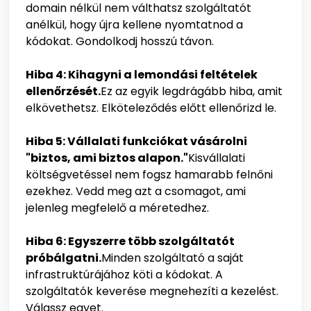
domain nélkül nem válthatsz szolgáltatót
anélkül, hogy újra kellene nyomtatnod a
kódokat. Gondolkodj hosszú távon.
Hiba 4: Kihagyni a lemondási feltételek
ellenőrzését.
Ez az egyik legdrágább hiba, amit
elkövethetsz. Elköteleződés előtt ellenőrizd le.
Hiba 5: Vállalati funkciókat vásárolni
"biztos, ami biztos alapon."
Kisvállalati
költségvetéssel nem fogsz hamarabb felnőni
ezekhez. Vedd meg azt a csomagot, ami
jelenleg megfelelő a méretedhez.
Hiba 6: Egyszerre több szolgáltatót
próbálgatni.
Minden szolgáltató a saját
infrastruktúrájához köti a kódokat. A
szolgáltatók keverése megnehezíti a kezelést.
Válassz egyet.