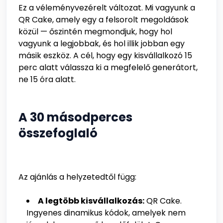
Ez a véleményvezérelt változat. Mi vagyunk a
QR Cake, amely egy a felsorolt megoldások
közül — őszintén megmondjuk, hogy hol
vagyunk a legjobbak, és hol illik jobban egy
másik eszköz. A cél, hogy egy kisvállalkozó 15
perc alatt válassza ki a megfelelő generátort,
ne 15 óra alatt.
A 30 másodperces
összefoglaló
Az ajánlás a helyzetedtől függ:
A legtöbb kisvállalkozás:
QR Cake.
Ingyenes dinamikus kódok, amelyek nem