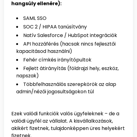
hangsúly ellenére):
SAML SSO
SOC 2 / HIPAA tanúsítvány
Natív Salesforce / HubSpot integrációk
API hozzáférés (hacsak nincs fejlesztői
kapacitásod használni)
Fehér címkés irányítópultok
Fejlett átirányítás (földrajzi hely, eszköz,
napszak)
Többfelhasználós szerepkörök az alap
admin/nézői jogosultságokon túl
Ezek valódi funkciók valós ügyfeleknek – de a
valódi ügyfél az vállalat. A kisvállalkozások,
akikért fizetnek, tulajdonképpen üres helyekért
fizetnek.