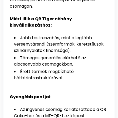
csomagon.
Miért illik a QR Tiger néhány
kisvállalkozáshoz:
Jobb testreszabás, mint a legtöbb
versenytársnál (szemformák, keretstílusok,
színárnyalatok finomsága).
Tömeges generálás elérhető az
alacsonyabb csomagokban.
Érett termék megbízható
háttérinfrastruktúrával.
Gyengébb pontjai:
Az ingyenes csomag korlátozottabb a QR
Cake-hez és a ME-QR-hez képest.