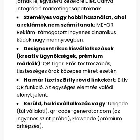
járnak le, egyszerű kezelőfelület, Canva
integráció marketingcsapatoknak.
Személyes vagy hobbi használat, ahol
a reklámok nem számítanak:
ME-QR.
Reklám-támogatott ingyenes dinamikus
kódok nagy mennyiségben.
Designcentrikus kisvállalkozások
(kreatív ügynökségek, prémium
márkák):
QR Tiger. Erős testreszabás,
tisztességes árak közepes méret esetén.
Ha már fizetsz Bitly rövid linkekért:
Bitly
QR funkció. Az egységes elemzés valódi
előnyt jelent.
Kerüld, ha kisvállalkozás vagy:
Uniqode
(túl vállalati), qr-code-generator.com (az
ingyenes szint próba), Flowcode (prémium
árképzés).