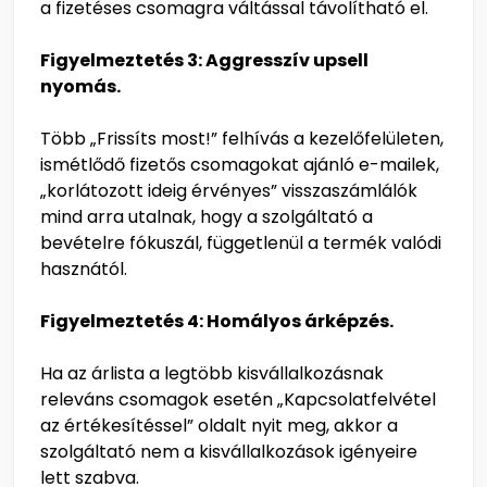
a fizetéses csomagra váltással távolítható el.
Figyelmeztetés 3: Aggresszív upsell
nyomás.
Több „Frissíts most!” felhívás a kezelőfelületen,
ismétlődő fizetős csomagokat ajánló e-mailek,
„korlátozott ideig érvényes” visszaszámlálók
mind arra utalnak, hogy a szolgáltató a
bevételre fókuszál, függetlenül a termék valódi
hasznától.
Figyelmeztetés 4: Homályos árképzés.
Ha az árlista a legtöbb kisvállalkozásnak
releváns csomagok esetén „Kapcsolatfelvétel
az értékesítéssel” oldalt nyit meg, akkor a
szolgáltató nem a kisvállalkozások igényeire
lett szabva.