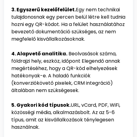
3. Egyszerű kezelőfelület.
Egy nem technikai
tulajdonosnak egy percen belül létre kell tudnia
hozni egy QR-kódot. Ha a felület használatához
bevezető dokumentáció szükséges, az nem
megfelelő kisvállalkozásoknak.
4. Alapvető analitika.
Beolvasások száma,
földrajzi hely, eszköz, időpont Elegendő annak
megértéséhez, hogy a QR-kód elhelyezések
hatékonyak-e. A haladó funkciók
(konverziókövető pixelek, CRM integráció)
általában nem szükségesek.
5. Gyakori kód típusok.
URL, vCard, PDF, WiFi,
közösségi média, alkalmazásbolt. Az az 5-6
típus, amit az kisvállalkozások ténylegesen
használnak.