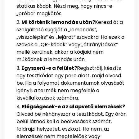
statikus kódok. Nézd meg, hogy nincs-e
„próba” megkötés.
Mi történik lemondás után?
Keresd át a
szolgáltató súgóját a „lemondás”,
„visszalépés” és „lejárat” szavakra. Ha ezek a
szavak a „QR-kódok” vagy „átirányítások”
mellé kerülnek, akkor a kódjaid nem
működnek a lemondás után.
Egyszerű-e a felület?
Regisztrálj, készíts
egy tesztkódot egy perc alatt, majd olvasd
be. Ha a folyamat dokumentumok olvasását
igényli, a termék nem megfelelő a
kisvállalkozások számára.
Elégségesek-e az alapvető elemzések?
Olvasd be néhányszor a tesztkódot. Egy órán
belül látnod kell a beolvasások számát,
földrajzi helyzetet, eszközt. Ha nem, az
elemzések nem megfelelőek vagy