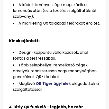
A kódok érvényessége megszűnik a
lemondás után (ez a fizetős szolgáltatóknál
szabvány).
A marketing UX tolakodó felárakat erőltet.
Kinek ajánlott:
Design-központú vállalkozások, ahol
fontos a testreszabás.
Több telephellyel rendelkező cégek,
amelyek rendszeresen nagy mennyiségben
generálnak QR-kódokat.
Meglévő
QR Tiger ügyfelek
elégedettek a
szolgáltatással.
4. Bitly QR funkció – legjobb, ha már