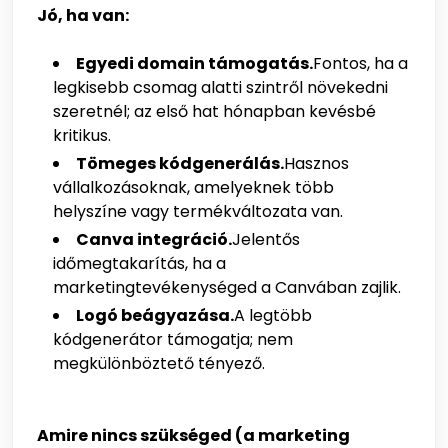
Jó, ha van:
Egyedi domain támogatás.
Fontos, ha a
legkisebb csomag alatti szintről növekedni
szeretnél; az első hat hónapban kevésbé
kritikus.
Tömeges kódgenerálás.
Hasznos
vállalkozásoknak, amelyeknek több
helyszíne vagy termékváltozata van.
Canva integráció.
Jelentős
időmegtakarítás, ha a
marketingtevékenységed a Canvában zajlik.
Logó beágyazása.
A legtöbb
kódgenerátor támogatja; nem
megkülönböztető tényező.
Amire nincs szükséged (a marketing