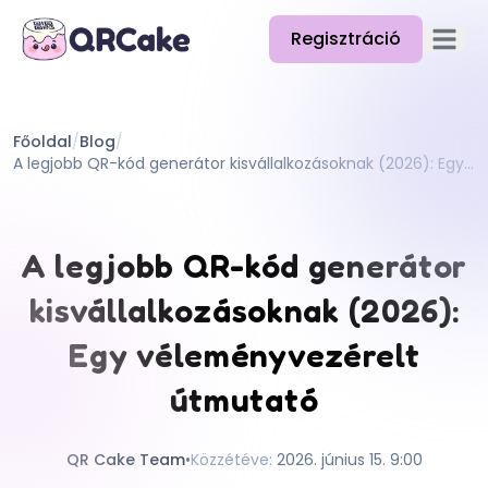
Regisztráció
Főmenü
Funkciók
Főoldal
/
Blog
/
Árazás
A legjobb QR-kód generátor kisvállalkozásoknak (2026): Egy véleményvezérelt útmutató
Blog
Dokumentáció
A legjobb QR-kód generátor
Súgó
kisvállalkozásoknak (2026):
API
Egy véleményvezérelt
útmutató
QR Cake Team
•
Közzétéve
:
2026. június 15. 9:00