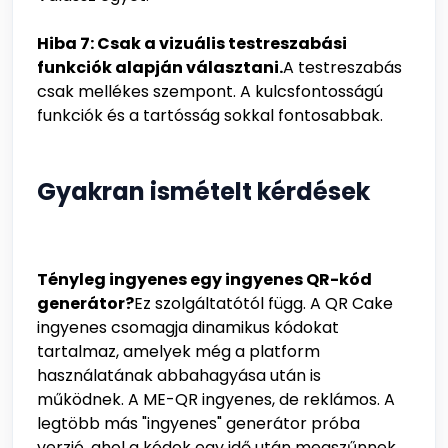
Hiba 7: Csak a vizuális testreszabási
funkciók alapján választani.
A testreszabás
csak mellékes szempont. A kulcsfontosságú
funkciók és a tartósság sokkal fontosabbak.
Gyakran ismételt kérdések
Tényleg ingyenes egy ingyenes QR-kód
generátor?
Ez szolgáltatótól függ. A QR Cake
ingyenes csomagja dinamikus kódokat
tartalmaz, amelyek még a platform
használatának abbahagyása után is
működnek. A ME-QR ingyenes, de reklámos. A
legtöbb más "ingyenes" generátor próba
verzió, ahol a kódok egy idő után megszűnnek