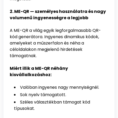
2. ME-QR — személyes használatra és nagy
volumenű ingyenességre a legjobb
A ME-QR a világ egyik legforgalmasabb QR-
kód generátora. Ingyenes dinamikus kódok,
amelyeket a műszerfalon és néha a
céloldalakon megjelenő hirdetések
támogatnak.
Miért illik a ME-QR néhány
kisvállalkozáshoz:
Valóban ingyenes nagy mennyiségnél.
Sok nyelv támogatott.
Széles választékban támogat kód
típusokat.