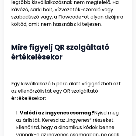
legtöbb kisvállalkozásnak nem megfelelő. Ha
kávézó, sarki bolt, vízvezeték-szerelő vagy
szabadúszó vagy, a Flowcode-ot olyan dizájnra
költöd, amit nem használsz ki teljesen.
Mire figyelj QR szolgáltató
értékelésekor
Egy kisvállalkozó 5 perc alatt végignézheti ezt
az ellenőrzőlistát egy QR szolgáltató
értékelésekor:
Valódi az ingyenes csomag?
Nyisd meg
az árlistát. Keresd az „ingyenes” részeket.
Ellenőrizd, hogy a dinamikus kódok benne
vannak-e az ingyenes csomagban, ne csak