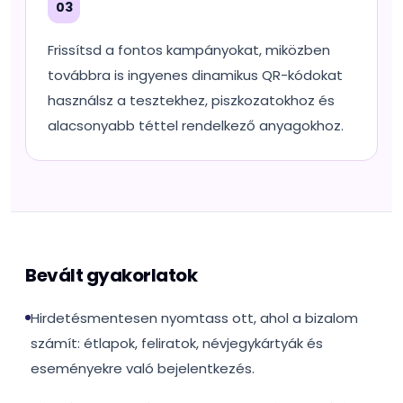
03
Frissítsd a fontos kampányokat, miközben
továbbra is ingyenes dinamikus QR-kódokat
használsz a tesztekhez, piszkozatokhoz és
alacsonyabb téttel rendelkező anyagokhoz.
Bevált gyakorlatok
Hirdetésmentesen nyomtass ott, ahol a bizalom
számít: étlapok, feliratok, névjegykártyák és
eseményekre való bejelentkezés.