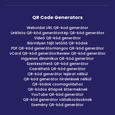
QR Code Generators
Weboldal URL QR-kod generátor
Linklista QR-kód generátor
Kép QR-kód generátor
Videó QR-kód generátor
Bármilyen fájlt letöltő QR-kódok
PDF QR-kód generátor
Hangos QR-kód generátor
vCard QR-kód generátor
Review QR-kód generátor
Ingyenes dinamikus QR-kód generátor
Szerkeszthető QR-kód generátor
Cserélhető QR-kód generátor
QR-kód generátor lejárat nélkül
QR-kód generátor hirdetések nélkül
QR-kódok csomagoláshoz
QR-kódos étlapok éttermeknek
YouTube QR-kód generátor
QR-kód generátor vállalkozásoknak
Esemény QR-kód generátor