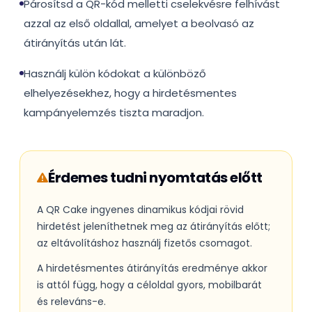
Párosítsd a QR-kód melletti cselekvésre felhívást
azzal az első oldallal, amelyet a beolvasó az
átirányítás után lát.
Használj külön kódokat a különböző
elhelyezésekhez, hogy a hirdetésmentes
kampányelemzés tiszta maradjon.
Érdemes tudni nyomtatás előtt
A QR Cake ingyenes dinamikus kódjai rövid
hirdetést jeleníthetnek meg az átirányítás előtt;
az eltávolításhoz használj fizetős csomagot.
A hirdetésmentes átirányítás eredménye akkor
is attól függ, hogy a céloldal gyors, mobilbarát
és releváns-e.