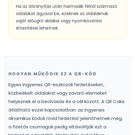
Ha az átirányítás után harmadik féltől származó
oldalakat ágyazol be, ezeknek az oldalaknak
saját előugró ablakai vagy nyomkövetési
értesítései lehetnek.
HOGYAN MŰKÖDIK EZ A QR-KÓD
Egyes ingyenes QR-eszközök hirdetéseket,
közbeékelt oldalakat vagy zavaró elemeket
helyeznek el a beolvasás és a cél között. A QR Cake
átlátható ezzel kapcsolatban: az ingyenes
dinamikus kódok rövid hirdetést jeleníthetnek meg,
a fizetős csomagok pedig eltávolítják ezt a