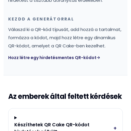
hirdetést a tisztább átirányítás érdekében.
KEZDD A GENERÁTORRAL
Válaszd ki a QR-kód típusát, add hozzá a tartalmat,
formázza a kódot, majd hozz létre egy dinamikus
QR-kódot, amelyet a QR Cake-ben kezelhet.
Hozz létre egy hirdetésmentes QR-kódot
Az emberek által feltett kérdések
Készíthetek QR Cake QR-kódot
+