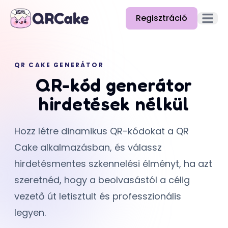
Regisztráció
Főmenü
Funkciók
QR CAKE GENERÁTOR
Árazás
QR-kód generátor
Blog
hirdetések nélkül
Dokumentáció
Hozz létre dinamikus QR-kódokat a QR
Súgó
Cake alkalmazásban, és válassz
API
hirdetésmentes szkennelési élményt, ha azt
szeretnéd, hogy a beolvasástól a célig
vezető út letisztult és professzionális
legyen.