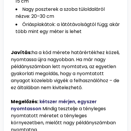
15 cm
Nagy poszterek a szoba túloldaláról
nézve: 20–30 cm
Óriásplakátok: a látótávolságtól függ; akár
több mint egy méter is lehet
Javítás:
ha a kód mérete határértékhez közeli,
nyomtassa újra nagyobban. Ha már nagy
példányszámban lett nyomtatva, az egyetlen
gyakorlati megoldás, hogy a nyomtatott
anyagot közelebb vigyék a felhasználóhoz – de
ez általában nem kivitelezhető.
Megelőzés:
kétszer mérjen, egyszer
nyomtasson
Mindig tesztelje a tényleges
nyomtatott méretet a tényleges
környezetben, mielőtt nagy példányszámban
nyomtatna.