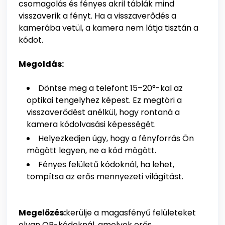
csomagolás és fényes akril táblák mind
visszaverik a fényt. Ha a visszaverődés a
kamerába vetül, a kamera nem látja tisztán a
kódot.
Megoldás:
Döntse meg a telefont 15–20°-kal az
optikai tengelyhez képest. Ez megtöri a
visszaverődést anélkül, hogy rontaná a
kamera kódolvasási képességét.
Helyezkedjen úgy, hogy a fényforrás Ön
mögött legyen, ne a kód mögött.
Fényes felületű kódoknál, ha lehet,
tompítsa az erős mennyezeti világítást.
Megelőzés:
kerülje a magasfényű felületeket
olyan QR-kódoknál, amelyek erős