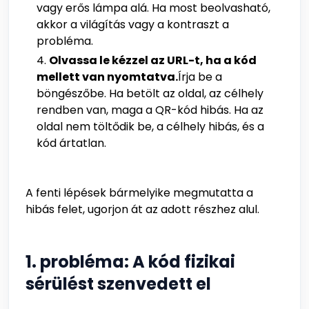
vagy erős lámpa alá. Ha most beolvasható,
akkor a világítás vagy a kontraszt a
probléma.
Olvassa le kézzel az URL-t, ha a kód
mellett van nyomtatva.
Írja be a
böngészőbe. Ha betölt az oldal, az célhely
rendben van, maga a QR-kód hibás. Ha az
oldal nem töltődik be, a célhely hibás, és a
kód ártatlan.
A fenti lépések bármelyike megmutatta a
hibás felet, ugorjon át az adott részhez alul.
1. probléma: A kód fizikai
sérülést szenvedett el