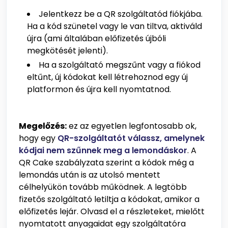
Jelentkezz be a QR szolgáltatód fiókjába.
Ha a kód szünetel vagy le van tiltva, aktiváld
újra (ami általában előfizetés újbóli
megkötését jelenti).
Ha a szolgáltató megszűnt vagy a fiókod
eltűnt, új kódokat kell létrehoznod egy új
platformon és újra kell nyomtatnod.
Megelőzés:
ez az egyetlen legfontosabb ok,
hogy egy
QR-szolgáltatót válassz, amelynek
kódjai nem szűnnek meg a lemondáskor
. A
QR Cake szabályzata szerint a kódok még a
lemondás után is az utolsó mentett
célhelyükön tovább működnek. A legtöbb
fizetős szolgáltató letiltja a kódokat, amikor a
előfizetés lejár. Olvasd el a részleteket, mielőtt
nyomtatott anyagaidat egy szolgáltatóra