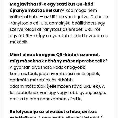
Megjavítható-e egy statikus QR-kód
újranyomtatás nélkül?
A kód maga nem
változtatható — az URL be van égetve. De ha te
irányítod a cél URL domainjét, beállíthatsz egy
szerveroldali átirányítást az eredeti URL-ről
egy új URL-re. Így a nyomtatott kód továbbra is
működik.
Miért olvas be egyes QR-kódok azonnal,
míg másoknak néhány másodpercbe telik?
A gyorsan olvasható kódok nagyobb
kontrasztúak, jobb nyomtatási minőségűek,
optimális méretűek és ritkább
adatmintázatúak (jellemzően rövid URL-ek). A
lassabbaknak van egy vagy több gyengesége,
amit a telefon nehezebben küzd le.
Befolyásolja az olvasást a hibajavítás
szintje?
Igen. A magasabb hibajavítási szint (L,