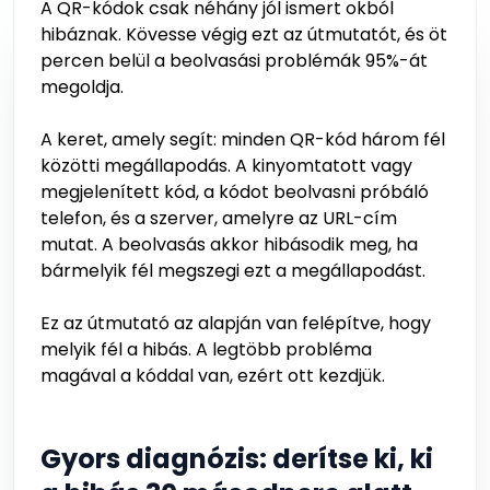
A QR-kódok csak néhány jól ismert okból
hibáznak. Kövesse végig ezt az útmutatót, és öt
percen belül a beolvasási problémák 95%-át
megoldja.
A keret, amely segít: minden QR-kód három fél
közötti megállapodás. A kinyomtatott vagy
megjelenített kód, a kódot beolvasni próbáló
telefon, és a szerver, amelyre az URL-cím
mutat. A beolvasás akkor hibásodik meg, ha
bármelyik fél megszegi ezt a megállapodást.
Ez az útmutató az alapján van felépítve, hogy
melyik fél a hibás. A legtöbb probléma
magával a kóddal van, ezért ott kezdjük.
Gyors diagnózis: derítse ki, ki