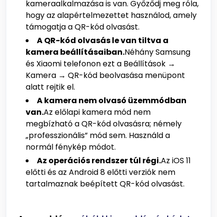
kameraalkalmazása is van. Győződj meg róla,
hogy az alapértelmezettet használod, amely
támogatja a QR-kód olvasást.
A QR-kód olvasás le van tiltva a
kamera beállításaiban.
Néhány Samsung
és Xiaomi telefonon ezt a Beállítások →
Kamera → QR-kód beolvasása menüpont
alatt rejtik el.
A kamera nem olvasó üzemmódban
van.
Az előlapi kamera mód nem
megbízható a QR-kód olvasásra; némely
„professzionális” mód sem. Használd a
normál fénykép módot.
Az operációs rendszer túl régi.
Az iOS 11
előtti és az Android 8 előtti verziók nem
tartalmaznak beépített QR-kód olvasást.