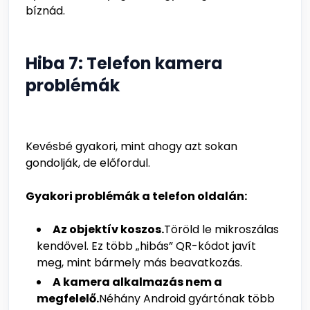
bíznád.
Hiba 7: Telefon kamera
problémák
Kevésbé gyakori, mint ahogy azt sokan
gondolják, de előfordul.
Gyakori problémák a telefon oldalán:
Az objektív koszos.
Töröld le mikroszálas
kendővel. Ez több „hibás” QR-kódot javít
meg, mint bármely más beavatkozás.
A kamera alkalmazás nem a
megfelelő.
Néhány Android gyártónak több