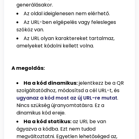
generálásakor.
Az oldal ideiglenesen nem elérhető.
Az URL-ben elgépelés vagy felesleges
szóköz van.
Az URL olyan karaktereket tartalmaz,
amelyeket kódolni kellett volna.
A megoldás:
Ha a kód dinamikus:
jelentkezz be a QR
szolgáltatódhoz, módosítsd a cél URL-t, és
ugyanaz a kód most az új URL-re mutat
.
Nincs szükség újranyomtatásra. Ez a
dinamikus kód ereje.
Ha a kód statikus:
az URL be van
ágyazva a kódba. Ezt nem tudod
megváltoztatni. Egyetlen lehetőséged az,