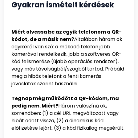
Gyakran ismételt kérdések
Miért olvassa be az egyik telefonom a QR-
kódot, de a másik nem?
Általában három ok
egyikéről van szó: a működő telefon jobb
kamerával rendelkezik, jobb a szoftveres QR-
kód felismerése (újabb operációs rendszer),
vagy más távolságból/szögből tartod. Próbáld
meg a hibás telefont a fenti kamerás
javaslatok szerint használni.
Tegnap még működött a QR-kódom, ma
pedig nem. Miért?
Három valószínű ok,
sorrendben: (1) a cél URL megváltozott vagy
hibát adott vissza, (2) a dinamikus kód
előfizetése lejárt, (3) a kód fizikailag megsérült.