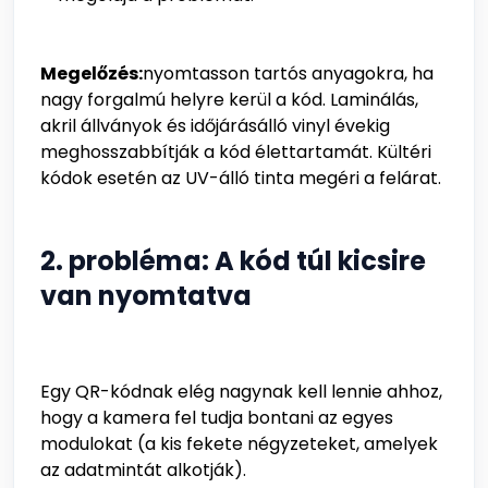
Megelőzés:
nyomtasson tartós anyagokra, ha
nagy forgalmú helyre kerül a kód. Laminálás,
akril állványok és időjárásálló vinyl évekig
meghosszabbítják a kód élettartamát. Kültéri
kódok esetén az UV-álló tinta megéri a felárat.
2. probléma: A kód túl kicsire
van nyomtatva
Egy QR-kódnak elég nagynak kell lennie ahhoz,
hogy a kamera fel tudja bontani az egyes
modulokat (a kis fekete négyzeteket, amelyek
az adatmintát alkotják).