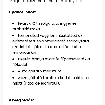
szolgáltató szervere már nem irányít át.
Gyakori okok:
Lejárt a QR szolgáltató ingyenes
próbaidőszaka.
Lemondtad vagy leminősítetted az
előfizetésed, és a szolgáltató szabályzata
szerint letiltják a dinamikus kódokat a
lemondáskor.
Fizetés hiánya miatt felfüggesztették a
fiókodat.
A szolgáltató megszűnt.
A szolgáltató törölte a kódot inaktivitás
miatt (ritka, de előfordul).
A megoldás: