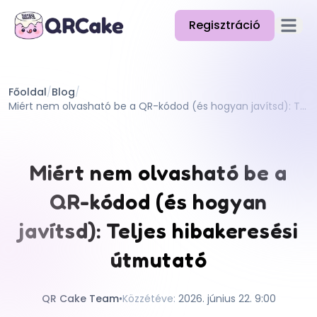
Regisztráció
Főmenü
Funkciók
Főoldal
/
Blog
/
Árazás
Miért nem olvasható be a QR-kódod (és hogyan javítsd): Teljes hibakeresési útmutató
Blog
Dokumentáció
Miért nem olvasható be a
Súgó
QR-kódod (és hogyan
API
javítsd): Teljes hibakeresési
útmutató
QR Cake Team
•
Közzétéve
:
2026. június 22. 9:00