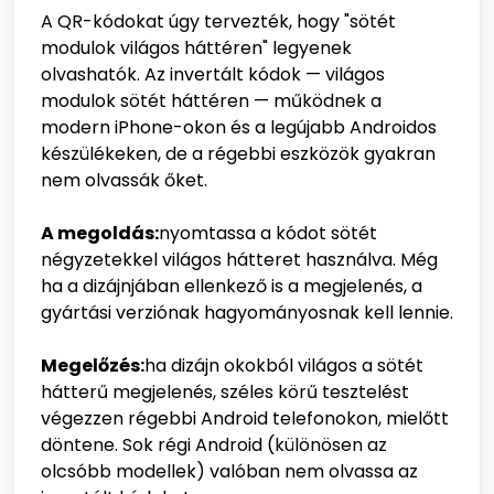
A QR-kódokat úgy tervezték, hogy "sötét
modulok világos háttéren" legyenek
olvashatók. Az invertált kódok — világos
modulok sötét háttéren — működnek a
modern iPhone-okon és a legújabb Androidos
készülékeken, de a régebbi eszközök gyakran
nem olvassák őket.
A megoldás:
nyomtassa a kódot sötét
négyzetekkel világos hátteret használva. Még
ha a dizájnjában ellenkező is a megjelenés, a
gyártási verziónak hagyományosnak kell lennie.
Megelőzés:
ha dizájn okokból világos a sötét
hátterű megjelenés, széles körű tesztelést
végezzen régebbi Android telefonokon, mielőtt
döntene. Sok régi Android (különösen az
olcsóbb modellek) valóban nem olvassa az