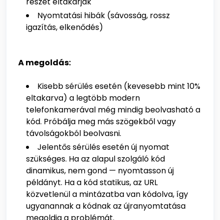
részét eltakarják
Nyomtatási hibák (sávosság, rossz
igazítás, elkenődés)
A megoldás:
Kisebb sérülés esetén (kevesebb mint 10%
eltakarva) a legtöbb modern
telefonkamerával még mindig beolvasható a
kód. Próbálja meg más szögekből vagy
távolságokból beolvasni.
Jelentős sérülés esetén új nyomat
szükséges. Ha az alapul szolgáló kód
dinamikus, nem gond — nyomtasson új
példányt. Ha a kód statikus, az URL
közvetlenül a mintázatba van kódolva, így
ugyanannak a kódnak az újranyomtatása
megoldja a problémát.