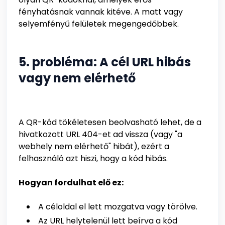
fényhatásnak vannak kitéve. A matt vagy
selyemfényű felületek megengedőbbek.
5. probléma: A cél URL hibás
vagy nem elérhető
A QR-kód tökéletesen beolvasható lehet, de a
hivatkozott URL 404-et ad vissza (vagy "a
webhely nem elérhető" hibát), ezért a
felhasználó azt hiszi, hogy a kód hibás.
Hogyan fordulhat elő ez:
A céloldal el lett mozgatva vagy törölve.
Az URL helytelenül lett beírva a kód