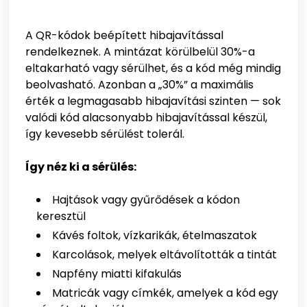
A QR-kódok beépített hibajavítással
rendelkeznek. A mintázat körülbelül 30%-a
eltakarható vagy sérülhet, és a kód még mindig
beolvasható. Azonban a „30%” a maximális
érték a legmagasabb hibajavítási szinten — sok
valódi kód alacsonyabb hibajavítással készül,
így kevesebb sérülést tolerál.
Így néz ki a sérülés:
Hajtások vagy gyűrődések a kódon
keresztül
Kávés foltok, vízkarikák, ételmaszatok
Karcolások, melyek eltávolították a tintát
Napfény miatti kifakulás
Matricák vagy címkék, amelyek a kód egy