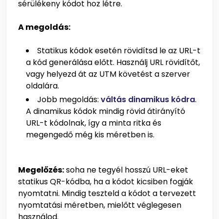
sérülékeny kódot hoz létre.
A megoldás:
Statikus kódok esetén rövidítsd le az URL-t
a kód generálása előtt. Használj URL rövidítőt,
vagy helyezd át az UTM követést a szerver
oldalára.
Jobb megoldás:
váltás dinamikus kódra
.
A dinamikus kódok mindig rövid átirányító
URL-t kódolnak, így a minta ritka és
megengedő még kis méretben is.
Megelőzés:
soha ne tegyél hosszú URL-eket
statikus QR-kódba, ha a kódot kicsiben fogják
nyomtatni. Mindig teszteld a kódot a tervezett
nyomtatási méretben, mielőtt véglegesen
használod.