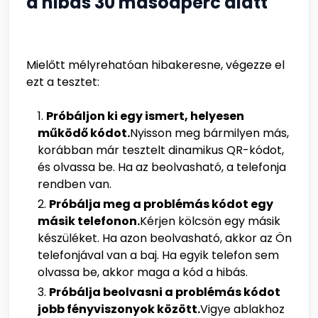
a hibás 30 másodperc alatt
Mielőtt mélyrehatóan hibakeresne, végezze el
ezt a tesztet:
Próbáljon ki egy ismert, helyesen
működő kódot.
Nyisson meg bármilyen más,
korábban már tesztelt dinamikus QR-kódot,
és olvassa be. Ha az beolvasható, a telefonja
rendben van.
Próbálja meg a problémás kódot egy
másik telefonon.
Kérjen kölcsön egy másik
készüléket. Ha azon beolvasható, akkor az Ön
telefonjával van a baj. Ha egyik telefon sem
olvassa be, akkor maga a kód a hibás.
Próbálja beolvasni a problémás kódot
jobb fényviszonyok között.
Vigye ablakhoz