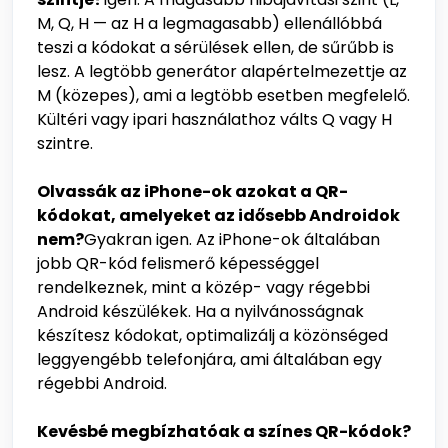
M, Q, H — az H a legmagasabb) ellenállóbbá
teszi a kódokat a sérülések ellen, de sűrűbb is
lesz. A legtöbb generátor alapértelmezettje az
M (közepes), ami a legtöbb esetben megfelelő.
Kültéri vagy ipari használathoz válts Q vagy H
szintre.
Olvassák az iPhone-ok azokat a QR-
kódokat, amelyeket az idősebb Androidok
nem?
Gyakran igen. Az iPhone-ok általában
jobb QR-kód felismerő képességgel
rendelkeznek, mint a közép- vagy régebbi
Android készülékek. Ha a nyilvánosságnak
készítesz kódokat, optimalizálj a közönséged
leggyengébb telefonjára, ami általában egy
régebbi Android.
Kevésbé megbízhatóak a színes QR-kódok?