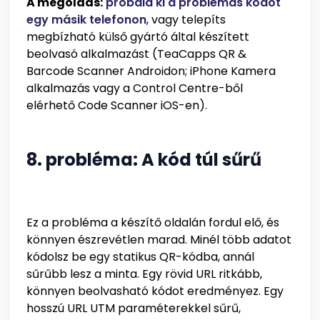
A megoldás:
próbáld ki a problémás kódot
egy másik telefonon
, vagy telepíts
megbízható külső gyártó által készített
beolvasó alkalmazást (TeaCapps QR &
Barcode Scanner Androidon; iPhone Kamera
alkalmazás vagy a Control Centre-ből
elérhető Code Scanner iOS-en).
8. probléma: A kód túl sűrű
Ez a probléma a készítő oldalán fordul elő, és
könnyen észrevétlen marad. Minél több adatot
kódolsz be egy statikus QR-kódba, annál
sűrűbb lesz a minta. Egy rövid URL ritkább,
könnyen beolvasható kódot eredményez. Egy
hosszú URL UTM paraméterekkel sűrű,