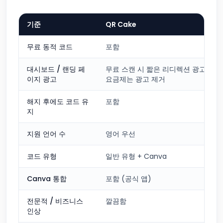
기준
QR Cake
무료 동적 코드
포함
대시보드 / 랜딩 페
무료 스캔 시 짧은 리디렉션 광고가 표
이지 광고
요금제는 광고 제거
해지 후에도 코드 유
포함
지
지원 언어 수
영어 우선
코드 유형
일반 유형 + Canva
Canva 통합
포함 (공식 앱)
전문적 / 비즈니스
깔끔함
인상