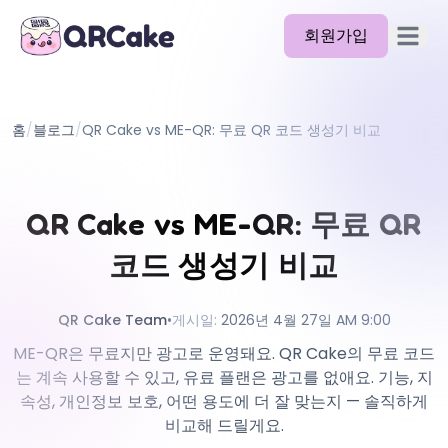
회원가입
메뉴 열
기능
홈
/
블로그
/
QR Cake vs ME-QR: 무료 QR 코드 생성기 비교
요금제
블로그
QR Cake vs ME-QR: 무료 QR
문서
코드 생성기 비교
도움말
API
QR Cake Team
•
게시일
:
2026년 4월 27일 AM 9:00
ME-QR은 무료지만 광고로 운영돼요. QR Cake의 무료 코드
는 계속 사용할 수 있고, 유료 플랜은 광고를 없애요. 기능, 지
속성, 개인정보 보호, 어떤 용도에 더 잘 맞는지 — 솔직하게
비교해 드릴게요.