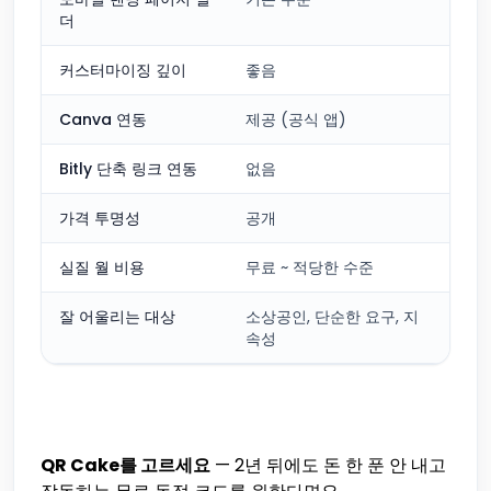
더
커스터마이징 깊이
좋음
매
Canva 연동
제공 (공식 앱)
없
Bitly 단축 링크 연동
없음
제공
가격 투명성
공개
공
실질 월 비용
무료 ~ 적당한 수준
중급
잘 어울리는 대상
소상공인, 단순한 요구, 지
예산
속성
QR Cake를 고르세요
— 2년 뒤에도 돈 한 푼 안 내고