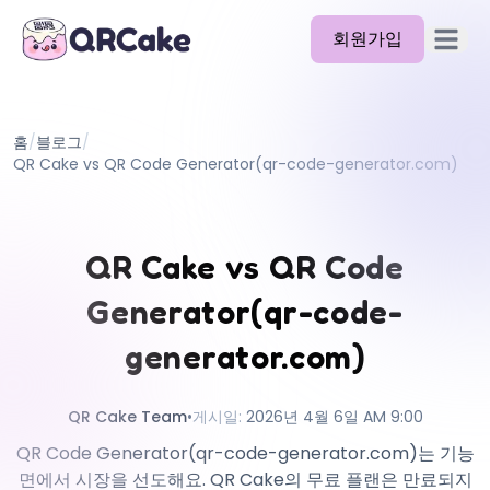
회원가입
메뉴 열
기능
홈
/
블로그
/
요금제
QR Cake vs QR Code Generator(qr-code-generator.com)
블로그
문서
QR Cake vs QR Code
도움말
Generator(qr-code-
API
generator.com)
QR Cake Team
•
게시일
:
2026년 4월 6일 AM 9:00
QR Code Generator(qr-code-generator.com)는 기능
면에서 시장을 선도해요. QR Cake의 무료 플랜은 만료되지