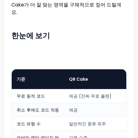
Cake가 더 잘 맞는 영역을 구체적으로 짚어 드릴게
요.
한눈에 보기
QR
기준
QR Cake
ge
무료 동적 코드
제공 (진짜 무료 플랜)
14
취소 후에도 코드 작동
제공
없
코드 유형 수
일반적인 종류 위주
업
모바일 랜딩 페이지 빌
기본 수준
매