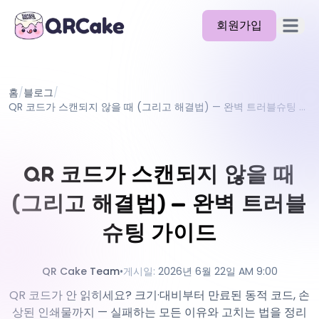
회원가입
메뉴 열
기능
홈
/
블로그
/
요금제
QR 코드가 스캔되지 않을 때 (그리고 해결법) — 완벽 트러블슈팅 가이드
블로그
문서
QR 코드가 스캔되지 않을 때
도움말
(그리고 해결법) — 완벽 트러블
API
슈팅 가이드
QR Cake Team
•
게시일
:
2026년 6월 22일 AM 9:00
QR 코드가 안 읽히세요? 크기·대비부터 만료된 동적 코드, 손
상된 인쇄물까지 — 실패하는 모든 이유와 고치는 법을 정리