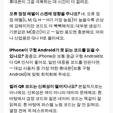
휴대폰이 그걸 극복하는 데 시간이 더 걸려요.
오류 정정 레벨이 스캔에 영향을 주나요?
네. 오류 정
정 레벨(L, M, Q, H — H가 가장 높음)이 높을수록 손상
에 강해지지만 코드도 더 빽빽해져요. 대부분 생성기
기본값은 M(중간)이고 — 일반 용도엔 충분해요. 야외
나 산업용은 Q나 H로 올리세요.
iPhone이 구형 Android가 못 읽는 코드를 읽을 수
있나요?
종종요. iPhone은 보통 중급·구형 Android보
다 QR 인식이 좋아요. 일반 대중용 코드를 만든다면
— 대상 사용자 중 가장 약한 휴대폰(보통 구형
Android)에 맞춰 최적화해 주세요.
컬러 QR 코드는 신뢰성이 떨어지나요?
본질적으로는
아니에요. 신뢰성은 색이 아니라 대비의 문제예요. 흰
바탕에서 검정 코드와 짙은 네이비 코드는 똑같이 잘
읽혀요. 흰 바탕에 파스텔 노랑 코드는 잘 안 읽혀요.
결정 전에 꼭 테스트하세요.