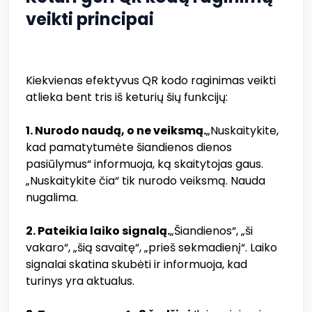
veikti principai
Kiekvienas efektyvus QR kodo raginimas veikti
atlieka bent tris iš keturių šių funkcijų:
1. Nurodo naudą, o ne veiksmą.
„Nuskaitykite,
kad pamatytumėte šiandienos dienos
pasiūlymus“ informuoja, ką skaitytojas gaus.
„Nuskaitykite čia“ tik nurodo veiksmą. Nauda
nugalima.
2. Pateikia laiko signalą.
„Šiandienos“, „ši
vakaro“, „šią savaitę“, „prieš sekmadienį“. Laiko
signalai skatina skubėti ir informuoja, kad
turinys yra aktualus.