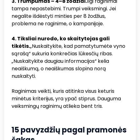
3. Trumpumas – 4–8 žodžiai.
Ilgi raginimai
tampa nepastebimi. Trumpi veiksmingi. Jei
negalite išdėstyti minties per 8 žodžius,
problema ne raginime, o kampanijoje.
4. Tiksliai nurodo, ko skaitytojas gali
tikėtis.
„Nuskaitykite, kad pamatytumėte vyno
sąrašą“ sukuria konkrečias lūkesčių ribas.
„Nuskaitykite daugiau informacijos“ kelia
neaiškumą, o neaiškumas slopina norą
nuskaityti.
Raginimas veikti, kuris atitinka visus keturis
minėtus kriterijus, yra ypač stiprus. Dauguma
veiksmingų raginimų atlieka bent tris.
15 pavyzdžių pagal pramonės
šakas