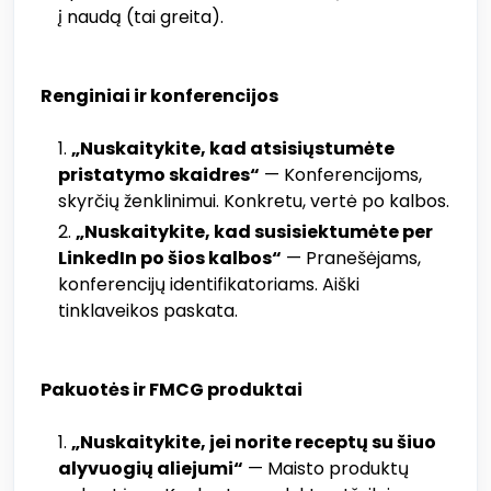
į naudą (tai greita).
Renginiai ir konferencijos
„Nuskaitykite, kad atsisiųstumėte
pristatymo skaidres“
— Konferencijoms,
skyrčių ženklinimui. Konkretu, vertė po kalbos.
„Nuskaitykite, kad susisiektumėte per
LinkedIn po šios kalbos“
— Pranešėjams,
konferencijų identifikatoriams. Aiški
tinklaveikos paskata.
Pakuotės ir FMCG produktai
„Nuskaitykite, jei norite receptų su šiuo
alyvuogių aliejumi“
— Maisto produktų