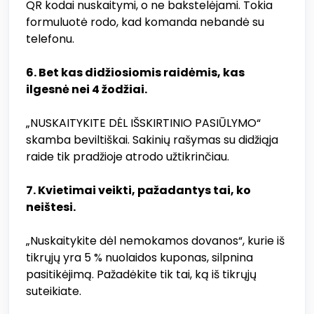
QR kodai nuskaitymi, o ne bakstelėjami. Tokia
formuluotė rodo, kad komanda nebandė su
telefonu.
6. Bet kas didžiosiomis raidėmis, kas
ilgesnė nei 4 žodžiai.
„NUSKAITYKITE DĖL IŠSKIRTINIO PASIŪLYMO“
skamba beviltiškai. Sakinių rašymas su didžiąja
raide tik pradžioje atrodo užtikrinčiau.
7. Kvietimai veikti, pažadantys tai, ko
neištesi.
„Nuskaitykite dėl nemokamos dovanos“, kurie iš
tikrųjų yra 5 % nuolaidos kuponas, silpnina
pasitikėjimą. Pažadėkite tik tai, ką iš tikrųjų
suteikiate.