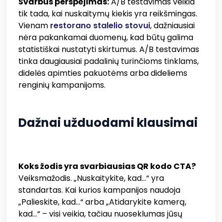
Svarbus perspėjimas:
A/B testavimas veikia
tik tada, kai nuskaitymų kiekis yra reikšmingas.
Vienam
restorano stalelio stovui
, dažniausiai
nėra pakankamai duomenų, kad būtų galima
statistiškai nustatyti skirtumus. A/B testavimas
tinka daugiausiai padalinių turinčioms tinklams,
didelės apimties pakuotėms arba dideliems
renginių kampanijoms.
Dažnai užduodami klausimai
Koks žodis yra svarbiausias QR kodo CTA?
Veiksmažodis. „Nuskaitykite, kad...“ yra
standartas. Kai kurios kampanijos naudoja
„Palieskite, kad...“ arba „Atidarykite kamerą,
kad...“ – visi veikia, tačiau nuoseklumas jūsų