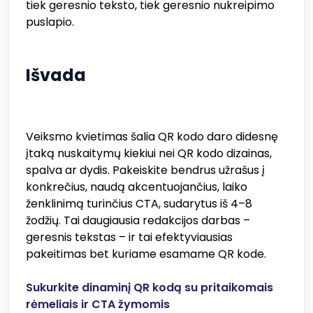
tiek geresnio teksto, tiek geresnio nukreipimo
puslapio.
Išvada
Veiksmo kvietimas šalia QR kodo daro didesnę
įtaką nuskaitymų kiekiui nei QR kodo dizainas,
spalva ar dydis. Pakeiskite bendrus užrašus į
konkrečius, naudą akcentuojančius, laiko
ženklinimą turinčius CTA, sudarytus iš 4–8
žodžių. Tai daugiausia redakcijos darbas –
geresnis tekstas – ir tai efektyviausias
pakeitimas bet kuriame esamame QR kode.
Sukurkite dinaminį QR kodą su pritaikomais
rėmeliais ir CTA žymomis