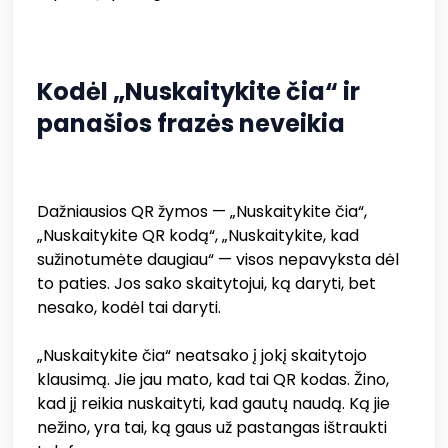
Kodėl „Nuskaitykite čia“ ir
panašios frazės neveikia
Dažniausios QR žymos — „Nuskaitykite čia“,
„Nuskaitykite QR kodą“, „Nuskaitykite, kad
sužinotumėte daugiau“ — visos nepavyksta dėl
to paties. Jos sako skaitytojui, ką daryti, bet
nesako, kodėl tai daryti.
„Nuskaitykite čia“ neatsako į jokį skaitytojo
klausimą. Jie jau mato, kad tai QR kodas. Žino,
kad jį reikia nuskaityti, kad gautų naudą. Ką jie
nežino, yra tai, ką gaus už pastangas ištraukti