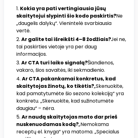
Kokia yra pati vertingiausia jūsų
skaitytojui slypinti šio kodo paskirtis?
Ne
„daugelis dalykų“. Vienintelė svarbiausia
vertė.
Ar galite tai išreikšti 4–8 žodžiais?
Jei ne,
tai paskirties vietoje yra per daug
informacijos.
Ar CTA turi laiko signalą?
Šiandienos,
vakaro, šios savaitės, iki sekmadienio.
Ar CTA pakankamai konkretus, kad
skaitytojas žinotų, ko tikėtis?
„Skenuokite,
kad pamatytumėte šio sezono kolekciją“ yra
konkretu. „Skenuokite, kad sužinotumėte
daugiau“ – nėra.
Ar naudą skaitytojas mato dar prieš
nuskenuodamas kodą?
„Nemokama
receptų el. knyga“ yra matoma. „Specialus