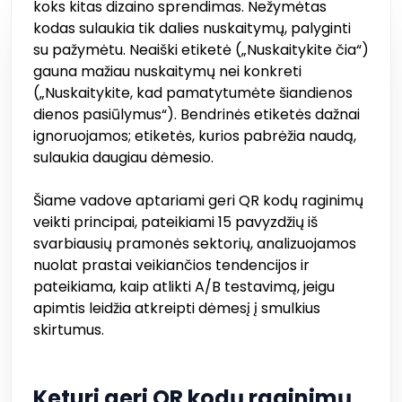
koks kitas dizaino sprendimas. Nežymėtas
kodas sulaukia tik dalies nuskaitymų, palyginti
su pažymėtu. Neaiški etiketė („Nuskaitykite čia“)
gauna mažiau nuskaitymų nei konkreti
(„Nuskaitykite, kad pamatytumėte šiandienos
dienos pasiūlymus“). Bendrinės etiketės dažnai
ignoruojamos; etiketės, kurios pabrėžia naudą,
sulaukia daugiau dėmesio.
Šiame vadove aptariami geri QR kodų raginimų
veikti principai, pateikiami 15 pavyzdžių iš
svarbiausių pramonės sektorių, analizuojamos
nuolat prastai veikiančios tendencijos ir
pateikiama, kaip atlikti A/B testavimą, jeigu
apimtis leidžia atkreipti dėmesį į smulkius
skirtumus.
Keturi geri QR kodų raginimų