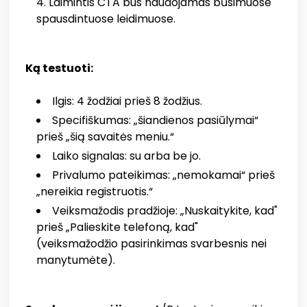
Laimintis CTA bus naudojamas būsimuose
spausdintuose leidimuose.
Ką testuoti:
Ilgis: 4 žodžiai prieš 8 žodžius.
Specifiškumas: „šiandienos pasiūlymai“
prieš „šią savaitės meniu.“
Laiko signalas: su arba be jo.
Privalumo pateikimas: „nemokamai“ prieš
„nereikia registruotis.“
Veiksmažodis pradžioje: „Nuskaitykite, kad"
prieš „Palieskite telefoną, kad"
(veiksmažodžio pasirinkimas svarbesnis nei
manytumėte).