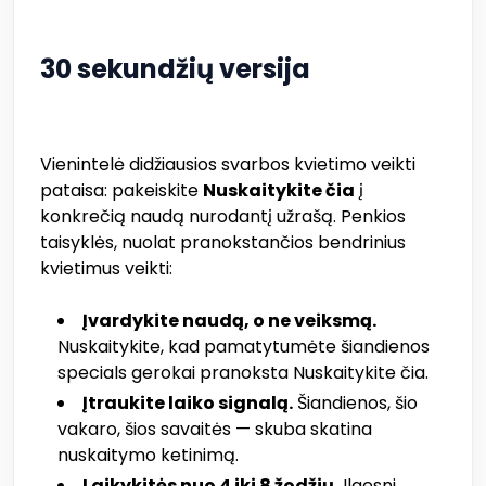
30 sekundžių versija
Vienintelė didžiausios svarbos kvietimo veikti
pataisa: pakeiskite
Nuskaitykite čia
į
konkrečią naudą nurodantį užrašą. Penkios
taisyklės, nuolat pranokstančios bendrinius
kvietimus veikti:
Įvardykite naudą, o ne veiksmą.
Nuskaitykite, kad pamatytumėte šiandienos
specials gerokai pranoksta Nuskaitykite čia.
Įtraukite laiko signalą.
Šiandienos, šio
vakaro, šios savaitės — skuba skatina
nuskaitymo ketinimą.
Laikykitės nuo 4 iki 8 žodžių.
Ilgesni