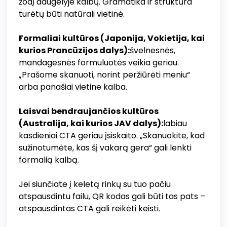
žodį daugelyje kalbų. Gramatika ir struktūra
turėtų būti natūrali vietinė.
Formaliai kultūros (Japonija, Vokietija, kai
kurios Prancūzijos dalys):
švelnesnės,
mandagesnės formuluotės veikia geriau.
„Prašome skanuoti, norint peržiūrėti meniu“
arba panašiai vietine kalba.
Laisvai bendraujančios kultūros
(Australija, kai kurios JAV dalys):
labiau
kasdieniai CTA geriau įsiskaito. „Skanuokite, kad
sužinotumėte, kas šį vakarą gera“ gali lenkti
formalią kalbą.
Jei siunčiate į keletą rinkų su tuo pačiu
atspausdintu failu, QR kodas gali būti tas pats –
atspausdintas CTA gali reikėti keisti.