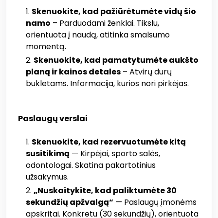
Skenuokite, kad pažiūrėtumėte vidų šio
namo
– Parduodami ženklai. Tikslu,
orientuota į naudą, atitinka smalsumo
momentą.
Skenuokite, kad pamatytumėte aukšto
planą ir kainos detales
– Atvirų durų
bukletams. Informacija, kurios nori pirkėjas.
Paslaugų verslai
Skenuokite, kad rezervuotumėte kitą
susitikimą
— Kirpėjai, sporto salės,
odontologai. Skatina pakartotinius
užsakymus.
„Nuskaitykite, kad paliktumėte 30
sekundžių apžvalgą“
— Paslaugų įmonėms
apskritai. Konkretu (30 sekundžių), orientuota