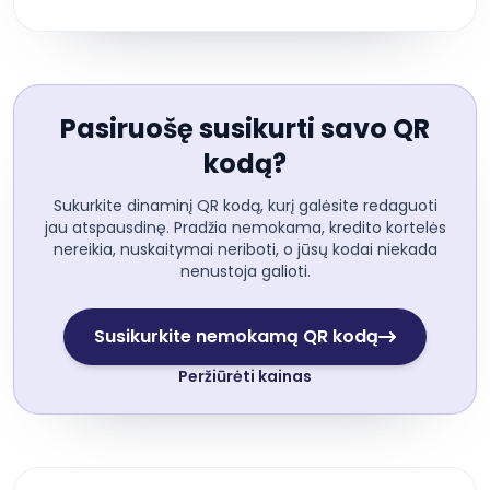
Pasiruošę susikurti savo QR
kodą?
Sukurkite dinaminį QR kodą, kurį galėsite redaguoti
jau atspausdinę. Pradžia nemokama, kredito kortelės
nereikia, nuskaitymai neriboti, o jūsų kodai niekada
nenustoja galioti.
Susikurkite nemokamą QR kodą
Peržiūrėti kainas