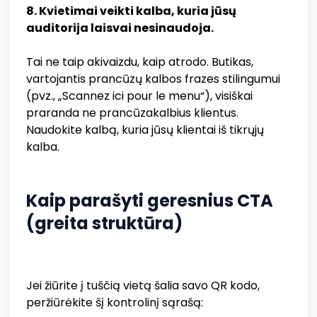
8. Kvietimai veikti kalba, kuria jūsų
auditorija laisvai nesinaudoja.
Tai ne taip akivaizdu, kaip atrodo. Butikas,
vartojantis prancūzų kalbos frazes stilingumui
(pvz., „Scannez ici pour le menu“), visiškai
praranda ne prancūzakalbius klientus.
Naudokite kalbą, kuria jūsų klientai iš tikrųjų
kalba.
Kaip parašyti geresnius CTA
(greita struktūra)
Jei žiūrite į tuščią vietą šalia savo QR kodo,
peržiūrėkite šį kontrolinį sąrašą: