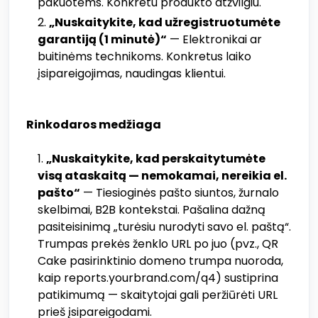
pakuotėms. Konkretu produkto atžvilgiu.
„Nuskaitykite, kad užregistruotumėte
garantiją (1 minutė)“
— Elektronikai ar
buitinėms technikoms. Konkretus laiko
įsipareigojimas, naudingas klientui.
Rinkodaros medžiaga
„Nuskaitykite, kad perskaitytumėte
visą ataskaitą — nemokamai, nereikia el.
pašto“
— Tiesioginės pašto siuntos, žurnalo
skelbimai, B2B kontekstai. Pašalina dažną
pasiteisinimą „turėsiu nurodyti savo el. paštą“.
Trumpas prekės ženklo URL po juo (pvz., QR
Cake pasirinktinio domeno trumpa nuoroda,
kaip reports.yourbrand.com/q4) sustiprina
patikimumą — skaitytojai gali peržiūrėti URL
prieš įsipareigodami.