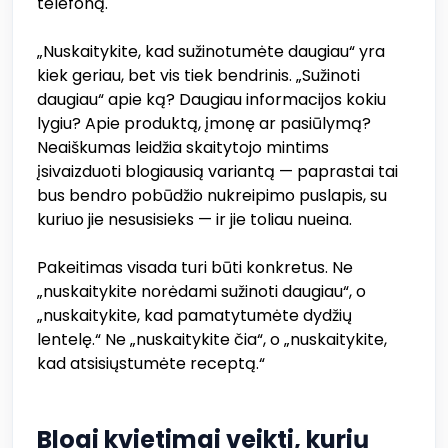
telefoną.
„Nuskaitykite, kad sužinotumėte daugiau“ yra
kiek geriau, bet vis tiek bendrinis. „Sužinoti
daugiau“ apie ką? Daugiau informacijos kokiu
lygiu? Apie produktą, įmonę ar pasiūlymą?
Neaiškumas leidžia skaitytojo mintims
įsivaizduoti blogiausią variantą — paprastai tai
bus bendro pobūdžio nukreipimo puslapis, su
kuriuo jie nesusisieks — ir jie toliau nueina.
Pakeitimas visada turi būti konkretus. Ne
„nuskaitykite norėdami sužinoti daugiau“, o
„nuskaitykite, kad pamatytumėte dydžių
lentelę.“ Ne „nuskaitykite čia“, o „nuskaitykite,
kad atsisiųstumėte receptą.“
Blogi kvietimai veikti, kurių