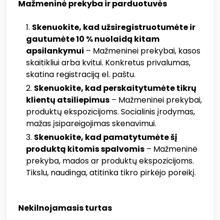
Mažmeninė prekyba ir parduotuvės
Skenuokite, kad užsiregistruotumėte ir
gautumėte 10 % nuolaidą kitam
apsilankymui
– Mažmeninei prekybai, kasos
skaitikliui arba kvitui. Konkretus privalumas,
skatina registraciją el. paštu.
Skenuokite, kad perskaitytumėte tikrų
klientų atsiliepimus
– Mažmeninei prekybai,
produktų ekspozicijoms. Socialinis įrodymas,
mažas įsipareigojimas skenavimui.
Skenuokite, kad pamatytumėte šį
produktą kitomis spalvomis
– Mažmeninė
prekyba, mados ar produktų ekspozicijoms.
Tikslu, naudinga, atitinka tikro pirkėjo poreikį.
Nekilnojamasis turtas