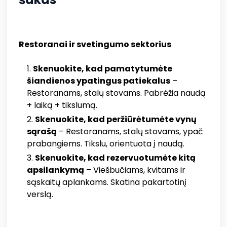
Restoranai ir svetingumo sektorius
Skenuokite, kad pamatytumėte
šiandienos ypatingus patiekalus
–
Restoranams, stalų stovams. Pabrėžia naudą
+ laiką + tikslumą.
Skenuokite, kad peržiūrėtumėte vynų
sąrašą
– Restoranams, stalų stovams, ypač
prabangiems. Tikslu, orientuota į naudą.
Skenuokite, kad rezervuotumėte kitą
apsilankymą
– Viešbučiams, kvitams ir
sąskaitų aplankams. Skatina pakartotinį
verslą.