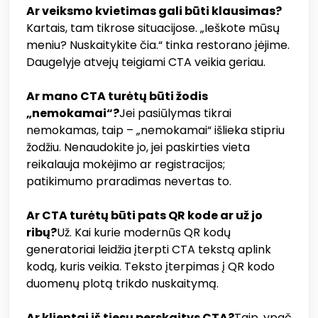
Ar veiksmo kvietimas gali būti klausimas?
Kartais, tam tikrose situacijose. „Ieškote mūsų
meniu? Nuskaitykite čia.“ tinka restorano įėjime.
Daugelyje atvejų teigiami CTA veikia geriau.
Ar mano CTA turėtų būti žodis
„nemokamai“?
Jei pasiūlymas tikrai
nemokamas, taip – „nemokamai“ išlieka stipriu
žodžiu. Nenaudokite jo, jei paskirties vieta
reikalauja mokėjimo ar registracijos;
patikimumo praradimas nevertas to.
Ar CTA turėtų būti pats QR kode ar už jo
ribų?
Už. Kai kurie modernūs QR kodų
generatoriai leidžia įterpti CTA tekstą aplink
kodą, kuris veikia. Teksto įterpimas į QR kodo
duomenų plotą trikdo nuskaitymą.
Ar klientai iš tiesų perskaitys CTA?
Taip, ypač