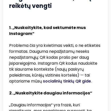
reikėtų vengti
1. „Nuskaitykite, kad sektumėte mus
Instagram“
Problema čia yra kvietimas veikti, o ne etiketės
formatas. Dauguma nepažįstamų neseks
nepažįstamųjų; QR kodas prašo per daug
įsipareigojimo. Instagram QR kodus naudokite
tik siaurame kontekste (naujų paskyrų
paleidimas, kūrėjų vizitinės kortelės) — tai
aptariame mūsų
socialinių tinklų QR gide
.
2. „Nuskaitykite daugiau informacijos“
„Daugiau informacijos“ yra frazė, kuri
signalizuoja „mes negalėjome nuspręsti, ką