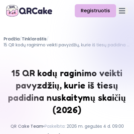
Registruotis
Atidary
Funkcijos
Pradžia
/
Tinklaraštis
/
Kainos
15 QR kodų raginimo veikti pavyzdžių, kurie iš tiesų padidina nuskaitymų skaičių (2026)
Tinklaraštis
Dokumentacija
15 QR kodų raginimo veikti
Pagalba
pavyzdžių, kurie iš tiesų
API
padidina nuskaitymų skaičių
(2026)
QR Cake Team
•
Paskelbta
:
2026 m. gegužės 4 d. 09:00