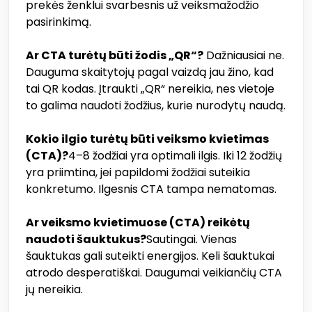
prekės ženklui svarbesnis už veiksmažodžio
pasirinkimą.
Ar CTA turėtų būti žodis „QR“?
Dažniausiai ne.
Dauguma skaitytojų pagal vaizdą jau žino, kad
tai QR kodas. Įtraukti „QR“ nereikia, nes vietoje
to galima naudoti žodžius, kurie nurodytų naudą.
Kokio ilgio turėtų būti veiksmo kvietimas
(CTA)?
4–8 žodžiai yra optimali ilgis. Iki 12 žodžių
yra priimtina, jei papildomi žodžiai suteikia
konkretumo. Ilgesnis CTA tampa nematomas.
Ar veiksmo kvietimuose (CTA) reikėtų
naudoti šauktukus?
Sautingai. Vienas
šauktukas gali suteikti energijos. Keli šauktukai
atrodo desperatiškai. Daugumai veikiančių CTA
jų nereikia.