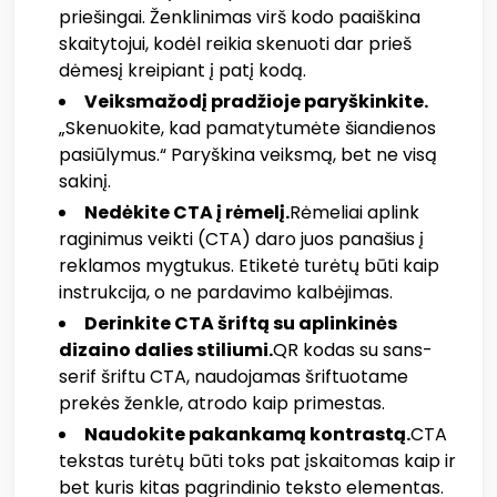
priešingai. Ženklinimas virš kodo paaiškina
skaitytojui, kodėl reikia skenuoti dar prieš
dėmesį kreipiant į patį kodą.
Veiksmažodį pradžioje paryškinkite.
„Skenuokite, kad pamatytumėte šiandienos
pasiūlymus.“ Paryškina veiksmą, bet ne visą
sakinį.
Nedėkite CTA į rėmelį.
Rėmeliai aplink
raginimus veikti (CTA) daro juos panašius į
reklamos mygtukus. Etiketė turėtų būti kaip
instrukcija, o ne pardavimo kalbėjimas.
Derinkite CTA šriftą su aplinkinės
dizaino dalies stiliumi.
QR kodas su sans-
serif šriftu CTA, naudojamas šriftuotame
prekės ženkle, atrodo kaip primestas.
Naudokite pakankamą kontrastą.
CTA
tekstas turėtų būti toks pat įskaitomas kaip ir
bet kuris kitas pagrindinio teksto elementas.