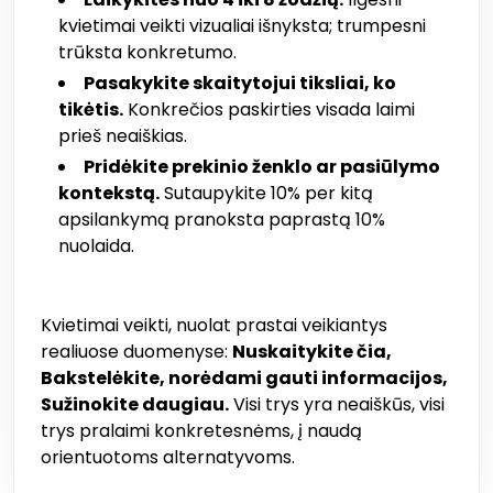
kvietimai veikti vizualiai išnyksta; trumpesni
trūksta konkretumo.
Pasakykite skaitytojui tiksliai, ko
tikėtis.
Konkrečios paskirties visada laimi
prieš neaiškias.
Pridėkite prekinio ženklo ar pasiūlymo
kontekstą.
Sutaupykite 10% per kitą
apsilankymą pranoksta paprastą 10%
nuolaida.
Kvietimai veikti, nuolat prastai veikiantys
realiuose duomenyse:
Nuskaitykite čia,
Bakstelėkite, norėdami gauti informacijos,
Sužinokite daugiau.
Visi trys yra neaiškūs, visi
trys pralaimi konkretesnėms, į naudą
orientuotoms alternatyvoms.