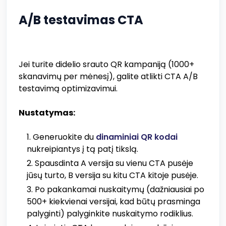
A/B testavimas CTA
Jei turite didelio srauto QR kampaniją (1000+
skanavimų per mėnesį), galite atlikti CTA A/B
testavimą optimizavimui.
Nustatymas:
Generuokite du
dinaminiai QR kodai
nukreipiantys į tą patį tikslą.
Spausdinta A versija su vienu CTA pusėje
jūsų turto, B versija su kitu CTA kitoje pusėje.
Po pakankamai nuskaitymų (dažniausiai po
500+ kiekvienai versijai, kad būtų prasminga
palyginti) palyginkite nuskaitymo rodiklius.