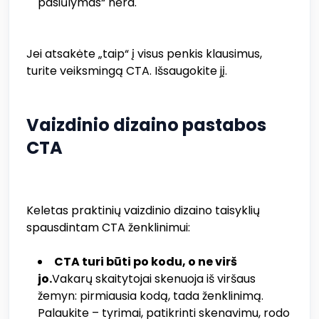
pasiūlymas“ nėra.
Jei atsakėte „taip“ į visus penkis klausimus,
turite veiksmingą CTA. Išsaugokite jį.
Vaizdinio dizaino pastabos
CTA
Keletas praktinių vaizdinio dizaino taisyklių
spausdintam CTA ženklinimui:
CTA turi būti po kodu, o ne virš
jo.
Vakarų skaitytojai skenuoja iš viršaus
žemyn: pirmiausia kodą, tada ženklinimą.
Palaukite – tyrimai, patikrinti skenavimu, rodo