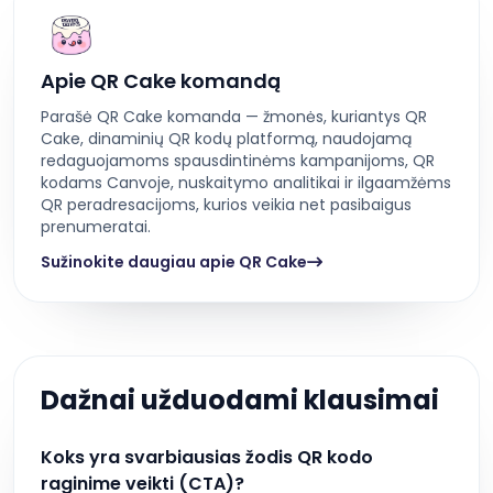
Apie QR Cake komandą
Parašė QR Cake komanda — žmonės, kuriantys QR
Cake, dinaminių QR kodų platformą, naudojamą
redaguojamoms spausdintinėms kampanijoms, QR
kodams Canvoje, nuskaitymo analitikai ir ilgaamžėms
QR peradresacijoms, kurios veikia net pasibaigus
prenumeratai.
Sužinokite daugiau apie QR Cake
Dažnai užduodami klausimai
Koks yra svarbiausias žodis QR kodo
raginime veikti (CTA)?