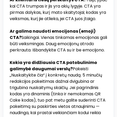
kai CTA trumpas ir jis yra akių lygyje. CTA yra
pirmas dalykas, kurį mato skaitytojai; kodas yra
veiksmas, kurį jie atlieka, jei CTA juos įtaigo.
Ar galima naudoti emocijonas (emoji)
CTA?
Saikingai. Vienas tinkamas emocijonas gali
būti veiksmingas. Daug emocijonų atrodo
perkrauta. Išbandykite CTA su ir be emocijono.
Kokia yra didžiausia CTA patobulinimo
galimybė daugumai verslų?
Pakeisti
„Nuskaitykite čia“ į konkretų naudą. 5 minučių
redakcijos pakeitimas dažnai dvigubina ar
trigubina nuskaitymų skaičių. Jei pagrindinis
kodas yra dinaminis (tinka ir nemokamas QR
Cake kodas), tuo pat metu galite suderinti CTA
pakeitimą su paskirties vietos atnaujinimu —
naudinga, kai prastai veikiančiam kodui reikia