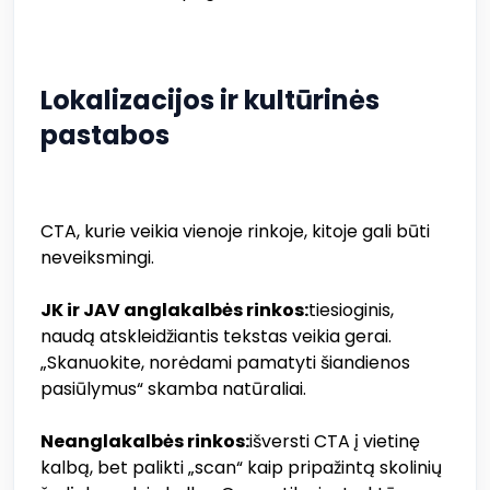
Lokalizacijos ir kultūrinės
pastabos
CTA, kurie veikia vienoje rinkoje, kitoje gali būti
neveiksmingi.
JK ir JAV anglakalbės rinkos:
tiesioginis,
naudą atskleidžiantis tekstas veikia gerai.
„Skanuokite, norėdami pamatyti šiandienos
pasiūlymus“ skamba natūraliai.
Neanglakalbės rinkos:
išversti CTA į vietinę
kalbą, bet palikti „scan“ kaip pripažintą skolinių